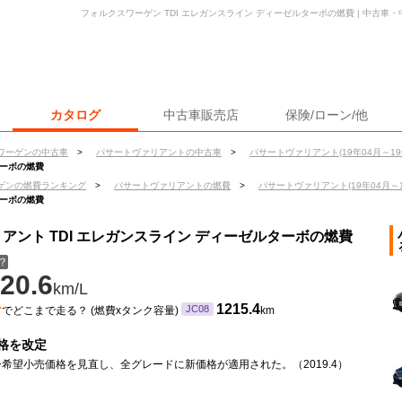
フォルクスワーゲン TDI エレガンスライン ディーゼルターボの燃費 | 中古
カタログ
中古車販売店
保険/ローン/他
ワーゲンの中古車
>
パサートヴァリアントの中古車
>
パサートヴァリアント(19年04月～19
ターボの燃費
ゲンの燃費ランキング
>
パサートヴァリアントの燃費
>
パサートヴァリアント(19年04月～1
ターボの燃費
アント TDI エレガンスライン ディーゼルターボの燃費
？
20.6
km/L
ン
1215.4
JC08
でどこまで走る？ (燃費xタンク容量)
km
格を改定
希望小売価格を見直し、全グレードに新価格が適用された。（2019.4）