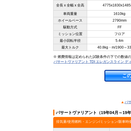
全長 x 全幅 x 全高
4775x1830x148
車両重量
1610kg
ホイールベース
2790mm
駆動方式
FF
ミッション位置
フロア
最小回転半径
5.4m
最大トルク
40.8kg・m/1900～3
※ 燃費情報は定められた試験条件の下での数値
パサートヴァリアント TDI エレガンスライン 
こ
パサ
パサートヴァリアント（19年04月～19
排気量/使用燃料・エンジン/ミッション/新車時