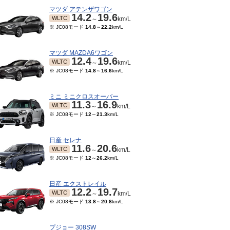
マツダ アテンザワゴン
14.2
19.6
WLTC
～
km/L
※ JC08モード
14.8
～
22.2
km/L
マツダ MAZDA6ワゴン
12.4
19.6
WLTC
～
km/L
※ JC08モード
14.8
～
16.6
km/L
ミニ ミニクロスオーバー
11.3
16.9
WLTC
～
km/L
※ JC08モード
12
～
21.3
km/L
日産 セレナ
11.6
20.6
WLTC
～
km/L
※ JC08モード
12
～
26.2
km/L
日産 エクストレイル
12.2
19.7
WLTC
～
km/L
※ JC08モード
13.8
～
20.8
km/L
プジョー 308SW