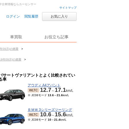
車・中古車情報ならカーセンサー
サイトマップ
ログイン
閲覧履歴
お気に入り
車買取
お役立ち記事
年09月)の燃費
>
9年09月)の燃費
>
パサートヴァリアントとよく比較されてい
る車
アウディ A4アバント
12.7
17.1
WLTC
～
km/L
※ JC08モード
13.6
～
21.6
km/L
ＢＭＷ 3シリーズツーリング
10.6
15.6
WLTC
～
km/L
※ JC08モード
10
～
21.4
km/L