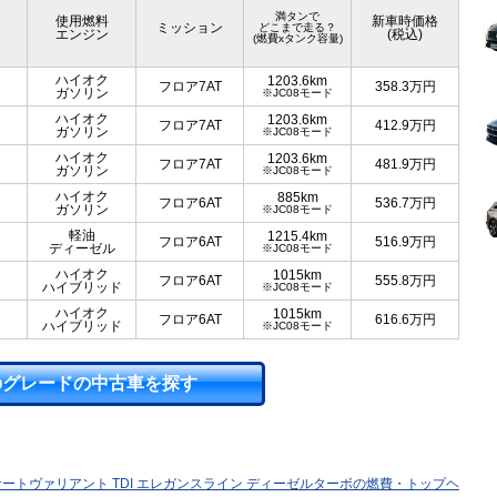
満タンで
使用燃料
新車時価格
ミッション
どこまで走る？
エンジン
(税込)
(燃費xタンク容量)
ハイオク
1203.6km
フロア7AT
358.3
万円
ガソリン
※JC08モード
ハイオク
1203.6km
フロア7AT
412.9
万円
ガソリン
※JC08モード
ハイオク
1203.6km
フロア7AT
481.9
万円
ガソリン
※JC08モード
ハイオク
885km
フロア6AT
536.7
万円
ガソリン
※JC08モード
軽油
1215.4km
フロア6AT
516.9
万円
ディーゼル
※JC08モード
ハイオク
1015km
フロア6AT
555.8
万円
ハイブリッド
※JC08モード
ハイオク
1015km
フロア6AT
616.6
万円
ハイブリッド
※JC08モード
のグレードの中古車を探す
ートヴァリアント TDI エレガンスライン ディーゼルターボの燃費・トップヘ