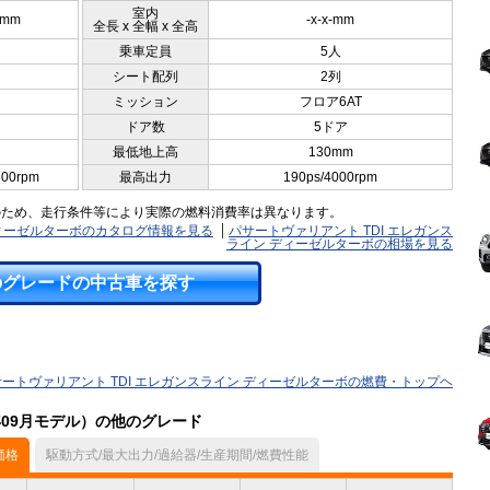
室内
5mm
-x-x-mm
全長 x 全幅 x 全高
乗車定員
5人
シート配列
2列
ミッション
フロア6AT
ドア数
5ドア
最低地上高
130mm
300rpm
最高出力
190ps/4000rpm
のため、走行条件等により実際の燃料消費率は異なります。
ディーゼルターボのカタログ情報を見る
パサートヴァリアント TDI エレガンス
ライン ディーゼルターボの相場を見る
のグレードの中古車を探す
ートヴァリアント TDI エレガンスライン ディーゼルターボの燃費・トップヘ
年09月モデル）の他のグレード
価格
駆動方式/最大出力/過給器/生産期間/燃費性能