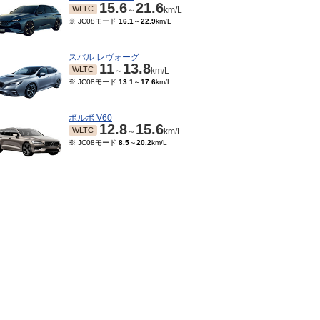
15.6
21.6
WLTC
～
km/L
※ JC08モード
16.1
～
22.9
km/L
スバル レヴォーグ
11
13.8
WLTC
～
km/L
※ JC08モード
13.1
～
17.6
km/L
ボルボ V60
12.8
15.6
WLTC
～
km/L
※ JC08モード
8.5
～
20.2
km/L