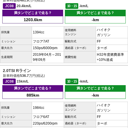
新車時価格
481.9
万円(税込)
JC08
20.4km/L
10・15
-km/L
満タンでどこまで走る？
満タンでどこまで走る？
1203.6km
-km
ハイオク
使用燃料
1394cc
排気量
エンジン
ガソリン
フロア7AT
FF
ミッション
駆動方式
150ps/6000rpm
ターボ
最大出力
過給器（ターボ）
2019年04月～201
H32年度燃費基準
生産期間
燃費性能
9年09月
+10%達成
2.0TSI Rライン
新車時価格
536.7
万円(税込)
JC08
15km/L
10・15
-km/L
満タンでどこまで走る？
満タンでどこまで走る？
885km
-km
ハイオク
使用燃料
1984cc
排気量
エンジン
ガソリン
フロア6AT
FF
ミッション
駆動方式
220ps/6200rpm
ターボ
最大出力
過給器（ターボ）