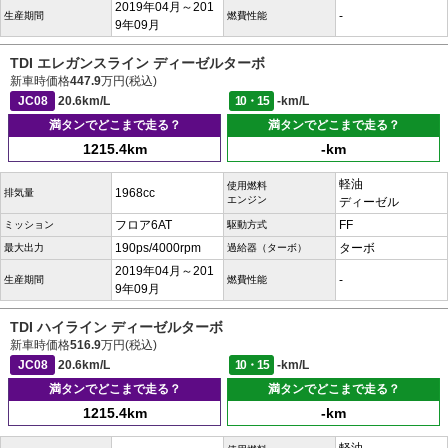
2019年04月～201
-
生産期間
燃費性能
9年09月
TDI エレガンスライン ディーゼルターボ
新車時価格
447.9
万円(税込)
JC08
20.6km/L
10・15
-km/L
満タンでどこまで走る？
満タンでどこまで走る？
1215.4km
-km
軽油
使用燃料
1968cc
排気量
エンジン
ディーゼル
フロア6AT
FF
ミッション
駆動方式
190ps/4000rpm
ターボ
最大出力
過給器（ターボ）
2019年04月～201
-
生産期間
燃費性能
9年09月
TDI ハイライン ディーゼルターボ
新車時価格
516.9
万円(税込)
JC08
20.6km/L
10・15
-km/L
満タンでどこまで走る？
満タンでどこまで走る？
1215.4km
-km