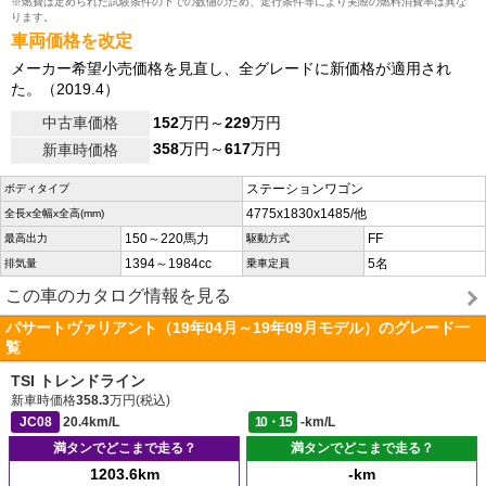
※燃費は定められた試験条件の下での数値のため、走行条件等により実際の燃料消費率は異な
ります。
車両価格を改定
メーカー希望小売価格を見直し、全グレードに新価格が適用され
た。（2019.4）
中古車価格
152
万円～
229
万円
358
万円～
617
万円
新車時価格
ステーションワゴン
ボディタイプ
4775x1830x1485/他
全長x全幅x全高(mm)
150～220馬力
FF
最高出力
駆動方式
1394～1984cc
5名
排気量
乗車定員
この車のカタログ情報を見る
パサートヴァリアント（19年04月～19年09月モデル）のグレード一
覧
TSI トレンドライン
新車時価格
358.3
万円(税込)
JC08
20.4km/L
10・15
-km/L
満タンでどこまで走る？
満タンでどこまで走る？
1203.6km
-km