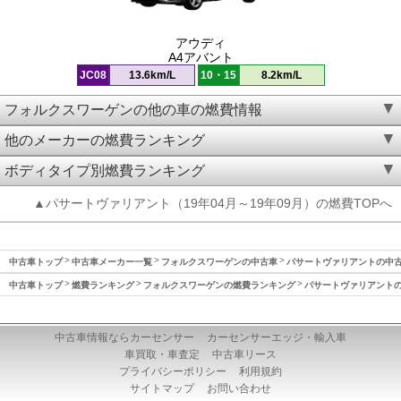
アウディ
A4アバント
JC08
13.6km/L
10・15
8.2km/L
フォルクスワーゲンの他の車の燃費情報
他のメーカーの燃費ランキング
ボディタイプ別燃費ランキング
▲パサートヴァリアント（19年04月～19年09月）の燃費TOPへ
中古車トップ
中古車メーカー一覧
フォルクスワーゲンの中古車
パサートヴァリアントの中
中古車トップ
燃費ランキング
フォルクスワーゲンの燃費ランキング
パサートヴァリアント
中古車情報ならカーセンサー
カーセンサーエッジ・輸入車
車買取・車査定
中古車リース
プライバシーポリシー
利用規約
サイトマップ
お問い合わせ