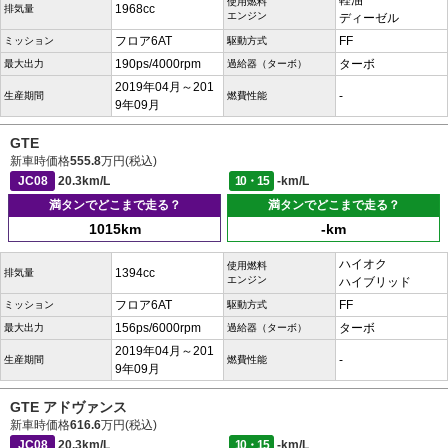
軽油
使用燃料
1968cc
排気量
エンジン
ディーゼル
フロア6AT
FF
ミッション
駆動方式
190ps/4000rpm
ターボ
最大出力
過給器（ターボ）
2019年04月～201
-
生産期間
燃費性能
9年09月
GTE
新車時価格
555.8
万円(税込)
JC08
20.3km/L
10・15
-km/L
満タンでどこまで走る？
満タンでどこまで走る？
1015km
-km
ハイオク
使用燃料
1394cc
排気量
エンジン
ハイブリッド
フロア6AT
FF
ミッション
駆動方式
156ps/6000rpm
ターボ
最大出力
過給器（ターボ）
2019年04月～201
-
生産期間
燃費性能
9年09月
GTE アドヴァンス
新車時価格
616.6
万円(税込)
JC08
20.3km/L
10・15
-km/L