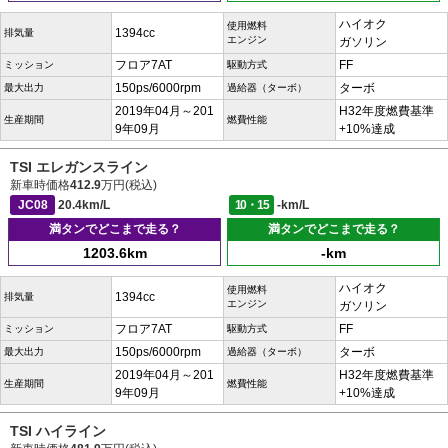
ハイオク
使用燃料
1394cc
排気量
エンジン
ガソリン
フロア7AT
FF
ミッション
駆動方式
150ps/6000rpm
ターボ
最大出力
過給器（ターボ）
2019年04月～201
H32年度燃費基準
生産期間
燃費性能
9年09月
+10%達成
TSI エレガンスライン
新車時価格
412.9
万円(税込)
JC08
20.4km/L
10・15
-km/L
満タンでどこまで走る？
満タンでどこまで走る？
1203.6km
-km
ハイオク
使用燃料
1394cc
排気量
エンジン
ガソリン
フロア7AT
FF
ミッション
駆動方式
150ps/6000rpm
ターボ
最大出力
過給器（ターボ）
2019年04月～201
H32年度燃費基準
生産期間
燃費性能
9年09月
+10%達成
TSI ハイライン