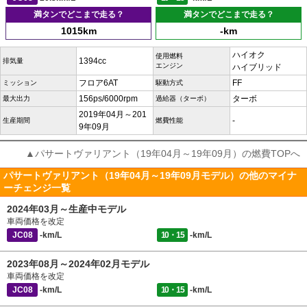
満タンでどこまで走る？
満タンでどこまで走る？
1015km
-km
ハイオク
使用燃料
1394cc
排気量
エンジン
ハイブリッド
フロア6AT
FF
ミッション
駆動方式
156ps/6000rpm
ターボ
最大出力
過給器（ターボ）
2019年04月～201
-
生産期間
燃費性能
9年09月
▲パサートヴァリアント（19年04月～19年09月）の燃費TOPへ
パサートヴァリアント（19年04月～19年09月モデル）の他のマイナ
ーチェンジ一覧
2024年03月～生産中モデル
車両価格を改定
JC08
-km/L
10・15
-km/L
2023年08月～2024年02月モデル
車両価格を改定
JC08
-km/L
10・15
-km/L