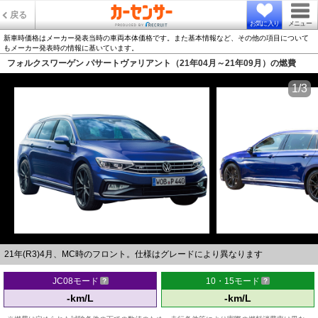
戻る
お気に入り
メニュー
新車時価格はメーカー発表当時の車両本体価格です。また基本情報など、その他の項目について
もメーカー発表時の情報に基いています。
フォルクスワーゲン パサートヴァリアント（21年04月～21年09月）の燃費
1/3
21年(R3)4月、MC時のフロント。仕様はグレードにより異なります
JC08モード
10・15モード
-km/L
-km/L