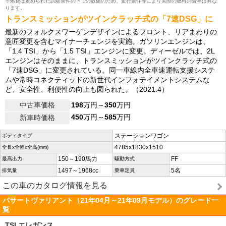
※燃費は定められた試験条件の下での数値のため、走行条件等により実際の燃料消費率は異な
ります。
トランスミッションがツインクラッチ式の「7速DSG」に
最新のフォルクスワーゲンデザインによるフロント、リアまわりの
意匠変更を含むマイナーチェンジを実施。ガソリンエンジンは、
「1.4 TSI」から「1.5 TSI」エンジンに変更。ディーゼルでは、2L
エンジンはそのままに、トランスミッションがツインクラッチ式の
「7速DSG」に変更されている。同一車線内全車速運転支援システ
ムや常時コネクティッドの新世代インフォテイメントシステムな
ど、安全性、利便性の向上も図られた。（2021.4）
中古車価格
198
万円～
350
万円
450
万円～
585
万円
新車時価格
ステーションワゴン
ボディタイプ
4785x1830x1510
全長x全幅x全高(mm)
150～190馬力
FF
最高出力
駆動方式
1497～1968cc
5名
排気量
乗車定員
この車のカタログ情報を見る
パサートヴァリアント（21年04月～21年09月モデル）のグレード一
覧
TSI エレガンス