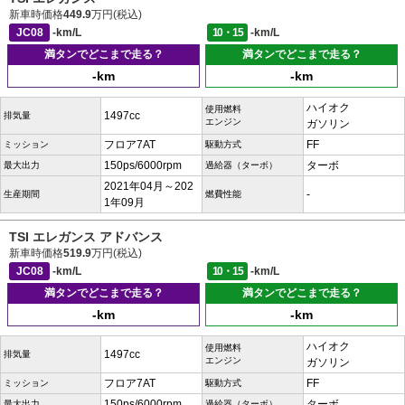
新車時価格
449.9
万円(税込)
JC08
-km/L
10・15
-km/L
満タンでどこまで走る？
満タンでどこまで走る？
-km
-km
ハイオク
使用燃料
1497cc
排気量
エンジン
ガソリン
フロア7AT
FF
ミッション
駆動方式
150ps/6000rpm
ターボ
最大出力
過給器（ターボ）
2021年04月～202
-
生産期間
燃費性能
1年09月
TSI エレガンス アドバンス
新車時価格
519.9
万円(税込)
JC08
-km/L
10・15
-km/L
満タンでどこまで走る？
満タンでどこまで走る？
-km
-km
ハイオク
使用燃料
1497cc
排気量
エンジン
ガソリン
フロア7AT
FF
ミッション
駆動方式
150ps/6000rpm
ターボ
最大出力
過給器（ターボ）