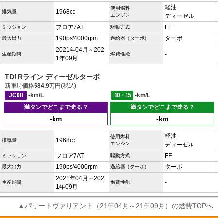
軽油
使用燃料
1968cc
排気量
エンジン
ディーゼル
フロア7AT
FF
ミッション
駆動方式
190ps/4000rpm
ターボ
最大出力
過給器（ターボ）
2021年04月～202
-
生産期間
燃費性能
1年09月
TDI Rライン ディーゼルターボ
新車時価格
584.9
万円(税込)
JC08
-km/L
10・15
-km/L
満タンでどこまで走る？
満タンでどこまで走る？
-km
-km
軽油
使用燃料
1968cc
排気量
エンジン
ディーゼル
フロア7AT
FF
ミッション
駆動方式
190ps/4000rpm
ターボ
最大出力
過給器（ターボ）
2021年04月～202
-
生産期間
燃費性能
1年09月
▲パサートヴァリアント（21年04月～21年09月）の燃費TOPへ