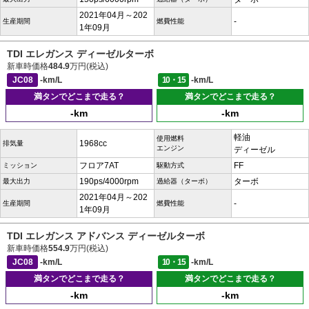
2021年04月～202
-
生産期間
燃費性能
1年09月
TDI エレガンス ディーゼルターボ
新車時価格
484.9
万円(税込)
JC08
-km/L
10・15
-km/L
満タンでどこまで走る？
満タンでどこまで走る？
-km
-km
軽油
使用燃料
1968cc
排気量
エンジン
ディーゼル
フロア7AT
FF
ミッション
駆動方式
190ps/4000rpm
ターボ
最大出力
過給器（ターボ）
2021年04月～202
-
生産期間
燃費性能
1年09月
TDI エレガンス アドバンス ディーゼルターボ
新車時価格
554.9
万円(税込)
JC08
-km/L
10・15
-km/L
満タンでどこまで走る？
満タンでどこまで走る？
-km
-km