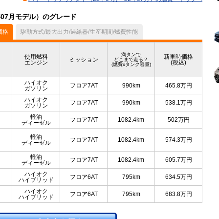
年07月モデル）のグレード
価格
駆動方式/最大出力/過給器/生産期間/燃費性能
満タンで
使用燃料
新車時価格
ミッション
どこまで走る？
エンジン
(税込)
(燃費xタンク容量)
ハイオク
フロア7AT
990km
465.8
万円
ガソリン
ハイオク
フロア7AT
990km
538.1
万円
ガソリン
軽油
フロア7AT
1082.4km
502
万円
ディーゼル
軽油
フロア7AT
1082.4km
574.3
万円
ディーゼル
軽油
フロア7AT
1082.4km
605.7
万円
ディーゼル
ハイオク
フロア6AT
795km
634.5
万円
ハイブリッド
ハイオク
フロア6AT
795km
683.8
万円
ハイブリッド