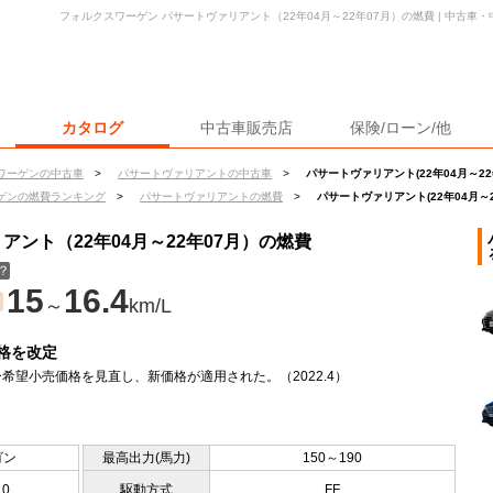
フォルクスワーゲン パサートヴァリアント（22年04月～22年07月）の燃費 | 中古
カタログ
中古車販売店
保険/ローン/他
ワーゲンの中古車
>
パサートヴァリアントの中古車
>
パサートヴァリアント(22年04月～22
ゲンの燃費ランキング
>
パサートヴァリアントの燃費
>
パサートヴァリアント(22年04月～2
ント（22年04月～22年07月）の燃費
？
15
16.4
～
km/L
格を改定
希望小売価格を見直し、新価格が適用された。（2022.4）
ゴン
最高出力(馬力)
150～190
10
駆動方式
FF