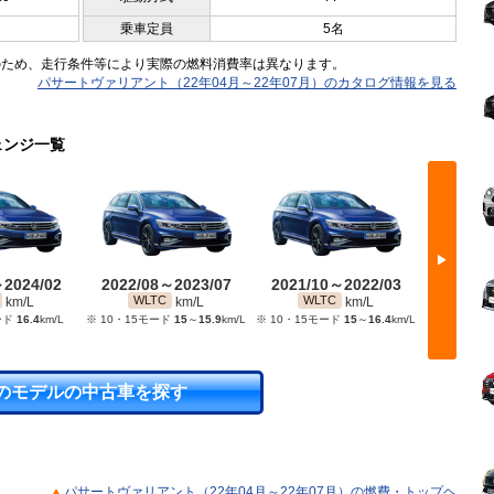
乗車定員
5名
のため、走行条件等により実際の燃料消費率は異なります。
パサートヴァリアント（22年04月～22年07月）のカタログ情報を見る
ェンジ一覧
▶
～2024/02
2022/08～2023/07
2021/10～2022/03
2021/
WLTC
WLTC
WL
km/L
km/L
km/L
ード
16.4
km/L
※ 10・15モード
15
～
15.9
km/L
※ 10・15モード
15
～
16.4
km/L
※ 10・15
のモデルの中古車を探す
パサートヴァリアント（22年04月～22年07月）の燃費・トップヘ