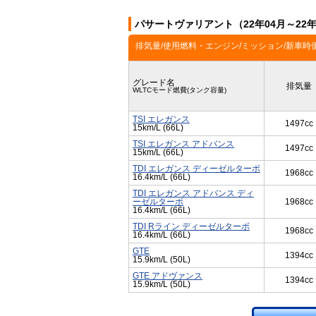
パサートヴァリアント（22年04月～22
排気量/使用燃料・エンジン/ミッション/新車時
グレード名
排気量
WLTCモード燃費(タンク容量)
TSI エレガンス
1497cc
15km/L (66L)
TSI エレガンス アドバンス
1497cc
15km/L (66L)
TDI エレガンス ディーゼルターボ
1968cc
16.4km/L (66L)
TDI エレガンス アドバンス ディ
ーゼルターボ
1968cc
16.4km/L (66L)
TDI Rライン ディーゼルターボ
1968cc
16.4km/L (66L)
GTE
1394cc
15.9km/L (50L)
GTE アドヴァンス
1394cc
15.9km/L (50L)