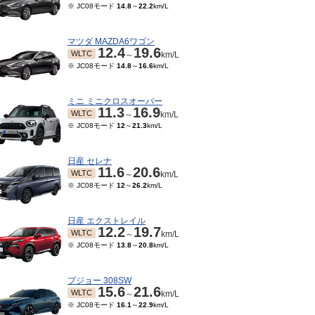
※ JC08モード
14.8
～
22.2
km/L
マツダ MAZDA6ワゴン
12.4
19.6
WLTC
～
km/L
※ JC08モード
14.8
～
16.6
km/L
ミニ ミニクロスオーバー
11.3
16.9
WLTC
～
km/L
※ JC08モード
12
～
21.3
km/L
日産 セレナ
11.6
20.6
WLTC
～
km/L
04～2021/09
2020/05～2021/03
2019/10～2020/04
201
※ JC08モード
12
～
26.2
km/L
20.6
15
20.6
TC
JC08
JC08
JC08
km/L
km/L
～
km/L
モード
15
～
16.4
km/L
日産 エクストレイル
12.2
19.7
WLTC
～
km/L
※ JC08モード
13.8
～
20.8
km/L
プジョー 308SW
15.6
21.6
WLTC
～
km/L
※ JC08モード
16.1
～
22.9
km/L