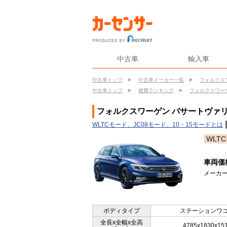
中古車
輸入車
中古車トップ
>
中古車メーカー一覧
>
フォルクス
中古車トップ
>
燃費ランキング
>
フォルクスワー
フォルクスワーゲン パサートヴァリア
WLTCモード、JC08モード、10・15モードとは
WLTC
車両価
メーカー
ボディタイプ
ステーションワ
全長x全幅x全高
4785x1830x15