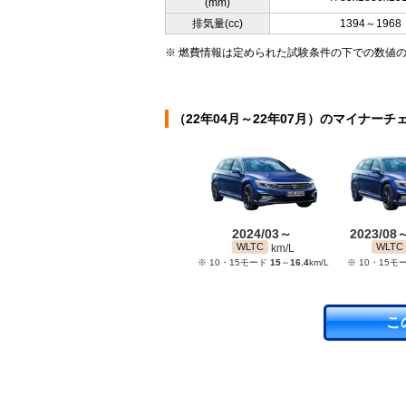
(mm)
排気量(cc)
1394～1968
※ 燃費情報は定められた試験条件の下での数値
（22年04月～22年07月）のマイナーチ
2024/03～
2023/08
WLTC
WLTC
km/L
※ 10・15モード
15
～
16.4
km/L
※ 10・15モ
こ