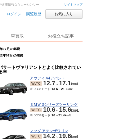
車・中古車情報ならカーセンサー
サイトマップ
ログイン
閲覧履歴
お気に入り
車買取
お役立ち記事
年07月)の燃費
2年07月)の燃費
パサートヴァリアントとよく比較されてい
る車
アウディ A4アバント
12.7
17.1
WLTC
～
km/L
※ JC08モード
13.6
～
21.6
km/L
ＢＭＷ 3シリーズツーリング
10.6
15.6
WLTC
～
km/L
※ JC08モード
10
～
21.4
km/L
マツダ アテンザワゴン
14.2
19.6
WLTC
～
km/L