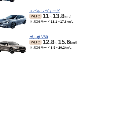
スバル レヴォーグ
11
13.8
WLTC
～
km/L
※ JC08モード
13.1
～
17.6
km/L
ボルボ V60
12.8
15.6
WLTC
～
km/L
※ JC08モード
8.5
～
20.2
km/L