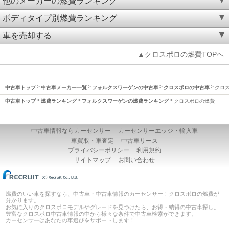
他のメーカーの燃費ランキング
ボディタイプ別燃費ランキング
車を売却する
▲クロスポロの燃費TOPへ
中古車トップ
中古車メーカー一覧
フォルクスワーゲンの中古車
クロスポロの中古車
クロ
中古車トップ
燃費ランキング
フォルクスワーゲンの燃費ランキング
クロスポロの燃費
中古車情報ならカーセンサー
カーセンサーエッジ・輸入車
車買取・車査定
中古車リース
プライバシーポリシー
利用規約
サイトマップ
お問い合わせ
燃費のいい車を探すなら、中古車・中古車情報のカーセンサー！クロスポロの燃費が
分かります。
お気に入りのクロスポロモデルやグレードを見つけたら、お得・納得の中古車探し。
豊富なクロスポロ中古車情報の中から様々な条件で中古車検索ができます。
カーセンサーはあなたの車選びをサポートします！