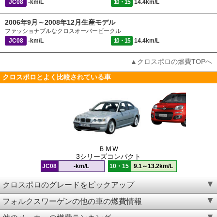
JC08
-km/L
10・15
14.4km/L
2006年9月～2008年12月生産モデル
ファッショナブルなクロスオーバービークル
JC08
-km/L
10・15
14.4km/L
▲クロスポロの燃費TOPへ
クロスポロとよく比較されている車
ＢＭＷ
3シリーズコンパクト
JC08
-km/L
10・15
9.1～13.2km/L
クロスポロのグレードをピックアップ
フォルクスワーゲンの他の車の燃費情報