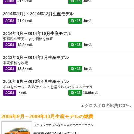
JC08
21.9km/L
10・15
-km/L
2014年11月～2014年12月生産モデル
JC08
21.9km/L
10・15
-km/L
2014年4月～2014年10月生産モデル
消費税の変更により価格を修正
JC08
18.8km/L
10・15
-km/L
2013年5月～2014年3月生産モデル
車両価格を改定
JC08
18.8km/L
10・15
-km/L
2010年6月～2013年4月生産モデル
ポロをベースにSUVテイストを盛り込んだクロスモデル
JC08
-km/L
10・15
18.6km/L
▲クロスポロの燃費TOPへ
2006年9月～2009年10月生産モデルの燃費
ファッショナブルなクロスオーバービークル
中古車価格
34
万円～
75
万円