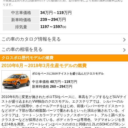
※燃費は定められた試験条件の下での数値のため、走行条件等により実際の燃料消費率は異な
ります。
中古車価格
34
万円～
119
万円
239～294
万円
新車時価格
1197～1597
cc
排気量
この車のカタログ情報を見る
この車の相場を見る
クロスポロ歴代モデルの燃費
2010年6月～2018年3月生産モデルの燃費
ポロをベースにSUVテイストを盛り込んだクロスモデル
中古車価格
40
万円～
119
万円
新車時価格
260～294
万円
2010年6月に変更が施されたポロTSIをベースに、車高をアップするなどSUVテイ
ストが盛り込まれたVW独自のクロスモデル。エクステリアでは、シルバーのル
ーフレールの採用や、ホイールアーチをはじめ、前後バンパーやサイドスカート
などボディ下部が黒の樹脂製パーツで覆われるといった演出が施されている。イ
ンテリアは、ツート－ンカラーファブリック／スポーツシート、アルミ調ペダル
クラスターなどが採用されている。ボディカラーは専用色、マグマオレンジを含
む計4色を用意。パワートレインはベースのポロと同様の1.2LのSOHCのTSIシン