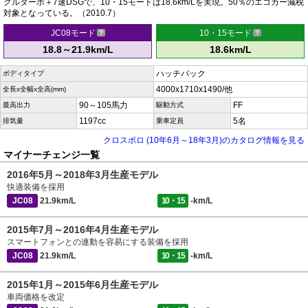
グルターボ＋7速DSGで、10・15モードは18.6km/Lを実現。50％のエコカー減税
対象となっている。（2010.7）
JC08モード
10・15モード
18.8～21.9km/L
18.6km/L
ハッチバック
ボディタイプ
4000x1710x1490/他
全長x全幅x全高(mm)
90～105馬力
FF
最高出力
駆動方式
1197cc
5名
排気量
乗車定員
クロスポロ (10年6月～18年3月)のカタログ情報を見る
マイナーチェンジ一覧
2016年5月～2018年3月生産モデル
快適装備を採用
JC08
21.9km/L
10・15
-km/L
2015年7月～2016年4月生産モデル
スマートフォンとの連動を容易にする装備を採用
JC08
21.9km/L
10・15
-km/L
2015年1月～2015年6月生産モデル
車両価格を改定