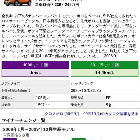
新車時価格
239～245
万円
全長4m以下の5ナンバーコンパクトモデル、ポロをベースにSUV仕立てされたク
ロスオーバービークル。日本初導入となるが、先代ポロにも当該モデルはライン
ナップされていた。前後バンパーを専用品にして、アンダーガード風に一部をシ
ルバーに塗装。ボディ下部とフェンダーアーチモールをブラックプラスチックに
して、ルーフレールを追加した。カラフルなボディカラーは全5色用意され、オ
レンジとライムの2色は、インテリアも同色系のファブリック素材にコーディネ
イトされる。サイドサポートのシッカリしたスポーツシートへの乗降性は、専用
サスペンションにより20mm車高がアップしたことで向上した。駆動方式はFFの
み。エンジンは1.6L直4＋6ATの組み合わせになっている。（2006.9）
JC08モード
10・15モード
-km/L
14.4km/L
ハッチバック
ボディタイプ
3920x1670x1535
全長x全幅x全高(mm)
105馬力
FF
最高出力
駆動方式
1597cc
5名
排気量
乗車定員
クロスポロ (06年9月～09年10月)のカタログ情報を見る
マイナーチェンジ一覧
2009年1月～2009年10月生産モデル
車両価格を改定