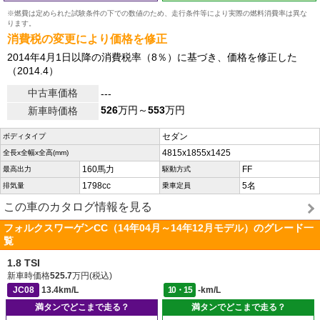
※燃費は定められた試験条件の下での数値のため、走行条件等により実際の燃料消費率は異な
ります。
消費税の変更により価格を修正
2014年4月1日以降の消費税率（8％）に基づき、価格を修正した
（2014.4）
中古車価格
---
526
万円～
553
万円
新車時価格
セダン
ボディタイプ
4815x1855x1425
全長x全幅x全高(mm)
160馬力
FF
最高出力
駆動方式
1798cc
5名
排気量
乗車定員
この車のカタログ情報を見る
フォルクスワーゲンCC（14年04月～14年12月モデル）のグレード一
覧
1.8 TSI
新車時価格
525.7
万円(税込)
JC08
13.4km/L
10・15
-km/L
満タンでどこまで走る？
満タンでどこまで走る？