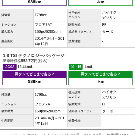
938km
-km
ハイオク
使用燃料
1798cc
排気量
エンジン
ガソリン
フロア7AT
FF
ミッション
駆動方式
160ps/6200rpm
ターボ
最大出力
過給器（ターボ）
2014年04月～201
-
生産期間
燃費性能
4年12月
1.8 TSI テクノロジーパッケージ
新車時価格
552.7
万円(税込)
JC08
13.4km/L
10・15
-km/L
満タンでどこまで走る？
満タンでどこまで走る？
938km
-km
ハイオク
使用燃料
1798cc
排気量
エンジン
ガソリン
フロア7AT
FF
ミッション
駆動方式
160ps/6200rpm
ターボ
最大出力
過給器（ターボ）
2014年04月～201
-
生産期間
燃費性能
4年12月