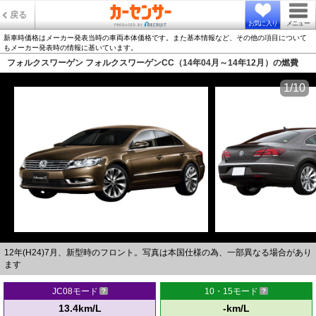
戻る
お気に入り
メニュー
新車時価格はメーカー発表当時の車両本体価格です。また基本情報など、その他の項目について
もメーカー発表時の情報に基いています。
フォルクスワーゲン フォルクスワーゲンCC（14年04月～14年12月）の燃費
1/10
12年(H24)7月、新型時のフロント。写真は本国仕様の為、一部異なる場合があり
ます
JC08モード
10・15モード
13.4km/L
-km/L