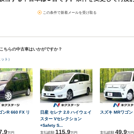
この条件で新着メールを受け取る
！こちらの中古車はいかがですか？
ヒット）
ンR 660 FX リ
日産 セレナ 2.0 ハイウェイ
スズキ MRワゴン 6
スター Vセレクション
+Safety S...
7.9
115.9
49.9
支払総額
支払総額
万円
万円
万円