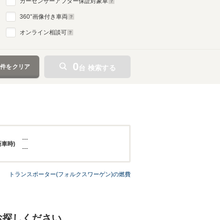
カーセンサーアフター保証対象車
360
°画像付き車両
オンライン相談可
0
条件をクリア
台 検索する
---
新車時)
---
トランスポーター(フォルクスワーゲン)の燃費
お探しください。