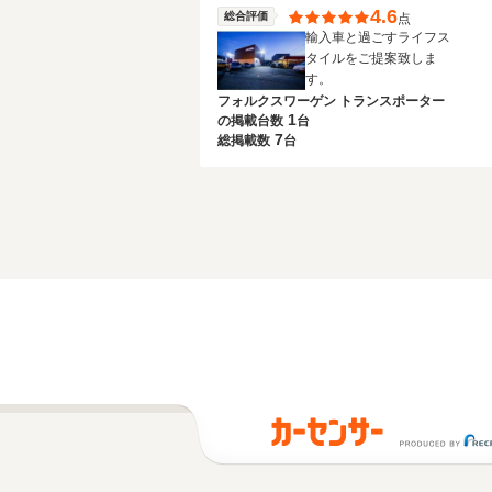
4.6
総合評価
点
輸入車と過ごすライフス
タイルをご提案致しま
す。
フォルクスワーゲン トランスポーター
1
の
掲載台数
台
7
総掲載数
台