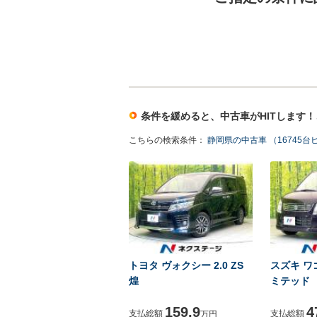
条件を緩めると、中古車がHITします
こちらの検索条件：
静岡県の中古車 （16745台
トヨタ ヴォクシー 2.0 ZS
スズキ ワゴ
煌
ミテッド
159.9
4
支払総額
支払総額
万円