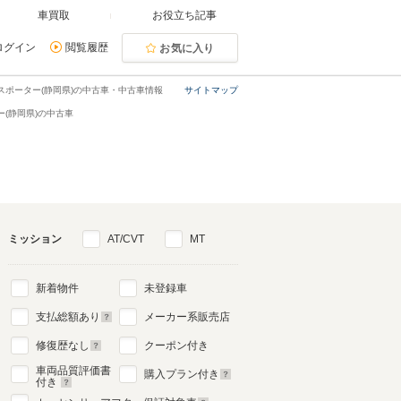
車買取
お役立ち記事
ログイン
閲覧履歴
お気に入り
スポーター(静岡県)の中古車・中古車情報
サイトマップ
(静岡県)の中古車
ミッション
AT/CVT
MT
新着物件
未登録車
支払総額あり
メーカー系販売店
修復歴なし
クーポン付き
車両品質評価書
購入プラン付き
付き