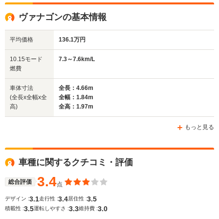
全高
全高
1.42m～1.44m
1.93m
ヴァナゴンの基本情報
平均価格
136.1万円
全幅
全幅
サイズ
1.7m～1.71m
1.99m
全長
全長
10.15モード
7.3～7.6km/L
(全長x全幅x全高)
4.37m
4.72m～4.97m
燃費
車体寸法
全長：4.66m
(全長x全幅x全
全幅：1.84m
ホイールベース
ホイールベース
高)
全高：1.97m
-m
-m
もっと見る
WLTCモード
車種に関するクチコミ・評価
-
-
燃費
3.4
総合評価
点
3.1
3.4
3.5
デザイン :
走行性 :
居住性 :
3.5
3.3
3.0
排気量
1780～2791cc
-
積載性 :
運転しやすさ :
維持費 :