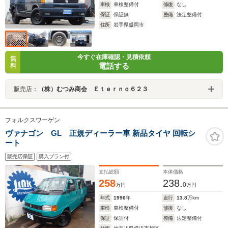
車検
車検整備付
修復
なし
保証
保証無
整備
法定整備付
住所
岩手県盛岡市
今すぐ在庫確認・見積依頼
無
電話する
料
販売店：
（株）むつみ商会 Ｅｔｅｒｎｏ６２３
フォルクスワーゲン
ヴァナゴン GL 正規ディーラー車 新品タイヤ 回転シ
ート
販売店保証
購入プラン付
支払総額
本体価格
258
238.
0
万円
万円
年式
1996
年
走行
13.8
万km
車検
車検整備付
修復
なし
保証
保証付
整備
法定整備付