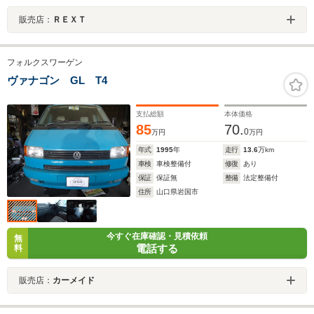
販売店：
ＲＥＸＴ
フォルクスワーゲン
ヴァナゴン GL T4
支払総額
本体価格
85
70.
0
万円
万円
年式
1995
年
走行
13.6
万km
車検
車検整備付
修復
あり
保証
保証無
整備
法定整備付
住所
山口県岩国市
今すぐ在庫確認・見積依頼
無
電話する
料
販売店：
カーメイド