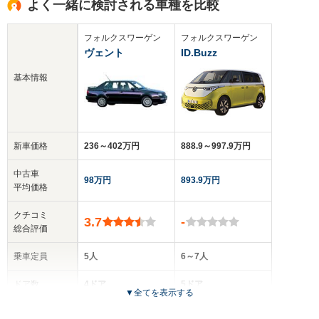
よく一緒に検討される車種を比較
フォルクスワーゲン
フォルクスワーゲン
ヴェント
ID.Buzz
基本情報
新車価格
236～402万円
888.9～997.9万円
中古車
98万円
893.9万円
平均価格
クチコミ
3.7
-
総合評価
乗車定員
5人
6～7人
ドア数
4ドア
5ドア
▼
全てを表示する