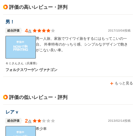
駆動方式
FF
RR
評価の高いレビュー・評判
男！
4
総合評価
2017/10/04投稿
点
男一人旅、家族でワイワイ旅をするにはもってこいの一
台。 外車特有のかっちり感、シンプルなデザインで飽き
がこない良い車。
キミさんさん
（兵庫県）
フォルクスワーゲン ヴァナゴン
もっと見る
評価の低いレビュー・評判
レアｖ
2
総合評価
2013/02/14投稿
点
希少車