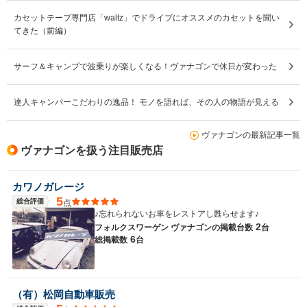
カセットテープ専門店「waltz」でドライブにオススメのカセットを聞い
てきた（前編）
サーフ＆キャンプで波乗りが楽しくなる！ヴァナゴンで休日が変わった
達人キャンパーこだわりの逸品！ モノを語れば、その人の物語が見える
ヴァナゴンの最新記事一覧
ヴァナゴンを扱う注目販売店
カワノガレージ
5
総合評価
点
♪忘れられないお車をレストアし甦らせます♪
2
フォルクスワーゲン ヴァナゴンの
掲載台数
台
6
総掲載数
台
（有）松岡自動車販売