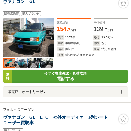
ヴァナゴン GL
販売店保証
購入プラン付
支払総額
本体価格
154.
139.
7
7
万円
万円
年式
1997
年
走行
13.0
万km
車検
車検整備無
修復
なし
保証
保証付
整備
法定整備付
住所
愛知県名古屋市名東区
今すぐ在庫確認・見積依頼
無
電話する
料
販売店：
オートリーゼン
フォルクスワーゲン
ヴァナゴン GL ETC 社外オーディオ 3列シート
ユーザー買取車
購入プラン付