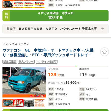
保証
保証無
整備
法定整備付
住所
千葉県千葉市花見川区
今すぐ在庫確認・見積依頼
無
電話する
料
販売店：
ＢＡＫＵＹＡＳＵ ＡＵＴＯ バクヤスオート 千葉北本店
フォルクスワーゲン
ヴァナゴン GL 車検2年・オートマチック車・7人乗
り・修復歴無し・ETC・専用ダッシュボードトレイ・純
正カーテン・CDステレオ・Wエアコン・パワステ・パワ
販売店保証
購入プラン付
オンライン相談可
ーウィンドウ
支払総額
本体価格
139.
119.
8
8
万円
万円
15,600
通常ローン
月々
円
年式
1995
年
走行
16.2
万km
車検
車検整備付
修復
なし
保証
保証付
整備
法定整備付
住所
大阪府和泉市