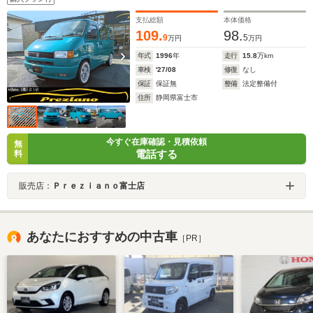
支払総額
本体価格
109.
98.
9
5
万円
万円
年式
1996
年
走行
15.8
万km
車検
'27/08
修復
なし
保証
保証無
整備
法定整備付
住所
静岡県富士市
今すぐ在庫確認・見積依頼
無
電話する
料
販売店：
Ｐｒｅｚｉａｎｏ富士店
あなたにおすすめの中古車
［PR］