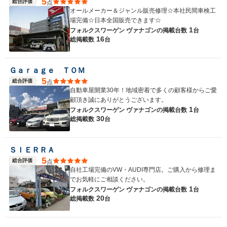
5
総合評価
点
オールメーカー＆ジャンル販売修理☆本社民間車検工
場完備☆日本全国販売できます☆
1
フォルクスワーゲン ヴァナゴンの
掲載台数
台
16
総掲載数
台
Ｇａｒａｇｅ ＴＯＭ
5
総合評価
点
自動車屋開業30年！地域密着で多くの顧客様からご愛
顧頂き誠にありがとうございます。
1
フォルクスワーゲン ヴァナゴンの
掲載台数
台
30
総掲載数
台
ＳＩＥＲＲＡ
5
総合評価
点
自社工場完備のVW・AUDI専門店。ご購入から修理ま
でお気軽にご相談ください。
1
フォルクスワーゲン ヴァナゴンの
掲載台数
台
20
総掲載数
台