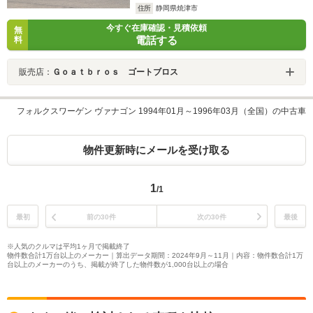
住所
静岡県焼津市
今すぐ在庫確認・見積依頼
無
電話する
料
販売店：
Ｇｏａｔｂｒｏｓ ゴートブロス
フォルクスワーゲン ヴァナゴン 1994年01月～1996年03月（全国）の中古車
物件更新時にメールを受け取る
1
/1
最初
前の30件
次の30件
最後
※人気のクルマは平均1ヶ月で掲載終了
物件数合計1万台以上のメーカー｜算出データ期間：2024年9月～11月｜内容：物件数合計1万
台以上のメーカーのうち、掲載が終了した物件数が1,000台以上の場合