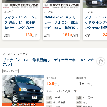
ホンダ
ホンダ
ホンダ
フィット 1.3 ベーシッ
N-VAN e: e: L4 デモ
フリード 1.5
ク 純正ナビ 電子制
カー クルコン 純正
ッド G ホン
御パーキングブレー
ナビ ETC 急速充電
ング 4WD 
キ LEDヘッドライ
ポート 運転席シート
リアカメラ 
130
181
2
総額：
万円
総額：
.8
万円
総額：
ト スマートキー
ヒーター
スタ 純正ド
ETC フルセグ
フォルクスワーゲン
ヴァナゴン GL 修復歴無し ディーラー車 15インチ
アルミ
購入プラン付
支払総額
本体価格
138
118.
0
万円
万円
17,400
通常ローン
月々
円
年式
1996
年
走行
11.1
万km
車検
車検整備付
修復
なし