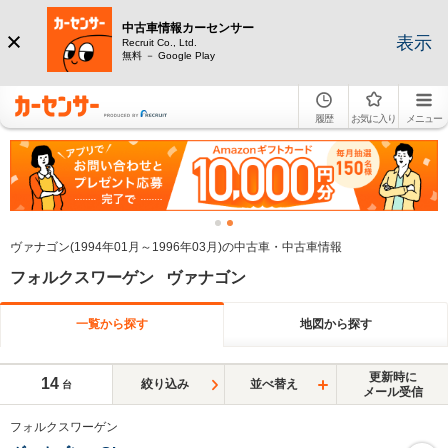
中古車情報カーセンサー
表示
Recruit Co., Ltd.
無料 － Google Play
履歴
お気に入り
メニュー
ヴァナゴン(1994年01月～1996年03月)の中古車・中古車情報
フォルクスワーゲン ヴァナゴン
一覧から探す
地図から探す
更新時に
14
絞り込み
並べ替え
台
メール受信
フォルクスワーゲン