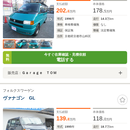
支払総額
本体価格
202.
178.
6
5
万円
万円
年式
1996
年
走行
14.3
万km
車検
車検整備無
修復
なし
保証
保証無
整備
法定整備無
住所
京都府京都市山科区
今すぐ在庫確認・見積依頼
無
電話する
料
販売店：
Ｇａｒａｇｅ ＴＯＭ
フォルクスワーゲン
ヴァナゴン GL
支払総額
本体価格
139.
118.
8
0
万円
万円
年式
1995
年
走行
18.7
万km