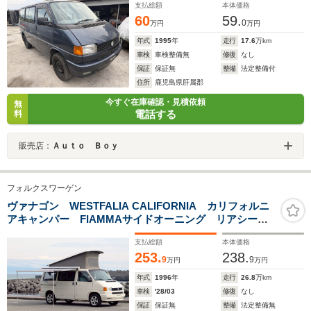
支払総額
本体価格
60
59.
0
万円
万円
年式
1995
年
走行
17.6
万km
車検
車検整備無
修復
なし
保証
保証無
整備
法定整備付
住所
鹿児島県肝属郡
今すぐ在庫確認・見積依頼
無
電話する
料
販売店：
Ａｕｔｏ Ｂｏｙ
フォルクスワーゲン
ヴァナゴン WESTFALIA CALIFORNIA カリフォルニ
アキャンパー FIAMMAサイドオーニング リアシート
フルフラットベッド サイクルキャリア ポップアップ
支払総額
本体価格
ルーフ シンク&コンロ装備 Bikerデカール インテリ
253.
238.
アカクタスカラー 車検R10年3月
9
9
万円
万円
年式
1996
年
走行
26.8
万km
車検
'28/03
修復
なし
保証
保証無
整備
法定整備無