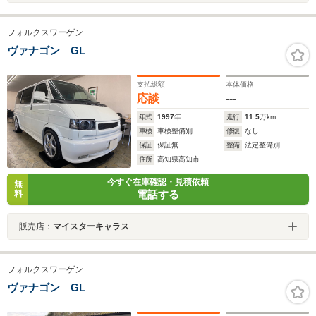
フォルクスワーゲン
ヴァナゴン GL
支払総額
本体価格
応談
---
年式
1997
年
走行
11.5
万km
車検
車検整備別
修復
なし
保証
保証無
整備
法定整備別
住所
高知県高知市
今すぐ在庫確認・見積依頼
無
電話する
料
販売店：
マイスターキャラス
フォルクスワーゲン
ヴァナゴン GL