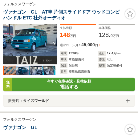
フォルクスワーゲン
ヴァナゴン GL AT車 片側スライドドア ウッドコンビ
ハンドル ETC 社外オーディオ
支払総額
本体価格
148
128.
0
万円
万円
45,000
通常ローン
月々
円
年式
1996
年
走行
17.4
万km
車検
車検整備付
修復
なし
保証
保証無
整備
法定整備付
住所
鹿児島県霧島市
今すぐ在庫確認・見積依頼
無
電話する
料
販売店：
タイズワールド
フォルクスワーゲン
ヴァナゴン GL