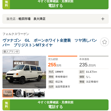
今すぐ在庫確認・見積依頼
無
電話する
料
販売店：
軽四市場 泉大津店
フォルクスワーゲン
ヴァナゴン GL ボーンホワイト全塗装 ツヤ消しバン
パー ブリジストンMTタイヤ
購入プラン付
支払総額
本体価格
255
235.
0
万円
万円
年式
1996
年
走行
11.2
万km
車検
車検整備付
修復
なし
保証
保証無
整備
法定整備付
住所
滋賀県栗東市
今すぐ在庫確認・見積依頼
無
電話する
料