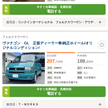
住所
神奈川県横浜市旭区
今すぐ在庫確認・見積依頼
無
電話する
料
販売店：
リンクインターナショナル フォルクスワーゲン・アウディ専門店
フォルクスワーゲン
ヴァナゴン GL 正規ディーラー車/純正ホイール/オリ
ジナルコンディション/
支払総額
本体価格
207.
188.
7
0
万円
万円
年式
1995
年
走行
9.8
万km
車検
車検整備付
修復
なし
保証
保証無
整備
法定整備付
住所
神奈川県横浜市磯子区
今すぐ在庫確認・見積依頼
無
電話する
料
販売店：
Ｔ－ＷＯＲＫＳ