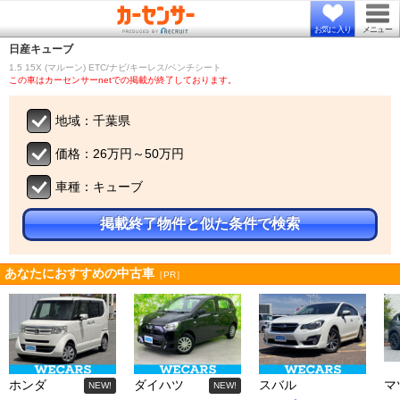
お気に入り
メニュー
日産
キューブ
1.5 15X (マルーン) ETC/ナビ/キーレス/ベンチシート
この車はカーセンサーnetでの掲載が終了しております。
地域：千葉県
価格：26万円～50万円
車種：キューブ
掲載終了物件と似た条件で検索
あなたにおすすめの中古車
［PR］
ホンダ
ダイハツ
スバル
マ
NEW!
NEW!