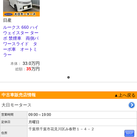
日産
ルークス 660 ハイ
ウェイスター ター
ボ 禁煙車 両側パ
ワースライド タ
ーボ車 オートミ
ラー
33.0
万円
本体：
35
万円
総額：
中古車販売店情報
▲上へ戻る
大日モータース
09:00～19:00
営業時間
月曜日
定休日
千葉県千葉市花見川区み春野１－４－２
住所