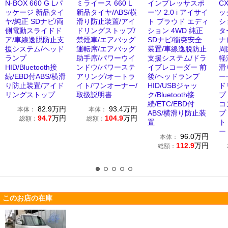
N-BOX 660 G Lパ
ミライース 660 L
インプレッサスポ
CX
ッケージ 新品タイ
新品タイヤ/ABS/横
ーツ 2.0 i アイサイ
ッ
ヤ/純正 SDナビ/両
滑り防止装置/アイ
ト プラウド エディ
シ
側電動スライドド
ドリングストップ/
ション 4WD 純正
タ
ア/車線逸脱防止支
禁煙車/エアバッグ
SDナビ/衝突安全
ナ
援システム/ヘッド
運転席/エアバッグ
装置/車線逸脱防止
周
ランプ
助手席/パワーウイ
支援システム/ドラ
軽
HID/Bluetooth接
ンドウ/パワーステ
イブレコーダー 前
滑
続/EBD付ABS/横滑
アリング/オートラ
後/ヘッドランプ
ー
り防止装置/アイド
イト/ワンオーナー/
HID/USBジャッ
ド
リングストップ
取扱説明書
ク/Bluetooth接
プ
続/ETC/EBD付
コ
82.9
万円
93.4
万円
本体：
本体：
ABS/横滑り防止装
プ
94.7
万円
104.9
万円
総額：
総額：
置
ト
ー
96.0
万円
本体：
112.9
万円
総額：
このお店の在庫