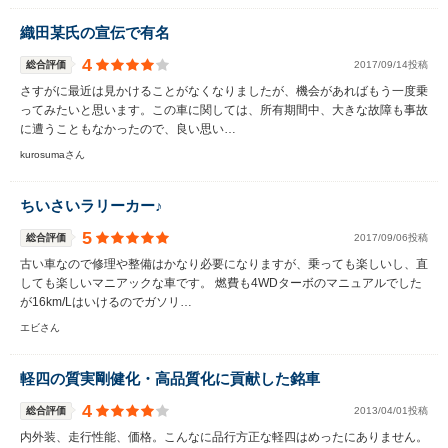
織田某氏の宣伝で有名
4
総合評価
2017/09/14投稿
さすがに最近は見かけることがなくなりましたが、機会があればもう一度乗
ってみたいと思います。この車に関しては、所有期間中、大きな故障も事故
に遭うこともなかったので、良い思い…
kurosumaさん
ちいさいラリーカー♪
5
総合評価
2017/09/06投稿
古い車なので修理や整備はかなり必要になりますが、乗っても楽しいし、直
しても楽しいマニアックな車です。 燃費も4WDターボのマニュアルでした
が16km/Lはいけるのでガソリ…
エビさん
軽四の質実剛健化・高品質化に貢献した銘車
4
総合評価
2013/04/01投稿
内外装、走行性能、価格。こんなに品行方正な軽四はめったにありません。