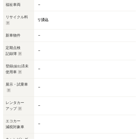
福祉車両
－
リサイクル料
リ済込
新車物件
－
定期点検
－
記録簿
登録
済未
(届出)
－
使用車
展示・試乗車
－
レンタカー
－
アップ
エコカー
－
減税対象車