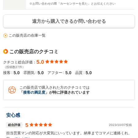
※お問い合わせの際「カーセンサーを見た」とお伝えください
遠方から購入できるか問い合わせる
この販売店の在庫一覧
この販売店のクチコミ
5.0
クチコミ総合評価：
（投稿数27件）
5.0
5.0
5.0
5.0
接客 :
雰囲気 :
アフター :
品質 :
この販売店で購入された方のクチコミでは
「
接客の満足度
」が特に評価されています
入力途中の情報を保存しますか？
安心感
※次回問い合わせをする際に自動入力されます
5
総合評価
2023/10/07投稿
※保存された情報は
90
日で破棄されます
担当営業マンの対応が大変気にいっています。納車までコマメに連絡くれ、