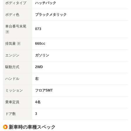
ボディタイプ
ハッチバック
ボディ色
ブラックメタリック
車台番号末尾
073
排気量
660cc
エンジン
ガソリン
駆動方式
2WD
ハンドル
右
ミッション
フロア5MT
乗車定員
4名
ドア数
3
新車時の車種スペック