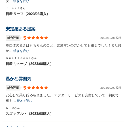
安…
続きを読む
いいえ
はい
ｔｌｏｉｆさん
日産 リーフ（2023/08購入）
安定感ある提案
5
総合評価
2023/10/01投稿
車自体の良さはもちろんのこと、営業マンの方がとても親切でした！また何
か…
続きを読む
ｈｕｅｆｌｅｅｓｌさん
日産 キューブ（2023/08購入）
温かな雰囲気
5
総合評価
2023/09/07投稿
安心して乗り始められました。 アフターサービスも充実していて、初めて
車を…
続きを読む
ＫＩＯさん
スズキ アルト（2023/08購入）