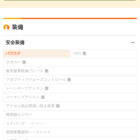
装備
安全装備
パワステ
ABS
サポカー
衝突被害軽減ブレーキ
アダプティブクルーズコントロール
レーンキープアシスト
パーキングアシスト
アクセル踏み間違い防止装置
障害物センサー
エアバッグ：－/－/－/－
頸部衝撃緩和ヘッドレスト