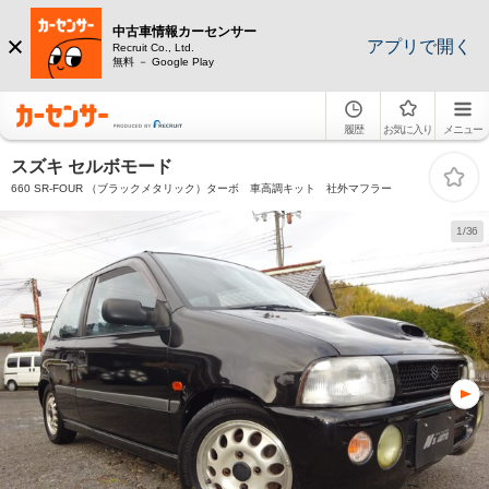
中古車情報カーセンサー
アプリで開く
Recruit Co., Ltd.
無料 － Google Play
履歴
お気に入り
メニュー
スズキ セルボモード
660 SR-FOUR （ブラックメタリック）ターボ 車高調キット 社外マフラー
1/36