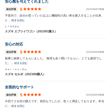
安心感を与えてくれました
5
総合評価
2023/09/07投稿
予算内で、自分が思っていた以上に機能性の高い車を購入することが出来、
と…
続きを読む
ＬＩＯＯさん
スズキ エブリイワゴン（2023/01購入）
安心の対応
5
総合評価
2023/09/06投稿
無事に納車してもらいました。 無理も色々聞いてもらい、とても親切でし
た。…
続きを読む
ｍａｒｉｓｏｌさん
スズキ セルボ（2023/08購入）
全面的なサポート
5
総合評価
2023/09/05投稿
今回で２台目の購入です。前回もでしたが、色々と満足しております。本当
に…
続きを読む