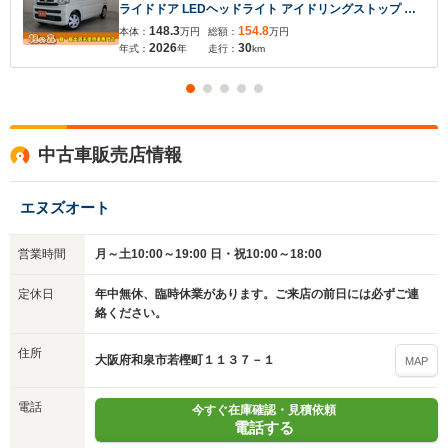
ライドドア LEDヘッドライト アイドリングストップ 衝
突軽減ブレーキ キーレス プッシュスタート
148.3
154.8
本体：
万円
総額：
万円
2026
30
年式：
年
走行：
km
中古車販売店情報
エヌズオート
営業時間
月～土10:00～19:00 日・祝10:00～18:00
定休日
年中無休、臨時休業があります。ご来店の前日には必ずご連
絡ください。
住所
大阪府和泉市若樫町１１３７－１
MAP
電話
今すぐ在庫確認・見積依頼
電話する