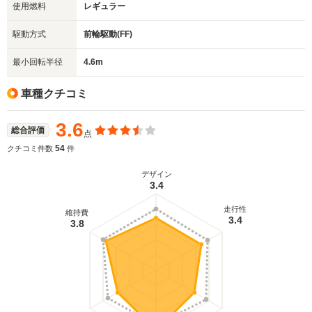
使用燃料
レギュラー
駆動方式
前輪駆動(FF)
最小回転半径
4.6m
車種クチコミ
3.6
総合評価
点
54
クチコミ件数
件
デザイン
3.4
走行性
維持費
3.4
3.8