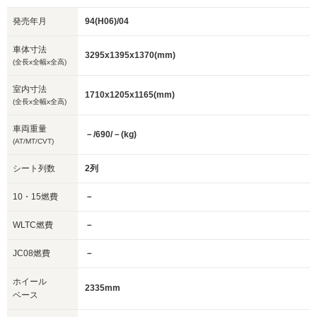
発売年月
94(H06)/04
車体寸法
3295x1395x1370(mm)
(全長x全幅x全高)
室内寸法
1710x1205x1165(mm)
(全長x全幅x全高)
車両重量
－/690/－(kg)
(AT/MT/CVT)
シート列数
2列
10・15燃費
－
WLTC燃費
－
JC08燃費
－
ホイール
2335mm
ベース