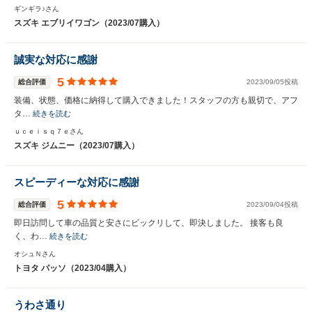
ギンギラ♪さん
スズキ エブリイワゴン（2023/07購入）
誠実な対応に感謝
5
総合評価
2023/09/05投稿
装備、状態、価格に納得して購入できました！スタッフの方も親切で、アフ
タ…
続きを読む
ｕｃｅｉｓｑ７ｅさん
スズキ ジムニー（2023/07購入）
スピーディーな対応に感謝
5
総合評価
2023/09/04投稿
即日訪問して車の品質と安さにビックリして、即決しました。 接客も良
く、わ…
続きを読む
オシュＮさん
トヨタ パッソ（2023/04購入）
うわさ通り