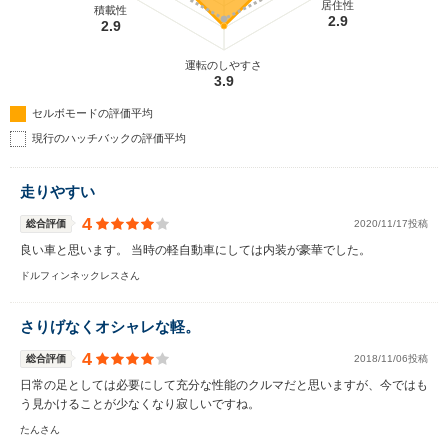
居住性
積載性
2.9
2.9
運転のしやすさ
3.9
セルボモードの評価平均
現行のハッチバックの評価平均
走りやすい
4
総合評価
2020/11/17投稿
良い車と思います。 当時の軽自動車にしては内装が豪華でした。
ドルフィンネックレスさん
さりげなくオシャレな軽。
4
総合評価
2018/11/06投稿
日常の足としては必要にして充分な性能のクルマだと思いますが、今ではも
う見かけることが少なくなり寂しいですね。
たんさん