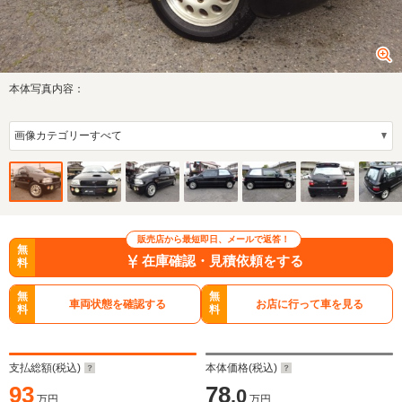
本体写真内容：
販売店から最短即日、メールで返答！
無
在庫確認・見積依頼をする
料
無
無
車両状態を確認する
お店に行って車を見る
料
料
支払総額(税込)
本体価格(税込)
93
78
.0
万円
万円