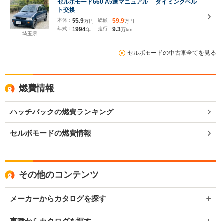
セルボモード660 A5速マニュアル タイミングベル
ト交換
本体：
55.9
総額：
59.9
万円
万円
年式：
1994
走行：
9.3
年
万km
埼玉県
セルボモードの中古車全てを見る
燃費情報
ハッチバックの燃費ランキング
セルボモードの燃費情報
その他のコンテンツ
メーカーからカタログを探す
車種からカタログを探す