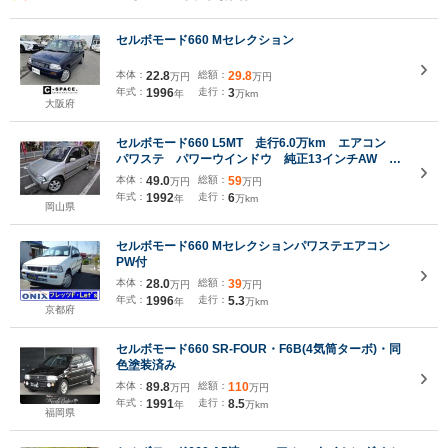
セルボモード660 Mセレクション
本体：
22.8
総額：
29.8
万円
万円
年式：
1996
走行：
3
年
万km
大阪府
セルボモード660 L5MT 走行6.0万km エアコン
パワステ パワーウインドウ 純正13インチAW タ
イミングベルト1度交換済み ユーザー買取車
本体：
49.0
総額：
59
万円
万円
年式：
1992
走行：
6
年
万km
岡山県
セルボモード660 Mセレクションパワステエアコン
PW付
本体：
28.0
総額：
39
万円
万円
年式：
1996
走行：
5.3
年
万km
京都府
セルボモード660 SR-FOUR・F6B(4気筒ターボ)・同
色塗装済み
本体：
89.8
総額：
110
万円
万円
年式：
1991
走行：
8.5
年
万km
福岡県