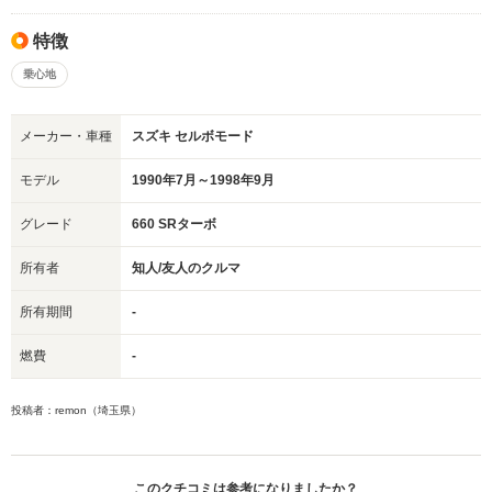
特徴
乗心地
メーカー・車種
スズキ セルボモード
モデル
1990年7月～1998年9月
グレード
660 SRターボ
所有者
知人/友人のクルマ
所有期間
-
燃費
-
投稿者：remon（埼玉県）
このクチコミは参考になりましたか？