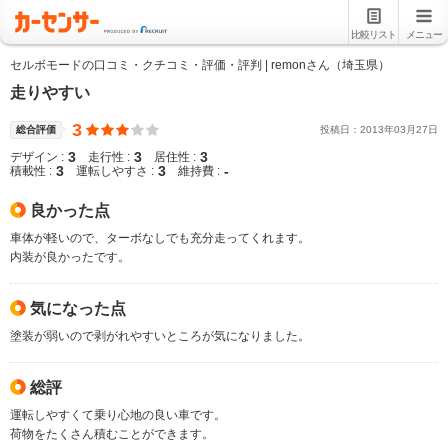
比較リスト
メニュー
セルボモードの口コミ・クチコミ・評価・評判 | remonさん（埼玉県）
走りやすい
3
総合評価
投稿日：
2013
年
03
月
27
日
3
3
3
デザイン :
走行性 :
居住性 :
3
3
-
積載性 :
運転しやすさ :
維持費 :
良かった点
車体が軽いので、ターボなしでも充分走ってくれます。
内装が良かったです。
気になった点
塗装が弱いので剥がれやすいところが気になりました。
総評
運転しやすくて乗り心地の良い車です。
荷物をたくさん積むことができます。