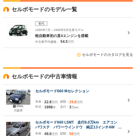
セルボモードのモデル一覧
初代
1990年7月～1998年9月生産モデル
軽自動車初の直4エンジンを搭載
54.5
中古車平均価格：
万円
セルボモードのカタログを見る
セルボモードの中古車情報
セルボモード660 Mセレクション
本体：
22.8
総額：
29.8
万円
万円
年式：
1996
走行：
3
年
万km
大阪府
セルボモード660 L5MT 走行6.0万km エアコン
パワステ パワーウインドウ 純正13インチAW タ
イミングベルト1度交換済み ユーザー買取車
本体：
49.0
総額：
59
万円
万円