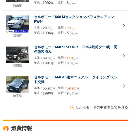
年式：
1992
走行：
6
年
万km
岡山県
セルボモード660 Mセレクションパワステエアコン
PW付
本体：
28.0
総額：
39
万円
万円
年式：
1996
走行：
5.3
年
万km
京都府
セルボモード660 SR-FOUR・F6B(4気筒ターボ)・同
色塗装済み
本体：
89.8
総額：
110
万円
万円
年式：
1991
走行：
8.5
年
万km
福岡県
セルボモード660 A5速マニュアル タイミングベル
ト交換
本体：
55.9
総額：
59.9
万円
万円
年式：
1994
走行：
9.3
年
万km
埼玉県
セルボモードの中古車全てを見る
燃費情報