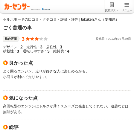
比較リスト
メニュー
セルボモードの口コミ・クチコミ・評価・評判 | takukenさん（愛知県）
ごく普通の車
3
総合評価
投稿日：
2013
年
03
月
29
日
2
3
3
デザイン :
走行性 :
居住性 :
3
3
4
積載性 :
運転しやすさ :
維持費 :
良かった点
よく回るエンジン。走りが好きな人は楽しめるかも。
小回りが利いて走りやすい。
気になった点
高回転型のエンジンはトルクが薄くスムーズに発進してくれない。追越などは
無理がある。
総評