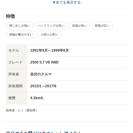
利です。 よくアウトドアへいく方や大型スーパーなどにいってたくさん買
▼全てを表示する
い込む方や大家族でたくさん乗せる機会が多い方に 本当におすすめしたい
車です。 しかし燃費などの面からあまり上記の機会が少ない方へはあまり
特徴
おすすめできません
押し出しが強い
ハンドリングが良い
加速が良い
荷室が広い
荷物が載せやすい
小回りが利く
モデル
1991年9月～1999年8月
グレード
2500 5.7 V8 4WD
所有者
自分のクルマ
所有期間
2015/1～2017/6
燃費
4.3km/L
投稿者：たく（愛知県）