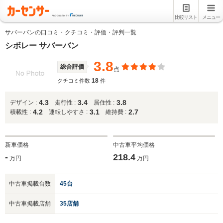
比較リスト
メニュー
サバーバンの口コミ・クチコミ・評価・評判一覧
シボレー サバーバン
3.8
総合評価
点
18
クチコミ件数
件
4.3
3.4
3.8
デザイン :
走行性 :
居住性 :
4.2
3.1
2.7
積載性 :
運転しやすさ :
維持費 :
新車価格
中古車平均価格
-
218.4
万円
万円
中古車掲載台数
45台
中古車掲載店舗
35店舗