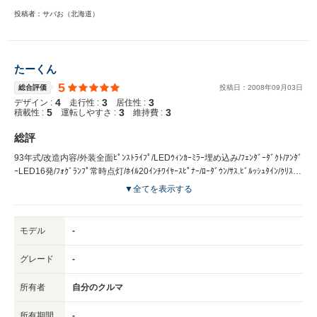
投稿者：サバお（北海道）
たーくん
5
総合評価
投稿日：
2008
年
09
月
03
日
4
3
3
デザイン :
走行性 :
居住性 :
5
3
3
積載性 :
運転しやすさ :
維持費 :
総評
93年式/改造内容/外装全面ﾋﾟﾝｽﾄﾗｲﾌﾟ/LEDｳｨﾝｶｰﾐﾗｰ埋め込み/ﾌｪﾝﾀﾞｰﾀﾞｸﾄ/ｱﾝﾀﾞ
ｰLED16発/ﾌｫｸﾞﾗﾝﾌﾟ常時点灯/ﾎｲﾙ20ｲﾝﾁﾜｲﾔｰｽﾋﾟﾅｰ/ﾛｰﾀﾞｳﾝ/ｻｽ.ﾋﾞﾙｯｼｭﾀｲﾝ/ｸﾘｽﾀﾙ
ﾍｯﾄﾗｲﾄ/HID.8000k/ﾋﾞﾚｯﾄﾎﾟｼﾞｰﾊﾞﾝﾊﾟｰ/室内ﾊﾞｲｻﾞｰﾓﾆﾀｰ8ｲﾝﾁﾜｲﾄﾞ×2/ﾐﾗｰﾓﾆﾀｰ5.8
▼全てを表示する
ｲﾝﾁ×1/ｱﾙﾊﾟｲﾝHDD7ｲﾝﾁﾓﾆﾀｰ×1/ﾀﾞｯｼｭﾎﾞｰﾄﾞ8ｲﾝﾁﾜｲﾄﾞ埋め込み×1/ﾋﾟﾗｰ3.5ｲﾝﾁ
埋め込み×2/ﾍｯﾄﾚｽﾓﾆﾀｰ8ｲﾝﾁﾜｲﾄﾞ×4/ドア内周りﾚｻﾞｰ貼り替え/ｽﾋﾟｰｶｰｱﾙﾊﾟｲﾝ
D.D.Liner17cm×4発/ｳｰﾊｰ.ｷｯｶｰｱﾆﾊﾞｰｻﾘｰ×2発/ｱﾝﾌﾟﾊﾟﾜｰｱｺｰｽﾃｯｸ1400w/ﾋﾞﾚｯﾄｼ
モデル
-
ﾌﾄﾉﾌﾞです！
グレード
-
所有者
自分のクルマ
所有期間
-