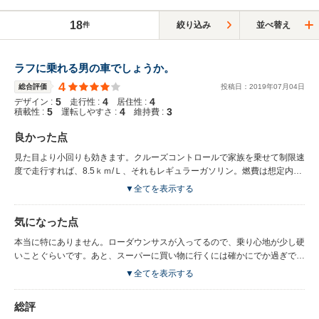
18
絞り込み
並べ替え
件
ラフに乗れる男の車でしょうか。
4
総合評価
投稿日：
2019
年
07
月
04
日
5
4
4
デザイン :
走行性 :
居住性 :
5
4
3
積載性 :
運転しやすさ :
維持費 :
良かった点
見た目より小回りも効きます。クルーズコントロールで家族を乗せて制限速
度で走行すれば、8.5ｋｍ/Ｌ、それもレギュラーガソリン。燃費は想定内で
す。同年式のエスカ・ユーコンも見ましたが、私はこの形が大満足。それに
▼全てを表示する
パートタイムＡＷＤも気に入りました。内装が変に豪華過ぎないところも気
に入っています。
気になった点
本当に特にありません。ローダウンサスが入ってるので、乗り心地が少し硬
いことぐらいです。あと、スーパーに買い物に行くには確かにでか過ぎで、
無理に停めたらドアが開きません。
▼全てを表示する
総評