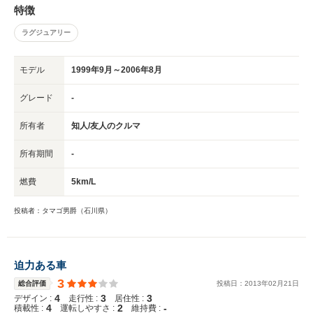
特徴
ラグジュアリー
モデル
1999年9月～2006年8月
グレード
-
所有者
知人/友人のクルマ
所有期間
-
燃費
5km/L
投稿者：タマゴ男爵（石川県）
迫力ある車
3
総合評価
投稿日：
2013
年
02
月
21
日
4
3
3
デザイン :
走行性 :
居住性 :
4
2
-
積載性 :
運転しやすさ :
維持費 :