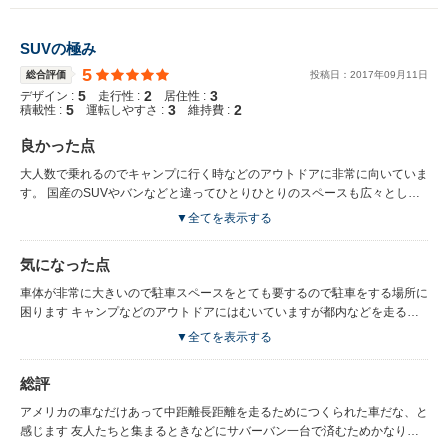
SUVの極み
5
総合評価
投稿日：
2017
年
09
月
11
日
5
2
3
デザイン :
走行性 :
居住性 :
5
3
2
積載性 :
運転しやすさ :
維持費 :
良かった点
大人数で乗れるのでキャンプに行く時などのアウトドアに非常に向いていま
す。 国産のSUVやバンなどと違ってひとりひとりのスペースも広々として
いるので 長時間後部座席に座っていてもずっとゆったりできるので疲れま
▼全てを表示する
せん。 荷室が広いのでイスやバーベキューコンロなどの大きなモノもたく
さん積み込めるのでたすかっています。 また車体が大きく威圧感があるた
気になった点
めかよく割り込ませてもらえます。
車体が非常に大きいので駐車スペースをとても要するので駐車をする場所に
困ります キャンプなどのアウトドアにはむいていますが都内などを走ると
きは道路がせまいことも多く大変苦労します。 また車体が大きいため燃費
▼全てを表示する
も悪くたくさん乗る方には向いていないかもしれません。 車が大きいため
少々曲がりづらいのでカーブには気をつけたほうがいいです。
総評
アメリカの車なだけあって中距離長距離を走るためにつくられた車だな、と
感じます 友人たちと集まるときなどにサバーバン一台で済むためかなり便