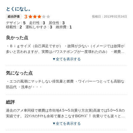
とくになし。
3
総合評価
投稿日：
2013
年
02
月
24
日
5
3
3
デザイン :
走行性 :
居住性 :
2
3
1
積載性 :
運転しやすさ :
維持費 :
良かった点
・Ｂｉｇサイズ（自己満足ですが） ・故障が少ない（イメージでは故障が
多いと言われますが、実際はパワステポンプが一度壊れたのみ） ・燃費ラ
ンクルの１００や２００に乗っている人と同等以上 ・内装の革シート（手
▼全てを表示する
入れが簡単でヘタレませ。）
気になった点
・エコの風潮にマッチしない排気量と燃費 ・ワイパー一つとっても高額な
部品代 ・洗車が・・・
総評
過去のアメ車同様で燃費は市街地4.5〜5.0(乗り方次第)高速では5.0〜5.8の
実績です。 22ｲﾝﾁのﾀｲﾔも余裕で履きこなすBIGｻｲｽﾞ！ 街乗りでも楽々とは
言えませんが２ｔﾛﾝｸﾞのﾄﾗｯｸと思えば普通に走れます(慣れは必要ですが)
▼全てを表示する