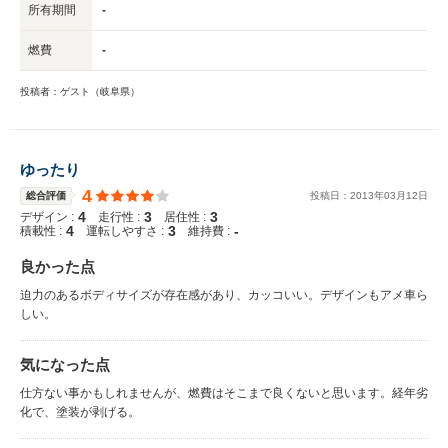
所有期間
-
燃費
-
投稿者：ゲスト（岐阜県）
ゆったり
4
総合評価
投稿日：
2013
年
03
月
12
日
4
3
3
デザイン :
走行性 :
居住性 :
4
3
-
積載性 :
運転しやすさ :
維持費 :
良かった点
迫力のあるボディサイズが存在感があり、カッコいい。デザインもアメ車ら
しい。
気になった点
仕方ない事かもしれませんが、燃費はそこまで良くないと思います。経年劣
化で、塗装が剥げる。