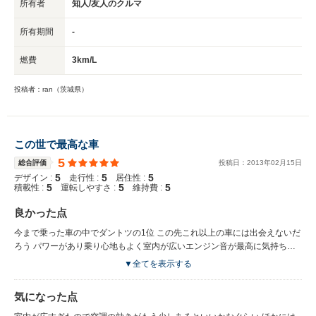
所有者
知人/友人のクルマ
所有期間
-
燃費
3km/L
投稿者：ran（茨城県）
この世で最高な車
5
総合評価
投稿日：
2013
年
02
月
15
日
5
5
5
デザイン :
走行性 :
居住性 :
5
5
5
積載性 :
運転しやすさ :
維持費 :
良かった点
今まで乗った車の中でダントツの1位 この先これ以上の車には出会えないだ
ろう パワーがあり乗り心地もよく室内が広いエンジン音が最高に気持ちよ
かった 家族4人がゆったり乗れて、寝泊りもできて、いろんな所に行った
▼全てを表示する
V8で無理することなく走れるし、とにかく頑丈な作りで安心ができた 子供
２人乗せて走るには最高な車だった
気になった点