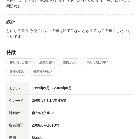
室内が広すぎたので空調の効きがもう少しあるといいかなぐらい ほかには
問題なし
総評
とにかく最高 今後これ以上の車は出てこないと思う 次もこの車にしたいぐ
らいです
特徴
押し出しが強い
悪路に強い
室内が広い
乗り心地が良い
荷室が広い
信頼性が高い
モデル
1999年9月～2006年8月
グレード
2500 LT 8.1 V8 4WD
所有者
自分のクルマ
所有期間
2000/6～2010/4
燃費
8km/L