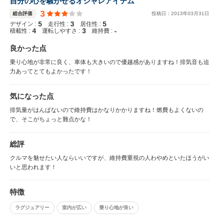
自分の心を騒がせるオシャレアイテム
3
総合評価
投稿日：
2013
年
03
月
31
日
5
3
5
デザイン :
走行性 :
居住性 :
4
3
-
積載性 :
運転しやすさ :
維持費 :
良かった点
乗り心地が非常に良く、車体も大きいので優越感がありますね！排気音も迫
力あってとてもよかったです！
気になった点
排気量がはんぱないので維持費はかなりかかりますね！燃費もよくないの
で、そこがちょっと難点かな！
総評
クルマを魅せたい人ならいいですが、維持費重視の人わやめといたほうがい
いと思われます！
特徴
ラグジュアリー
室内が広い
乗り心地が良い