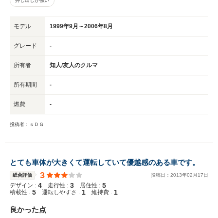
押し出しが強い
モデル
1999年9月～2006年8月
グレード
-
所有者
知人/友人のクルマ
所有期間
-
燃費
-
投稿者：ｓＤＧ
とても車体が大きくて運転していて優越感のある車です。
3
総合評価
投稿日：
2013
年
02
月
17
日
4
3
5
デザイン :
走行性 :
居住性 :
5
1
1
積載性 :
運転しやすさ :
維持費 :
良かった点