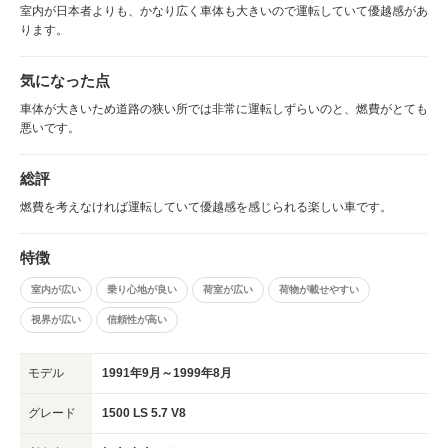
室内が日本者よりも、かなり広く車体も大きいので運転していて優越感があ
ります。
気になった点
車体が大きいため道路の狭い所では非常に運転しずらいのと、燃費がとても
悪いです。
総評
燃費を考えなければ運転していて優越感を感じられる楽しい車です。
特徴
室内が広い
乗り心地が良い
荷室が広い
荷物が載せやすい
視界が広い
信頼性が高い
モデル
1991年9月～1999年8月
グレード
1500 LS 5.7 V8