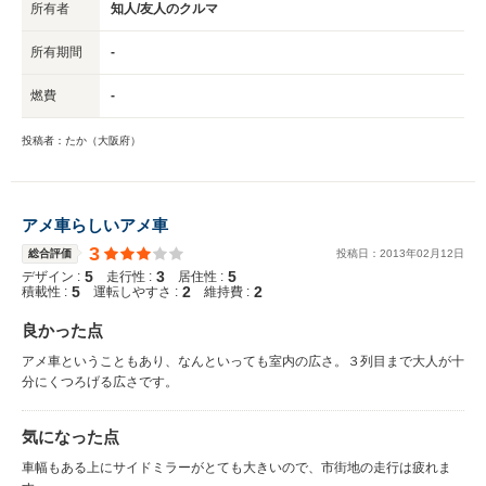
所有者
知人/友人のクルマ
所有期間
-
燃費
-
投稿者：たか（大阪府）
アメ車らしいアメ車
3
総合評価
投稿日：
2013
年
02
月
12
日
5
3
5
デザイン :
走行性 :
居住性 :
5
2
2
積載性 :
運転しやすさ :
維持費 :
良かった点
アメ車ということもあり、なんといっても室内の広さ。３列目まで大人が十
分にくつろげる広さです。
気になった点
車幅もある上にサイドミラーがとても大きいので、市街地の走行は疲れま