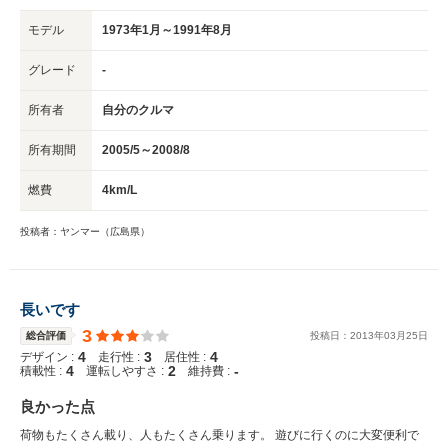
モデル
1973年1月～1991年8月
グレード
-
所有者
自分のクルマ
所有期間
2005/5～2008/8
燃費
4km/L
投稿者：ヤンマー（広島県）
長いです
3
総合評価
投稿日：
2013
年
03
月
25
日
4
3
4
デザイン :
走行性 :
居住性 :
4
2
-
積載性 :
運転しやすさ :
維持費 :
良かった点
荷物もたくさん載り、人もたくさん乗ります。 遊びに行くのに大変便利で