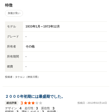
特徴
加速が良い
モデル
1933年1月～1972年12月
グレード
-
所有者
その他
所有期間
-
燃費
-
投稿者：タケルン（神奈川県）
２０００年初期には最盛期でした。
3
総合評価
投稿日：
2013
年
02
月
14
日
4
3
3
デザイン :
走行性 :
居住性 :
3
2
-
積載性 :
運転しやすさ :
維持費 :