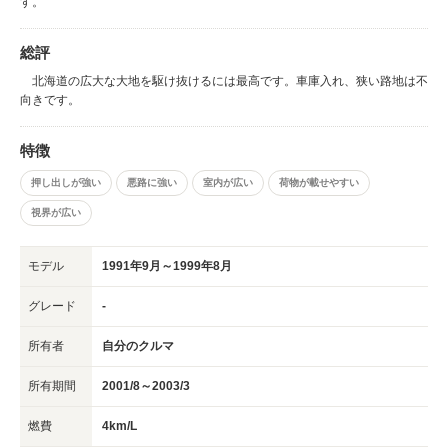
す。
総評
北海道の広大な大地を駆け抜けるには最高です。車庫入れ、狭い路地は不
向きです。
特徴
押し出しが強い
悪路に強い
室内が広い
荷物が載せやすい
視界が広い
モデル
1991年9月～1999年8月
グレード
-
所有者
自分のクルマ
所有期間
2001/8～2003/3
燃費
4km/L