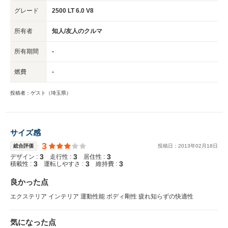
グレード
2500 LT 6.0 V8
所有者
知人/友人のクルマ
所有期間
-
燃費
-
投稿者：ゲスト（埼玉県）
サイズ感
3
総合評価
投稿日：
2013
年
02
月
18
日
3
3
3
デザイン :
走行性 :
居住性 :
3
3
3
積載性 :
運転しやすさ :
維持費 :
良かった点
エクステリア インテリア 運動性能 ボディ剛性 疲れ知らずの快適性
気になった点