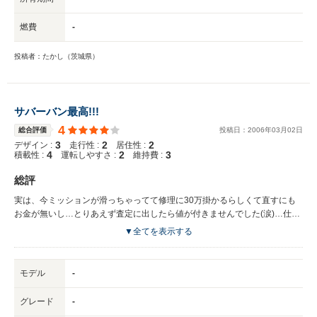
燃費
-
投稿者：たかし（茨城県）
サバーバン最高!!!
4
総合評価
投稿日：
2006
年
03
月
02
日
3
2
2
デザイン :
走行性 :
居住性 :
4
2
3
積載性 :
運転しやすさ :
維持費 :
総評
実は、今ミッションが滑っちゃってて修理に30万掛かるらしくて直すにも
お金が無いし…とりあえず査定に出したら値が付きませんでした(涙)…仕方
なく解体屋さんに出そうと思います。…最後の記念写真をこちらに載せても
▼全てを表示する
らえれば、幸いです。
モデル
-
グレード
-