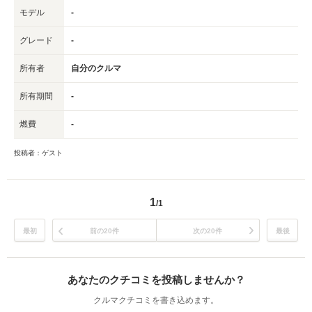
モデル
-
グレード
-
所有者
自分のクルマ
所有期間
-
燃費
-
投稿者：ゲスト
1
/1
最初
前の20件
次の20件
最後
あなたのクチコミを投稿しませんか？
クルマクチコミを書き込めます。