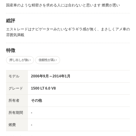
国産車のような精密さを求める人には合わないと思います 燃費が悪い
総評
エスｋレードはナビゲーターみたいなギラギラ感が無く、まさしくアメ車の
雰囲気満載
特徴
押し出しが強い
信頼性が高い
モデル
2006年9月～2014年1月
グレード
1500 LT 6.0 V8
所有者
その他
所有期間
-
燃費
-