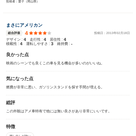
投稿者：愛子（岡山県）
まさにアメリカン
4
総合評価
投稿日：
2013
年
02
月
18
日
4
4
4
デザイン :
走行性 :
居住性 :
4
3
-
積載性 :
運転しやすさ :
維持費 :
良かった点
映画のシーンでも良くこの車を見る機会が多いのがいいね。
気になった点
燃費が非常に悪い、ガソリンスタンドを探す手間が増える。
総評
この外観はアメ車特有で他には無い良さがあり非常にいいです。
特徴