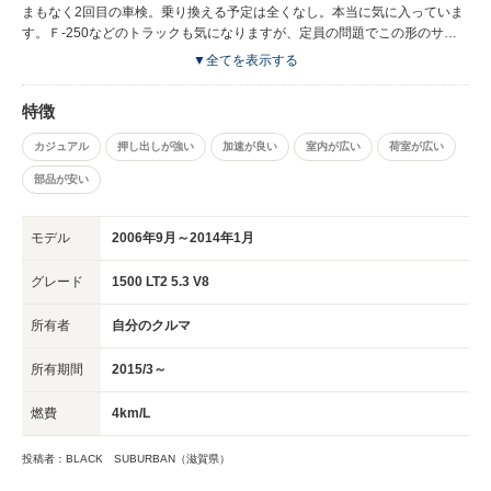
まもなく2回目の車検。乗り換える予定は全くなし。本当に気に入っていま
す。Ｆ-250などのトラックも気になりますが、定員の問題でこの形のサバ
ーバンがとても気に入ってます。
▼全てを表示する
特徴
カジュアル
押し出しが強い
加速が良い
室内が広い
荷室が広い
部品が安い
モデル
2006年9月～2014年1月
グレード
1500 LT2 5.3 V8
所有者
自分のクルマ
所有期間
2015/3～
燃費
4km/L
投稿者：BLACK SUBURBAN（滋賀県）