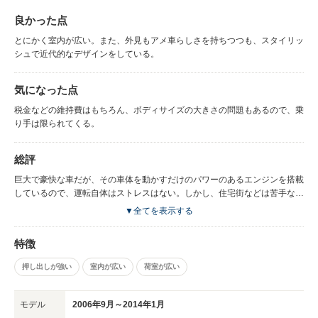
良かった点
とにかく室内が広い。また、外見もアメ車らしさを持ちつつも、スタイリッ
シュで近代的なデザインをしている。
気になった点
税金などの維持費はもちろん、ボディサイズの大きさの問題もあるので、乗
り手は限られてくる。
総評
巨大で豪快な車だが、その車体を動かすだけのパワーのあるエンジンを搭載
しているので、運転自体はストレスはない。しかし、住宅街などは苦手なの
で、運転には慣れが必要。
▼全てを表示する
特徴
押し出しが強い
室内が広い
荷室が広い
モデル
2006年9月～2014年1月