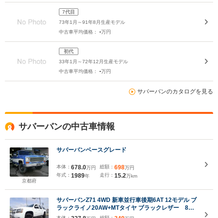
7代目
73年1月～91年8月生産モデル
-
中古車平均価格：
万円
初代
33年1月～72年12月生産モデル
-
中古車平均価格：
万円
サバーバンのカタログを見る
サバーバンの中古車情報
サバーバンベースグレード
本体：
678.0
総額：
698
万円
万円
年式：
1989
走行：
15.2
年
万km
京都府
サバーバンZ71 4WD 新車並行車後期6AT 12モデル ブ
ラックライノ20AW+MTタイヤ ブラックレザー 8人
乗 ドライブレコーダー Z71パッケージ USB
本体：
総額：