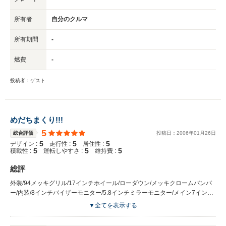
所有者
自分のクルマ
所有期間
-
燃費
-
投稿者：ゲスト
めだちまくり!!!
5
総合評価
投稿日：
2006
年
01
月
26
日
5
5
5
デザイン :
走行性 :
居住性 :
5
5
5
積載性 :
運転しやすさ :
維持費 :
総評
外装/94メッキグリル/17インチホイール/ローダウン/メッキクロームバンパ
ー/内装/8インチバイザーモニター/5.8インチミラーモニター/メイン7インチ
モニター/ダッシュボードオリジナル8インチワイドモニター埋め込み/スピ
▼全てを表示する
ーカー6発フルアルパイン/オーデオJVC/アンプ1200Wベースパニック/ウー
ハー300×4発