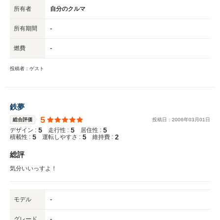
所有者
自分のクルマ
所有期間
-
燃費
-
投稿者：ゲスト
鉄夢
5
総合評価
投稿日：
2006
年
03
月
01
日
5
5
5
デザイン :
走行性 :
居住性 :
5
5
2
積載性 :
運転しやすさ :
維持費 :
総評
気分いいっすよ！
モデル
-
グレード
-