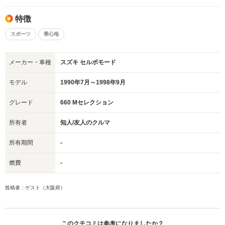
特徴
スポーツ
乗心地
メーカー・車種
スズキ セルボモード
モデル
1990年7月～1998年9月
グレード
660 Mセレクション
所有者
知人/友人のクルマ
所有期間
-
燃費
-
投稿者：ゲスト（大阪府）
このクチコミは参考になりましたか？