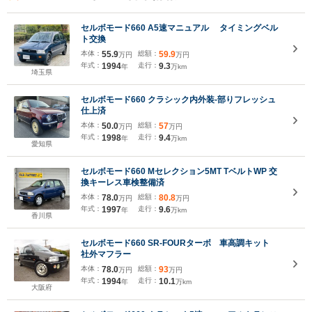
セルボモード660 A5速マニュアル タイミングベル
ト交換
本体：
55.9
総額：
59.9
万円
万円
年式：
1994
走行：
9.3
年
万km
埼玉県
セルボモード660 クラシック内外装-部りフレッシュ
仕上済
本体：
50.0
総額：
57
万円
万円
年式：
1998
走行：
9.4
年
万km
愛知県
セルボモード660 Mセレクション5MT TベルトWP 交
換キーレス車検整備済
本体：
78.0
総額：
80.8
万円
万円
年式：
1997
走行：
9.6
年
万km
香川県
セルボモード660 SR-FOURターボ 車高調キット
社外マフラー
本体：
78.0
総額：
93
万円
万円
年式：
1994
走行：
10.1
年
万km
大阪府