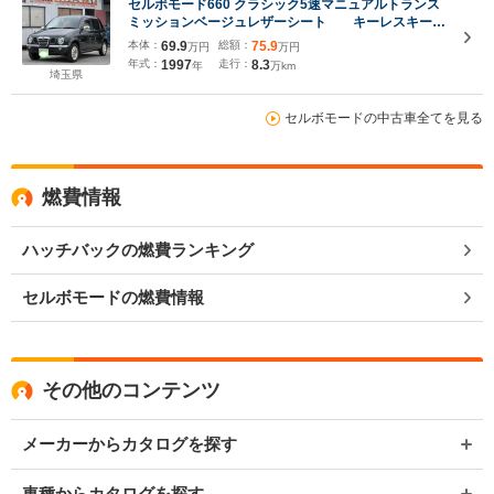
セルボモード660 クラシック5速マニュアルトランス
ミッションベージュレザーシート キーレスキー
スペアキー
本体：
69.9
総額：
75.9
万円
万円
年式：
1997
走行：
8.3
年
万km
埼玉県
セルボモードの中古車全てを見る
燃費情報
ハッチバックの燃費ランキング
セルボモードの燃費情報
その他のコンテンツ
メーカーからカタログを探す
車種からカタログを探す