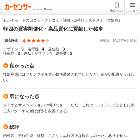
比較リスト
メニュー
セルボモードの口コミ・クチコミ・評価・評判 | ゲストさん（大阪府）
軽四の質実剛健化・高品質化に貢献した銘車
4
総合評価
投稿日：
2013
年
04
月
01
日
3
4
3
デザイン :
走行性 :
居住性 :
3
4
3
積載性 :
運転しやすさ :
維持費 :
良かった点
後部座席にはドリンクホルダが標準装備されていたなど、細かい配慮がうれし
い。
気になった点
タイヤとサスペンションの頼りなさ…。ただ、これはインチアップとともに少
し太いタイヤを履けば少し改善できる。
総評
内外装、走行性能、価格。こんなに品行方正な軽四はめったにありません。