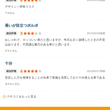
4
総合評価
2013/03/12投稿
デザイン＞所有リスク
Ｙｍさん
長いが目立つボルボ
3
総合評価
2013/02/24投稿
おしゃれで、カッコいい車だと思いますが、年式も古く故障したときの不安
はあります。不思議な魅力がある車だと思います。
ゲストさん
十分
4
総合評価
2013/02/17投稿
安定した力を発揮することが出来て装備も充実しており十分使える車である
タケルンさん
クチコミをもっと見る