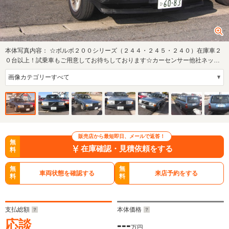
本体写真内容：
☆ボルボ２００シリーズ（２４４・２４５・２４０）在庫車２
０台以上！試乗車もご用意してお待ちしております☆カーセンサー他社ネット
にて多数掲…
販売店から最短即日、メールで返答！
無
在庫確認・見積依頼をする
料
無
無
車両状態を確認する
来店予約をする
料
料
支払総額
本体価格
応談
---
万円