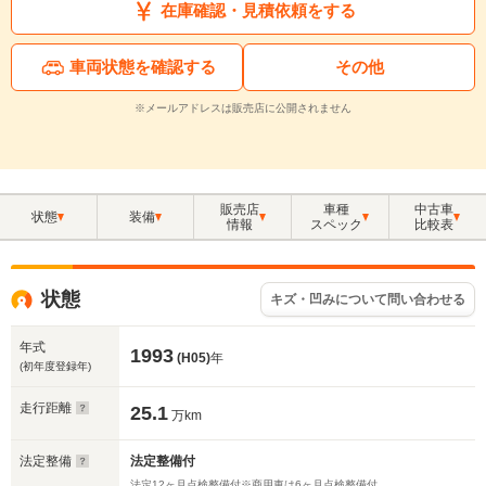
在庫確認・見積依頼をする
車両状態を確認する
その他
※メールアドレスは販売店に公開されません
販売店
車種
中古車
状態
装備
情報
スペック
比較表
状態
キズ・凹みについて問い合わせる
年式
1993
(H05)
年
(初年度登録年)
走行距離
25.1
万km
法定整備
法定整備付
法定12ヶ月点検整備付※商用車は6ヶ月点検整備付