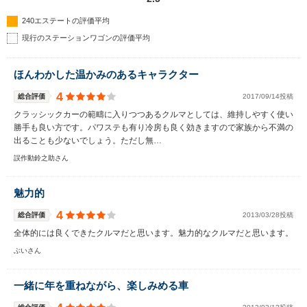
240エステートの評価平均
現行のステーションワゴンの評価平均
ほんわかした温かみのあるキャラクター
4
総合評価
2017/09/14投稿
クラッシックカーの範疇に入りつつあるクルマとしては、維持しやすく使い
勝手も良い方です。パワステも有り冷房も良く効きますので家族から不満の
出ることも少ないでしょう。ただし無…
誤作動鈴之助さん
魅力的
4
総合評価
2013/03/28投稿
全体的には良くできたクルマだと思います。魅力的なクルマだと思います。
ぶいさん
一緒に年を重ねながら、楽しみめる車