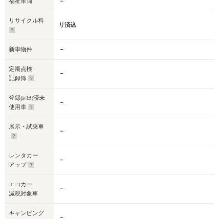
福祉車両
－
リサイクル料
リ済込
新車物件
－
定期点検
－
記録簿
登録
済未
(届出)
－
使用車
展示・試乗車
－
レンタカー
－
アップ
エコカー
－
減税対象車
キャンピング
－