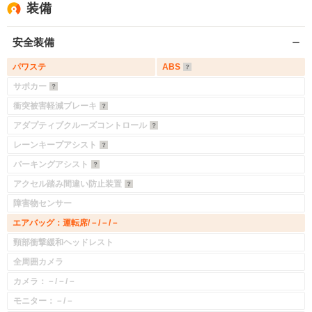
装備
安全装備
パワステ
ABS
サポカー
衝突被害軽減ブレーキ
アダプティブクルーズコントロール
レーンキープアシスト
パーキングアシスト
アクセル踏み間違い防止装置
障害物センサー
エアバッグ：運転席/－/－/－
頸部衝撃緩和ヘッドレスト
全周囲カメラ
カメラ：－/－/－
モニター：－/－