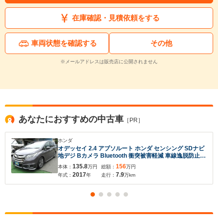
在庫確認・見積依頼をする
車両状態を確認する
その他
※メールアドレスは販売店に公開されません
あなたにおすすめの中古車
［PR］
ホンダ
オデッセイ 2.4 アブソルート ホンダ センシング SDナビ
地デジ Bカメラ Bluetooth 衝突被害軽減 車線逸脱防止
アダクティブクルコン ハーフレザーシート 7人乗りオッ
135.8
156
本体：
万円
総額：
万円
トマン Pシート Dレコ LEDライト 17AW 両側自動ドア
2017
7.9
年式：
年
走行：
万km
全国対応2年保証