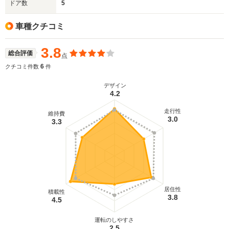
ドア数
5
車種クチコミ
3.8
総合評価
点
6
クチコミ件数
件
デザイン
4.2
走行性
維持費
3.0
3.3
居住性
積載性
3.8
4.5
運転のしやすさ
2.5