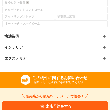
横滑り防止装置
ヒルディセントコントロール
アイドリングストップ
盗難防止装置
オートマチックハイビーム
快適装備
インテリア
エクステリア
入力途中の情報を保存しますか？
この物件に関するお問い合わせ
無料
※次回問い合わせをする際に自動入力されます
お問い合わせの内容を選択してください
※保存された情報は
90
日で破棄されます
販売店から最短即日、メールで返答！
いいえ
はい
来店予約をする