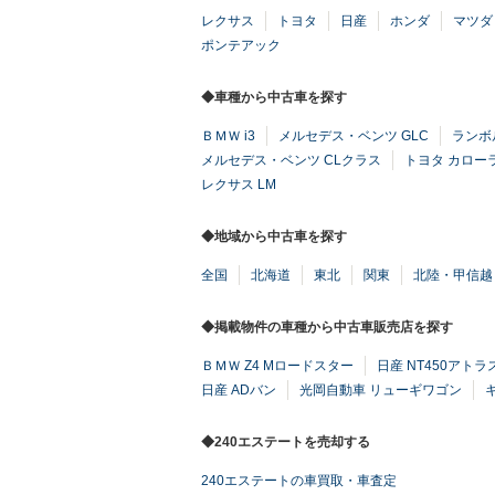
レクサス
トヨタ
日産
ホンダ
マツダ
ポンテアック
◆車種から中古車を探す
ＢＭＷ i3
メルセデス・ベンツ GLC
ランボ
メルセデス・ベンツ CLクラス
トヨタ カロー
レクサス LM
◆地域から中古車を探す
全国
北海道
東北
関東
北陸・甲信越
◆掲載物件の車種から中古車販売店を探す
ＢＭＷ Z4 Mロードスター
日産 NT450アトラ
日産 ADバン
光岡自動車 リューギワゴン
◆240エステートを売却する
240エステートの車買取・車査定