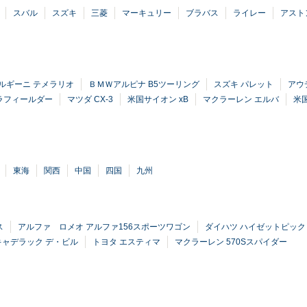
スバル
スズキ
三菱
マーキュリー
ブラバス
ライレー
アスト
ルギーニ テメラリオ
ＢＭＷアルピナ B5ツーリング
スズキ パレット
アウデ
ラフィールダー
マツダ CX-3
米国サイオン xB
マクラーレン エルバ
米国
東海
関西
中国
四国
九州
ス
アルファ ロメオ アルファ156スポーツワゴン
ダイハツ ハイゼットピック
キャデラック デ・ビル
トヨタ エスティマ
マクラーレン 570Sスパイダー