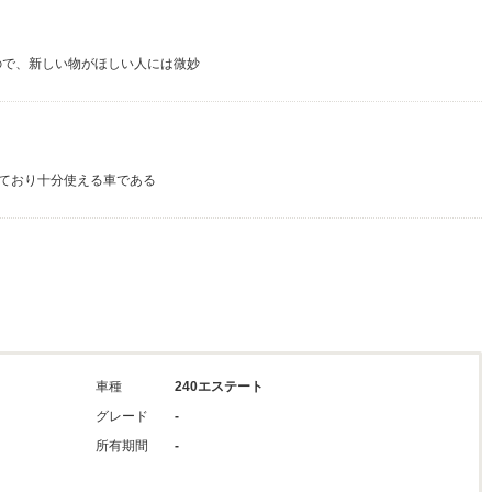
ので、新しい物がほしい人には微妙
ており十分使える車である
車種
240エステート
グレード
-
所有期間
-