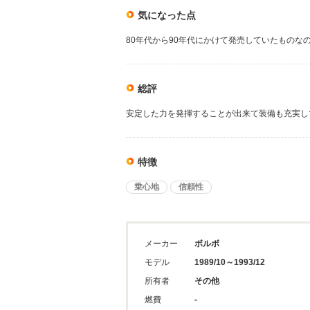
気になった点
80年代から90年代にかけて発売していたものな
総評
安定した力を発揮することが出来て装備も充実し
特徴
乗心地
信頼性
メーカー
ボルボ
モデル
1989/10～1993/12
所有者
その他
燃費
-