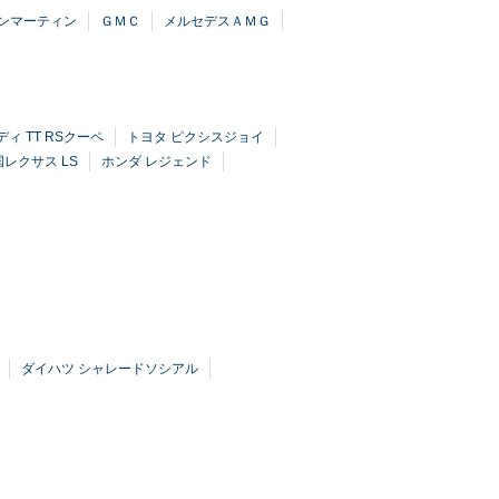
ンマーティン
ＧＭＣ
メルセデスＡＭＧ
ィ TT RSクーペ
トヨタ ピクシスジョイ
レクサス LS
ホンダ レジェンド
ダイハツ シャレードソシアル