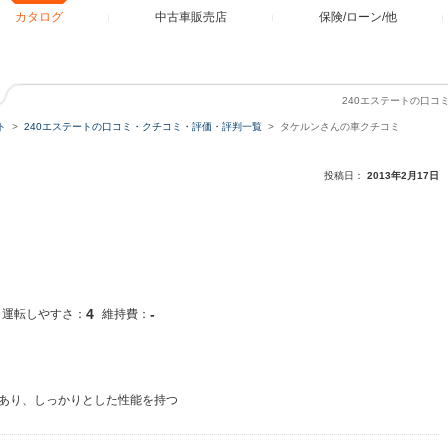
カタログ
中古車販売店
保険/ローン/他
240エステートの口コ
ト
240エステートの口コミ・クチコミ・評価・評判一覧
タケルンさんの車クチコミ
投稿日：
2013年2月17日
4
-
運転しやすさ：
維持費：
あり、しっかりとした性能を持つ