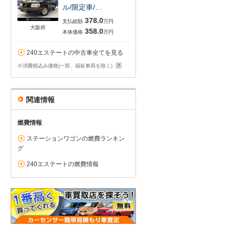
ル/限定車/…
378.0
支払総額
万円
大阪府
358.0
本体価格
万円
240エステートの中古車全てを見る
※消費税込み価格(一部、福祉車両を除く)
関連情報
燃費情報
ステーションワゴンの燃費ランキン
グ
240エステートの燃費情報