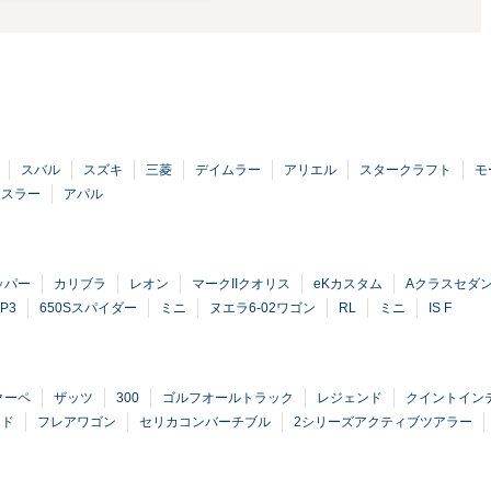
スバル
スズキ
三菱
デイムラー
アリエル
スタークラフト
モ
イスラー
アパル
ッパー
カリブラ
レオン
マークIIクオリス
eKカスタム
Aクラスセダ
P3
650Sスパイダー
ミニ
ヌエラ6-02ワゴン
RL
ミニ
IS F
クーペ
ザッツ
300
ゴルフオールトラック
レジェンド
クイントイン
ッド
フレアワゴン
セリカコンバーチブル
2シリーズアクティブツアラー