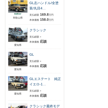
GL左ハンドル/全塗
装/丸目4…
169.8
支払総額
万円
和歌山県
158.0
本体価格
万円
クラシック
-
支払総額
応談
本体価格
愛知県
GL
-
支払総額
応談
本体価格
愛知県
GLエステート 純正
イエロ-1…
-
支払総額
愛知県
応談
本体価格
クラシック最終モデ