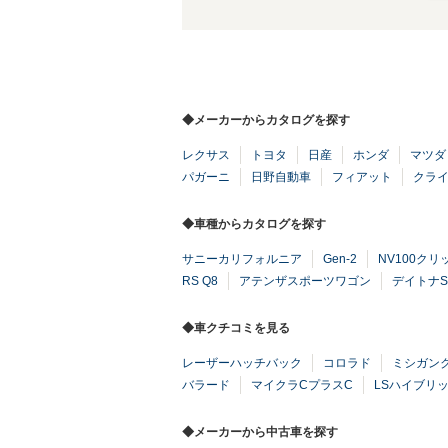
◆メーカーからカタログを探す
レクサス
トヨタ
日産
ホンダ
マツダ
パガーニ
日野自動車
フィアット
クラ
◆車種からカタログを探す
サニーカリフォルニア
Gen-2
NV100クリ
RS Q8
アテンザスポーツワゴン
デイトナS
◆車クチコミを見る
レーザーハッチバック
コロラド
ミシガン
バラード
マイクラCプラスC
LSハイブリ
◆メーカーから中古車を探す