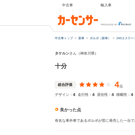
中古車
輸入車
中古車トップ
新車
ボルボ（新車）
240エステー
タケルン
さん（神奈川県）
十分
4
総合評価
点
4
4
4
4
デザイン：
走行性：
居住性：
積載性：
良かった点
有名な車外車であるボルボが世に発売した一台で