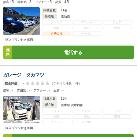
5
5
5
4.5
接客：
雰囲気：
アフター：
品質：
14
掲載台数
台
所在地
高知県
スタッフ
アフター
フェア
買取
保証
整備
クチコミ
クーポン
購入プラン付き車両
無
電話する
料
ガレージ タカマツ
-
（クチコミ件数：
-
件）
総合評価
-
-
-
-
接客：
雰囲気：
アフター：
品質：
10
掲載台数
台
所在地
兵庫県 兵庫西部
スタッフ
アフター
フェア
買取
保証
整備
クチコミ
クーポン
購入プラン付き車両