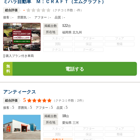
ミハラ自動車 Ｍ：ＣＲＡＦＴ（エムクラフト）
-
（クチコミ件数：
-
件）
総合評価
-
-
-
-
接客：
雰囲気：
アフター：
品質：
122
掲載台数
台
所在地
福岡県 北九州
スタッフ
アフター
フェア
買取
保証
整備
クチコミ
クーポン
購入プラン付き車両
無
電話する
料
アンティークス
5
（クチコミ件数：
2
件）
総合評価
5
5
5
5
接客：
雰囲気：
アフター：
品質：
18
掲載台数
台
所在地
愛知県 三河
スタッフ
アフター
フェア
買取
保証
整備
クチコミ
クーポン