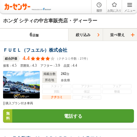
履歴
お気に入り
メニュー
ホンダ シティの中古車販売店・ディーラー
6
絞り込み
並べ替え
店舗
ＦＵＥＬ（フュエル）株式会社
4.4
（クチコミ件数：
27
件）
総合評価
4.5
4.3
3.9
4.4
接客：
雰囲気：
アフター：
品質：
242
掲載台数
台
所在地
奈良県
スタッフ
アフター
フェア
買取
保証
整備
クチコミ
クーポン
購入プラン付き車両
無
電話する
料