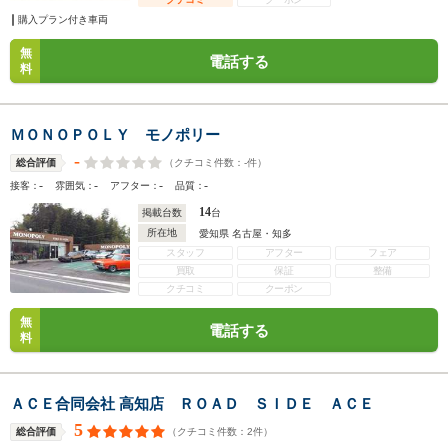
購入プラン付き車両
無
電話する
料
ＭＯＮＯＰＯＬＹ モノポリー
-
（クチコミ件数：
-
件）
総合評価
-
-
-
-
接客：
雰囲気：
アフター：
品質：
14
掲載台数
台
所在地
愛知県 名古屋・知多
スタッフ
アフター
フェア
買取
保証
整備
クチコミ
クーポン
無
電話する
料
ＡＣＥ合同会社 高知店 ＲＯＡＤ ＳＩＤＥ ＡＣＥ
5
（クチコミ件数：
2
件）
総合評価