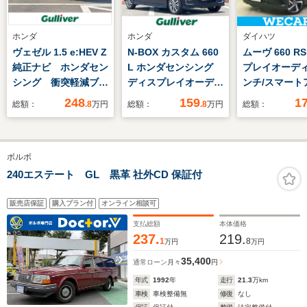
ホンダ
ホンダ
ダイハツ
ヴェゼル 1.5 e:HEV Z
N-BOX カスタム 660
ムーヴ 660 R
純正ナビ ホンダセン
L ホンダセンシング
プレイオーディ
シング 衝突軽減ブレ
ディスプレイオーディ
ンチ/スマート
ーキ レーンキープア
オ
ト(トヨタ・ダイ
248
159
1
総額：
.8
万円
総額：
.8
万円
総額：
シスト レーダークル
両側電動スラ
ーズ パワーバックド
ア/車線逸脱防
ア ステアリングヒー
システム/ヘッ
ボルボ
ター シートヒータ
プ LED/USB
ー ワイヤレス充電
ク/Bluetoot
240エステート GL 黒革 社外CD 保証付
ETC2.0 ハーフレザ
ーシート
販売店保証
購入プラン付
オンライン相談可
支払総額
本体価格
237.
219.
1
8
万円
万円
35,400
通常ローン
月々
円
年式
1992
年
走行
21.3
万km
車検
車検整備無
修復
なし