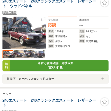
240エステート 240クラシックエステート レザーシー
ト ウッドパネル
販売店保証
支払総額
本体価格
応談
---
年式
1992
年
走行
24.3
万km
車検
車検整備付
修復
なし
保証
保証付
整備
法定整備付
住所
愛知県日進市
今すぐ在庫確認・見積依頼
無
電話する
料
販売店：
カーハウス☆レッドスター
ボルボ
240エステート 240クラシックエステート レザーシー
ト