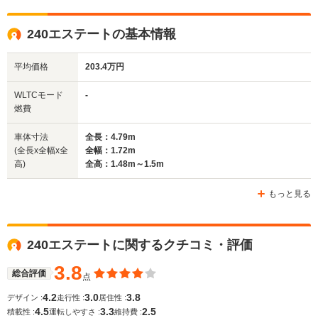
全高
全高
全高
1.45m
1.47m～1.5m
1.44m
240エステートの基本情報
平均価格
203.4万円
全幅
全幅
全
サイズ
1.72m
1.76m
1.
全長
全長
WLTCモード
-
(全長x全幅x全高)
4.79m
4.85m
4.
燃費
車体寸法
全長：4.79m
(全長x全幅x全
全幅：1.72m
ホイールベース
ホイールベース
ホイー
高)
全高：1.48m～1.5m
-m
-m
もっと見る
WLTCモード
240エステートに関するクチコミ・評価
-
-
-
燃費
3.8
総合評価
点
4.2
3.0
3.8
デザイン :
走行性 :
居住性 :
4.5
3.3
2.5
排気量
2316cc
2316cc
2318～24
積載性 :
運転しやすさ :
維持費 :