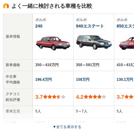
よく一緒に検討される車種を比較
ボルボ
ボルボ
ボルボ
240
940エステート
850エ
基本情報
新車価格
350～410万円
350～591万円
410～61
中古車
196.4万円
158万円
130.1万円
平均価格
クチコミ
3.7
4.2
3.7
総合評価
乗車定員
5人
5～7人
5人
ドア数
4ドア
5ドア
5ドア
▼
全てを表示する