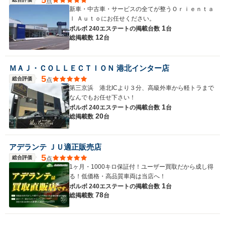
点
新車・中古車・サービスの全てが整うＯｒｉｅｎｔａ
ｌ Ａｕｔｏにお任せください。
1
ボルボ 240エステートの
掲載台数
台
12
総掲載数
台
ＭＡＪ・ＣＯＬＬＥＣＴＩＯＮ 港北インター店
5
総合評価
点
第三京浜 港北ICより３分、高級外車から軽トラまで
なんでもお任せ下さい！
1
ボルボ 240エステートの
掲載台数
台
20
総掲載数
台
アデランテ ＪＵ適正販売店
5
総合評価
点
1ヶ月・1000キロ保証付！ユーザー買取だから成し得
る！低価格・高品質車両は当店へ！
1
ボルボ 240エステートの
掲載台数
台
78
総掲載数
台