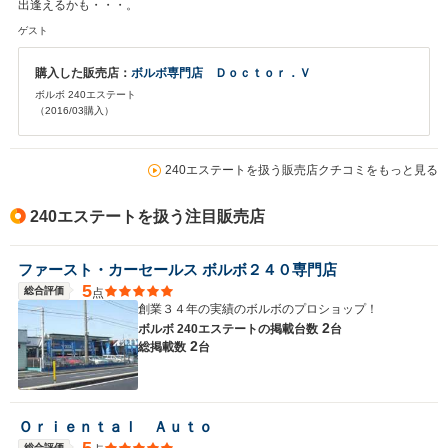
出逢えるかも・・・。
ゲスト
購入した販売店：
ボルボ専門店 Ｄｏｃｔｏｒ．Ｖ
ボルボ 240エステート
（2016/03購入）
240エステートを扱う販売店クチコミをもっと見る
240エステートを扱う注目販売店
ファースト・カーセールス ボルボ２４０専門店
5
総合評価
点
創業３４年の実績のボルボのプロショップ！
2
ボルボ 240エステートの
掲載台数
台
2
総掲載数
台
Ｏｒｉｅｎｔａｌ Ａｕｔｏ
5
総合評価