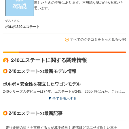
障したときの不安はあります。不思議な魅力がある車だと
思います。
ゲストさん
ボルボ 240エステート
すべてのクチコミをもっと見る(6件)
240エステートに関する関連情報
240エステートの最新モデル情報
ボルボ＝安全性を確立したワゴンモデル
240シリーズのデビューは74年。エステートが245、265と呼ばれた。これはボルボが83年までシリーズ名＋エンジン気筒数＋ドア数、という法則に従って車名をつけていたからだ。つまり、245は200シリーズの4気筒エンジン、ドア数5枚＝ワゴン、という具合。240シリーズが画期的であったのは、ボルボ＝安全車というイメージを決定づけたことにある。そのことはアメリカ交通安全協会が240シリーズを購入し、車両安全基準を定めるためのモデルカーにまでした。80年代以降は直4 2.3Lをメインユニットとし、GLとGLEの2グレードのみ展開された。(1989.10)
全てを表示する
240エステートの最新記事
走行距離の短さを重視する人が減少傾向！ 若者ほど気にせず欲しい車を