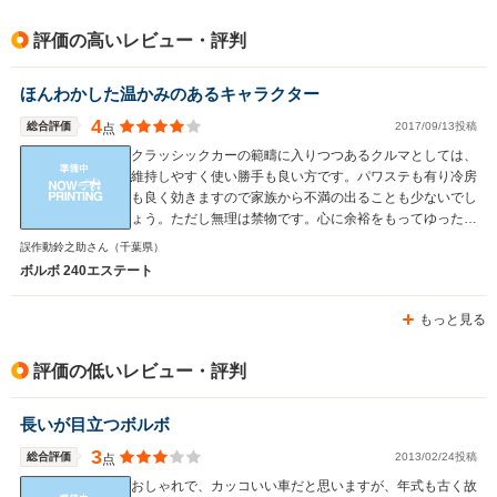
駆動方式
FR
FR
FF
評価の高いレビュー・評判
ほんわかした温かみのあるキャラクター
4
総合評価
2017/09/13投稿
点
クラッシックカーの範疇に入りつつあるクルマとしては、
維持しやすく使い勝手も良い方です。パワステも有り冷房
も良く効きますので家族から不満の出ることも少ないでし
ょう。ただし無理は禁物です。心に余裕をもってゆったり
走る方が240と云うクルマ自体の良さが良く分かります。
誤作動鈴之助さん
（千葉県）
ってあまり飛ばす気分にならないクルマですが。
ボルボ 240エステート
もっと見る
評価の低いレビュー・評判
長いが目立つボルボ
3
総合評価
2013/02/24投稿
点
おしゃれで、カッコいい車だと思いますが、年式も古く故