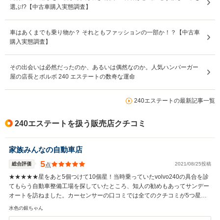
選ぶ!?【中古車購入実態調査】
車はあくまでも乗り物か？ それともファッションの一部か！？【中古車
購入実態調査】
その出会いは必然だったのか、あるいは偶然なのか。人気ハンバーガー
屋の店長とボルボ 240 エステートの数奇な運命
240エステートの最新記事一覧
240エステートを扱う販売店クチコミ
家族みんなの自動車店
5
総合評価
2021/08/25投稿
点
★★★★★星をあと5個つけて10個星！当時乗っていたvolvo240の具合を診
てもらう自動車整備工場を探していたところ、知人の勧めもあってサンデー
オートを訪ねました。カーセンサーの口コミでは全てのクチコミが5つ星だ
ったので、え？本当なのかなぁ？といぶかしい気になりましたがお店を訪ね
水色の銀ちゃん
てみて納得！ 妻と初めて訪れたその日に展示してあったvolvo240との買い