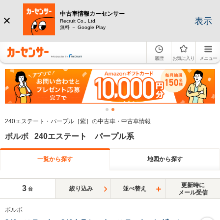
中古車情報カーセンサー
表示
Recruit Co., Ltd.
無料 － Google Play
履歴
お気に入り
メニュー
240エステート・パープル［紫］の中古車・中古車情報
ボルボ 240エステート パープル系
一覧から探す
地図から探す
更新時に
3
絞り込み
並べ替え
台
メール受信
ボルボ