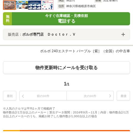
保証
保証付
整備
法定整備付
住所
神奈川県相模原市南区
今すぐ在庫確認・見積依頼
無
電話する
料
販売店：
ボルボ専門店 Ｄｏｃｔｏｒ．Ｖ
ボルボ 240エステート パープル［紫］（全国）の中古車
物件更新時にメールを受け取る
1
/1
最初
前の30件
次の30件
最後
※人気のクルマは平均1ヶ月で掲載終了
物件数合計1万台以上のメーカー｜算出データ期間：2024年9月～11月｜内容：物件数合計1万
台以上のメーカーのうち、掲載が終了した物件数が1,000台以上の場合