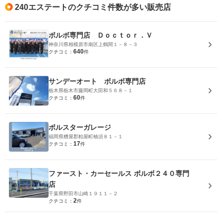
240エステートのクチコミ件数が多い販売店
ボルボ専門店 Ｄｏｃｔｏｒ．Ｖ
神奈川県相模原市南区上鶴間１－８－３
640
クチコミ：
件
サンデーオート ボルボ専門店
栃木県栃木市藤岡町大田和５６８－１
60
クチコミ：
件
ボルスターガレージ
福岡県糟屋郡粕屋町柚須８１－１
17
クチコミ：
件
ファースト・カーセールス ボルボ２４０専門
店
千葉県野田市山崎１９１１－２
2
クチコミ：
件