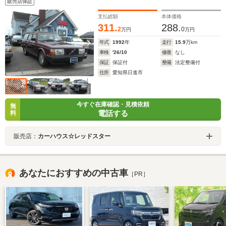
販売店保証
支払総額
本体価格
311.
288.
2
0
万円
万円
年式
1992
年
走行
15.9
万km
車検
'26/10
修復
なし
保証
保証付
整備
法定整備付
住所
愛知県日進市
今すぐ在庫確認・見積依頼
無
電話する
料
販売店：
カーハウス☆レッドスター
あなたにおすすめの中古車
［PR］