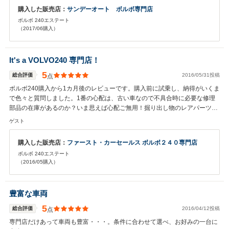
替えを決めました。２人で文句なく即決。こんな自動車店を探していまし
購入した販売店：
サンデーオート ボルボ専門店
た。以前ディーラーに修理で持ち込んだときには「やっかいな車が来た
ボルボ 240エステート
な・・」という応対で、しまいには間違った部品が取り付けられている始
（2017/06購入）
末。サンデーオートにたどりついた日の安堵感は今でも忘れられません。ク
ルマもお店のかたにも一目惚れです。豊富な知識と経験があるのに私たちと
同じ目線に立って丁寧に説明してくださいますし、こちらの素人クルマ話で
It's a VOLVO240 専門店！
もきちんと聞き受けてくださいます。ビンテージ自動車販売店にありがちな
客の無知をあしらうような横柄な態度は一切ありませんし無理なお薦めもあ
5
総合評価
2016/05/31投稿
点
りません。部品の修理交換などの際も、なぜこの部品の交換が必要なのか、
ボルボ240購入から1カ月後のレビューです。購入前に試乗し、納得がいくま
この先どのような症状が現れるのか分かりやすく丁寧に教えてくださいま
で色々と質問しました。1番の心配は、古い車なので不具合時に必要な修理
す。事前の修理費の見積も的確ですし、多額の出費になりそうな場合はしば
部品の在庫があるのか？いま思えば心配ご無用！掘り出し物のレアパーツま
らく前の定期点検であらかじめ教えてくださいます。部品交換の後にも取り
でありました。購入の決め手はアフターの安心感！ボルボ240専門店という
外した傷んだ部品を見せて説明をしてくださいます。なるほどと関心しま
ゲスト
長い年月の実績には、やはり理由があるんですね(^^) もしボルボ240の購入
す。何から何まで安心なんです。昨年末、少し時間のかかる修理を応接テー
を検討しているなら、お店の候補に入れる価値ありです！私は末永いお付き
ブルで待っているとお昼を少し過ぎてしまいました。すると「従業員の賄い
購入した販売店：
ファースト・カーセールス ボルボ２４０専門店
合いになりそうですm(_ _)m
なんですけどお少しいかがですか」とクラムチャウダー！その美味しいこ
ボルボ 240エステート
と。日本中の自動車販売店はサンデーオートを見習ってほしいと思っていま
（2016/05購入）
す。小学1年生になった娘も毎回訪れるのを楽しみにしていて、この間は入
学式に背負う新しいランドセルを見せに行っていました。なんだか家族づき
あいになってしまった自動車店です。
豊富な車両
5
総合評価
2016/04/12投稿
点
専門店だけあって車両も豊富・・・。条件に合わせて選べ、お好みの一台に