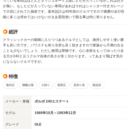
っている車両はほとんどダッシュボード上面にヒビが入っているがこれは仕方
が無い。もしヒビが入っていない車両があればそれはシャッター付きガレージ
で大切にされてた個体です。基本設計は40年前のクルマですので燃費や走行性
能に多くは求めてはいけないがまあ普段使いで困る事は特に有りません。
総評
クラッシックカーの範疇に入りつつあるクルマとしては、維持しやすく使い勝
手も良い方です。パワステも有り冷房も良く効きますので家族から不満の出る
ことも少ないでしょう。ただし無理は禁物です。心に余裕をもってゆったり走
る方が240と云うクルマ自体の良さが良く分かります。ってあまり飛ばす気分
にならないクルマですが。
特徴
室内広
積載が楽
小回り
視界広
見切り良
部品安
メーカー・車種
ボルボ 240エステート
モデル
1989年10月～1993年12月
グレード
GLE