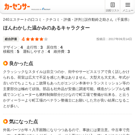
比較リスト
メニュー
240エステートの口コミ・クチコミ・評価・評判 | 誤作動鈴之助さん（千葉県）
ほんわかした温かみのあるキャラクター
4
総合評価
投稿日：
2017
年
09
月
14
日
4
3
4
デザイン :
走行性 :
居住性 :
5
4
3
積載性 :
運転しやすさ :
維持費 :
良かった点
クラッシックなスタイルは目立つのか、街中やサービスエリアで良く話しかけ
られる。荷室は広大で不足を感じた事はありません、大型犬も大丈夫。年式が
古いのでちょこちょこ故障もあったがエンジン本体やトランスミッション等の
主要部分は極めて頑強。部品も社外品が安価に調達可能。構造がシンプルな構
成でコンピューターも燃料制御部分だけなので町工場で整備が出来る、と云う
かディーラーより町工場のベテラン整備士にお願いした方が良い結果になるこ
とが多い。
気になった点
外装パーツが年々入手困難になりつつあるので、事故には要注意。中古車で売