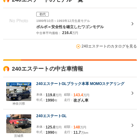
初代
1989年10月～1993年12月生産モデル
ボルボ＝安全性を確立したワゴンモデル
216.4
中古車平均価格：
万円
240エステートのカタログを見る
240エステートの中古車情報
240エステートGLブラック本革 MOMOステアリング
本体：
119.8
総額：
143.4
万円
万円
年式：
1990
走行：
改ざん車
年
神奈川県
240エステートGL
本体：
125.0
総額：
148
万円
万円
年式：
1990
走行：
11.7
年
万km
宮城県