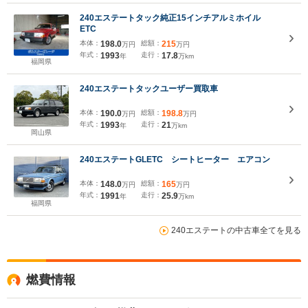
240エステートタック純正15インチアルミホイル
ETC
本体：
198.0
総額：
215
万円
万円
年式：
1993
走行：
17.8
年
万km
福岡県
240エステートタックユーザー買取車
本体：
190.0
総額：
198.8
万円
万円
年式：
1993
走行：
21
年
万km
岡山県
240エステートGLETC シートヒーター エアコン
本体：
148.0
総額：
165
万円
万円
年式：
1991
走行：
25.9
年
万km
福岡県
240エステートの中古車全てを見る
燃費情報