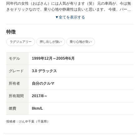
同年代の女性（おばさん）には人気が有ります（笑） 元の車両が、今は無
きセドリックなので、乗り心地や静粛性は良いと思います。 今後、パーツ
の入手が難しくなってくるかも知れませんが、乗っていて楽しい車です。
▼全てを表示する
ロールスロイスのパクリだと言われている車ですが、全くの別物です。 他
人と違う車が欲しい人にはお勧めします。
特徴
ラグジュアリー
押し出しが強い
乗り心地が良い
モデル
1999年12月～2005年6月
グレード
3.0 デラックス
所有者
自分のクルマ
所有期間
2017/8～
燃費
8km/L
投稿者：けん＠千葉（千葉県）