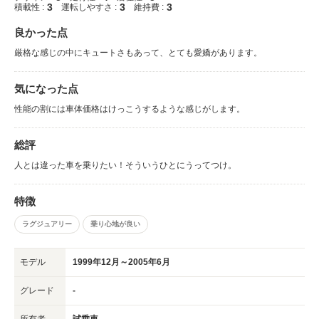
3
3
3
積載性 :
運転しやすさ :
維持費 :
良かった点
厳格な感じの中にキュートさもあって、とても愛嬌があります。
気になった点
性能の割には車体価格はけっこうするような感じがします。
総評
人とは違った車を乗りたい！そういうひとにうってつけ。
特徴
ラグジュアリー
乗り心地が良い
モデル
1999年12月～2005年6月
グレード
-
所有者
試乗車