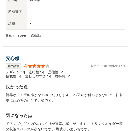
所有期間
-
燃費
-
投稿者：SOPHY（広島県）
安心感
4
総合評価
投稿日：
2013
年
02
月
17
日
4
4
4
デザイン :
走行性 :
居住性 :
4
4
4
積載性 :
運転しやすさ :
維持費 :
良かった点
視界が広く圧迫感がなくゆったりします。 小回りが利くほうなので、駐車
場に止めるのがとても楽です。
気になった点
ドアノブなどの内装のつくりが質素な感じがします。 ドリンクホルダー等
の収納スペースが少ないです。 燃費がいまいちです。