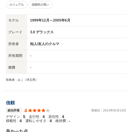
カジュアル
信頼性が高い
モデル
1999年12月～2005年6月
グレード
3.0 デラックス
所有者
知人/友人のクルマ
所有期間
-
燃費
-
投稿者：おこ（埼玉県）
信頼
4
総合評価
投稿日：
2013
年
02
月
13
日
5
4
4
デザイン :
走行性 :
居住性 :
4
4
-
積載性 :
運転しやすさ :
維持費 :
良かった点