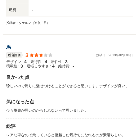
燃費
-
投稿者：タケルン（神奈川県）
馬
3
総合評価
投稿日：
2013
年
02
月
06
日
4
4
3
デザイン :
走行性 :
居住性 :
3
4
-
積載性 :
運転しやすさ :
維持費 :
良かった点
珍しいので周りに魅せつけることができると思います。デザインが良い。
気になった点
少々燃費が悪いのかもしれないって思いました。
総評
レアな車なので乗っていると優越した気持ちになれるのが素晴らしい。