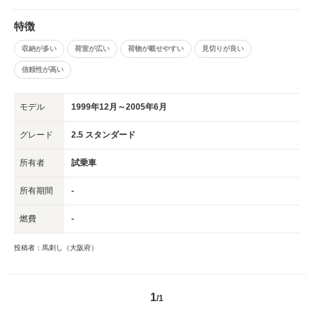
特徴
収納が多い
荷室が広い
荷物が載せやすい
見切りが良い
信頼性が高い
モデル
1999年12月～2005年6月
グレード
2.5 スタンダード
所有者
試乗車
所有期間
-
燃費
-
投稿者：馬刺し（大阪府）
1
/1