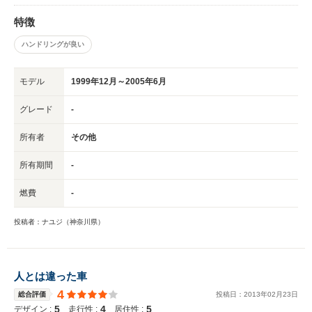
特徴
ハンドリングが良い
モデル
1999年12月～2005年6月
グレード
-
所有者
その他
所有期間
-
燃費
-
投稿者：ナユジ（神奈川県）
人とは違った車
4
総合評価
投稿日：
2013
年
02
月
23
日
5
4
5
デザイン :
走行性 :
居住性 :