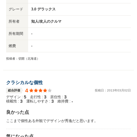
グレード
3.0 デラックス
所有者
知人/友人のクルマ
所有期間
-
燃費
-
投稿者：切開（北海道）
クラシカルな個性
4
総合評価
投稿日：
2013
年
03
月
02
日
5
3
3
デザイン :
走行性 :
居住性 :
3
3
-
積載性 :
運転しやすさ :
維持費 :
良かった点
ここまで個性ある外観でデザインが秀逸だと思います。
気になった点