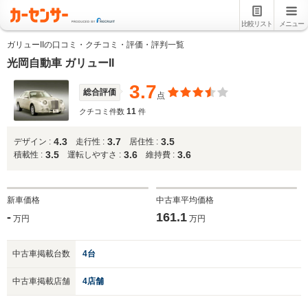
比較リスト
メニュー
ガリューIIの口コミ・クチコミ・評価・評判一覧
光岡自動車 ガリューII
3.7
総合評価
点
11
クチコミ件数
件
4.3
3.7
3.5
デザイン :
走行性 :
居住性 :
3.5
3.6
3.6
積載性 :
運転しやすさ :
維持費 :
新車価格
中古車平均価格
-
161.1
万円
万円
中古車掲載台数
4台
中古車掲載店舗
4店舗