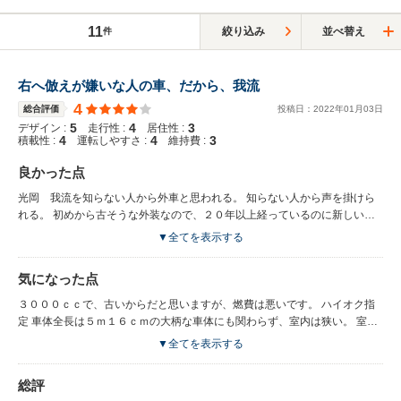
11
絞り込み
並べ替え
件
右へ倣えが嫌いな人の車、だから、我流
4
総合評価
投稿日：
2022
年
01
月
03
日
5
4
3
デザイン :
走行性 :
居住性 :
4
4
3
積載性 :
運転しやすさ :
維持費 :
良かった点
光岡 我流を知らない人から外車と思われる。 知らない人から声を掛けら
れる。 初めから古そうな外装なので、２０年以上経っているのに新しいか
古いかも判らない。
▼全てを表示する
気になった点
３０００ｃｃで、古いからだと思いますが、燃費は悪いです。 ハイオク指
定 車体全長は５ｍ１６ｃｍの大柄な車体にも関わらず、室内は狭い。 室内
の古さは否めない。
▼全てを表示する
総評