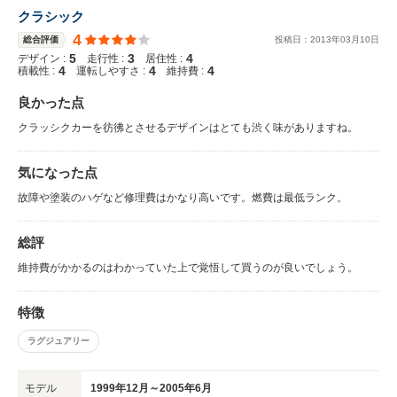
クラシック
4
総合評価
投稿日：
2013
年
03
月
10
日
5
3
4
デザイン :
走行性 :
居住性 :
4
4
4
積載性 :
運転しやすさ :
維持費 :
良かった点
クラッシクカーを彷彿とさせるデザインはとても渋く味がありますね。
気になった点
故障や塗装のハゲなど修理費はかなり高いです。燃費は最低ランク。
総評
維持費がかかるのはわかっていた上で覚悟して買うのが良いでしょう。
特徴
ラグジュアリー
モデル
1999年12月～2005年6月