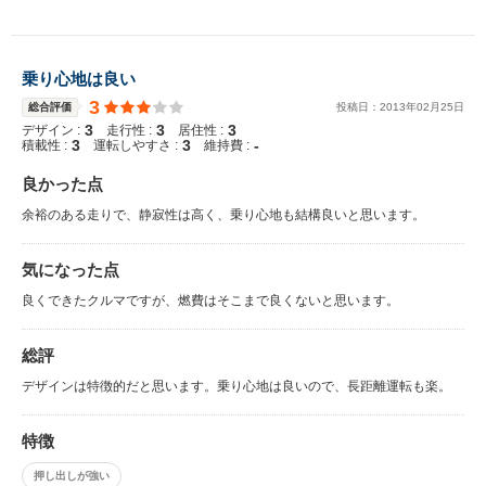
乗り心地は良い
3
総合評価
投稿日：
2013
年
02
月
25
日
3
3
3
デザイン :
走行性 :
居住性 :
3
3
-
積載性 :
運転しやすさ :
維持費 :
良かった点
余裕のある走りで、静寂性は高く、乗り心地も結構良いと思います。
気になった点
良くできたクルマですが、燃費はそこまで良くないと思います。
総評
デザインは特徴的だと思います。乗り心地は良いので、長距離運転も楽。
特徴
押し出しが強い