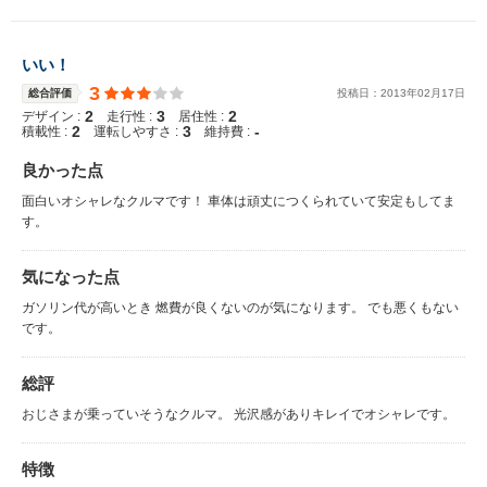
いい！
3
総合評価
投稿日：
2013
年
02
月
17
日
2
3
2
デザイン :
走行性 :
居住性 :
2
3
-
積載性 :
運転しやすさ :
維持費 :
良かった点
面白いオシャレなクルマです！ 車体は頑丈につくられていて安定もしてま
す。
気になった点
ガソリン代が高いとき 燃費が良くないのが気になります。 でも悪くもない
です。
総評
おじさまが乗っていそうなクルマ。 光沢感がありキレイでオシャレです。
特徴