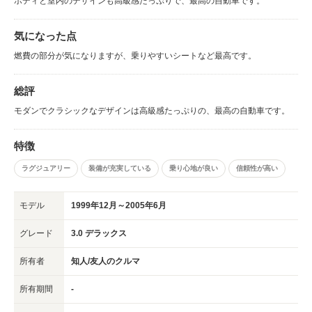
ボディと室内のデザインも高級感たっぷりで、最高の自動車です。
気になった点
燃費の部分が気になりますが、乗りやすいシートなど最高です。
総評
モダンでクラシックなデザインは高級感たっぷりの、最高の自動車です。
特徴
ラグジュアリー
装備が充実している
乗り心地が良い
信頼性が高い
モデル
1999年12月～2005年6月
グレード
3.0 デラックス
所有者
知人/友人のクルマ
所有期間
-