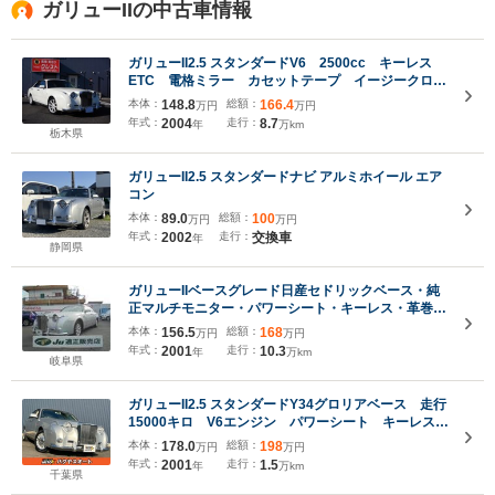
ガリューIIの中古車情報
ガリューII2.5 スタンダードV6 2500cc キーレス
ETC 電格ミラー カセットテープ イージークロー
ザートランク 前席黒革パワーシート Bカメラ付き
本体：
148.8
総額：
166.4
万円
万円
ナビ マイナスイオン発生器
年式：
2004
走行：
8.7
年
万km
栃木県
ガリューII2.5 スタンダードナビ アルミホイール エア
コン
本体：
89.0
総額：
100
万円
万円
年式：
2002
走行：
交換車
年
静岡県
ガリューIIベースグレード日産セドリックベース・純
正マルチモニター・パワーシート・キーレス・革巻き
コンビステアリング・オートライト
本体：
156.5
総額：
168
万円
万円
年式：
2001
走行：
10.3
年
万km
岐阜県
ガリューII2.5 スタンダードY34グロリアベース 走行
15000キロ V6エンジン パワーシート キーレス
電動格納ミラー オートライト
本体：
178.0
総額：
198
万円
万円
年式：
2001
走行：
1.5
年
万km
千葉県