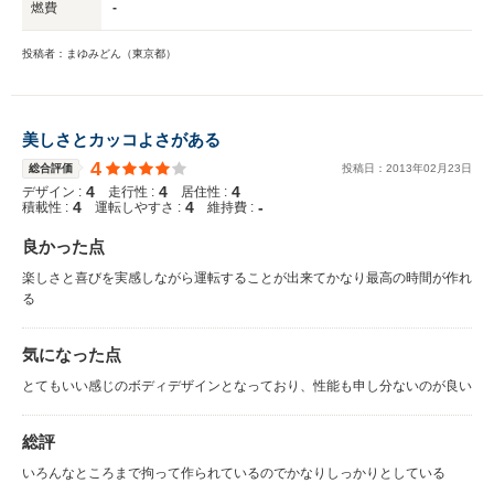
燃費
-
投稿者：まゆみどん（東京都）
美しさとカッコよさがある
4
総合評価
投稿日：
2013
年
02
月
23
日
4
4
4
デザイン :
走行性 :
居住性 :
4
4
-
積載性 :
運転しやすさ :
維持費 :
良かった点
楽しさと喜びを実感しながら運転することが出来てかなり最高の時間が作れ
る
気になった点
とてもいい感じのボディデザインとなっており、性能も申し分ないのが良い
総評
いろんなところまで拘って作られているのでかなりしっかりとしている