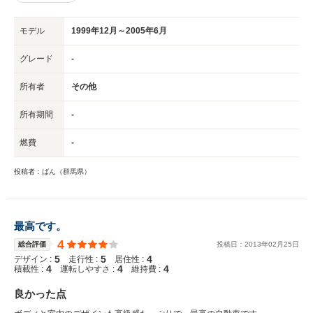
モデル
1999年12月～2005年6月
グレード
-
所有者
その他
所有期間
-
燃費
-
投稿者：ばん（群馬県）
最高です。
4
総合評価
投稿日：
2013
年
02
月
25
日
5
5
4
デザイン :
走行性 :
居住性 :
4
4
4
積載性 :
運転しやすさ :
維持費 :
良かった点