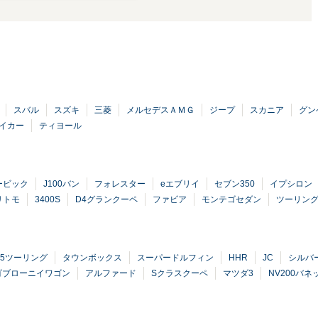
スバル
スズキ
三菱
メルセデスＡＭＧ
ジープ
スカニア
グン
イカー
ティヨール
ービック
J100バン
フォレスター
eエブリイ
セブン350
イプシロン
リトモ
3400S
D4グランクーペ
ファビア
モンテゴセダン
ツーリン
B5ツーリング
タウンボックス
スーパードルフィン
HHR
JC
シルバ
ゴブローニイワゴン
アルファード
Sクラスクーペ
マツダ3
NV200バネ