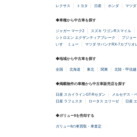
レクサス
トヨタ
日産
ホンダ
マツダ
◆車種から中古車を探す
ジャガー マーク2
スズキ ワゴンRスマイル
シトロエン エクザンティアブレーク
プジョー S
いすゞ ミュー
マツダ サバンナRX-7カブリオ
◆地域から中古車を探す
全国
北海道
東北
関東
北陸・甲信越
◆掲載物件の車種から中古車販売店を探す
日産 スカイラインGT-Rセダン
メルセデス・ベ
日産 ラフェスタ
ロータス エリーゼ
日産 
◆ガリューIIを売却する
ガリューIIの車買取・車査定