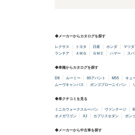
◆メーカーからカタログを探す
レクサス
トヨタ
日産
ホンダ
マツダ
ランチア
ＡＭＧ
ＧＭＣ
ハマー
スパ
◆車種からカタログを探す
D8
ルーミー
80アバント
M55
キュ
ムーヴキャンバス
ボンゴブローニイバン
◆車クチコミを見る
ミニカウォークスルーバン
ヴァンテージ
オメガワゴン
XJ
カプリスセダン
ボン
◆メーカーから中古車を探す