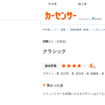
中古車
輸入車
中古車トップ
新車
光岡自動車（新車）
ガリューI
切開
さん（北海道）
クラシック
4
総合評価
点
5
3
4
4
デザイン：
走行性：
居住性：
積載性：
良かった点
クラッシクカーを彷彿とさせるデザインはとても