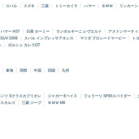
スバル
スズキ
三菱
トミーカイラ
ハマー
ＢＭＷ
リンカーン
ハマー H3T
日産 ホーミー
ランボルギーニ レヴエルト
アストンマーティン
UV 2008
スバル インプレッサアネシス
マツダ プロシードマービー
トヨ
レ
ポルシェ カレラGT
東海
関西
中国
四国
九州
ンツ Sクラスカブリオレ
ジャガー Eペイス
フェラーリ SF90スパイダー
エスカルゴ
三菱 ジープ
ＢＭＷ M8