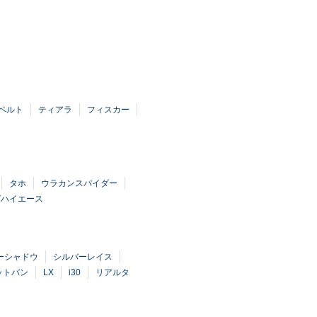
ペルト
ティアラ
フィスカー
タホ
ウラカンスパイダー
グハイエース
ーシャドウ
シルバーレイス
ットバン
LX
i30
リアルタ