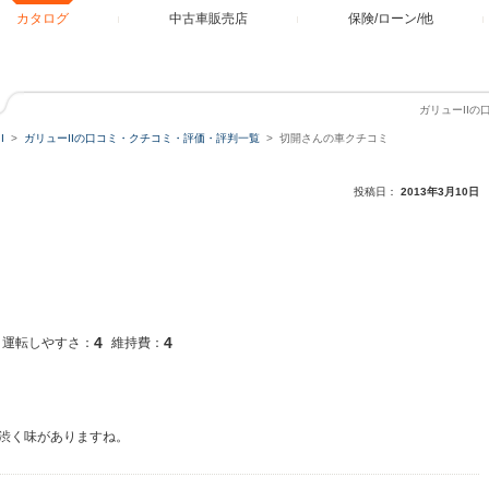
カタログ
中古車販売店
保険/ローン/他
ガリューII
I
ガリューIIの口コミ・クチコミ・評価・評判一覧
切開さんの車クチコミ
投稿日：
2013年3月10日
4
4
運転しやすさ：
維持費：
渋く味がありますね。