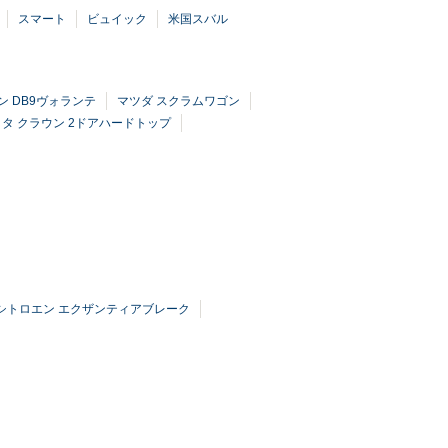
スマート
ビュイック
米国スバル
 DB9ヴォランテ
マツダ スクラムワゴン
タ クラウン 2ドアハードトップ
シトロエン エクザンティアブレーク