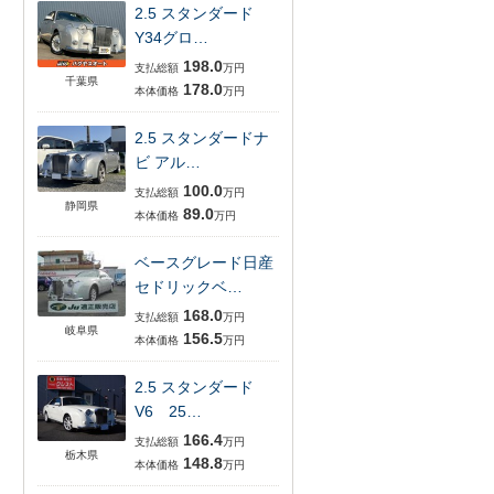
2.5 スタンダード
Y34グロ…
198.0
支払総額
万円
千葉県
178.0
本体価格
万円
2.5 スタンダードナ
ビ アル…
100.0
支払総額
万円
静岡県
89.0
本体価格
万円
ベースグレード日産
セドリックベ…
168.0
支払総額
万円
岐阜県
156.5
本体価格
万円
2.5 スタンダード
V6 25…
166.4
支払総額
万円
栃木県
148.8
本体価格
万円