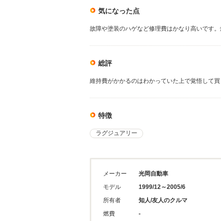
気になった点
故障や塗装のハゲなど修理費はかなり高いです。
総評
維持費がかかるのはわかっていた上で覚悟して買
特徴
ラグジュアリー
メーカー
光岡自動車
モデル
1999/12～2005/6
所有者
知人/友人のクルマ
燃費
-