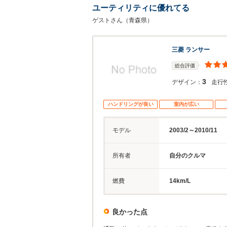
ユーティリティに優れてる
ゲストさん（青森県）
三菱 ランサー
総合評価
3
デザイン：
走行
ハンドリングが良い
室内が広い
モデル
2003/2～2010/11
所有者
自分のクルマ
燃費
14km/L
良かった点