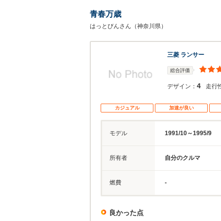
青春万歳
はっとびんさん（神奈川県）
三菱 ランサー
総合評価
4
デザイン：
走行
カジュアル
加速が良い
モデル
1991/10～1995/9
所有者
自分のクルマ
燃費
-
良かった点