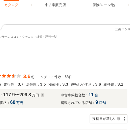
カタログ
中古車販売店
保険/ローン/他
三菱 ラン
ンサーの口コミ・クチコミ・評価・評判一覧
3.6
点
クチコミ件数：68件
5
3.7
3.5
3.3
3.6
3.1
走行性：
居住性：
積載性：
運転しやすさ：
維持費：
117.9〜209.8
11
：
万円
中古車掲載台数：
台
60
9
価格：
万円
掲載されている店舗：
店舗