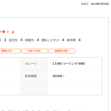
投稿日：
2014年1月19日
4
3
4
4
4
4
性：
居住性：
積載性：
運転しやすさ：
維持費：
荷室が広い
小回りが利く
信頼性が高い
グレード
1.5 MX ツーリング 4WD
所有期間
2010/8～