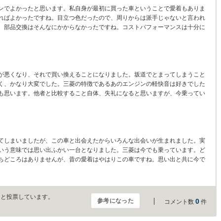
ンでよかったと思います。私自身が最初に買った車ということで愛着もありま
ればよかったですね。目立つ色だったので、周りからは派手じゃないと言われ
。部品交換はそんなにかからなかったですね。コストパフォーマンスは十分に
が悪くなり、それで買い換えることになりました。坂道でとまってしまうこと
く、かなり大変でした。三菱の特徴であるあのエンジンの軽快音は好きでした
も思います。他者と比較すること自体、失礼になると思いますが、今乗ってい
てしまいましたが、この車と出会えたからいろんな出会いが生まれました。実
いう意味では思い出ふかい一台となりました。三菱は今でも乗っています。ど
ちどころはありませんが、昔の愛着はやはりこの車ですね。思い出と共に今で
」と投票しています。
参考になった
0
コメント数
件