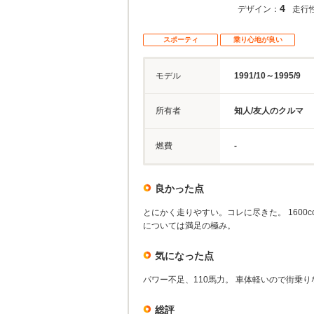
4
デザイン：
走行
スポーティ
乗り心地が良い
モデル
1991/10～1995/9
所有者
知人/友人のクルマ
燃費
-
良かった点
とにかく走りやすい。コレに尽きた。 1600
については満足の極み。
気になった点
パワー不足、110馬力。 車体軽いので街乗
総評