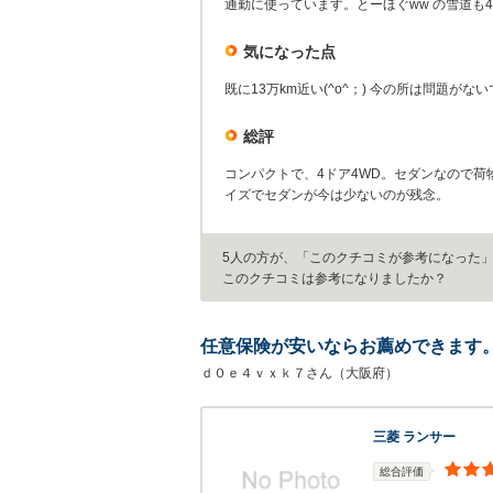
通勤に使っています。とーほぐww の雪道も
気になった点
既に13万km近い(^o^；) 今の所は問題が
総評
コンパクトで、4ドア4WD。セダンなので
イズでセダンが今は少ないのが残念。
5人の方が、「このクチコミが参考になった
このクチコミは参考になりましたか？
任意保険が安いならお薦めできます
ｄ０ｅ４ｖｘｋ７さん（大阪府）
三菱 ランサー
総合評価