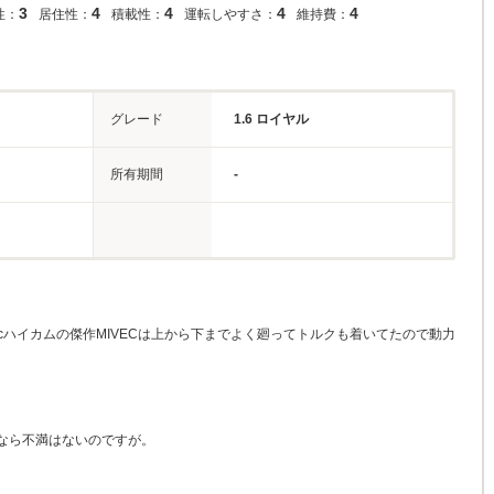
3
4
4
4
4
性：
居住性：
積載性：
運転しやすさ：
維持費：
グレード
1.6 ロイヤル
所有期間
-
ccハイカムの傑作MIVECは上から下までよく廻ってトルクも着いてたので動力
りなら不満はないのですが。