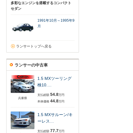
多彩なエンジンを搭載するコンパクト
セダン
1991年10月～1995年9
月
ランサートップへ戻る
ランサーの中古車
1.5 MXツーリング
検10.…
54.8
支払総額
万円
兵庫県
44.8
本体価格
万円
1.5 MXサルーン/キ
ーレス…
77.7
支払総額
万円