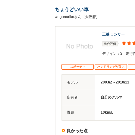
ちょうどいい車
wagunarikoさん（大阪府）
三菱 ランサー
総合評価
3
デザイン：
走行
スポーティ
ハンドリングが良い
モデル
2003/2～2010/11
所有者
自分のクルマ
燃費
10km/L
良かった点