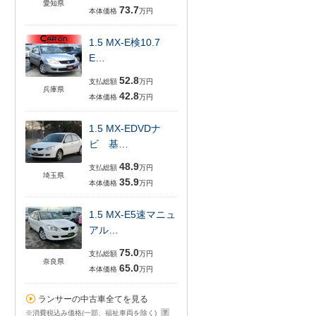
愛知県
73.7
本体価格
万円
1.5 MX-E検10.7
E…
52.8
支払総額
万円
兵庫県
42.8
本体価格
万円
1.5 MX-EDVDナ
ビ 基…
48.9
支払総額
万円
埼玉県
35.9
本体価格
万円
1.5 MX-E5速マニュ
アル…
75.0
支払総額
万円
奈良県
65.0
本体価格
万円
ランサーの中古車全てを見る
※消費税込み価格(一部、福祉車両を除く)