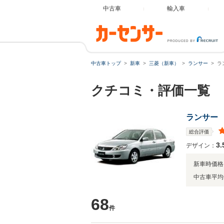
中古車
輸入車
中古車トップ
新車
三菱（新車）
ランサー
ラ
クチコミ・評価一覧
ランサー
総合評価
3.
デザイン：
新車時価格
中古車平均
68
件