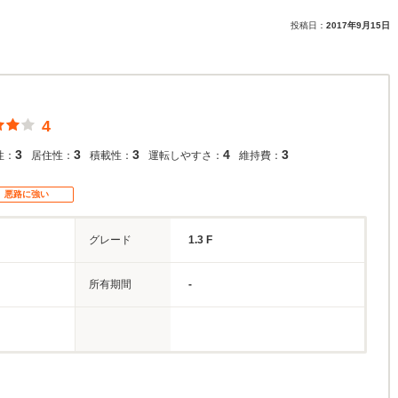
投稿日：
2017年9月15日
4
3
3
3
4
3
性：
居住性：
積載性：
運転しやすさ：
維持費：
悪路に強い
グレード
1.3 F
所有期間
-