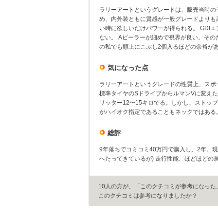
ラリーアートというグレードは、販売当時の
め、内外装ともに質感が一般グレードよりも高
い時に欲しいだけパワーが得られる。 GDI
ない。 Aピーラーが細めで視界が良い。その
の私でも頭上にこぶし2個入るほどの余裕が
気になった点
ラリーアートというグレードの性質上、スポ
標準タイヤのSドライブからルマンVに変え
リッター12〜15キロでる。しかし、ストッ
がハイオク指定であることもネックではある
総評
9年落ちでコミコミ40万円で購入し、2年。
へたってきているが) 走行性能、ほどほど
10人の方が、「このクチコミが参考になった
このクチコミは参考になりましたか？