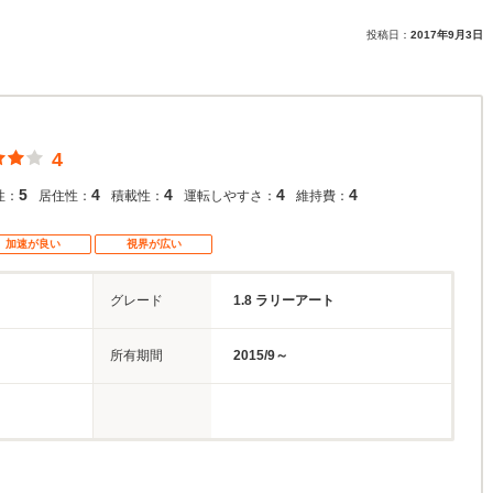
投稿日：
2017年9月3日
4
5
4
4
4
4
性：
居住性：
積載性：
運転しやすさ：
維持費：
加速が良い
視界が広い
グレード
1.8 ラリーアート
所有期間
2015/9～