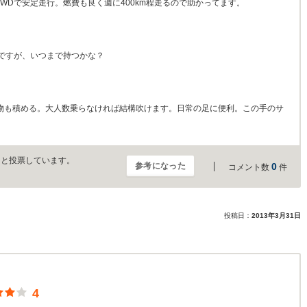
4WDで安定走行。燃費も良く週に400km程走るので助かってます。
ないですが、いつまで持つかな？
荷物も積める。大人数乗らなければ結構吹けます。日常の足に便利。この手のサ
」と投票しています。
参考になった
0
コメント数
件
。
投稿日：
2013年3月31日
4