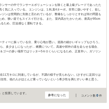
ランサーの中でランサーエボリューションを除くと最上級グレードであったた
く気に入っている。 エンジンは、1.8L直4ターボ。非常に扱いやすく、欲し
エンジンは世間的に失敗と言われているが、整備をしっかりとすれば何の問題も
ため、狭い道でもスイスイ行ける。 また、室内高がたかいため、座高が95cm
あるため、圧迫感なく運転できる。
ーティーに振っている分、乗り心地が悪い。道路の細かいギャップもひろう。
たら、多少ましになったが… 燃費について。高速や郊外の道を走らせる場合、
プ＆ゴーの多い場所ではリッター5キロくらいになるため、正直辛い。ガソリン
。
現在11万キロに到達しているが、不調の様子が見られない。(さすがに足回りは
の居住性、他の人がほとんど乗っていないという希少性を満たすいい車と思う。
」と投票しています。
参考になった
0
コメント数
件