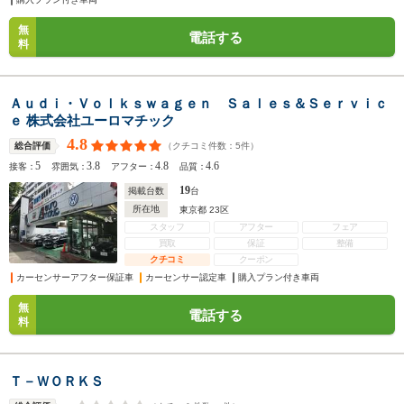
無
電話する
料
Ａｕｄｉ・Ｖｏｌｋｓｗａｇｅｎ Ｓａｌｅｓ＆Ｓｅｒｖｉｃ
ｅ 株式会社ユーロマチック
4.8
（クチコミ件数：
5
件）
総合評価
5
3.8
4.8
4.6
接客：
雰囲気：
アフター：
品質：
19
掲載台数
台
所在地
東京都 23区
スタッフ
アフター
フェア
買取
保証
整備
クチコミ
クーポン
カーセンサーアフター保証車
カーセンサー認定車
購入プラン付き車両
無
電話する
料
Ｔ－ＷＯＲＫＳ