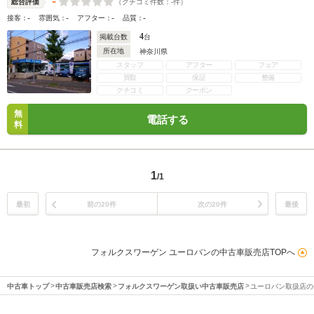
-
（クチコミ件数：
-
件）
総合評価
-
-
-
-
接客：
雰囲気：
アフター：
品質：
4
掲載台数
台
所在地
神奈川県
スタッフ
アフター
フェア
買取
保証
整備
クチコミ
クーポン
無
電話する
料
1
/1
最初
前の20件
次の20件
最後
フォルクスワーゲン ユーロバンの中古車販売店TOPへ
中古車トップ
中古車販売店検索
フォルクスワーゲン取扱い中古車販売店
ユーロバン取扱店の