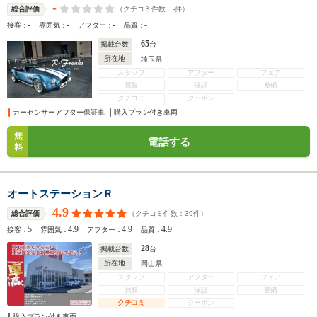
-
（クチコミ件数：
-
件）
総合評価
-
-
-
-
接客：
雰囲気：
アフター：
品質：
65
掲載台数
台
所在地
埼玉県
スタッフ
アフター
フェア
買取
保証
整備
クチコミ
クーポン
カーセンサーアフター保証車
購入プラン付き車両
無
電話する
料
オートステーションＲ
4.9
（クチコミ件数：
39
件）
総合評価
5
4.9
4.9
4.9
接客：
雰囲気：
アフター：
品質：
28
掲載台数
台
所在地
岡山県
スタッフ
アフター
フェア
買取
保証
整備
クチコミ
クーポン
購入プラン付き車両