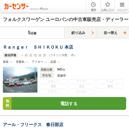
履歴
お気に入り
メニュー
フォルクスワーゲン ユーロバンの中古車販売店・ディーラー
5
絞り込み
並べ替え
店舗
Ｒａｎｇｅｒ ＳＨＩＫＯＫＵ 本店
-
（クチコミ件数：
-
件）
総合評価
-
-
-
-
接客：
雰囲気：
アフター：
品質：
945
掲載台数
台
所在地
愛媛県
スタッフ
アフター
フェア
買取
保証
整備
クチコミ
クーポン
無
電話する
料
アール・フリークス 春日部店