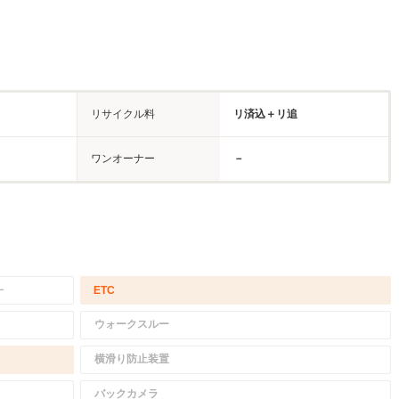
リサイクル料
リ済込＋リ追
ワンオーナー
－
－
ETC
ウォークスルー
横滑り防止装置
バックカメラ