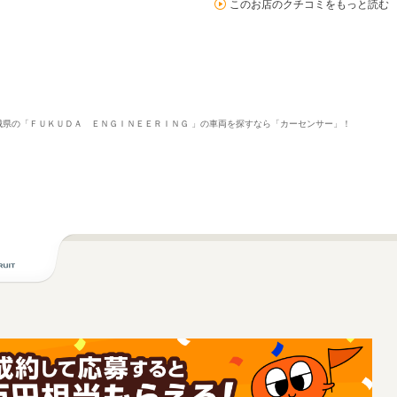
このお店のクチコミをもっと読む
報。茨城県の「ＦＵＫＵＤＡ ＥＮＧＩＮＥＥＲＩＮＧ 」の車両を探すなら「カーセンサー」！