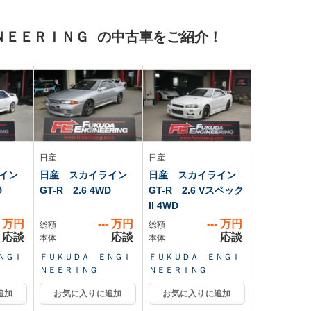
エアバ
ンセグTV/エアバッグ
プ/バックモニター/フ
運転席/エアバッグ 助
ルセグTV
ＮＥＥＲＩＮＧ の中古車をご紹介！
手席
日産
日産
イン
日産 スカイライン
日産 スカイライン
D
GT-R 2.6 4WD
GT-R 2.6 Vスペック
II 4WD
万円
---
万円
---
万円
総額
総額
応談
応談
応談
本体
本体
ＮＧＩ
ＦＵＫＵＤＡ ＥＮＧＩ
ＦＵＫＵＤＡ ＥＮＧＩ
ＮＥＥＲＩＮＧ
ＮＥＥＲＩＮＧ
追加
お気に入りに追加
お気に入りに追加