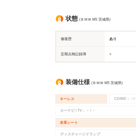
状態
(ＢＭＷ M5 茨城県)
修復歴
あり
定期点検記録簿
○
装備仕様
(ＢＭＷ M5 茨城県)
CD/MD：－/
キーレス
カーナビ / TV：－ / －
本革シート
ディスチャージドランプ