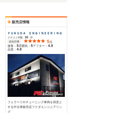
販売店情報
ＦＵＫＵＤＡ ＥＮＧＩＮＥＥＲＩＮＧ
30
クチコミ件数
件
5
総合評価
点
5
5
4.9
接客：
雰囲気：
アフター：
4.8
品質：
フェラーリやチューニング車両を得意と
する中古車販売店フクダエンジニアリン
グ