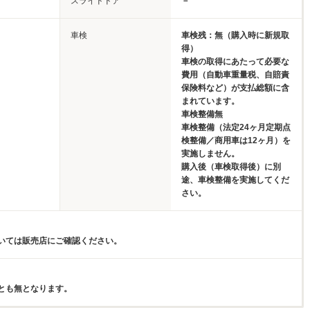
スライドドア
－
車検
車検残：無（購入時に新規取
得）
車検の取得にあたって必要な
費用（自動車重量税、自賠責
保険料など）が支払総額に含
まれています。
車検整備無
車検整備（法定24ヶ月定期点
検整備／商用車は12ヶ月）を
実施しません。
購入後（車検取得後）に別
途、車検整備を実施してくだ
さい。
いては販売店にご確認ください。
とも無となります。