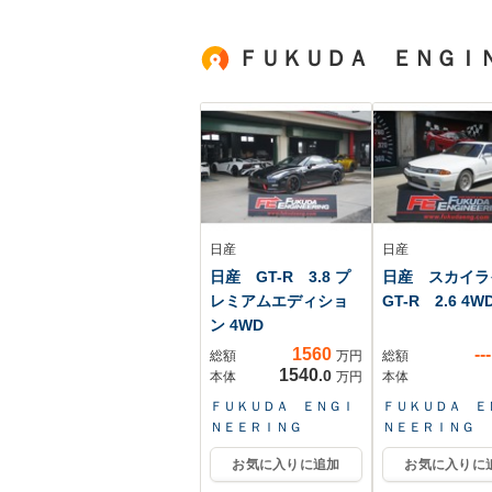
ホイール 社外フロ
バッグ 助手席/
アマット ハロゲン
ッグ サイド
ＦＵＫＵＤＡ ＥＮＧＩ
ヘッドライト ヘッ
ドライトレベライザ
ー
日産
日産
日産 GT-R 3.8 プ
日産 スカイラ
レミアムエディショ
GT-R 2.6 4W
ン 4WD
1560
---
総額
万円
総額
1540
.0
本体
万円
本体
ＦＵＫＵＤＡ ＥＮＧＩ
ＦＵＫＵＤＡ Ｅ
ＮＥＥＲＩＮＧ
ＮＥＥＲＩＮＧ
お気に入りに追加
お気に入りに