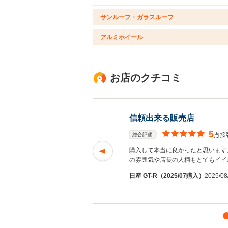
サンルーフ・ガラスルーフ
アルミホイール
お店のクチコミ
信頼出来る販売店
5
接
総合評価
点
こんな素晴らしい車
購入して本当に良かったと思います
む
の雰囲気や店長の人柄もとてもイ
日産 GT-R（2025/07購入）
2025/0