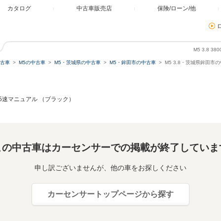
カタログ
中古車販売店
保険/ローン/他
M5 3.8 
古車
M5の中古車
M5・茨城県の中古車
M5・鉾田市の中古車
M5 3.8・茨城県鉾田市
ル 5速マニュアル （ブラック）
この中古車はカーセンサーでの掲載が終了していま
申し訳ございませんが、他の車をお探しください
カーセンサートップページから探す