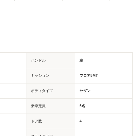
ハンドル
左
ミッション
フロア5MT
ボディタイプ
セダン
乗車定員
5名
ドア数
4