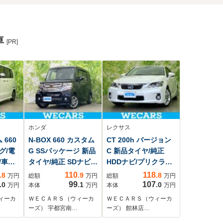
車
[PR]
ホンダ
レクサス
 660
N-BOX 660 カスタム
CT 200h バージョン
グ/電
G SSパッケージ 新品
C 新品タイヤ/純正
/車線
タイヤ/純正 SDナビ/
HDDナビ/プリクラッ
ステ
両側電動スライドド
シュセーフティ/シー
110
118
.8
.9
.8
万円
総額
万円
総額
万円
/クルー
ア/ヘッドランプ
トヒーター/ヘッドラ
99
107
.0
.1
.0
万円
本体
万円
本体
万円
/バッ
HID/ETC/EBD付ABS/
ンプ LED/ETC/EBD付
ィーカ
ＷＥＣＡＲＳ（ウィーカ
ＷＥＣＡＲＳ（ウィーカ
車/エ
横滑り防止装置/アイ
ABS/横滑り防止装置/
ーズ） 宇都宮南…
ーズ） 館林店…
/エア
ドリングストップ/ワ
アイドリングストッ