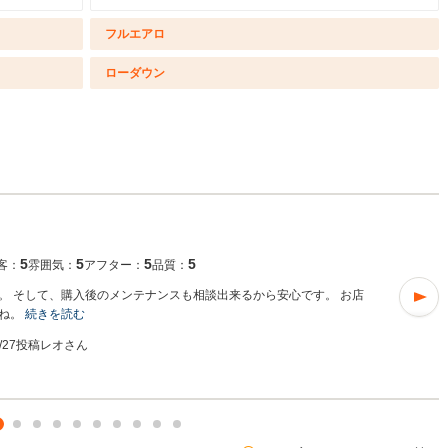
フルエアロ
ローダウン
5
5
5
5
客：
雰囲気：
アフター：
品質：
。 そして、購入後のメンテナンスも相談出来るから安心です。 お店
イね。
続きを読む
8/27投稿
レオさん