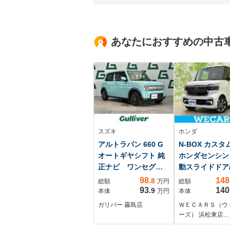
あなたにおすすめの中古
スズキ
ホンダ
アルトラパン 660 G
N-BOX カスタム
オートギヤシフト 純
ホンダセンシン
正ナビ ワンセグ
動スライドドア
TV Bluetooth バ
逸脱防止支援シ
98
148
.8
総額
万円
総額
ックカメラ 衝突軽
ム/EBD付ABS
93
140
.9
本体
万円
本体
減ブレーキ 横滑り
ズコントロール
ガリバー 霧島店
ＷＥＣＡＲＳ（ウ
防止 ABS ベンチ
クモニター/禁煙
ーズ） 浜松東店…
シート 社外アルミ
アバッグ 運転席