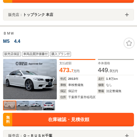
販売店：
トップランク 本店
ＢＭＷ
M5 4.4
販売店保証
車両品質評価書付
購入プラン付
支払総額
本体価格
473.
449.
7
9
万円
万円
年式
2013
年
走行
1.9
万km
車検
車検整備無
修復
なし
保証
保証付
整備
法定整備無
住所
千葉県千葉市稲毛区
無
在庫確認・見積依頼
料
販売店：
Ｏ－ＲＵＳＨ千葉