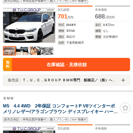
販売店保証
車両品質評価書付
購入プラン付
360°画像付
ジ 全席ヒーター セラミックフィニッシュ カーボンルーフ
LEDH
支払総額
本体価格
701
688.
0
万円
万円
年式
2018
年
走行
3.5
万km
車検
'27/10
修復
なし
保証
保証付
整備
法定整備付
住所
千葉県船橋市
無
在庫確認・見積依頼
料
販売店：
Ｔ．Ｕ．Ｃ．ＧＲＯＵＰ ＢＭＷ専門 船橋店／（株）へリックス
ＢＭＷ
M5 4.4 4WD 2年保証 コンフォートP V8ツインターボ
メリノレザー/アラゴンブラウン ディスプレイキー ハーマ
ンカードン 4ゾーンエアコン ベンチレーション マッサー
販売店保証
車両品質評価書付
購入プラン付
360°画像付
ジ 全席ヒーター セラミックフィニッシュ カーボンルーフ
LEDH
支払総額
本体価格