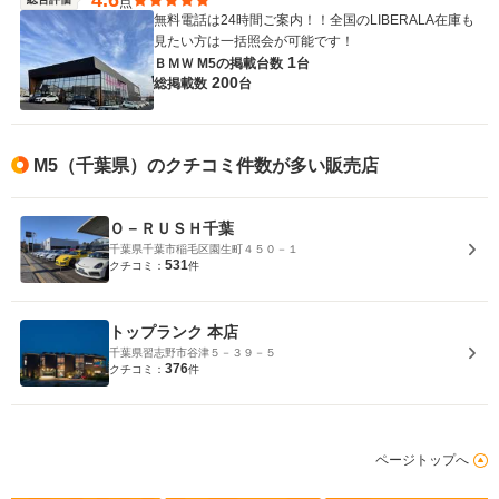
点
無料電話は24時間ご案内！！全国のLIBERALA在庫も
見たい方は一括照会が可能です！
1
ＢＭＷ M5の
掲載台数
台
200
総掲載数
台
M5（千葉県）のクチコミ件数が多い販売店
Ｏ－ＲＵＳＨ千葉
千葉県千葉市稲毛区園生町４５０－１
531
クチコミ：
件
トップランク 本店
千葉県習志野市谷津５－３９－５
376
クチコミ：
件
ページトップへ