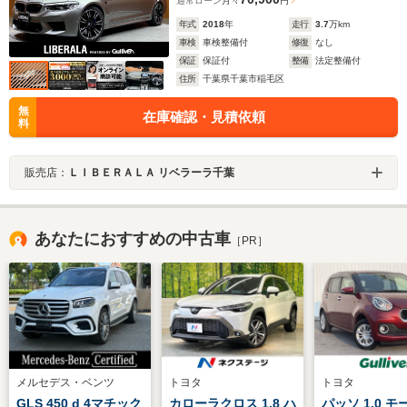
通常ローン
月々
円
年式
2018
年
走行
3.7
万km
車検
車検整備付
修復
なし
保証
保証付
整備
法定整備付
住所
千葉県千葉市稲毛区
無
在庫確認・見積依頼
料
販売店：
ＬＩＢＥＲＡＬＡ リベラーラ千葉
あなたにおすすめの中古車
［PR］
メルセデス・ベンツ
トヨタ
トヨタ
GLS 450 d 4マチック
カローラクロス 1.8 ハ
パッソ 1.0 モ