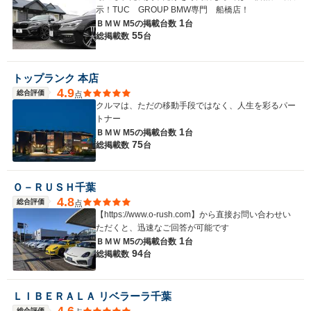
示！TUC GROUP BMW専門 船橋店！
1
ＢＭＷ M5の
掲載台数
台
55
総掲載数
台
トップランク 本店
4.9
総合評価
点
クルマは、ただの移動手段ではなく、人生を彩るパー
トナー
1
ＢＭＷ M5の
掲載台数
台
75
総掲載数
台
Ｏ－ＲＵＳＨ千葉
4.8
総合評価
点
【https://www.o-rush.com】から直接お問い合わせい
ただくと、迅速なご回答が可能です
1
ＢＭＷ M5の
掲載台数
台
94
総掲載数
台
ＬＩＢＥＲＡＬＡ リベラーラ千葉
4.6
総合評価