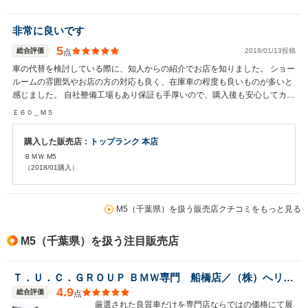
非常に良いです
5
総合評価
2018/01/13投稿
点
車の代替を検討している際に、知人からの紹介でお店を知りました。 ショー
ルームの雰囲気やお店の方の対応も良く、在庫車の程度も良いものが多いと
感じました。 自社整備工場もあり保証も手厚いので、購入後も安心してカー
ライフを楽しめると思い、購入を決めました。
Ｅ６０＿Ｍ５
購入した販売店：
トップランク 本店
ＢＭＷ M5
（2018/01購入）
M5（千葉県）を扱う販売店クチコミをもっと見る
M5（千葉県）を扱う注目販売店
Ｔ．Ｕ．Ｃ．ＧＲＯＵＰ ＢＭＷ専門 船橋店／（株）へリックス
4.9
総合評価
点
厳選された良質車だけを専門店ならではの価格にて展