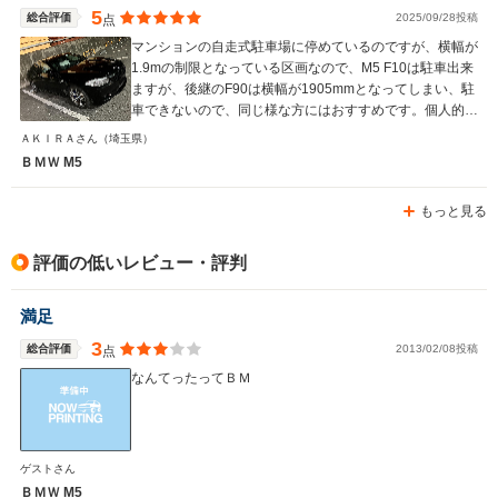
5
総合評価
2025/09/28投稿
点
マンションの自走式駐車場に停めているのですが、横幅が
1.9mの制限となっている区画なので、M5 F10は駐車出来
ますが、後継のF90は横幅が1905mmとなってしまい、駐
車できないので、同じ様な方にはおすすめです。個人的に
は4WDの方が好きなのでF90の方が良いのですが、駐車場
ＡＫＩＲＡさん
（埼玉県）
のサイズに合わないので、BMWの新型はどんどんとサイ
ＢＭＷ M5
ズが大きくなってきているので、下位グレードでないと
BMWの新型は購入できそうにないです。強大なパワーと
もっと見る
トルクを感じれるので、多少の不満は吹き飛びます。
評価の低いレビュー・評判
満足
3
総合評価
2013/02/08投稿
点
なんてったってＢＭ
ゲストさん
ＢＭＷ M5