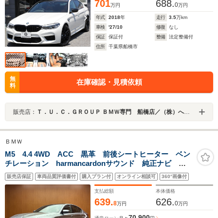
701
688.
0
万円
万円
年式
2018
年
走行
3.5
万km
車検
'27/10
修復
なし
保証
保証付
整備
法定整備付
住所
千葉県船橋市
無
在庫確認・見積依頼
料
販売店：
Ｔ．Ｕ．Ｃ．ＧＲＯＵＰ ＢＭＷ専門 船橋店／（株）へリックス
ＢＭＷ
M5 4.4 4WD ACC 黒革 前後シートヒーター ベン
チレーション harmancardonサウンド 純正ナビ
TV 360° HUD ジェスチャーコントロール 純正20イ
販売店保証
車両品質評価書付
購入プラン付
オンライン相談可
360°画像付
ンチAW コンフォートアクセス ドライビングアシスト
プラス ドラレコ
支払総額
本体価格
639.
626.
8
0
万円
万円
70,900