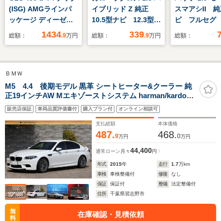
(ISG) AMGラインパ
イブリッド Z 純正
スマアシII 
ッケージ ディーゼル
10.5型ナビ 12.3型フ
ビ フルセグ
ターボ 4WD
ル液晶メータ ハンズ
バックカメラ
1434
339
総額：
.9
万円
総額：
.9
万円
総額：
MP202501 ショーフ
フリーパワーバックド
避支援ブレー
ァーパッケージ オフ
ア セーフティセン
逸脱警報機能
ロードエンジニアリン
ス レーダークルー
抑制制御機能
ＢＭＷ
グパッケージ オパリ
ズ クリアランスソナ
発進告知 LE
スホワイト AMGライ
ー バックカメラ
ライト フォ
M5 4.4 後期モデル 黒革 シートヒーター&クーラー 純
正19インチAW Mエキゾーストシステム harman/kardon
ンパッケージ 認定中
LEDヘッド シーケン
リモ AAC 
ワンオーナー
古車メーカー保証2年
シャルターンランプ
トキー ETC
販売店保証
車両品質評価書付
購入プラン付
オンライン相談可
付
ETC2.0
支払総額
本体価格
487.
468.
9
0
万円
万円
44,400
通常ローン
月々
円
年式
2015
年
走行
1.7
万km
車検
車検整備付
修復
なし
保証
保証付
整備
法定整備付
住所
千葉県習志野市
無
在庫確認・見積依頼
料