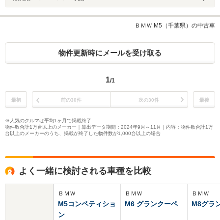
ＢＭＷ M5（千葉県）の中古車
物件更新時にメールを受け取る
1
/1
最初
前の30件
次の30件
最後
※人気のクルマは平均1ヶ月で掲載終了
物件数合計1万台以上のメーカー｜算出データ期間：2024年9月～11月｜内容：物件数合計1万
台以上のメーカーのうち、掲載が終了した物件数が1,000台以上の場合
よく一緒に検討される車種を比較
ＢＭＷ
ＢＭＷ
ＢＭＷ
M5コンペティショ
M6 グランクーペ
M8グラ
ン