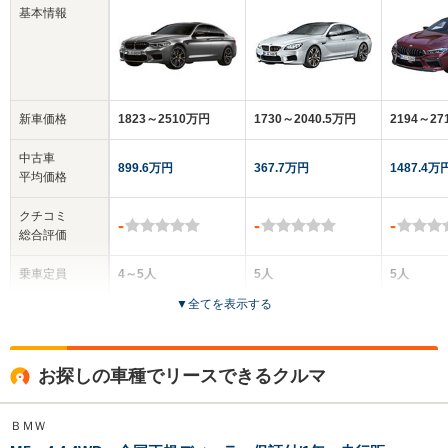
基本情報
新車価格
1823～2510万円
1730～2040.5万円
2194～27
中古車
899.6万円
367.7万円
1487.4万
平均価格
クチコミ
-
-
-
総合評価
乗車定員
4～5人
5人
5人
▼
全てを表示する
ドア数
4ドア
4ドア
4ドア
全高
全高
全
お探しの車種でリースできるクルマ
1.48m
1.4m
1.
ＢＭＷ