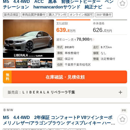
M5 4.4 4WD ACC 黒革 前後シートヒーター ベン
チレーション harmancardonサウンド 純正ナビ
TV 360° HUD ジェスチャーコントロール 純正20イ
販売店保証
車両品質評価書付
購入プラン付
オンライン相談可
360°画像付
ンチAW コンフォートアクセス ドライビングアシスト
プラス ドラレコ
支払総額
本体価格
639.
626.
8
0
万円
万円
70,900
通常ローン
月々
円
年式
2018
年
走行
3.7
万km
車検
車検整備付
修復
なし
保証
保証付
整備
法定整備付
住所
千葉県千葉市稲毛区
無
在庫確認・見積依頼
料
販売店：
ＬＩＢＥＲＡＬＡ リベラーラ千葉
ＢＭＷ
PR
M5 4.4 4WD 2年保証 コンフォートP V8ツインターボ
メリノレザー/アラゴンブラウン ディスプレイキー ハーマ
ンカードン 4ゾーンエアコン ベンチレーション マッサー