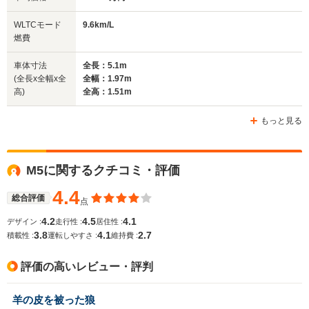
WLTCモード
9.6km/L
燃費
車体寸法
全長：5.1m
(全長x全幅x全
全幅：1.97m
高)
全高：1.51m
もっと見る
M5に関するクチコミ・評価
4.4
総合評価
点
4.2
4.5
4.1
デザイン :
走行性 :
居住性 :
3.8
4.1
2.7
積載性 :
運転しやすさ :
維持費 :
評価の高いレビュー・評判
羊の皮を被った狼