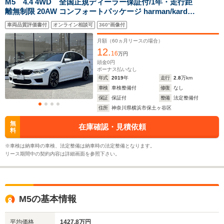
M5 4.4 4WD 全国正規ディーラー保証付/1年・走行距
全幅
全幅
全
サイズ
離無制限 20AW コンフォートパッケージ harman/kardon
1.91m
1.9m
1.
全長
全長
(全長x全幅x全高)
スピーカー セラミックフィニッシュ 前席マッサージ機能
4.97m～5m
5.02m
5.
車両品質評価書付
オンライン相談可
360°画像付
カーボンルーフ アルカンターラ内装 アンビエントエアア
ロマ 禁煙
月額（
60
ヵ月リースの場合）
12.
16
万円
ホイールベース
ホイールベース
ホイー
頭金
0
円
-m
-m
ボーナス払いなし
年式
2019
年
走行
2.8
万km
車検
車検整備付
修復
なし
保証
保証付
整備
法定整備付
8.8km/L
8.7km/L
住所
神奈川県横浜市保土ヶ谷区
└市街地:5
WLTCモード
└市街地:5.6km/L
5.7km/L
-
無
在庫確認・見積依頼
燃費
└郊外:9.3km/L
└郊外:9.2
料
└高速道路:11.0km/L
└高速道路:
※車検は納車時の車検、法定整備は納車時の法定整備となります。
11.2km/L
リース期間中の契約内容は詳細画面を参照下さい。
排気量
4394cc
4394cc
4394cc
駆動方式
4WD
FR
4WD
M5の基本情報
平均価格
1427.8万円