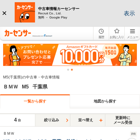
中古車情報カーセンサー
表示
Recruit Co., Ltd.
無料 － Google Play
履歴
お気に入り
メニュー
M5(千葉県)の中古車・中古車情報
ＢＭＷ M5 千葉県
一覧から探す
地図から探す
更新時に
4
絞り込み
並べ替え
台
メール受信
ＢＭＷ
PR