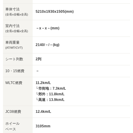
車体寸法
5210x1930x1505(mm)
(全長x全幅x全高)
室内寸法
－x－x－(mm)
(全長x全幅x全高)
車両重量
2140/－/－(kg)
(AT/MT/CVT)
シート列数
2列
10・15燃費
－
WLTC燃費
11.2km/L
└市街地：7.3km/L
└郊外：11.8km/L
└高速：13.9km/L
JC08燃費
12.4km/L
ホイール
3105mm
ベース