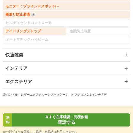
モニター：ブラインドスポット/－
横滑り防止装置
ヒルディセントコントロール
アイドリングストップ
盗難防止装置
オートマチックハイビーム
快適装備
インテリア
エクステリア
左ハンドル レザーエクスクルーシブパッケージ オプション２１インチＡＷ
今すぐ在庫確認・見積依頼
無
電話する
料
※一部ダイヤル回線、IP電話、光電話は利用できません