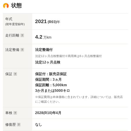
状態
年式
2021
(R03)
年
(初年度登録年)
走行距離
4.2
万km
法定整備
法定整備付
法定12ヶ月点検整備付※商用車は6ヶ月点検整備付
法定12ヶ月点検
保証
保証付：販売店保証
保証期間：3ヵ月
保証距離：5,000km
3か月または5000キロ
※保証費用は本体価格に含まれています。詳細については、販売店
にご確認ください。
車検
2028(R10)年4月
修復歴
なし