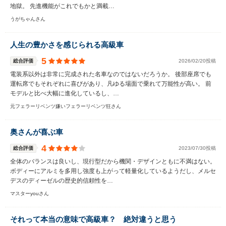
地獄。 先進機能がこれでもかと満載…
うがちゃんさん
人生の豊かさを感じられる高級車
5
総合評価
2026/02/20投稿
電装系以外は非常に完成された名車なのではないだろうか。 後部座席でも
運転席でもそれぞれに喜びがあり、凡ゆる場面で乗れて万能性が高い。 前
モデルと比べ大幅に進化しているし、…
元フェラーリベンツ嫌いフェラーリベンツ狂さん
奥さんが喜ぶ車
4
総合評価
2023/07/30投稿
全体のバランスは良いし、現行型だから機関・デザインともに不満はない。
ボディーにアルミを多用し強度も上がって軽量化しているようだし、メルセ
デスのディーゼルの歴史的信頼性を…
マスターyouさん
それって本当の意味で高級車？ 絶対違うと思う