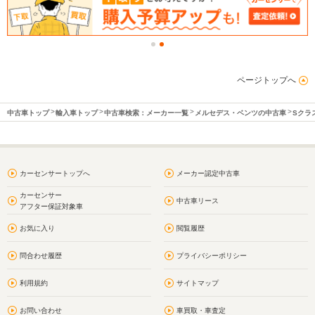
ページトップへ
中古車トップ
輸入車トップ
中古車検索：メーカー一覧
メルセデス・ベンツの中古車
Sクラ
カーセンサートップへ
メーカー認定中古車
カーセンサー
中古車リース
アフター保証対象車
お気に入り
閲覧履歴
問合わせ履歴
プライバシーポリシー
利用規約
サイトマップ
お問い合わせ
車買取・車査定