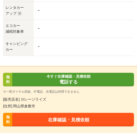
レンタカー
－
アップ
エコカー
－
減税対象車
キャンピング
－
カー
今すぐ在庫確認・見積依頼
無
電話する
料
※一部ダイヤル回線、IP電話、光電話は利用できません
[販売店名] ガレージライズ
[住所] 岡山県倉敷市
無
在庫確認・見積依頼
料