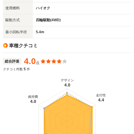
使用燃料
ハイオク
駆動方式
四輪駆動(4WD)
最小回転半径
5.4m
車種クチコミ
4.0
総合評価
点
5
クチコミ件数
件
デザイン
4.0
走行性
維持費
4.4
4.0