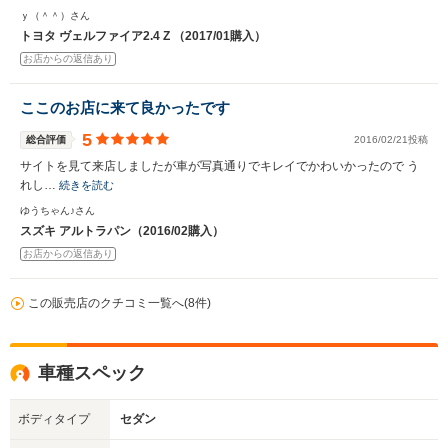
ｙ（＾＾）さん
トヨタ ヴェルファイア2.4 Z （2017/01購入）
お店からの返信あり
ここのお店に来て良かったです
5
総合評価
2016/02/21投稿
サイトを見て来店しましたが車が写真通りでキレイでかわいかったので う
れし…
続きを読む
ゆうちゃん♪さん
スズキ アルトラパン（2016/02購入）
お店からの返信あり
この販売店のクチコミ一覧へ(8件)
車種スペック
ボディタイプ
セダン