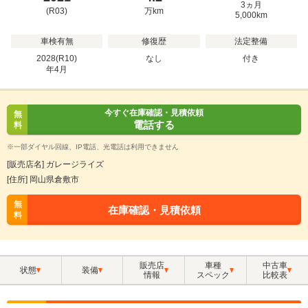
3ヵ月
(R03)
万
km
5,000km
車検有無
修復歴
法定整備
2028(R10)
なし
付き
年
4
月
今すぐ在庫確認・見積依頼
無
電話する
料
※一部ダイヤル回線、IP電話、光電話は利用できません
[販売店名] ガレージライズ
[住所] 岡山県倉敷市
無
在庫確認・見積依頼
料
販売店
車種
中古車
状態
装備
情報
スペック
比較表