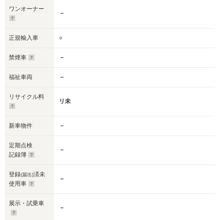
ワンオーナー
－
正規輸入車
○
禁煙車
－
福祉車両
－
リサイクル料
リ未
新車物件
－
定期点検
－
記録簿
登録
済未
(届出)
－
使用車
展示・試乗車
－