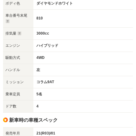
ボディ色
ダイヤモンドホワイト
車台番号末尾
810
排気量
3000cc
エンジン
ハイブリッド
駆動方式
4WD
ハンドル
左
ミッション
コラム9AT
乗車定員
5名
ドア数
4
新車時の車種スペック
発売年月
21(R03)/01