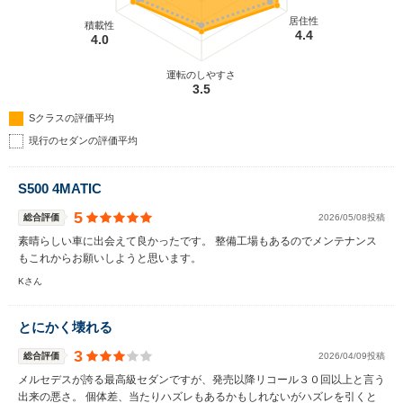
居住性
積載性
4.4
4.0
運転のしやすさ
3.5
Sクラスの評価平均
現行のセダンの評価平均
S500 4MATIC
5
総合評価
2026/05/08投稿
素晴らしい車に出会えて良かったです。 整備工場もあるのでメンテナンス
もこれからお願いしようと思います。
Kさん
とにかく壊れる
3
総合評価
2026/04/09投稿
メルセデスが誇る最高級セダンですが、発売以降リコール３０回以上と言う
出来の悪さ。 個体差、当たりハズレもあるかもしれないがハズレを引くと