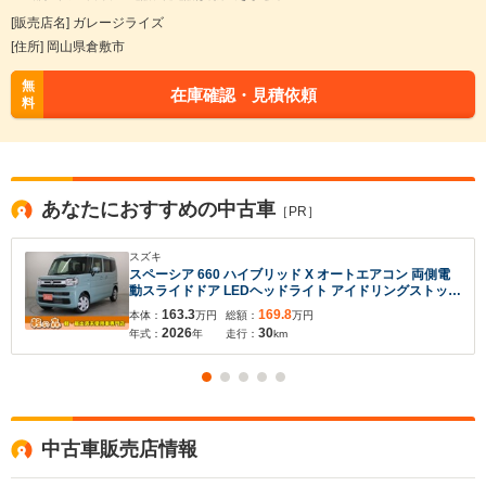
[販売店名] ガレージライズ
[住所] 岡山県倉敷市
無
在庫確認・見積依頼
料
あなたにおすすめの中古車
［PR］
スズキ
スペーシア 660 ハイブリッド X オートエアコン 両側電
動スライドドア LEDヘッドライト アイドリングストップ
衝突軽減ブレーキ シートヒーター スマートキー プッシ
163.3
169.8
本体：
万円
総額：
万円
ュスタート
2026
30
年式：
年
走行：
km
中古車販売店情報