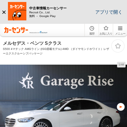
中古車情報カーセンサー
アプリで開く
Recruit Co., Ltd.
無料 － Google Play
履歴
お気に入り
メニュー
メルセデス・ベンツ Sクラス
S500 4マチック AMGライン (ISG搭載モデル) 4WD （ダイヤモンドホワイト）レザ
ーエクスクルーシブパッケージ
1/44