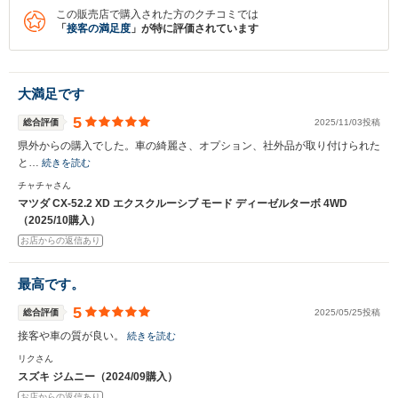
この販売店で購入された方のクチコミでは
「
接客の満足度
」が特に評価されています
大満足です
5
総合評価
2025/11/03投稿
県外からの購入でした。車の綺麗さ、オプション、社外品が取り付けられた
と…
続きを読む
チャチャさん
マツダ CX-52.2 XD エクスクルーシブ モード ディーゼルターボ 4WD
（2025/10購入）
入力途中の情報を保存しますか？
お店からの返信あり
※次回問い合わせをする際に自動入力されます
※保存された情報は
90
日で破棄されます
最高です。
5
総合評価
2025/05/25投稿
いいえ
はい
接客や車の質が良い。
続きを読む
リクさん
スズキ ジムニー（2024/09購入）
お店からの返信あり