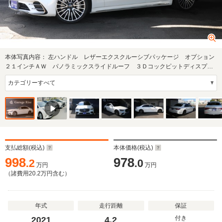
本体写真内容：
左ハンドル レザーエクスクルーシブパッケージ オプション
２１インチＡＷ パノラミックスライドルーフ ３Ｄコックピットディスプレ
イ ブルメ…
支払総額(税込)
本体価格(税込)
998
978
.2
.0
万円
万円
（諸費用
20.2
万円含む）
年式
走行距離
保証
付き
2021
4.2