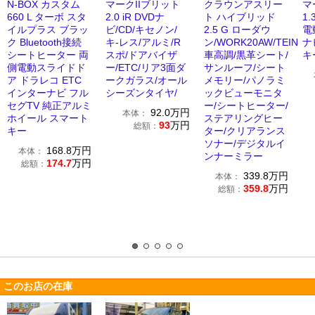
N-BOX カスタム
マークIIブリット
クラウンアスリー
マ
660 L ターボ スタ
2.0 iR DVDナ
ト ハイブリッド
1
イルプラス ブラッ
ビ/CD/キセノン/
2.5 G ローダウ
電
ク Bluetooth接続
キ-レス/アルミ/R
ン/WORK20AW/TEIN
ナ
シートヒーター 両
スポ/ドアバイザ
車高調/黒革シート/
キ
側電動スライドド
ー/ETC/リア3面ダ
サンルーフ/シート
ア ドラレコ ETC
ークガラス/オール
メモリー/パノラミ
インターナビ フル
シーズンタイヤ/
ックビューモニタ
セグTV 純正アルミ
ー/シートヒーター/
92.0
万円
本体：
ホイール スマート
ステアリングヒー
93
万円
総額：
キー
ター/クリアランス
ソナー/デジタルイ
168.8
万円
本体：
ンナーミラー
174.7
万円
総額：
339.8
万円
本体：
359.8
万円
総額：
このお店の在庫