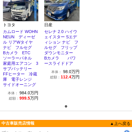
トヨタ
日産
カムロード WOHN
セレナ 2.0 ハイウ
NEUN ディーゼ
ェイスター Sエデ
ル リアWタイヤ
ィション ナビ フ
ナビ フルセグ
ルセグ フリップ
Bカメラ ETC
ダウンモニター
ソーラーパネル
Bカメラ パワ
家庭用エアコン 3
ースライドドア
サブバッテリー
98.0
万円
本体：
FFヒーター 冷蔵
112.4
万円
総額：
庫 電子レンジ
サイドオーニング
984.0
万円
本体：
999.5
万円
総額：
中古車販売店情報
▲上へ戻る