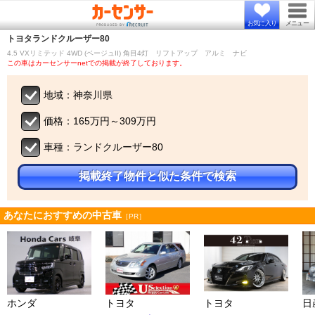
お気に入り
メニュー
トヨタ
ランドクルーザー80
4.5 VXリミテッド 4WD (ベージュII) 角目4灯 リフトアップ アルミ ナビ
この車はカーセンサーnetでの掲載が終了しております。
地域：神奈川県
価格：165万円～309万円
車種：ランドクルーザー80
掲載終了物件と似た条件で検索
あなたにおすすめの中古車
［PR］
ホンダ
トヨタ
トヨタ
日