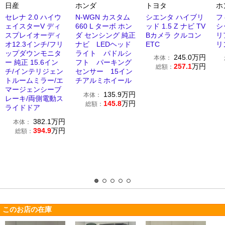
日産
ホンダ
トヨタ
ホ
セレナ 2.0 ハイウ
N-WGN カスタム
シエンタ ハイブリ
フ
ェイスターV ディ
660 L ターボ ホン
ッド 1.5 Z ナビ TV
シ
スプレイオーディ
ダ センシング 純正
Bカメラ クルコン
リ
オ12.3インチ/フリ
ナビ LEDヘッド
ETC
リ
ップダウンモニタ
ライト パドルシ
245.0
万円
本体：
ー 純正 15.6イン
フト パーキング
257.1
万円
総額：
チ/インテリジェン
センサー 15イン
トルームミラー/エ
チアルミホイール
マージェンシーブ
135.9
万円
本体：
レーキ/両側電動ス
145.8
万円
総額：
ライドドア
382.1
万円
本体：
394.9
万円
総額：
このお店の在庫