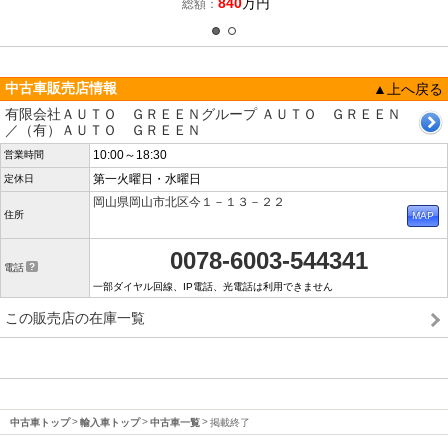
840
万円
総額：
中古車販売店情報
▲上へ戻る
有限会社ＡＵＴＯ ＧＲＥＥＮグループ ＡＵＴＯ ＧＲＥＥＮ
／（有）ＡＵＴＯ ＧＲＥＥＮ
10:00～18:30
営業時間
第一火曜日・水曜日
定休日
岡山県岡山市北区今１－１３－２２
住所
0078-6003-544341
電話
一部ダイヤル回線、IP電話、光電話は利用できません
この販売店の在庫一覧
中古車トップ
輸入車トップ
中古車一覧
掲載終了