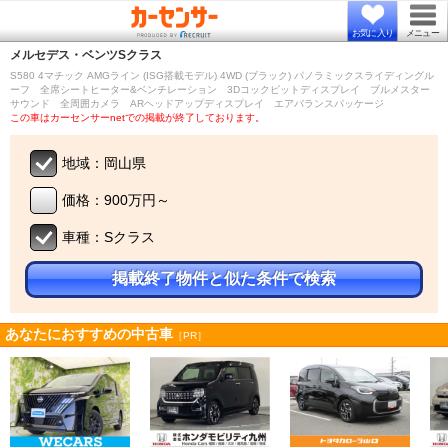
お気に入り
メニュー
メルセデス・ベンツ
Sクラス
S580 4マチック AMGライン (ISG搭載モデル) 4WD (ブラック) パノラミックスライディングル
ーフ 全席シートヒーター&ベンチレーション 3Dコックピットディスプレイ ブルメスター
サウンド 全周囲カメラ ARヘッドアップディスプレイ エアバランスパッケージ
この車はカーセンサーnetでの掲載が終了しております。
地域：岡山県
価格：900万円～
車種：Sクラス
掲載終了物件と似た条件で検索
あなたにおすすめの中古車
［PR］