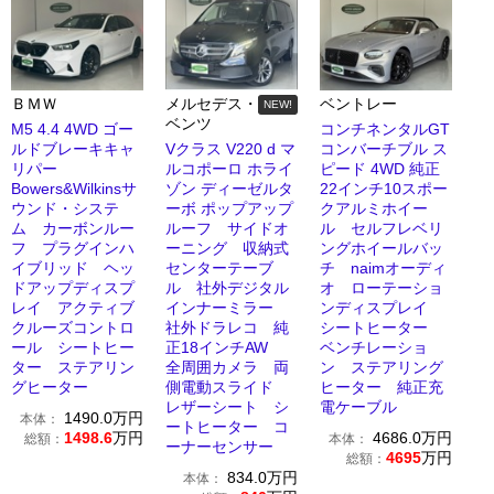
ＢＭＷ
メルセデス・
ベントレー
NEW!
ベンツ
M5 4.4 4WD ゴー
コンチネンタルGT
ルドブレーキキャ
Vクラス V220 d マ
コンバーチブル ス
リパー
ルコポーロ ホライ
ピード 4WD 純正
Bowers&Wilkinsサ
ゾン ディーゼルタ
22インチ10スポー
ウンド・システ
ーボ ポップアップ
クアルミホイー
ム カーボンルー
ルーフ サイドオ
ル セルフレベリ
フ プラグインハ
ーニング 収納式
ングホイールバッ
イブリッド ヘッ
センターテーブ
チ naimオーディ
ドアップディスプ
ル 社外デジタル
オ ローテーショ
レイ アクティブ
インナーミラー
ンディスプレイ
クルーズコントロ
社外ドラレコ 純
シートヒーター
ール シートヒー
正18インチAW
ベンチレーショ
ター ステアリン
全周囲カメラ 両
ン ステアリング
グヒーター
側電動スライド
ヒーター 純正充
レザーシート シ
電ケーブル
1490.0
万円
本体：
ートヒーター コ
1498.6
万円
4686.0
万円
総額：
本体：
ーナーセンサー
4695
万円
総額：
834.0
万円
本体：