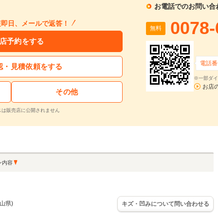
お電話でのお問い合
0078-
短即日、メールで返答！
無料
店予約をする
電話番
認・見積依頼をする
※一部ダイ
お店
その他
スは販売店に公開されません
ン内容
山県)
キズ・凹みについて問い合わせる