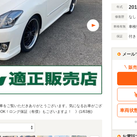
201
年式
なし
修復歴
車検
車検有無
付き
保証
メール
販売
車をご覧いただきありがとうございます。気になるお車がござ
車両状
K！ロング保証（有償）もございますよ！ 》(1/63枚)
お電話