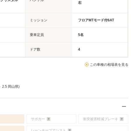
ルクリスタル
ハンドル
右
ミッション
フロアMTモード付6AT
乗車定員
5名
ドア数
4
この車種の相場表を見る
2.5 岡山県)
サポカー
衝突被害軽減ブレーキ
レーンキープアシスト