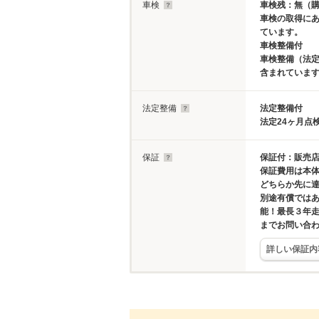
車検
車検残：無（
車検の取得に
ています。
車検整備付
車検整備（法定
含まれていま
法定整備
法定整備付
法定24ヶ月点
保証
保証付：販売店
保証費用は本
どちらか先に
別途有償では
能！最長３年
までお問い合
詳しい保証内