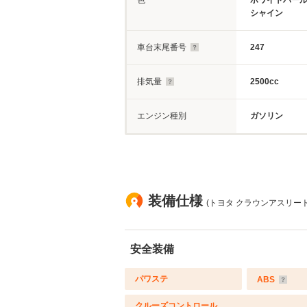
色
ホワイトパー
シャイン
車台末尾番号
247
排気量
2500cc
エンジン種別
ガソリン
装備仕様
(トヨタ クラウンアスリート 
安全装備
パワステ
ABS
クルーズコントロール