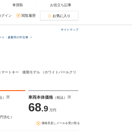
車買取
お役立ち記事
ログイン
閲覧履歴
お気に入り
サイトマップ
ート・倉敷市の中古車
ート スマートキー 後期モデル （ホワイトパールクリ
車両本体価格
込）
（税込）
68
.9
万円
万円含む）
価格見直しメールを受け取る