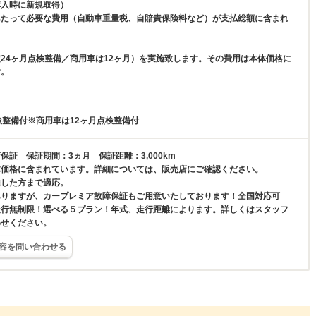
購入時に新規取得）
あたって必要な費用（自動車重量税、自賠責保険料など）が支払総額に含まれ
24ヶ月点検整備／商用車は12ヶ月）を実施致します。その費用は本体価格に
す。
検整備付※商用車は12ヶ月点検整備付
保証 保証期間：3ヵ月 保証距離：3,000km
体価格に含まれています。詳細については、販売店にご確認ください。
達した方まで適応。
ありますが、カープレミア故障保証もご用意いたしております！全国対応可
走行無制限！選べる５プラン！年式、走行距離によります。詳しくはスタッフ
わせください。
容を問い合わせる