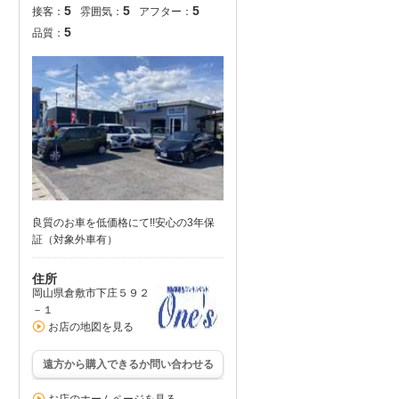
5
5
5
接客：
雰囲気：
アフター：
5
品質：
良質のお車を低価格にて!!安心の3年保
証（対象外車有）
住所
岡山県倉敷市下庄５９２
－１
お店の地図を見る
遠方から購入できるか問い合わせる