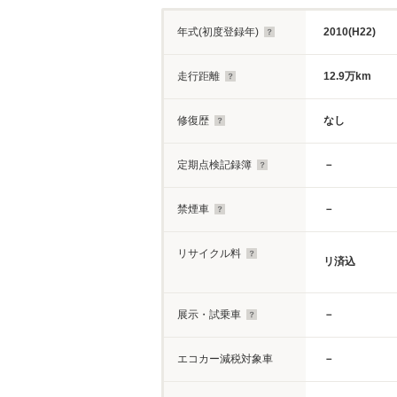
年式(初度登録年)
2010(H22)
走行距離
12.9万km
修復歴
なし
定期点検記録簿
－
禁煙車
－
リサイクル料
リ済込
展示・試乗車
－
エコカー減税対象車
－