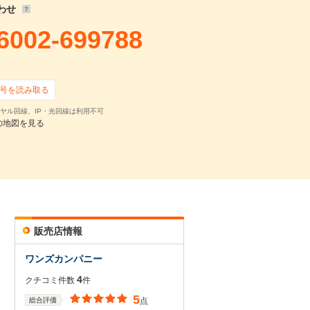
わせ
6002-699788
号を読み取る
ヤル回線、IP・光回線は利用不可
の地図を見る
販売店情報
ワンズカンパニー
4
クチコミ件数
件
5
総合評価
点