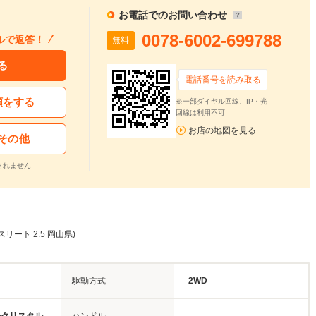
お電話でのお問い合わせ
0078-6002-699788
ルで返答！
無料
る
電話番号を読み取る
頼をする
※一部ダイヤル回線、IP・光
回線は利用不可
お店の地図を見る
その他
されません
リート 2.5 岡山県)
駆動方式
2WD