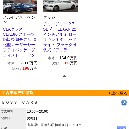
メルセデス・ベン
ダッジ
ツ
チャージャー 2.7
CLAクラス
SE 左H LEXANI22
CLA180 スポーツ
インチアルミ ロー
D車 後期モデル 進
ダウン 社外ヘッド
化型レーダーセー
ライト ブラック可
フティパッケージ
倒式ドアミラー
ディストロニック
164.0
万円
本体：
180.0
万円
180
万円
本体：
総額：
198
万円
総額：
中古車販売店情報
▲上へ戻る
ＢＯＳＳ ＣＡＲＳ
10:00～20:00
営業時間
火曜日
定休日
山梨県中巨摩郡昭和町河西１５０５
住所