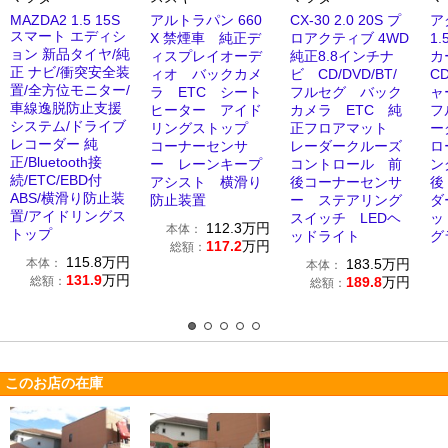
MAZDA2 1.5 15S
アルトラパン 660
CX-30 2.0 20S プ
ア
スマート エディシ
X 禁煙車 純正デ
ロアクティブ 4WD
1.
ョン 新品タイヤ/純
ィスプレイオーデ
純正8.8インチナ
カ
正 ナビ/衝突安全装
ィオ バックカメ
ビ CD/DVD/BT/
C
置/全方位モニター/
ラ ETC シート
フルセグ バック
ャ
車線逸脱防止支援
ヒーター アイド
カメラ ETC 純
フ
システム/ドライブ
リングストップ
正フロアマット
ー
レコーダー 純
コーナーセンサ
レーダークルーズ
ロ
正/Bluetooth接
ー レーンキープ
コントロール 前
ン
続/ETC/EBD付
アシスト 横滑り
後コーナーセンサ
後
ABS/横滑り防止装
防止装置
ー ステアリング
ダ
置/アイドリングス
スイッチ LEDヘ
ッ
112.3
万円
本体：
トップ
ッドライト
グ
117.2
万円
総額：
115.8
万円
本体：
183.5
万円
本体：
131.9
万円
総額：
189.8
万円
総額：
このお店の在庫