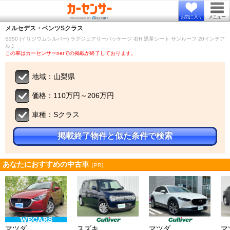
お気に入り
メニュー
メルセデス・ベンツ
Sクラス
S350 (イリジウムシルバー) ラグジュアリーパッケージ 右H 黒革シート サンルーフ 20インチア
ルミ
この車はカーセンサーnetでの掲載が終了しております。
地域：山梨県
価格：110万円～206万円
車種：Sクラス
掲載終了物件と似た条件で検索
あなたにおすすめの中古車
［PR］
マツダ
スズキ
マツダ
マ