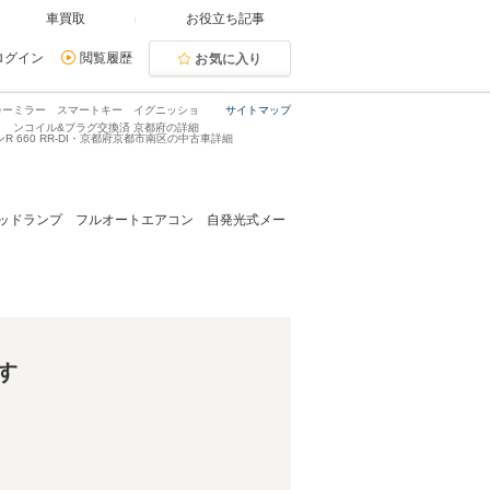
車買取
お役立ち記事
ログイン
閲覧履歴
お気に入り
ンカーミラー スマートキー イグニッショ
サイトマップ
ンコイル&プラグ交換済 京都府の詳細
R 660 RR-DI・京都府京都市南区の中古車詳細
ジヘッドランプ フルオートエアコン 自発光式メー
す