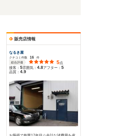
販売店情報
なるき屋
16
クチコミ件数
件
5
総合評価
点
5
4.8
5
接客：
雰囲気：
アフター：
4.9
品質：
お蔭様で創業17年目☆余計な諸費用を省