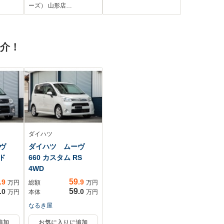
イブレ
続/ETC/EBD付ABS/
ター 両側パワース
ーズ） 山形店…
ヘッド
横滑り防止装置/ホン
ライドドア 衝撃軽
ダセンシング/バック
減装置 レーザーク
th接続
モニター
ルーズ ドライブレ
紹介！
コーダー メモリー
シート ETC2.0 禁
煙車
ダイハツ
ーヴ
ダイハツ ムーヴ
ッド
660 カスタム RS
4WD
59
.9
.9
万円
総額
万円
59
.0
.0
万円
本体
万円
なるき屋
追加
お気に入りに追加