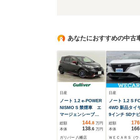
あなたにおすすめの中古
日産
日産
ノート 1.2 e-POWER
ノート 1.2 S F
NISMO S 禁煙車 エ
4WD 新品タイ
マージェンシーブレ
9インチ SDナビ
ーキ 純正ナビTV
ージェンシーブ
144
176
.8
総額
万円
総額
バックカメラ ドラ
キ/シートヒータ
138
166
.6
本体
万円
本体
イブレコーダー レ
席/車線逸脱防
ガリバー 八幡店
ＷＥＣＡＲＳ（ウ