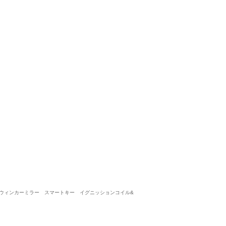
購入、下取り、買取り、すべてオススメ
5
5
5
5
接客：
雰囲気：
アフター：
品質：
総合評価
点
今回、ネットでたまたまクラウンアスリート５０周年特別仕様車が目に
した。 クラウンの購入だけ考えていましたが、アルトの下取り査定で
トヨタ クラウンアスリート 3.0 プレミアム50thエディション
2020/
（2020/11購入）
投稿
 ウィンカーミラー スマートキー イグニッションコイル&