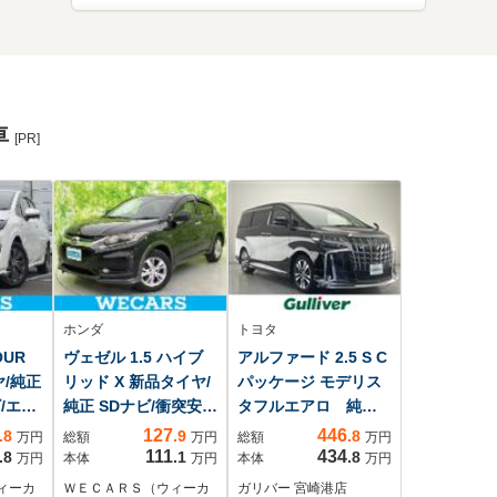
車
[PR]
ホンダ
トヨタ
OUR
ヴェゼル 1.5 ハイブ
アルファード 2.5 S C
ヤ/純正
リッド X 新品タイヤ/
パッケージ モデリス
/エマ
純正 SDナビ/衝突安全
タフルエアロ 純正9
レー
装置/ヘッドランプ
型ナビ フルセグ
127
446
.8
.9
.8
万円
総額
万円
総額
万円
ー 前
HID/USBジャッ
TV バックカメラ
111
434
.8
.1
.8
万円
本体
万円
本体
万円
止支援
ク/Bluetooth接
フリップダウンモニ
ィーカ
ＷＥＣＡＲＳ（ウィーカ
ガリバー 宮崎港店