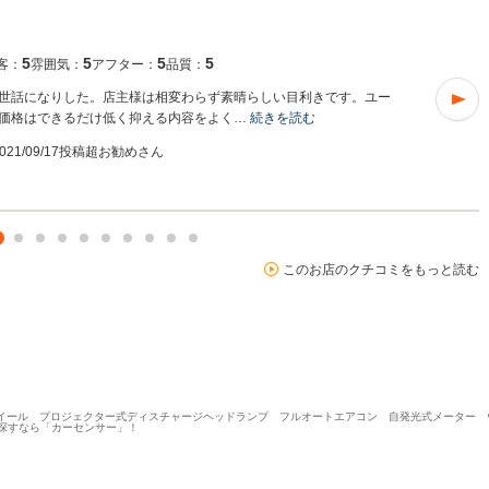
5
5
5
5
客：
雰囲気：
アフター：
品質：
世話になりした。店主様は相変わらず素晴らしい目利きです。ユー
価格はできるだけ低く抑える内容をよく…
続きを読む
021/09/17投稿
超お勧めさん
このお店のクチコミをもっと読む
アルミホイール プロジェクター式ディスチャージヘッドランプ フルオートエアコン 自発光式メーター
探すなら「カーセンサー」！