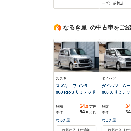
ーンディパーチャー
システム/ドラ
ーズ） 前橋店…
アラート オートエ
コーダー 純正/
アコン 純正16イン
ランプ
チアルミ 純正LED
LED/Bluetoo
なるき屋 の中古車をご
オートライト イン
テリジェントキー
社外ETC
スズキ
ダイハツ
スズキ ワゴンR
ダイハツ ム
660 RR-S リミテッド
660 X リミテ
64
34
.9
総額
万円
総額
64
34
.0
本体
万円
本体
なるき屋
なるき屋
お気に入りに追加
お気に入りに