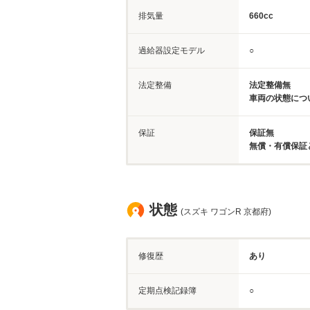
排気量
660cc
過給器設定モデル
○
法定整備
法定整備無
車両の状態につ
保証
保証無
無償・有償保証
状態
(スズキ ワゴンR 京都府)
修復歴
あり
定期点検記録簿
○