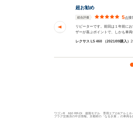
超お勧め
5
接
総合評価
点
いですね。探していた
リピーターです。前回は１年前にお
ザーが喜ぶポイントで、しかも車両
/10/07投
田井中さ
レクサス LS 460 （2021/09購入）
2
ん
ワゴンR 660 RR-DI 後期モデル 専用エアロ&
プラグ交換済の中古情報。京都府の「なるき屋 」の車両を