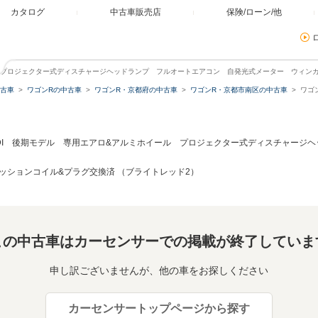
カタログ
中古車販売店
保険/ローン/他
ホイール プロジェクター式ディスチャージヘッドランプ フルオートエアコン 自発光式メーター ウィ
古車
ワゴンRの中古車
ワゴンR・京都府の中古車
ワゴンR・京都市南区の中古車
ワゴン
RR-DI 後期モデル 専用エアロ&アルミホイール プロジェクター式ディスチャー
ッションコイル&プラグ交換済 （ブライトレッド2）
この中古車はカーセンサーでの掲載が終了していま
申し訳ございませんが、他の車をお探しください
カーセンサートップページから探す