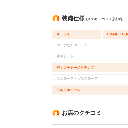
装備仕様
(スズキ ワゴンR 京都府)
キーレス
CD/MD：CD
カーナビ / TV：－ / －
本革シート
ディスチャージドランプ
サンルーフ・ガラスルーフ
アルミホイール
お店のクチコミ