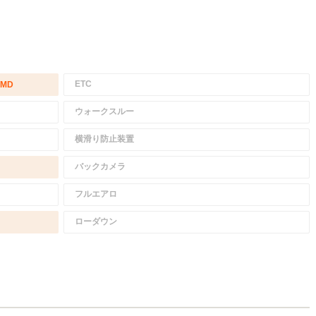
ETC
/MD
ウォークスルー
横滑り防止装置
バックカメラ
フルエアロ
ローダウン