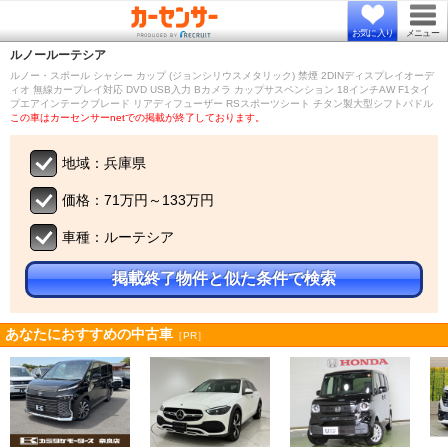
お気に入り
メニュー
ルノー
ルーテシア
ルノー・スポール シャシー カップ (ジョンシリウスメタリック) 禁煙 2DINディスプレイオーデ
ィオ 無線カープレイ対応 DVD USB入力 Bカメラ カップサスペンション 18インチAW F1タイ
プエアインテークブレード リアディフューザー RSスポーツシート チタン製大型シフトパドル
この車はカーセンサーnetでの掲載が終了しております。
地域：兵庫県
価格：71万円～133万円
車種：ルーテシア
掲載終了物件と似た条件で検索
あなたにおすすめの中古車
［PR］