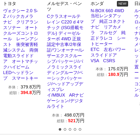
トヨタ
メルセデス・ベン
ホンダ
日
NEW!
ツ
ヴォクシー 2.0 S-
N-BOX 660 4WD
ル
当社レンタアッ
Z バックカメラ
Cクラスオールテ
ウ
プ 純正コネクト
ナビ クリアラン
レイン C220 d 4マ
ロ
ナビ リアカメ
スソナー オート
チック (ISG搭載モ
ィ
ラ フルセグ 純
クルーズコントロ
デル) ディーゼル
ナ
正ドラレコ シー
ール レーンアシ
ターボ 4WD 正規
ラ
トヒーター
スト 衝突被害軽
認定中古車/2年保
メ
ETC 左右パワー
減システム 両側
証/ワンオーナー/レ
レ
スライドドア
電動スライドド
ザーエクスクルー
ッ
VSA CSRS
ア オートマチッ
シブパッケージ/パ
ド
クハイビーム
ノラミックスライ
置
175.0
万円
本体：
LEDヘッドラン
ディングルーフ/ベ
ー
180.9
万円
総額：
プ スマートキー
ーシックパッケー
ー
ジ/ヘッドアップデ
コ
379.8
万円
本体：
ィスプレ
ン
394.8
万円
総額：
イ/MBUX ARナビ
ル
ゲーション/デジタ
ルライト
498.0
万円
本体：
521
万円
総額：