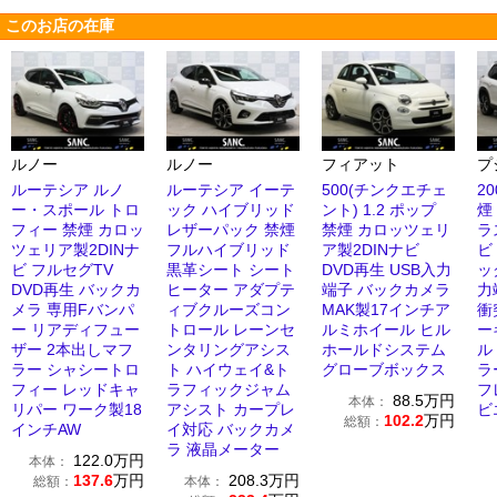
このお店の在庫
ルノー
ルノー
フィアット
プ
ルーテシア ルノ
ルーテシア イーテ
500(チンクエチェ
2
ー・スポール トロ
ック ハイブリッド
ント) 1.2 ポップ
煙
フィー 禁煙 カロッ
レザーパック 禁煙
禁煙 カロッツェリ
ラ
ツェリア製2DINナ
フルハイブリッド
ア製2DINナビ
ビ
ビ フルセグTV
黒革シート シート
DVD再生 USB入力
ッ
DVD再生 バックカ
ヒーター アダプテ
端子 バックカメラ
力端
メラ 専用Fバンパ
ィブクルーズコン
MAK製17インチア
衝
ー リアディフュー
トロール レーンセ
ルミホイール ヒル
ー
ザー 2本出しマフ
ンタリングアシス
ホールドシステム
ル
ラー シャシートロ
ト ハイウェイ&ト
グローブボックス
ラ
フィー レッドキャ
ラフィックジャム
フ
88.5
万円
本体：
リパー ワーク製18
アシスト カープレ
ビ
102.2
万円
総額：
インチAW
イ対応 バックカメ
ラ 液晶メーター
122.0
万円
本体：
137.6
万円
208.3
万円
総額：
本体：