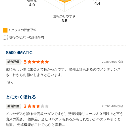
積載性
4.4
4.0
運転のしやすさ
3.5
Sクラスの評価平均
現行のセダンの評価平均
S500 4MATIC
5
総合評価
2026/05/08投稿
素晴らしい車に出会えて良かったです。 整備工場もあるのでメンテナンス
もこれからお願いしようと思います。
Kさん
とにかく壊れる
3
総合評価
2026/04/09投稿
メルセデスが誇る最高級セダンですが、発売以降リコール３０回以上と言う
出来の悪さ。 個体差、当たりハズレもあるかもしれないがハズレを引くと
地獄。 先進機能がこれでもかと満載…