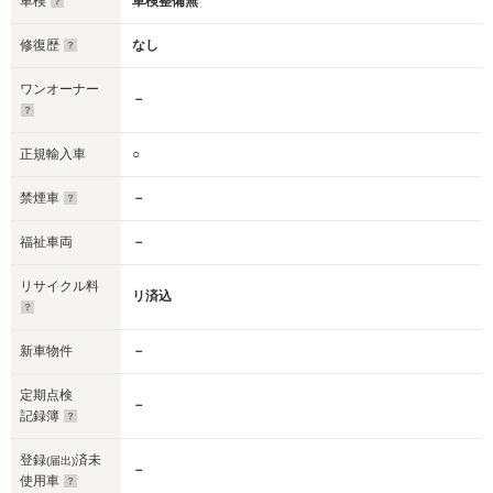
車検
車検整備無
修復歴
なし
ワンオーナー
－
正規輸入車
○
禁煙車
－
福祉車両
－
リサイクル料
リ済込
新車物件
－
定期点検
－
記録簿
登録
済未
(届出)
－
使用車