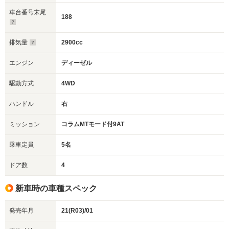
車台番号末尾
188
排気量
2900cc
エンジン
ディーゼル
駆動方式
4WD
ハンドル
右
ミッション
コラムMTモード付9AT
乗車定員
5名
ドア数
4
新車時の車種スペック
発売年月
21(R03)/01