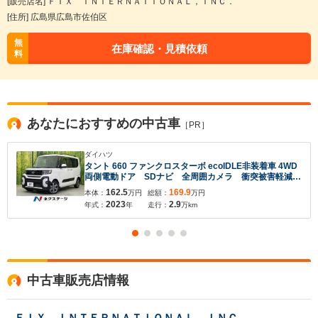
[販売店名] ＦＩＸ ＩＮＴＥＲＮＡＴＩＯＮＡＬ，ＩＮＣ．
[住所] 広島県広島市佐伯区
無
在庫確認・見積依頼
料
あなたにおすすめの中古車
［PR］
ダイハツ
タント 660 ファンクロスターボ ecoIDLE非装着車 4WD
両側電動ドア SDナビ 全周囲カメラ 衝突被害軽減
アダプティブクルーズ 禁煙車 前後ドラレコ コーナ
162.5
169.9
本体：
万円
総額：
万円
ーセンサー LEDヘッド ルーフレール ETC 純正15
2023
2.9
年式：
年
走行：
万km
インチアルミ Bluetooth フルセグ
中古車販売店情報
ＦＩＸ ＩＮＴＥＲＮＡＴＩＯＮＡＬ，ＩＮＣ．