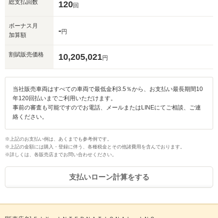
総支払回数
120
回
ボーナス月
-
円
加算額
割賦販売価格
10,205,021
円
当社販売車両はすべての車両で最低金利3.5％から、お支払い最長期間10
年120回払いまでご利用いただけます。
事前の審査も可能ですのでお電話、メールまたはLINEにてご相談、ご連
入力途中の情報を保存しますか？
絡ください。
※次回問い合わせをする際に自動入力されます
※上記のお支払い例は、あくまでも参考例です。
※保存された情報は
90
日で破棄されます
※上記の金額には購入・登録に伴う、各種税金とその他諸費用を含んでおります。
※詳しくは、各販売店までお問い合わせください。
いいえ
はい
支払いローン計算をする