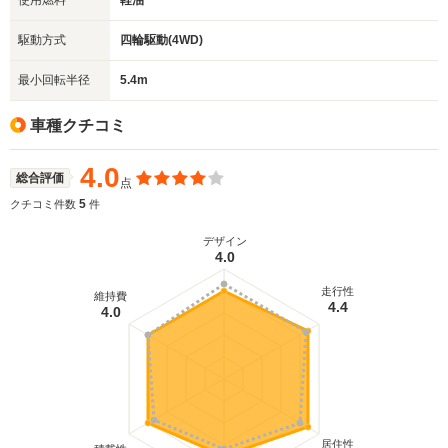
使用燃料
軽油
駆動方式
四輪駆動(4WD)
最小回転半径
5.4m
車種クチコミ
4.0
総合評価
点
5
クチコミ件数
件
デザイン
4.0
走行性
維持費
4.4
4.0
居住性