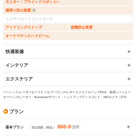
モニター：ブラインドスポット/－
横滑り防止装置
ヒルディセントコントロール
アイドリングストップ
盗難防止装置
オートマチックハイビーム
快適装備
インテリア
エクステリア
ベーシック/レーダーセーフティ/エアバランス/レザーエクスクルーシブPKG・前席シートヒー
ター/ベンチレーター・Burmesterサウンド・ヘッドアップディスプレイ・360カメラ・ETC
プラン
860.0
万円
基本プラン
支払総額（税込）