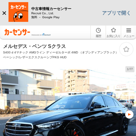
中古車情報カーセンサー
アプリで開く
Recruit Co., Ltd.
無料 － Google Play
履歴
お気に入り
メニュー
メルセデス・ベンツ Sクラス
S400 d 4マチック AMGライン ディーゼルターボ 4WD （オブシディアンブラック）
ベーシック/レザーエクスクルーシブPKG HUD
1/77