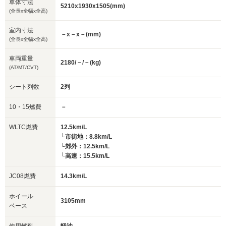
車体寸法
5210x1930x1505(mm)
(全長x全幅x全高)
室内寸法
－x－x－(mm)
(全長x全幅x全高)
車両重量
2180/－/－(kg)
(AT/MT/CVT)
シート列数
2列
10・15燃費
－
WLTC燃費
12.5km/L
└市街地：8.8km/L
└郊外：12.5km/L
└高速：15.5km/L
JC08燃費
14.3km/L
ホイール
3105mm
ベース