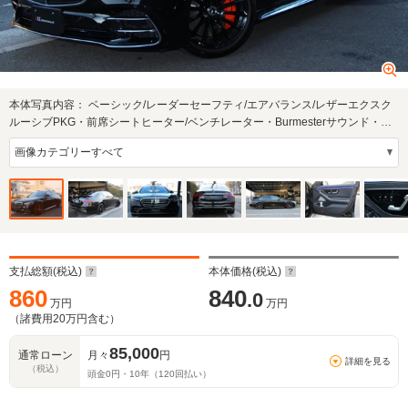
本体写真内容：
ベーシック/レーダーセーフティ/エアバランス/レザーエクスク
ルーシブPKG・前席シートヒーター/ベンチレーター・Burmesterサウンド・ヘ
ッドアップ…
支払総額(税込)
本体価格(税込)
860
840
.0
万円
万円
（諸費用
20
万円含む）
85,000
通常ローン
月々
円
詳細を見る
（税込）
頭金
0
円・
10
年（
120
回払い）