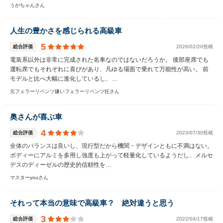
うがちゃんさん
人生の豊かさを感じられる高級車
5
総合評価
2026/02/20投稿
電装系以外は非常に完成された名車なのではないだろうか。 後部座席でも
運転席でもそれぞれに喜びがあり、凡ゆる場面で乗れて万能性が高い。 前
モデルと比べ大幅に進化しているし、…
元フェラーリベンツ嫌いフェラーリベンツ狂さん
奥さんが喜ぶ車
4
総合評価
2023/07/30投稿
全体のバランスは良いし、現行型だから機関・デザインともに不満はない。
ボディーにアルミを多用し強度も上がって軽量化しているようだし、メルセ
デスのディーゼルの歴史的信頼性を…
マスターyouさん
それって本当の意味で高級車？ 絶対違うと思う
3
総合評価
2022/04/17投稿