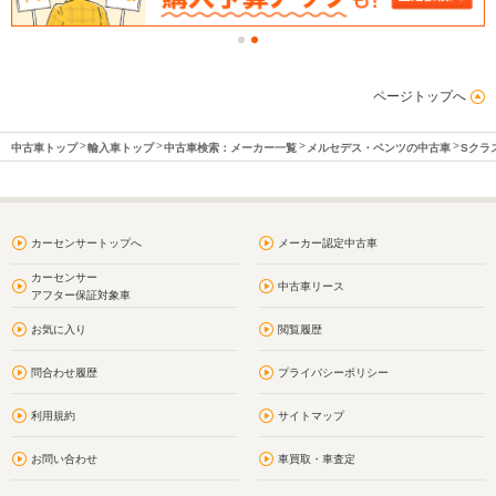
ページトップへ
中古車トップ
輸入車トップ
中古車検索：メーカー一覧
メルセデス・ベンツの中古車
Sクラ
カーセンサートップへ
メーカー認定中古車
カーセンサー
中古車リース
アフター保証対象車
お気に入り
閲覧履歴
問合わせ履歴
プライバシーポリシー
利用規約
サイトマップ
お問い合わせ
車買取・車査定