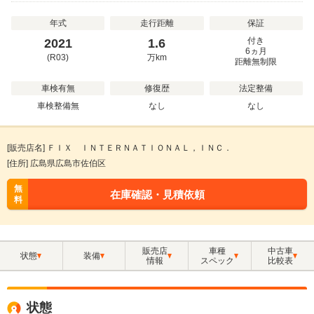
年式
走行距離
保証
付き
2021
1.6
6ヵ月
(R03)
万
km
距離無制限
車検有無
修復歴
法定整備
車検整備無
なし
なし
[販売店名] ＦＩＸ ＩＮＴＥＲＮＡＴＩＯＮＡＬ，ＩＮＣ．
[住所] 広島県広島市佐伯区
無
在庫確認・見積依頼
料
販売店
車種
中古車
状態
装備
情報
スペック
比較表
状態