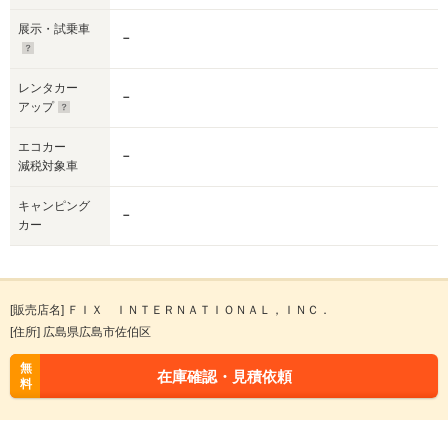
展示・試乗車
－
レンタカー
－
アップ
エコカー
－
減税対象車
キャンピング
－
カー
[販売店名] ＦＩＸ ＩＮＴＥＲＮＡＴＩＯＮＡＬ，ＩＮＣ．
[住所] 広島県広島市佐伯区
無
在庫確認・見積依頼
料