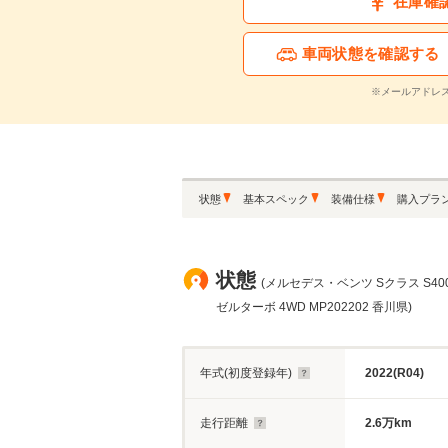
在庫確
車両状態を確認する
※メールアドレ
状態
基本スペック
装備仕様
購入プラ
状態
(メルセデス・ベンツ Sクラス S40
ゼルターボ 4WD MP202202 香川県)
年式(初度登録年)
2022(R04)
走行距離
2.6万km