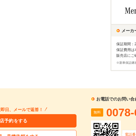
メーカ
保証期間：
保証費用は
販売店にご
※新車保証継
お電話でのお問い合
0078-
短即日、メールで返答！
無料
店予約をする
電話番