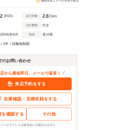
価格見直しメールを受け取る
2
2.6
(R04)
走行距離
万km
付き
法定整備
(R09)
年9月
香川県
地域
/
2年
/
距離無制限
でのお問い合わせ
店から最短即日、メールで返答！
来店予約をする
在庫確認・見積依頼をする
態を確認する
その他
※メールアドレスは販売店に公開されません