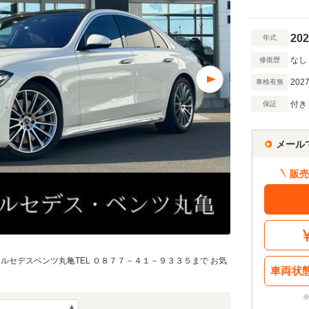
202
年式
なし
修復歴
2027
車検有無
付き
保証
メール
販売
ルセデスベンツ丸亀TEL ０８７７－４１－９３３５まで お気
車両状