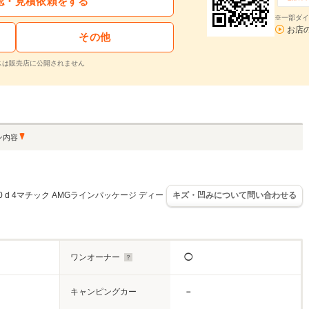
認・見積依頼をする
※一部ダイ
お店
その他
スは販売店に公開されません
ン内容
0 d 4マチック AMGラインパッケージ ディー
キズ・凹みについて問い合わせる
ワンオーナー
◯
キャンピングカー
－