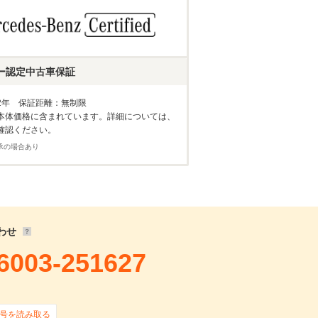
ー認定中古車保証
2年 保証距離：無制限
本体価格に含まれています。詳細については、
確認ください。
承の場合あり
わせ
6003-251627
号を読み取る