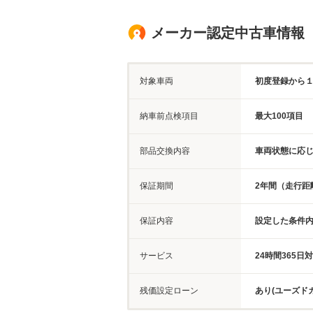
メーカー認定中古車情報
対象車両
初度登録から
納車前点検項目
最大100項目
部品交換内容
車両状態に応
保証期間
2年間（走行距
保証内容
設定した条件
サービス
24時間365
残価設定ローン
あり(ユーズド