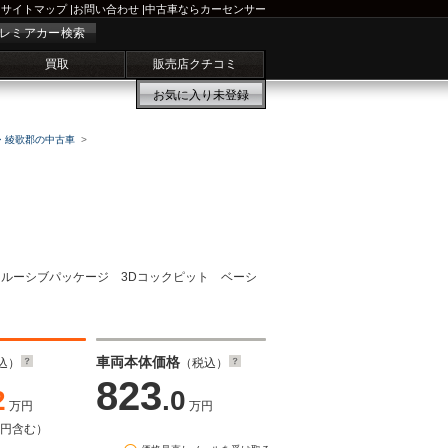
サイトマップ
|
お問い合わせ
|
中古車ならカーセンサー
レミアカー検索
買取
販売店クチコミ
お気に入り
未登録
・綾歌郡の中古車
クスクルーシブパッケージ 3Dコックピット ベーシ
車両本体価格
込）
（税込）
823
2
.0
万円
万円
万円含む）