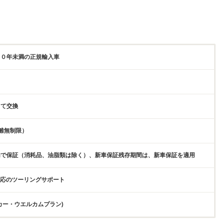
１０年未満の正規輸入車
じて交換
離無制限）
内で保証（消耗品、油脂類は除く）、新車保証残存期間は、新車保証を適用
日対応のツーリングサポート
カー・ウエルカムプラン)