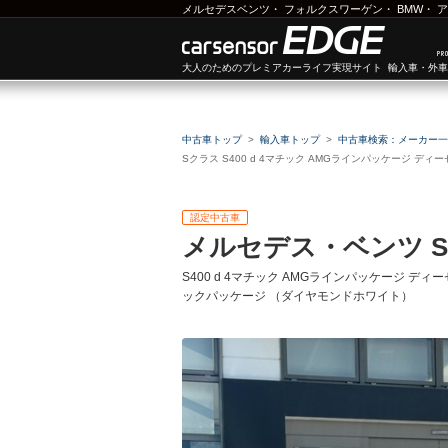
メルセデスベンツ
・
フォルクスワーゲン
・
BMW
・
ア
大人のためのプレミアカーライフ実現サイト 輸入車・外
中古車トップ
輸入車トップ
中古車検索：メーカー一
Sクラス S400 d 4マチック AMGラインパッケージ ディ
認定中古車
メルセデス・ベンツ 
S400 d 4マチック AMGラインパッケージ 
ックパッケージ （ダイヤモンドホワイト）