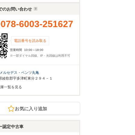
でのお問い合わせ
0078-6003-251627
電話番号を読み取る
営業時間
10:00～18:00
※一部ダイヤル回線、IP・光回線は利用不可
メルセデス・ベンツ丸亀
県綾歌郡宇多津町東分２９４－１
在庫一覧を見る
お気に入り追加
ー認定中古車