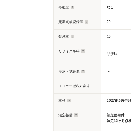
修復歴
なし
定期点検記録簿
◯
禁煙車
◯
リサイクル料
リ済込
展示・試乗車
－
エコカー減税対象車
－
車検
2027(R09)年9
法定整備
法定整備付
法定12ヶ月点