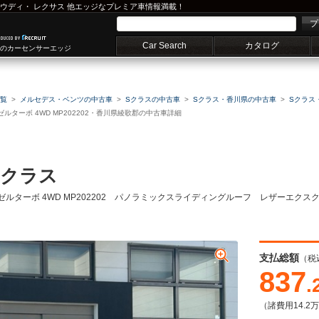
ウディ
・
レクサス
他エッジなプレミア車情報満載！
プ
Car Search
カタログ
車のカーセンサーエッジ
覧
メルセデス・ベンツの中古車
Sクラスの中古車
Sクラス・香川県の中古車
Sクラス
ーゼルターボ 4WD MP202202・香川県綾歌郡の中古車詳細
Sクラス
ディーゼルターボ 4WD MP202202 パノラミックスライディングルーフ レザーエ
支払総額
（税
837
.
（諸費用14.2