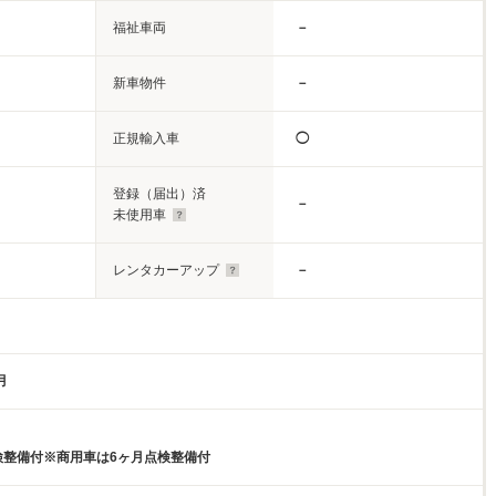
福祉車両
－
新車物件
－
正規輸入車
◯
登録（届出）済
－
未使用車
レンタカーアップ
－
月
検整備付※商用車は6ヶ月点検整備付