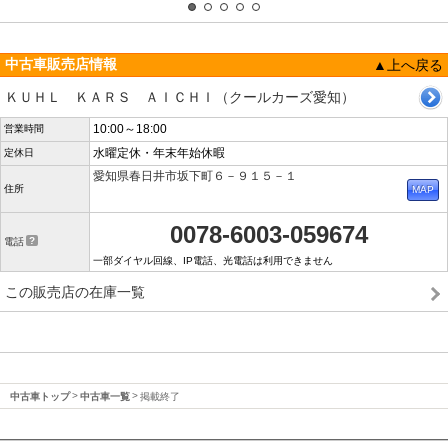
中古車販売店情報
▲上へ戻る
ＫＵＨＬ ＫＡＲＳ ＡＩＣＨＩ（クールカーズ愛知）
10:00～18:00
営業時間
水曜定休・年末年始休暇
定休日
愛知県春日井市坂下町６－９１５－１
住所
0078-6003-059674
電話
一部ダイヤル回線、IP電話、光電話は利用できません
この販売店の在庫一覧
中古車トップ
中古車一覧
掲載終了