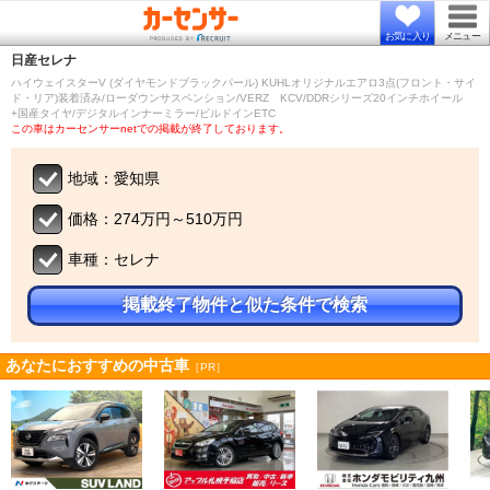
お気に入り
メニュー
日産
セレナ
ハイウェイスターV (ダイヤモンドブラックパール) KUHLオリジナルエアロ3点(フロント・サイ
ド・リア)装着済み/ローダウンサスペンション/VERZ KCV/DDRシリーズ20インチホイール
+国産タイヤ/デジタルインナーミラー/ビルドインETC
この車はカーセンサーnetでの掲載が終了しております。
地域：愛知県
価格：274万円～510万円
車種：セレナ
掲載終了物件と似た条件で検索
あなたにおすすめの中古車
［PR］