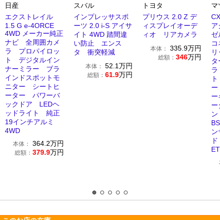
日産
スバル
トヨタ
マ
エクストレイル
インプレッサスポ
プリウス 2.0 Z デ
CX
1.5 G e-4ORCE
ーツ 2.0 i-S アイサ
ィスプレイオーデ
ア
4WD メーカー純正
イト 4WD 踏間違
ィオ リアカメラ
ゼ
ナビ 全周囲カメ
い防止 エンス
コ
335.9
万円
本体：
ラ プロパイロッ
タ 衝突軽減
リ
346
万円
総額：
ト デジタルイン
タ
52.1
万円
本体：
ナーミラー ブラ
ラ
61.9
万円
総額：
インドスポットモ
ト
ニター シートヒ
ー
ーター パワーバ
ー
ックドア LEDヘ
ー
ッドライト 純正
ン
19インチアルミ
B
4WD
ン
ド
364.2
万円
本体：
E
379.9
万円
総額：