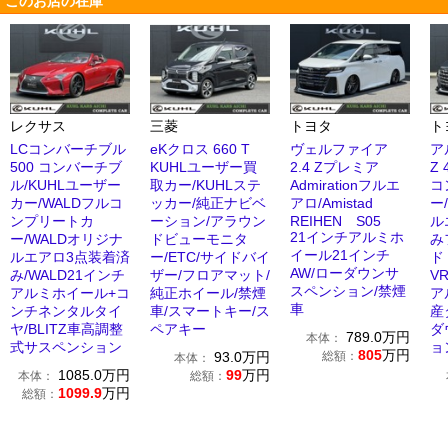
このお店の在庫
レクサス
三菱
トヨタ
ト
LCコンバーチブル
eKクロス 660 T
ヴェルファイア
ア
500 コンバーチブ
KUHLユーザー買
2.4 Zプレミア
Z
ル/KUHLユーザー
取カー/KUHLステ
Admirationフルエ
コ
カー/WALDフルコ
ッカー/純正ナビベ
アロ/Amistad
ー
ンプリートカ
ーション/アラウン
REIHEN S05
ル
21インチアルミホ
ー/WALDオリジナ
ドビューモニタ
み
イール21インチ
ルエアロ3点装着済
ー/ETC/サイドバイ
ド
AW/ローダウンサ
み/WALD21インチ
ザー/フロアマット/
V
スペンション/禁煙
アルミホイール+コ
純正ホイール/禁煙
ア
車
ンチネンタルタイ
車/スマートキー/ス
産
ヤ/BLITZ車高調整
ペアキー
ダ
789.0
万円
本体：
式サスペンション
ョ
805
万円
93.0
万円
総額：
本体：
1085.0
万円
99
万円
本体：
総額：
1099.9
万円
総額：