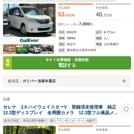
ップ/フォグライト/オートライト
支払総額
本体価格
53.
46.
8
5
万円
万円
7,000
通常ローン
月々
円
年式
2013
年
走行
8.7
万km
車検
'28/04
修復
なし
保証
保証付
整備
法定整備付
住所
愛知県名古屋市中村区
今すぐ在庫確認・見積依頼
無
電話する
料
販売店：
ガリバー 岩塚本通店
日産
セレナ 2.0 ハイウェイスターV 登録済未使用車 純正
12.3型ディスプレイ 全周囲カメラ 12.3型フル液晶メー
ター プロパイロット デジタルミラー ハンズフリー
販売店保証
車両品質評価書付
購入プラン付
オンライン相談可
両側電動 エマージェンシーブレーキ BSM コーナー
センサー ドラレコ
支払総額
本体価格