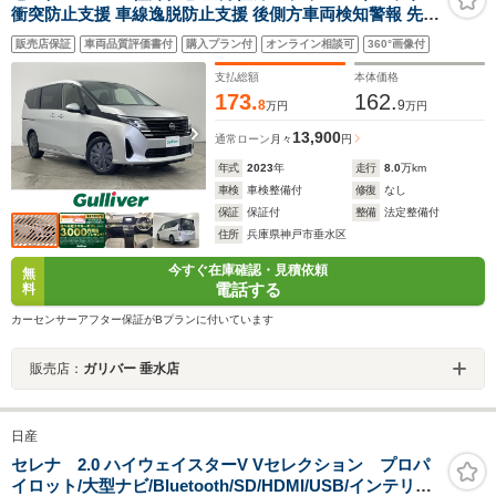
衝突防止支援 車線逸脱防止支援 後側方車両検知警報 先行
車発進告知 パワースライドドア デジタルインナーミラー
販売店保証
車両品質評価書付
購入プラン付
オンライン相談可
360°画像付
ハイビームアシスト スマートキー LEDヘッドライト ETC
支払総額
本体価格
173.
162.
8
9
万円
万円
13,900
通常ローン
月々
円
年式
2023
年
走行
8.0
万km
車検
車検整備付
修復
なし
保証
保証付
整備
法定整備付
住所
兵庫県神戸市垂水区
今すぐ在庫確認・見積依頼
無
電話する
料
カーセンサーアフター保証がBプランに付いています
販売店：
ガリバー 垂水店
日産
セレナ 2.0 ハイウェイスターV Vセレクション プロパ
イロット/大型ナビ/Bluetooth/SD/HDMI/USB/インテリジ