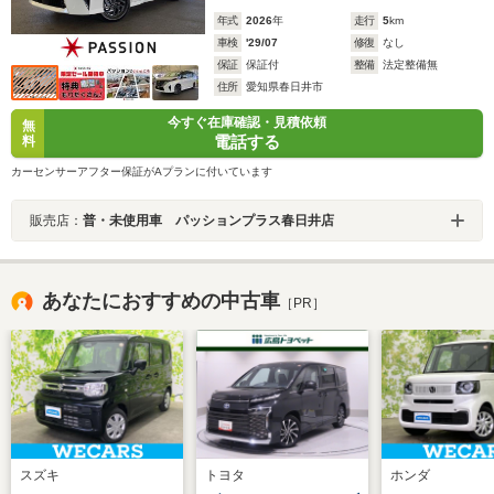
年式
2026
年
走行
5
km
車検
'29/07
修復
なし
保証
保証付
整備
法定整備無
住所
愛知県春日井市
今すぐ在庫確認・見積依頼
無
電話する
料
カーセンサーアフター保証がAプランに付いています
販売店：
普・未使用車 パッションプラス春日井店
あなたにおすすめの中古車
［PR］
スズキ
トヨタ
ホンダ