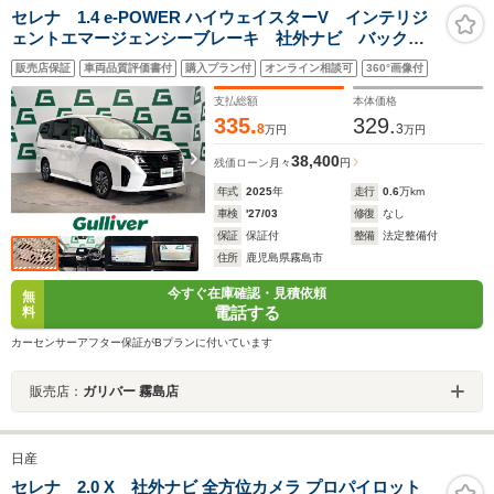
セレナ 1.4 e-POWER ハイウェイスターV インテリジ
ェントエマージェンシーブレーキ 社外ナビ バックカ
メラ 両側パワースライドドア インテリジェントクル
販売店保証
車両品質評価書付
購入プラン付
オンライン相談可
360°画像付
ーズコントロール LEDオートライト ハーフレザーシ
ート 純正アルミホイール パドルシフト
支払総額
本体価格
335.
329.
8
3
万円
万円
38,400
残価ローン
月々
円
年式
2025
年
走行
0.6
万km
車検
'27/03
修復
なし
保証
保証付
整備
法定整備付
住所
鹿児島県霧島市
今すぐ在庫確認・見積依頼
無
電話する
料
カーセンサーアフター保証がBプランに付いています
販売店：
ガリバー 霧島店
日産
セレナ 2.0 X 社外ナビ 全方位カメラ プロパイロット