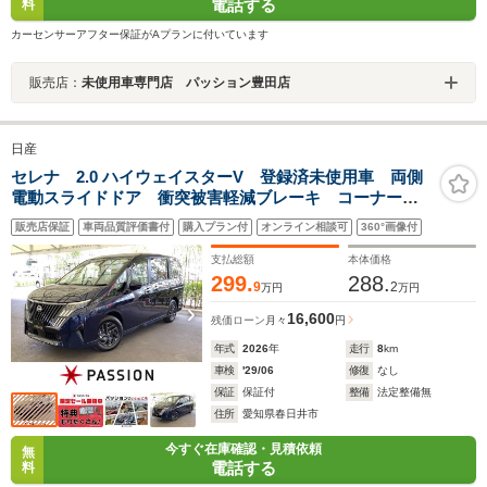
電話する
料
カーセンサーアフター保証がAプランに付いています
販売店：
未使用車専門店 パッション豊田店
日産
セレナ 2.0 ハイウェイスターV 登録済未使用車 両側
電動スライドドア 衝突被害軽減ブレーキ コーナーセ
ンサー スマートキー アダクティブクルーズコントロ
販売店保証
車両品質評価書付
購入プラン付
オンライン相談可
360°画像付
ール アルミホイール アイドリングストップ アラウ
ンドビューモニター
支払総額
本体価格
299.
288.
9
2
万円
万円
16,600
残価ローン
月々
円
年式
2026
年
走行
8
km
車検
'29/06
修復
なし
保証
保証付
整備
法定整備無
住所
愛知県春日井市
今すぐ在庫確認・見積依頼
無
電話する
料