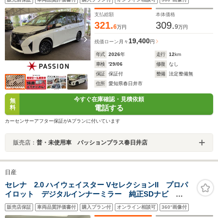
ール アルミホイール アイドリングストップ アラウ
ンドビューモニター
支払総額
本体価格
321.
309.
6
9
万円
万円
19,400
残価ローン
月々
円
年式
2026
年
走行
12
km
車検
'29/06
修復
なし
保証
保証付
整備
法定整備無
住所
愛知県春日井市
今すぐ在庫確認・見積依頼
無
電話する
料
カーセンサーアフター保証がAプランに付いています
販売店：
普・未使用車 パッションプラス春日井店
日産
セレナ 2.0 ハイウェイスター VセレクションII プロパ
イロット デジタルインナーミラー 純正SDナビ
Bluetooth CD DVD フルセグ 全方位カメラ
販売店保証
車両品質評価書付
購入プラン付
オンライン相談可
360°画像付
ETC 社外ドライブレコーダー 社外フロアマット 両