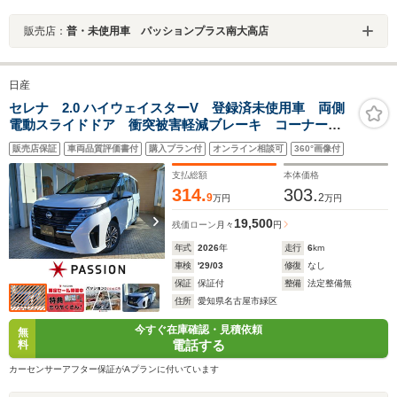
販売店：
普・未使用車 パッションプラス南大高店
日産
セレナ 2.0 ハイウェイスターV 登録済未使用車 両側
電動スライドドア 衝突被害軽減ブレーキ コーナーセ
ンサー スマートキー アラウンドビューモニター ア
販売店保証
車両品質評価書付
購入プラン付
オンライン相談可
360°画像付
イドリングストップ 電動格納ドアミラー アルミホイ
ール LEDヘッドライト
支払総額
本体価格
314.
303.
9
2
万円
万円
19,500
残価ローン
月々
円
年式
2026
年
走行
6
km
車検
'29/03
修復
なし
保証
保証付
整備
法定整備無
住所
愛知県名古屋市緑区
今すぐ在庫確認・見積依頼
無
電話する
料
カーセンサーアフター保証がAプランに付いています