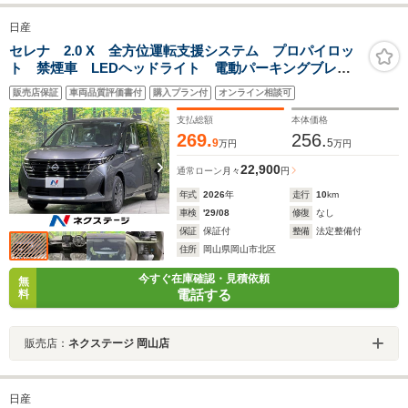
日産
セレナ 2.0 X 全方位運転支援システム プロパイロッ
ト 禁煙車 LEDヘッドライト 電動パーキングブレー
キ インテリジェントキー プッシュスタート 革巻き
販売店保証
車両品質評価書付
購入プラン付
オンライン相談可
ステアリング
支払総額
本体価格
269.
256.
9
5
万円
万円
22,900
通常ローン
月々
円
年式
2026
年
走行
10
km
車検
'29/08
修復
なし
保証
保証付
整備
法定整備付
住所
岡山県岡山市北区
今すぐ在庫確認・見積依頼
無
電話する
料
販売店：
ネクステージ 岡山店
日産