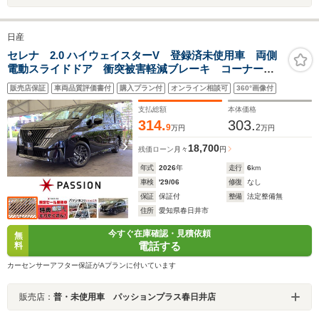
日産
セレナ 2.0 ハイウェイスターV 登録済未使用車 両側
電動スライドドア 衝突被害軽減ブレーキ コーナーセ
ンサー スマートキー アダクティブクルーズコントロ
販売店保証
車両品質評価書付
購入プラン付
オンライン相談可
360°画像付
ール アルミホイール アイドリングストップ アラウ
ンドビューモニター
支払総額
本体価格
314.
303.
9
2
万円
万円
18,700
残価ローン
月々
円
年式
2026
年
走行
6
km
車検
'29/06
修復
なし
保証
保証付
整備
法定整備無
住所
愛知県春日井市
今すぐ在庫確認・見積依頼
無
電話する
料
カーセンサーアフター保証がAプランに付いています
販売店：
普・未使用車 パッションプラス春日井店