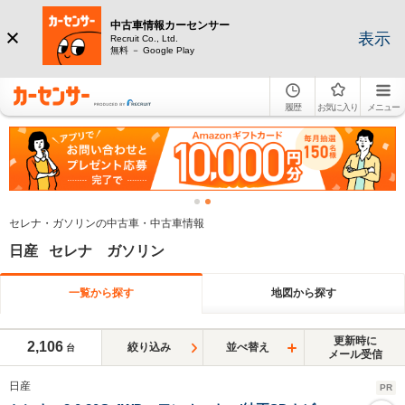
中古車情報カーセンサー
表示
Recruit Co., Ltd.
無料 － Google Play
履歴
お気に入り
メニュー
セレナ・ガソリンの中古車・中古車情報
日産 セレナ ガソリン
一覧から探す
地図から探す
更新時に
2,106
絞り込み
並べ替え
台
メール受信
日産
PR