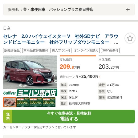
販売店：
普・未使用車 パッションプラス春日井店
日産
セレナ 2.0 ハイウェイスター V 社外SDナビ アラウ
ンドビューモニター 社外フリップダウンモニター プ
ロパイロット エマージェンシーブレーキ コーナーセ
販売店保証
車両品質評価書付
購入プラン付
オンライン相談可
360°画像付
ンサー BSM 両側電動 ETC USBポート 純正LED
ヘッドライト
支払総額
本体価格
209.
203.
8
2
万円
万円
25,400
通常ローン
月々
円
年式
2020
年
走行
3.4
万km
車検
'27/12
修復
なし
保証
保証付
整備
法定整備付
住所
福岡県大野城市
今すぐ在庫確認・見積依頼
無
電話する
料
カーセンサーアフター保証がBプランに付いています