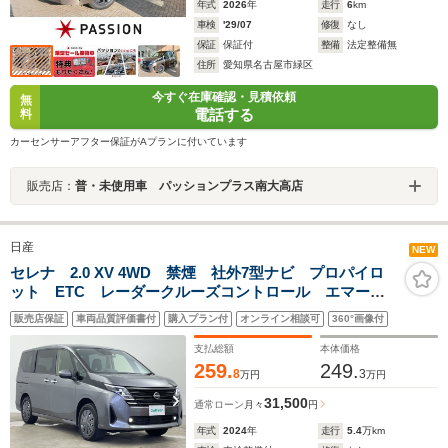
年式
2026
年
走行
6
km
車検
'29/07
修復
なし
保証
保証付
整備
法定整備無
住所
愛知県名古屋市緑区
今すぐ在庫確認・見積依頼
無
電話する
料
カーセンサーアフター保証がAプランに付いています
販売店：
普・未使用車 パッションプラス南大高店
日産
NEW
セレナ 2.0 XV 4WD 禁煙 社外7型ナビ プロパイロ
ット ETC レーダークルーズコントロール エマージ
ェンシーブレーキ ブラインドスポットモニター レー
販売店保証
車両品質評価書付
購入プラン付
オンライン相談可
360°画像付
ンキープアシスト シートヒーター ハンドルヒータ
ー バックカメラ
支払総額
本体価格
259.
249.
8
3
万円
万円
31,500
通常ローン
月々
円
年式
2024
年
走行
5.4
万km