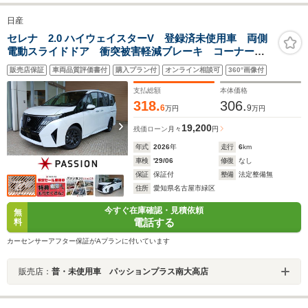
日産
セレナ 2.0 ハイウェイスターV 登録済未使用車 両側
電動スライドドア 衝突被害軽減ブレーキ コーナーセ
ンサー スマートキー アラウンドビューモニター ア
販売店保証
車両品質評価書付
購入プラン付
オンライン相談可
360°画像付
イドリングストップ 電動格納ドアミラー アルミホイ
ール LEDヘッドライト
支払総額
本体価格
318.
306.
6
9
万円
万円
19,200
残価ローン
月々
円
年式
2026
年
走行
6
km
車検
'29/06
修復
なし
保証
保証付
整備
法定整備無
住所
愛知県名古屋市緑区
今すぐ在庫確認・見積依頼
無
電話する
料
カーセンサーアフター保証がAプランに付いています
販売店：
普・未使用車 パッションプラス南大高店