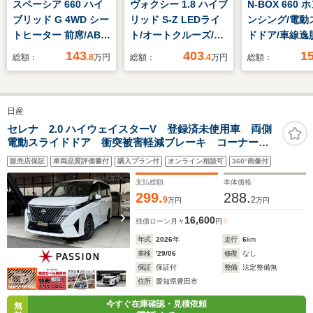
スペーシア 660 ハイ
ヴォクシー 1.8 ハイブ
N-BOX 660
ブリッド G 4WD シー
リッド S-Z LEDライ
ンシング/電動
トヒーター 前席/ABS/
ト/オートクルーズ/オ
ドドア/車線逸
横滑り防止装置/アイ
ートハイビーム/ETC
支援システム/
143
403
1
総額：
.8
万円
総額：
.4
万円
総額：
ドリングストップ/禁
ディスプレイオーディ
ランプ LED/E
煙車/エアバッグ 運転
オ&後席モニター
ABS/横滑り防
席/エアバッグ 助手席/
アイドリング
日産
エアバッグ サイド/パ
プ/クルーズコ
ワーウインドウ/エン
ール/バックモ
セレナ 2.0 ハイウェイスターV 登録済未使用車 両側
電動スライドドア 衝突被害軽減ブレーキ コーナーセ
ジンスタートボタン/
禁煙車
ンサー スマートキー アイドリングストップ アラウ
オートエアコン
販売店保証
車両品質評価書付
購入プラン付
オンライン相談可
360°画像付
ンドビューモニター アダクティブクルーズコントロー
ル 電動格納ドアミラー
支払総額
本体価格
299.
288.
9
2
万円
万円
16,600
残価ローン
月々
円
年式
2026
年
走行
6
km
車検
'29/06
修復
なし
保証
保証付
整備
法定整備無
住所
愛知県豊田市
今すぐ在庫確認・見積依頼
無