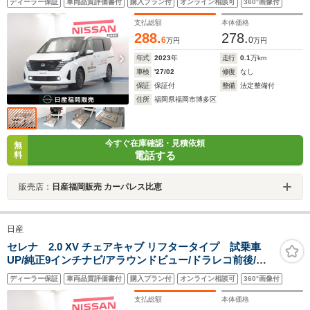
ディーラー保証
車両品質評価書付
購入プラン付
オンライン相談可
360°画像付
ラ-/ETC
支払総額
本体価格
288.
278.
6
0
万円
万円
年式
2023
年
走行
0.1
万km
車検
'27/02
修復
なし
保証
保証付
整備
法定整備付
住所
福岡県福岡市博多区
今すぐ在庫確認・見積依頼
無
電話する
料
販売店：
日産福岡販売 カーパレス比恵
日産
セレナ 2.0 XV チェアキャブ リフタータイプ 試乗車
UP/純正9インチナビ/アラウンドビュー/ドラレコ前後/両
側オートスライドドア/プロパイロット/スマ-トルームミ
ディーラー保証
車両品質評価書付
購入プラン付
オンライン相談可
360°画像付
ラ-/ETC
支払総額
本体価格