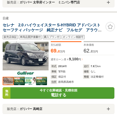
販売店：
ガリバー 太宰府インター ミニバン専門店
日産
セレナ 2.0 ハイウェイスター S-HYBRID アドバンスト
セーフティ パッケージ 純正ナビ フルセグ アラウン
ドビュモニター 両側パワースライドドア HIDヘッドラ
販売店保証
車両品質評価書付
購入プラン付
オンライン相談可
イト クルーズコントロール
支払総額
本体価格
69.
62.
8
8
万円
万円
9,100
通常ローン
月々
円
年式
2014
年
走行
7.8
万km
車検
'27/11
修復
なし
保証
保証付
整備
法定整備付
住所
群馬県高崎市
今すぐ在庫確認・見積依頼
無
電話する
料
販売店：
ガリバー 高崎店