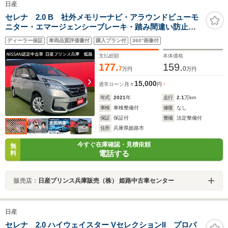
日産
セレナ 2.0 B 社外メモリーナビ・アラウンドビューモ
ニター・エマージェンシーブレーキ・踏み間違い防止・
車線逸脱警報・前後ソナー
ディーラー保証
車両品質評価書付
購入プラン付
360°画像付
支払総額
本体価格
177.
159.
7
0
万円
万円
15,000
通常ローン
月々
円
年式
2021
年
走行
2.1
万km
車検
車検整備付
修復
なし
保証
保証付
整備
法定整備付
住所
兵庫県姫路市
今すぐ在庫確認・見積依頼
無
電話する
料
販売店：
日産プリンス兵庫販売（株） 姫路中古車センター
日産
セレナ 2.0 ハイウェイスター VセレクションII プロパ