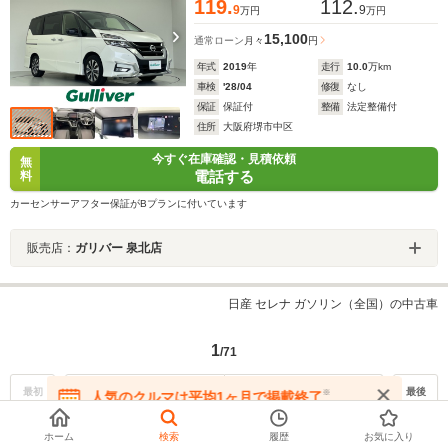
119.
112.
9
9
万円
万円
15,100
通常ローン
月々
円
年式
2019
年
走行
10.0
万km
車検
'28/04
修復
なし
保証
保証付
整備
法定整備付
住所
大阪府堺市中区
今すぐ在庫確認・見積依頼
無
電話する
料
カーセンサーアフター保証がBプランに付いています
販売店：
ガリバー 泉北店
日産 セレナ ガソリン（全国）の中古車
1
/71
最初
前の30件
次の30件
最後
※
人気のクルマは平均1ヶ月で掲載終了
在庫が無くなる前にお問い合わせください
※人気のクルマは平均1ヶ月で掲載終了
ホーム
検索
履歴
お気に入り
物件数合計1万台以上のメーカー｜算出データ期間：2024年9月～11月｜内容：物件数合計1万