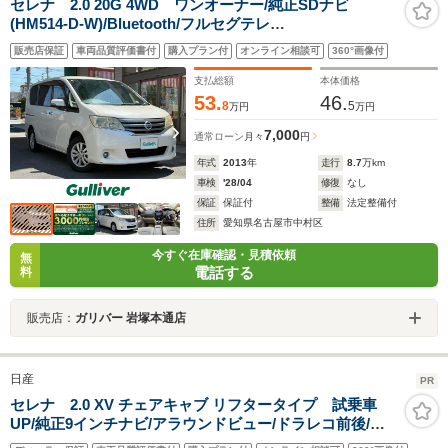
セレナ 2.0 20G 4WD ワンオーナー/純正SDナビ
(HM514-D-W)/Bluetooth/フルセグテレ
ビ/DVD/CD/AM/FM/AUX/バックカメラ/アイドリングスト
販売店保証
車両品質評価書付
購入プラン付
オンライン相談可
360°画像付
ップ/フォグライト/オートライト
支払総額
本体価格
53.
46.
8
5
万円
万円
7,000
通常ローン
月々
円
年式
2013
年
走行
8.7
万km
車検
'28/04
修復
なし
保証
保証付
整備
法定整備付
住所
愛知県名古屋市中村区
今すぐ在庫確認・見積依頼
無
電話する
料
販売店：
ガリバー 岩塚本通店
日産
PR
セレナ 2.0 XV チェアキャブ リフタータイプ 試乗車
UP/純正9インチナビ/アラウンドビュー/ドラレコ前後/両
側オートスライドドア/プロパイロット/スマ-トルームミ