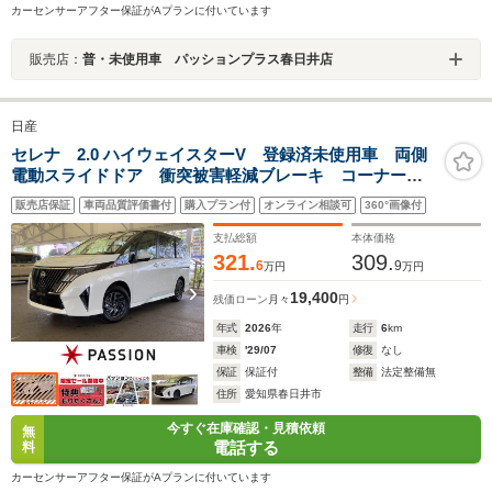
カーセンサーアフター保証がAプランに付いています
販売店：
普・未使用車 パッションプラス春日井店
日産
セレナ 2.0 ハイウェイスターV 登録済未使用車 両側
電動スライドドア 衝突被害軽減ブレーキ コーナーセ
ンサー スマートキー アダクティブクルーズコントロ
販売店保証
車両品質評価書付
購入プラン付
オンライン相談可
360°画像付
ール アルミホイール アイドリングストップ アラウ
ンドビューモニター
支払総額
本体価格
321.
309.
6
9
万円
万円
19,400
残価ローン
月々
円
年式
2026
年
走行
6
km
車検
'29/07
修復
なし
保証
保証付
整備
法定整備無
住所
愛知県春日井市
今すぐ在庫確認・見積依頼
無
電話する
料
カーセンサーアフター保証がAプランに付いています