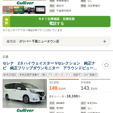
車検
車検整備付
修復
なし
保証
保証付
整備
法定整備付
住所
千葉県印西市
今すぐ在庫確認・見積依頼
無
電話する
料
カーセンサーアフター保証がBプランに付いています
販売店：
ガリバー 千葉ニュータウン店
日産
セレナ 2.0 ハイウェイスター Vセレクション 純正ナ
ビ 純正フリップダウンモニター アラウンドビューモ
ニター 両側パワースライドドア クルーズコントロー
販売店保証
車両品質評価書付
購入プラン付
オンライン相談可
360°画像付
ル ETC 衝突軽減システム LEDライト スマートキ
ー 純正フロアマット ドライブレコーダー
支払総額
本体価格
149.
143.
9
3
万円
万円
18,100
通常ローン
月々
円
年式
2018
年
走行
5.3
万km
車検
'27/07
修復
なし