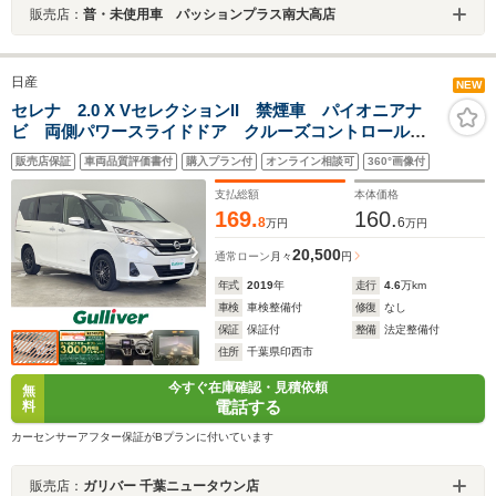
販売店：
普・未使用車 パッションプラス南大高店
日産
NEW
セレナ 2.0 X VセレクションII 禁煙車 パイオニアナ
ビ 両側パワースライドドア クルーズコントロール
スマートキー&プッシュスタート バックカメラ ETC
販売店保証
車両品質評価書付
購入プラン付
オンライン相談可
360°画像付
エマージェンシーブレーキ ステアリングスイッチ 電
動格納ミラー
支払総額
本体価格
169.
160.
8
6
万円
万円
20,500
通常ローン
月々
円
年式
2019
年
走行
4.6
万km
車検
車検整備付
修復
なし
保証
保証付
整備
法定整備付
住所
千葉県印西市
今すぐ在庫確認・見積依頼
無
電話する
料
カーセンサーアフター保証がBプランに付いています
販売店：
ガリバー 千葉ニュータウン店