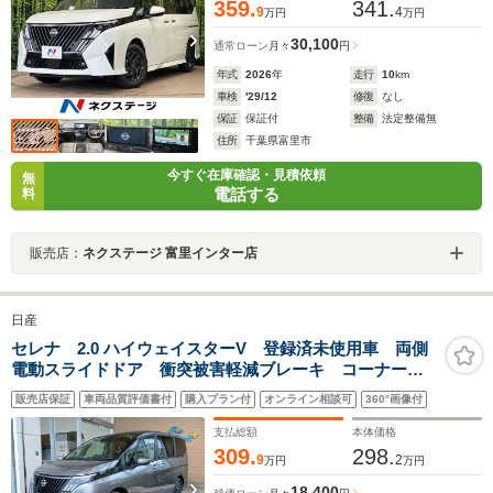
359.
341.
9
4
万円
万円
30,100
通常ローン
月々
円
年式
2026
年
走行
10
km
車検
'29/12
修復
なし
保証
保証付
整備
法定整備無
住所
千葉県富里市
今すぐ在庫確認・見積依頼
無
電話する
料
販売店：
ネクステージ 富里インター店
日産
セレナ 2.0 ハイウェイスターV 登録済未使用車 両側
電動スライドドア 衝突被害軽減ブレーキ コーナーセ
ンサー スマートキー アラウンドビューモニター ア
販売店保証
車両品質評価書付
購入プラン付
オンライン相談可
360°画像付
イドリングストップ 電動格納ドアミラー アルミホイ
ール LEDヘッドライト
支払総額
本体価格
309.
298.
9
2
万円
万円
18,400