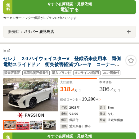
今すぐ在庫確認・見積依頼
無
電話する
料
カーセンサーアフター保証がBプランに付いています
販売店：
ガリバー 鹿児島店
日産
セレナ 2.0 ハイウェイスターV 登録済未使用車 両側
電動スライドドア 衝突被害軽減ブレーキ コーナーセ
ンサー スマートキー アダクティブクルーズコントロ
販売店保証
車両品質評価書付
購入プラン付
オンライン相談可
360°画像付
ール アルミホイール アイドリングストップ アラウ
ンドビューモニター
支払総額
本体価格
318.
306.
6
9
万円
万円
19,200
残価ローン
月々
円
年式
2026
年
走行
8
km
車検
'29/06
修復
なし
保証
保証付
整備
法定整備無
住所
愛知県春日井市
今すぐ在庫確認・見積依頼
無