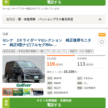
電話する
料
カーセンサーアフター保証がAプランに付いています
販売店：
普・未使用車 パッションプラス春日井店
日産
NEW
セレナ 2.0 ライダー Vセレクション 純正後席モニタ
ー 純正9型ナビ(フルセグ/Blu-
ray/DVD/Bluetooth/AM/FM/USB/AUX)衝突軽減 両側ハ
販売店保証
車両品質評価書付
購入プラン付
オンライン相談可
360°画像付
ンズフリー電動ドア LEDライト オーテック純正AW
スマートキー
支払総額
本体価格
119.
113.
8
6
万円
万円
15,100
通常ローン
月々
円
年式
2017
年
走行
7.2
万km
車検
'26/10
修復
なし
保証
保証付
整備
法定整備付
住所
秋田県秋田市
今すぐ在庫確認・見積依頼
無
電話する
料