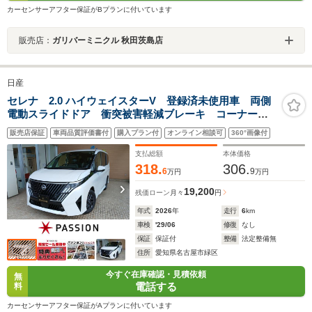
カーセンサーアフター保証がBプランに付いています
販売店：
ガリバーミニクル 秋田茨島店
日産
セレナ 2.0 ハイウェイスターV 登録済未使用車 両側
電動スライドドア 衝突被害軽減ブレーキ コーナーセ
ンサー スマートキー アラウンドビューモニター ア
販売店保証
車両品質評価書付
購入プラン付
オンライン相談可
360°画像付
イドリングストップ 電動格納ドアミラー アルミホイ
ール LEDヘッドライト
支払総額
本体価格
318.
306.
6
9
万円
万円
19,200
残価ローン
月々
円
年式
2026
年
走行
6
km
車検
'29/06
修復
なし
保証
保証付
整備
法定整備無
住所
愛知県名古屋市緑区
今すぐ在庫確認・見積依頼
無
電話する
料
カーセンサーアフター保証がAプランに付いています