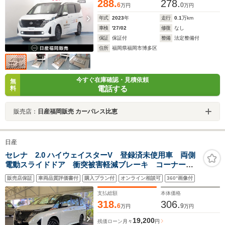
288.
278.
6
0
万円
万円
年式
2023
年
走行
0.1
万km
車検
'27/02
修復
なし
保証
保証付
整備
法定整備付
住所
福岡県福岡市博多区
今すぐ在庫確認・見積依頼
無
電話する
料
販売店：
日産福岡販売 カーパレス比恵
日産
セレナ 2.0 ハイウェイスターV 登録済未使用車 両側
電動スライドドア 衝突被害軽減ブレーキ コーナーセ
ンサー スマートキー アダクティブクルーズコントロ
販売店保証
車両品質評価書付
購入プラン付
オンライン相談可
360°画像付
ール アルミホイール アイドリングストップ アラウ
ンドビューモニター
支払総額
本体価格
318.
306.
6
9
万円
万円
19,200
残価ローン
月々
円