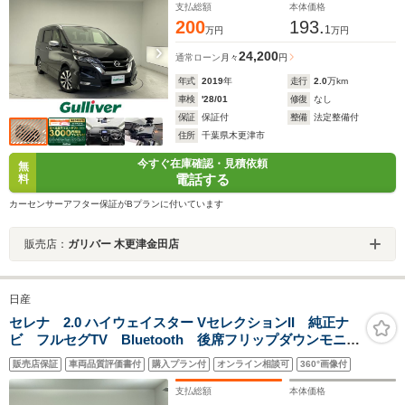
側パワースライドドア フォグライト
支払総額
本体価格
200
193.
1
万円
万円
24,200
通常ローン
月々
円
年式
2019
年
走行
2.0
万km
車検
'28/01
修復
なし
保証
保証付
整備
法定整備付
住所
千葉県木更津市
今すぐ在庫確認・見積依頼
無
電話する
料
カーセンサーアフター保証がBプランに付いています
販売店：
ガリバー 木更津金田店
日産
セレナ 2.0 ハイウェイスター VセレクションII 純正ナ
ビ フルセグTV Bluetooth 後席フリップダウンモニタ
ー アラウンドビューモニター ETC 電動パーキン
販売店保証
車両品質評価書付
購入プラン付
オンライン相談可
360°画像付
グ オートホールドブレーキ 両側電動スライドドア
プロパイロット スマートキー
支払総額
本体価格