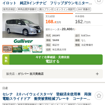
イロット 純正9インチナビ フリップダウンモニター
アラウンドビューモニター ビルトインETC2.0 ドライ
販売店保証
車両品質評価書付
購入プラン付
オンライン相談可
360°画像付
ブレコーダー レーダークルーズコントロール 両側パ
ワースライドドア オートライト TV
支払総額
本体価格
168.
162.
8
7
万円
万円
20,400
通常ローン
月々
円
年式
2019
年
走行
5.8
万km
車検
'26/09
修復
なし
保証
保証付
整備
法定整備付
住所
埼玉県吉川市
今すぐ在庫確認・見積依頼
無
電話する
料
販売店：
ガリバー 吉川美南店
日産
セレナ 2.0 ハイウェイスターV 登録済未使用車 両側
電動スライドドア 衝突被害軽減ブレーキ コーナーセ
ンサー スマートキー アダクティブクルーズコントロ
販売店保証
車両品質評価書付
購入プラン付
オンライン相談可
360°画像付