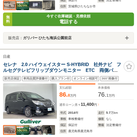
保証
保証付
整備
法定整備付
住所
茨城県ひたちなか市
今すぐ在庫確認・見積依頼
無
電話する
料
販売店：
ガリバー ひたち海浜公園前店
日産
セレナ 2.0 ハイウェイスター S-HYBRID 社外ナビ フ
ルセグテレビフリップダウンモニター ETC 両側パワ
ースライドドア 衝突被害軽減ブレーキ 車線逸脱警
販売店保証
車両品質評価書付
購入プラン付
オンライン相談可
360°画像付
報 クルーズコントロール オートライト LEDヘッド
ライト オートエアコン フロアマット
支払総額
本体価格
86.
76.
8
1
万円
万円
11,400
通常ローン
月々
円
年式
2014
年
走行
5.7
万km
車検
車検整備付
修復
なし
保証
保証付
整備
法定整備付
住所
鹿児島県鹿児島市