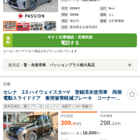
残価ローン
月々
円
年式
2026
年
走行
5
km
車検
'29/06
修復
なし
保証
保証付
整備
法定整備無
住所
愛知県名古屋市緑区
今すぐ在庫確認・見積依頼
無
電話する
料
カーセンサーアフター保証がAプランに付いています
販売店：
普・未使用車 パッションプラス南大高店
日産
セレナ 2.0 ハイウェイスターV 登録済未使用車 両側
電動スライドドア 衝突被害軽減ブレーキ コーナーセ
ンサー スマートキー アラウンドビューモニター ア
販売店保証
購入プラン付
オンライン相談可
360°画像付
イドリングストップ 電動格納ドアミラー アルミホイ
ール LEDヘッドライト
支払総額
本体価格
309.
298.
9
2
万円
万円
18,000
残価ローン
月々
円