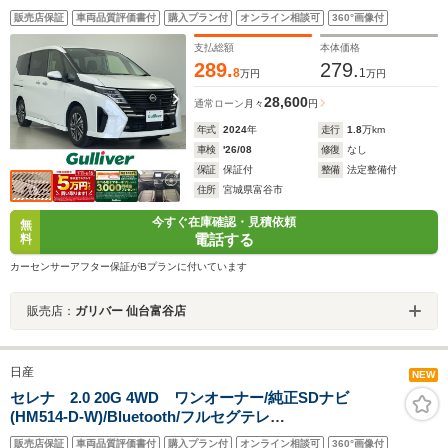
ェントアラウンドビューモニター/エマージェンシーブレ
販売店保証
車両品質評価書付
購入プラン付
オンライン相談可
360°画像付
ーキ/デジタルインナーミラー/両側ハンズフリーオートス
ライドドア/ドライブレコーダー/禁煙車
支払総額
本体価格
289.
279.
8
1
万円
万円
28,600
通常ローン
月々
円
年式
2024
年
走行
1.8
万km
車検
'26/08
修復
なし
保証
保証付
整備
法定整備付
住所
宮城県富谷市
今すぐ在庫確認・見積依頼
無
電話する
料
カーセンサーアフター保証がBプランに付いています
販売店：
ガリバー 仙台富谷店
日産
NEW
セレナ 2.0 20G 4WD ワンオーナー/純正SDナビ
(HM514-D-W)/Bluetooth/フルセグテレ
ビ/DVD/CD/AM/FM/AUX/バックカメラ/アイドリングスト
販売店保証
車両品質評価書付
購入プラン付
オンライン相談可
360°画像付