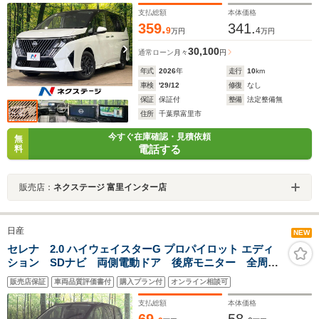
センサー ドラレコ
支払総額
本体価格
359.
341.
9
4
万円
万円
30,100
通常ローン
月々
円
年式
2026
年
走行
10
km
車検
'29/12
修復
なし
保証
保証付
整備
法定整備無
住所
千葉県富里市
今すぐ在庫確認・見積依頼
無
電話する
料
販売店：
ネクステージ 富里インター店
日産
NEW
セレナ 2.0 ハイウェイスターG プロパイロット エディ
ション SDナビ 両側電動ドア 後席モニター 全周囲
カメラ 衝突被害軽減 プロパイロット 禁煙車 ドラ
販売店保証
車両品質評価書付
購入プラン付
オンライン相談可
レコ コーナーセンサー スマートキー LEDヘッド
ETC 純正16インチアルミ Bluetooth
支払総額
本体価格
69.
58.