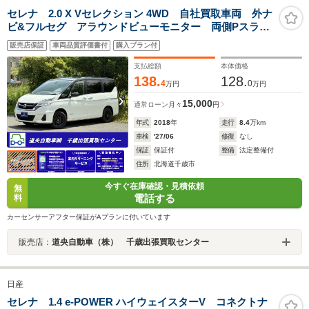
セレナ 2.0 X Vセレクション 4WD 自社買取車両 外ナ
ビ&フルセグ アラウンドビューモニター 両側Pスライ
ドドア プロパイロット スマートキー・Pスタートシス
販売店保証
車両品質評価書付
購入プラン付
テム 夏冬タイヤ付
支払総額
本体価格
138.
128.
4
0
万円
万円
15,000
通常ローン
月々
円
年式
2018
年
走行
8.4
万km
車検
'27/06
修復
なし
保証
保証付
整備
法定整備付
住所
北海道千歳市
今すぐ在庫確認・見積依頼
無
電話する
料
カーセンサーアフター保証がAプランに付いています
販売店：
道央自動車（株） 千歳出張買取センター
日産
セレナ 1.4 e-POWER ハイウェイスターV コネクトナ