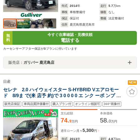
年式
2014
年
走行
5.7
万km
車検
車検整備付
修復
なし
保証
保証付
整備
法定整備付
住所
鹿児島県鹿児島市
今すぐ在庫確認・見積依頼
無
電話する
料
カーセンサーアフター保証がBプランに付いています
販売店：
ガリバー 鹿児島店
日産
NEW
セレナ 2.0 ハイウェイスター S-HYBRID Vエアロモー
ド 8/9ま で(来 店予 約)で 3 0 0 0 0 エ ンク ーポ ンプ レ
ゼ ント 両側パワースライドドア 社外メモリナビ
販売店保証
車両品質評価書付
購入プラン付
オンライン相談可
360°画像付
Bluetooth ETC インテリジェントキー プッシュスタート
オートクルーズコントロール HIDライト
支払総額
本体価格
74.
58.
9
0
万円
万円
5,300
通常ローン
月々
円
年式
2013
年
走行
4.8
万km