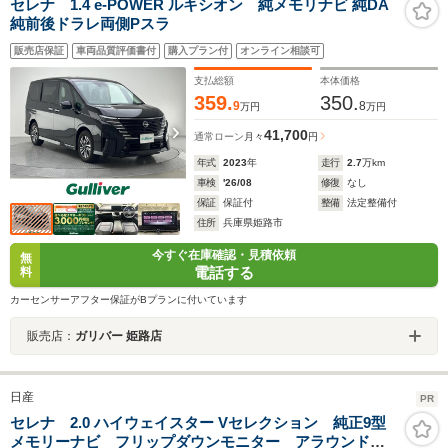
セレナ 1.4 e-POWER ルキシオン 純メモリナビ 純DA
純前後ドラレ両側Pスラ
販売店保証
車両品質評価書付
購入プラン付
オンライン相談可
支払総額
本体価格
359.
350.
9
8
万円
万円
41,700
通常ローン
月々
円
年式
2023
年
走行
2.7
万km
車検
'26/08
修復
なし
保証
保証付
整備
法定整備付
住所
兵庫県姫路市
今すぐ在庫確認・見積依頼
無
電話する
料
カーセンサーアフター保証がBプランに付いています
販売店：
ガリバー 姫路店
日産
PR
セレナ 2.0 ハイウェイスター Vセレクション 純正9型
メモリーナビ フリップダウンモニター アラウンドビ