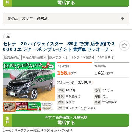
電話する
料
販売店：
ガリバー 高崎店
日産
セレナ 2.0 ハイウェイスター 8/9ま で(来 店予 約)で 3
0 0 0 0 エ ンク ーポ ンプ レゼ ント 禁煙車 ワンオーナー
純正メモリナビ 両側自動 Bluetooth エマージェンシーブ
販売店保証
車両品質評価書付
購入プラン付
オンライン相談可
360°画像付
レーキ レーンキープ バックカメラ ETC インテリキー プ
ッシュスタート
支払総額
本体価格
156.
142.
9
0
万円
万円
9,900
通常ローン
月々
円
年式
2017
年
走行
2.0
万km
車検
車検整備付
修復
なし
保証
保証付
整備
法定整備付
住所
埼玉県さいたま市緑区
今すぐ在庫確認・見積依頼
無
電話する
料
カーセンサーアフター保証がBプランに付いています