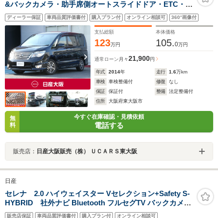
&バックカメラ・助手席側オートスライドドア・ETC・デ
ュアルエアコン
ディーラー保証
車両品質評価書付
購入プラン付
オンライン相談可
360°画像付
支払総額
本体価格
123
105.
0
万円
万円
21,900
通常ローン
月々
円
年式
2014
年
走行
1.6
万km
車検
車検整備付
修復
なし
保証
保証付
整備
法定整備付
住所
大阪府東大阪市
今すぐ在庫確認・見積依頼
無
電話する
料
販売店：
日産大阪販売（株） ＵＣＡＲＳ東大阪
日産
セレナ 2.0 ハイウェイスター Vセレクション+Safety S-
HYBRID 社外ナビ Bluetooth フルセグTV バックカメラ
ETC 前後ドライブレコーダー 社外フリップダウンモニタ
販売店保証
車両品質評価書付
購入プラン付
オンライン相談可