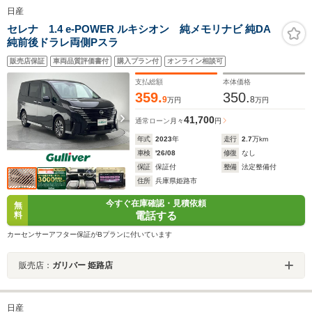
日産
セレナ 1.4 e-POWER ルキシオン 純メモリナビ 純DA
純前後ドラレ両側Pスラ
販売店保証
車両品質評価書付
購入プラン付
オンライン相談可
支払総額
本体価格
359.
350.
9
8
万円
万円
41,700
通常ローン
月々
円
年式
2023
年
走行
2.7
万km
車検
'26/08
修復
なし
保証
保証付
整備
法定整備付
住所
兵庫県姫路市
今すぐ在庫確認・見積依頼
無
電話する
料
カーセンサーアフター保証がBプランに付いています
販売店：
ガリバー 姫路店
日産