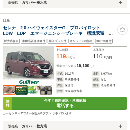
販売店：
ガリバー 垂水店
日産
セレナ 2.0 ハイウェイスターG プロパイロット
LDW LDP エマージェンシーブレーキ 標識認識 純
正9インチSDナビ バック フロント全方位カメラ 純
販売店保証
車両品質評価書付
購入プラン付
オンライン相談可
360°画像付
正フリップダウンモニター デジタルインナーミラー
オートホールド スマートキー ETC
支払総額
本体価格
119.
110.
8
6
万円
万円
15,100
通常ローン
月々
円
年式
2017
年
走行
7.0
万km
車検
車検整備付
修復
なし
保証
保証付
整備
法定整備付
住所
大阪府枚方市
今すぐ在庫確認・見積依頼
無
電話する
料
カーセンサーアフター保証がBプランに付いています
販売店：
ガリバー 枚方店