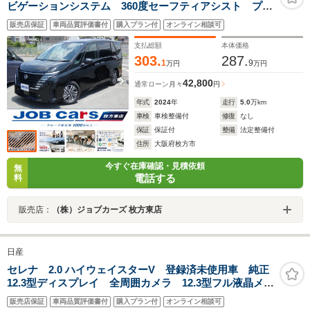
ビゲーションシステム 360度セーフティアシスト プロ
パイロット 両側パワスラ BSM スイッチタイプ電制
販売店保証
車両品質評価書付
購入プラン付
オンライン相談可
シフト パーソナルテーブル ロールサンシェード
USBタイプC電源ソケット ハーフレザーシート
支払総額
本体価格
303.
287.
1
9
万円
万円
42,800
通常ローン
月々
円
年式
2024
年
走行
5.0
万km
車検
車検整備付
修復
なし
保証
保証付
整備
法定整備付
住所
大阪府枚方市
今すぐ在庫確認・見積依頼
無
電話する
料
販売店：
（株）ジョブカーズ 枚方東店
日産
セレナ 2.0 ハイウェイスターV 登録済未使用車 純正
12.3型ディスプレイ 全周囲カメラ 12.3型フル液晶メー
ター プロパイロット デジタルミラー ハンズフリー
販売店保証
車両品質評価書付
購入プラン付
オンライン相談可
両側電動 エマージェンシーブレーキ BSM コーナー