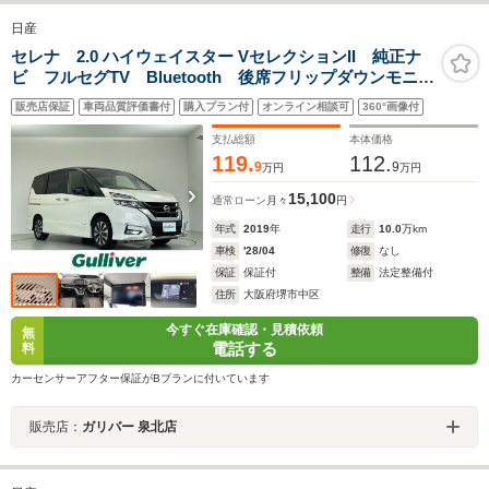
日産
セレナ 2.0 ハイウェイスター VセレクションII 純正ナ
ビ フルセグTV Bluetooth 後席フリップダウンモニタ
ー アラウンドビューモニター ETC 電動パーキン
販売店保証
車両品質評価書付
購入プラン付
オンライン相談可
360°画像付
グ オートホールドブレーキ 両側電動スライドドア
プロパイロット スマートキー
支払総額
本体価格
119.
112.
9
9
万円
万円
15,100
通常ローン
月々
円
年式
2019
年
走行
10.0
万km
車検
'28/04
修復
なし
保証
保証付
整備
法定整備付
住所
大阪府堺市中区
今すぐ在庫確認・見積依頼
無
電話する
料
カーセンサーアフター保証がBプランに付いています
販売店：
ガリバー 泉北店