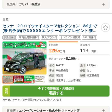
販売店：
ガリバー 福重店
日産
セレナ 2.0 ハイウェイスター Vセレクション 8/9ま で
(来 店予 約)で 3 0 0 0 0 エ ンク ーポ ンプ レゼ ント 禁煙
車 純正SDナビ 衝突軽減ブレーキ 両側自動ドア 全周囲モ
販売店保証
車両品質評価書付
購入プラン付
オンライン相談可
360°画像付
ニター 車線逸脱警報 Bluetooth インテリキー プッシュス
タート クルコン
支払総額
本体価格
129.
113.
9
0
万円
万円
8,100
通常ローン
月々
円
年式
2017
年
走行
6.0
万km
車検
車検整備付
修復
なし
保証
保証付
整備
法定整備付
住所
埼玉県さいたま市緑区
今すぐ在庫確認・見積依頼
無
電話する
料
カーセンサーアフター保証がBプランに付いています
販売店：
エバーグリーンオート株式会社 ファースト店