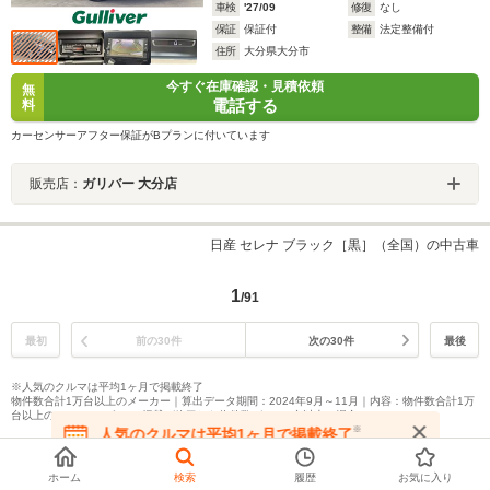
車検
'27/09
修復
なし
保証
保証付
整備
法定整備付
住所
大分県大分市
今すぐ在庫確認・見積依頼
無
電話する
料
カーセンサーアフター保証がBプランに付いています
販売店：
ガリバー 大分店
日産 セレナ ブラック［黒］（全国）の中古車
1
/91
最初
前の30件
次の30件
最後
※人気のクルマは平均1ヶ月で掲載終了
物件数合計1万台以上のメーカー｜算出データ期間：2024年9月～11月｜内容：物件数合計1万
台以上のメーカーのうち、掲載が終了した物件数が1,000台以上の場合
※
人気のクルマは平均1ヶ月で掲載終了
在庫が無くなる前にお問い合わせください
ホーム
検索
履歴
お気に入り