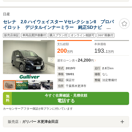
日産
セレナ 2.0 ハイウェイスター VセレクションII プロパ
イロット デジタルインナーミラー 純正SDナビ
Bluetooth CD DVD フルセグ 全方位カメラ
販売店保証
車両品質評価書付
購入プラン付
オンライン相談可
360°画像付
ETC 社外ドライブレコーダー 社外フロアマット 両
側パワースライドドア フォグライト
支払総額
本体価格
200
193.
1
万円
万円
24,200
通常ローン
月々
円
年式
2019
年
走行
2.0
万km
車検
'28/01
修復
なし
保証
保証付
整備
法定整備付
住所
千葉県木更津市
今すぐ在庫確認・見積依頼
無
電話する
料
カーセンサーアフター保証がBプランに付いています
販売店：
ガリバー 木更津金田店