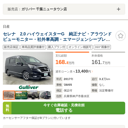
販売店：
ガリバー 千葉ニュータウン店
日産
セレナ 2.0 ハイウェイスターG 純正ナビ・アラウンド
ビューモニター・社外車高調・エマージェンシーブレー
キ・前後ソナー・クルーズコントロール・両側パワース
販売店保証
車両品質評価書付
購入プラン付
オンライン相談可
360°画像付
ライドドア・ハンズフリーオートスライドドア・ETC・
社外前方ドライブレコーダー
支払総額
本体価格
168.
161.
8
7
万円
万円
13,400
通常ローン
月々
円
年式
2017
年
走行
3.2
万km
車検
'28/05
修復
なし
保証
保証付
整備
法定整備付
住所
兵庫県神戸市垂水区
今すぐ在庫確認・見積依頼
無
電話する
料
カーセンサーアフター保証がBプランに付いています