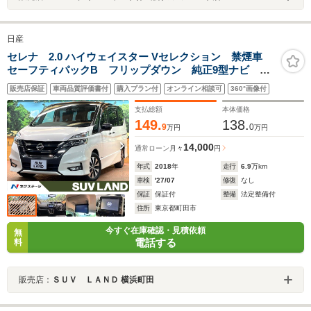
日産
セレナ 2.0 ハイウェイスター Vセレクション 禁煙車
セーフティパックB フリップダウン 純正9型ナビ 全
周囲カメラ プロパイロット デジタルミラー 両側電
販売店保証
車両品質評価書付
購入プラン付
オンライン相談可
360°画像付
動ドア LEDヘッド クリアランスソナー 純正16イン
チアルミ ETC リアオートエアコン
支払総額
本体価格
149.
138.
9
0
万円
万円
14,000
通常ローン
月々
円
年式
2018
年
走行
6.9
万km
車検
'27/07
修復
なし
保証
保証付
整備
法定整備付
住所
東京都町田市
今すぐ在庫確認・見積依頼
無
電話する
料
販売店：
ＳＵＶ ＬＡＮＤ 横浜町田