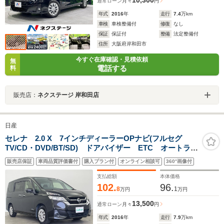
通常ローン
月々
円
年式
2016
年
走行
7.4
万km
車検
車検整備付
修復
なし
保証
保証付
整備
法定整備付
住所
大阪府岸和田市
今すぐ在庫確認・見積依頼
無
電話する
料
販売店：
ネクステージ 岸和田店
日産
セレナ 2.0 X 7インチディーラーOPナビ(フルセグ
TV/CD・DVD/BT/SD) ドアバイザー ETC オートライ
ト ウォークスルー バックカメラ 後席サンシェー
販売店保証
車両品質評価書付
購入プラン付
オンライン相談可
360°画像付
ド USB充電 デュアルバックドア クルコン
支払総額
本体価格
102.
96.
8
1
万円
万円
13,500
通常ローン
月々
円
年式
2016
年
走行
7.9
万km