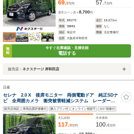
69.
57.
9
7
万円
万円
8,700
通常ローン
月々
円
年式
2017
年
走行
13.2
万km
車検
'28/01
修復
なし
保証
保証付
整備
法定整備付
住所
大阪府岸和田市
今すぐ在庫確認・見積依頼
無
電話する
料
販売店：
ネクステージ 岸和田店
日産
セレナ 2.0 X 後席モニター 両側電動ドア 純正SDナ
ビ 全周囲カメラ 衝突被害軽減システム レーダーク
ルーズ 禁煙車 ドラレコ コーナーセンサー スマー
販売店保証
車両品質評価書付
購入プラン付
オンライン相談可
360°画像付
トキー LEDヘッド ETC オートハイビーム
支払総額
本体価格
117.
100.
9
6
万円
万円
10,300