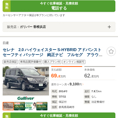
今すぐ在庫確認・見積依頼
無
電話する
料
カーセンサーアフター保証がBプランに付いています
販売店：
ガリバー 香椎浜店
日産
セレナ 2.0 ハイウェイスター S-HYBRID アドバンスト
セーフティ パッケージ 純正ナビ フルセグ アラウン
ドビュモニター 両側パワースライドドア HIDヘッドラ
販売店保証
車両品質評価書付
購入プラン付
オンライン相談可
イト クルーズコントロール
支払総額
本体価格
69.
62.
8
8
万円
万円
9,100
通常ローン
月々
円
年式
2014
年
走行
7.8
万km
車検
'27/11
修復
なし
保証
保証付
整備
法定整備付
住所
群馬県高崎市
今すぐ在庫確認・見積依頼
無