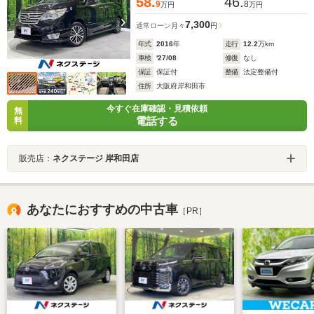
58.
46.
9
8
万円
万円
7,300
通常ローン
月々
円
年式
2016
年
走行
12.2
万km
車検
'27/08
修復
なし
保証
保証付
整備
法定整備付
住所
大阪府岸和田市
今すぐ在庫確認・見積依頼
無
電話する
料
販売店：
ネクステージ 岸和田店
あなたにおすすめの中古車
［PR］