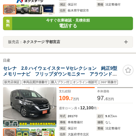
保証
保証付
整備
法定整備付
住所
栃木県宇都宮市
今すぐ在庫確認・見積依頼
無
電話する
料
販売店：
ネクステージ 宇都宮店
日産
セレナ 2.0 ハイウェイスター Vセレクション 純正9型
メモリーナビ フリップダウンモニター アラウンドビ
ューモニター プロパイロット 電子スマートルームミ
販売店保証
車両品質評価書付
購入プラン付
オンライン相談可
360°画像付
ラー ドライブレコーダー 衝突軽減ブレーキ レーン
キープ 両側電動スライドドア
支払総額
本体価格
109.
97.
7
6
万円
万円
12,100
通常ローン
月々
円
年式
2017
年
走行
9.0
万km
車検
車検整備付
修復
なし
保証
保証付
整備
法定整備付
住所
大阪府堺市北区