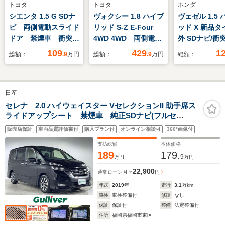
トヨタ
トヨタ
ホンダ
シエンタ 1.5 G SDナ
ヴォクシー 1.8 ハイブ
ヴェゼル 1.5
ビ 両側電動スライド
リッド S-Z E-Four
ッド X 新品タ
ドア 禁煙車 衝突軽
4WD 4WD 両側電動
外 SDナビ/衝
減 Bluetooth フル
スライドドア 純正
置/ヘッドラン
109
429
1
総額：
.9
万円
総額：
.9
万円
総額：
セグ ETC バックカ
10インチディスプレ
LED/Bluetoo
メラ LEDヘッドライ
イオーディオ 14イ
続/ETC/EBD付
ト オートハイビー
ンチ後席モニター 寒
滑り防止装置/
日産
ム オートライト フ
冷地仕様 禁煙車
リングストップ
ォグライト スマート
AC100V レーダーク
ーズコントロー
セレナ 2.0 ハイウェイスター VセレクションII 助手席ス
ライドアップシート 禁煙車 純正SDナビ(フルセ
キー
ルーズコントロール
ルセグTV
グ/BT/DVD) 全方位モニター 後席モニター 両側電動
LEDヘッドライト ハ
販売店保証
車両品質評価書付
購入プラン付
オンライン相談可
360°画像付
プロパイロット 衝突軽減ブレーキ デジタルインナーミ
ーフレザーシート
ラー LEDライト 前方ドラレコ コーナーセンサー
支払総額
本体価格
ETC
189
179.
9
万円
万円
22,900
通常ローン
月々
円
年式
2019
年
走行
3.1
万km
車検
車検整備付
修復
なし
保証
保証付
整備
法定整備付
住所
福岡県福岡市東区