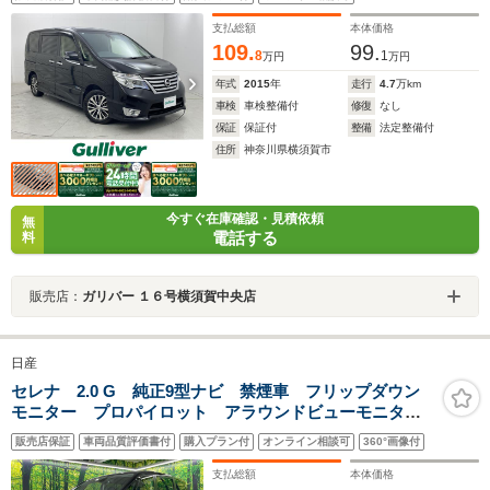
ー 両側パワースライドドア エマージェンシーブレーキ レ
ーンキープアシスト クルーズコントロール スマートキー
支払総額
本体価格
109.
99.
8
1
万円
万円
年式
2015
年
走行
4.7
万km
車検
車検整備付
修復
なし
保証
保証付
整備
法定整備付
住所
神奈川県横須賀市
今すぐ在庫確認・見積依頼
無
電話する
料
販売店：
ガリバー １６号横須賀中央店
日産
セレナ 2.0 G 純正9型ナビ 禁煙車 フリップダウン
モニター プロパイロット アラウンドビューモニタ
ー デジタルインナーミラー ETC ドライブレコーダ
販売店保証
車両品質評価書付
購入プラン付
オンライン相談可
360°画像付
ー 両側パワースライドドア エマージェンシーブレ
ーキ
支払総額
本体価格