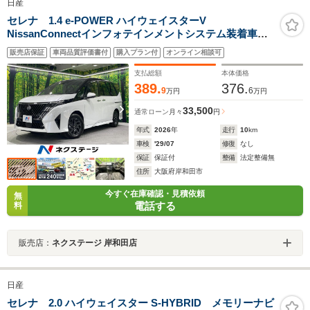
日産
セレナ 1.4 e-POWER ハイウェイスターV
NissanConnectインフォテインメントシステム装着車
登録済未使用車 純正12.3型ディスプレイ アラウンドビ
販売店保証
車両品質評価書付
購入プラン付
オンライン相談可
ューモニター 360℃セーフティアシスト ETC2.0 イン
テリジェントルームミラー プロパイロット 両側パワ
支払総額
本体価格
ースライドドア フルセグTV再生
389.
376.
9
6
万円
万円
33,500
通常ローン
月々
円
年式
2026
年
走行
10
km
車検
'29/07
修復
なし
保証
保証付
整備
法定整備無
住所
大阪府岸和田市
今すぐ在庫確認・見積依頼
無
電話する
料
販売店：
ネクステージ 岸和田店
日産
セレナ 2.0 ハイウェイスター S-HYBRID メモリーナビ