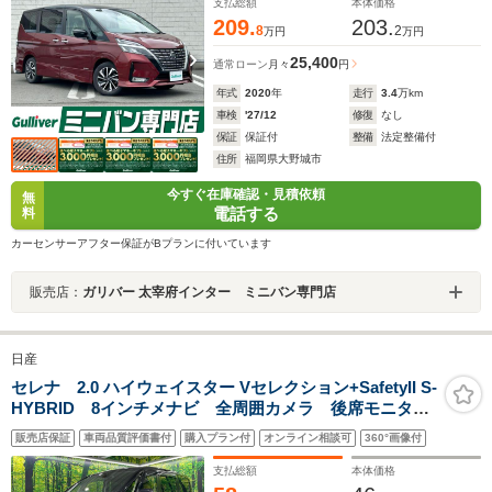
ヘッドライト
支払総額
本体価格
209.
203.
8
2
万円
万円
25,400
通常ローン
月々
円
年式
2020
年
走行
3.4
万km
車検
'27/12
修復
なし
保証
保証付
整備
法定整備付
住所
福岡県大野城市
今すぐ在庫確認・見積依頼
無
電話する
料
カーセンサーアフター保証がBプランに付いています
販売店：
ガリバー 太宰府インター ミニバン専門店
日産
セレナ 2.0 ハイウェイスター Vセレクション+SafetyII S-
HYBRID 8インチメナビ 全周囲カメラ 後席モニタ
ー 衝突軽減 両側電動スライド ETC コーナーセン
販売店保証
車両品質評価書付
購入プラン付
オンライン相談可
360°画像付
サー 純正16インチアルミ LEDヘッド 純正革巻きハ
ンドル オートライト オートエアコン 禁煙車
支払総額
本体価格