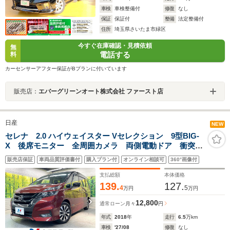
車検
車検整備付
修復
なし
保証
保証付
整備
法定整備付
住所
埼玉県さいたま市緑区
今すぐ在庫確認・見積依頼
無
電話する
料
カーセンサーアフター保証がBプランに付いています
販売店：
エバーグリーンオート株式会社 ファースト店
日産
NEW
セレナ 2.0 ハイウェイスター Vセレクション 9型BIG-
X 後席モニター 全周囲カメラ 両側電動ドア 衝突被
害軽減システム レーダークルーズ 禁煙車 コーナー
販売店保証
車両品質評価書付
購入プラン付
オンライン相談可
360°画像付
センサー スマートキー LEDヘッド ビルトイン
ETC 純正16インチアルミ
支払総額
本体価格
139.
127.
4
5
万円
万円
12,800
通常ローン
月々
円
年式
2018
年
走行
6.5
万km
車検
'27/08
修復
なし