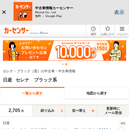
中古車情報カーセンサー
表示
Recruit Co., Ltd.
無料 － Google Play
履歴
お気に入り
メニュー
セレナ・ブラック［黒］の中古車・中古車情報
日産 セレナ ブラック系
一覧から探す
地図から探す
更新時に
2,705
絞り込み
並べ替え
台
メール受信
日産
PR