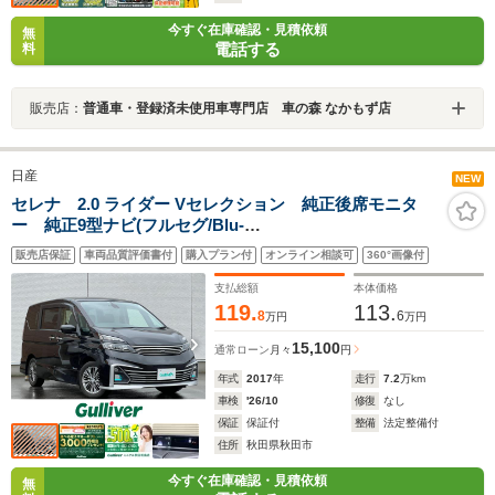
今すぐ在庫確認・見積依頼
無
電話する
料
販売店：
普通車・登録済未使用車専門店 車の森 なかもず店
日産
NEW
セレナ 2.0 ライダー Vセレクション 純正後席モニタ
ー 純正9型ナビ(フルセグ/Blu-
ray/DVD/Bluetooth/AM/FM/USB/AUX)衝突軽減 両側ハ
販売店保証
車両品質評価書付
購入プラン付
オンライン相談可
360°画像付
ンズフリー電動ドア LEDライト オーテック純正AW
スマートキー
支払総額
本体価格
119.
113.
8
6
万円
万円
15,100
通常ローン
月々
円
年式
2017
年
走行
7.2
万km
車検
'26/10
修復
なし
保証
保証付
整備
法定整備付
住所
秋田県秋田市
今すぐ在庫確認・見積依頼
無