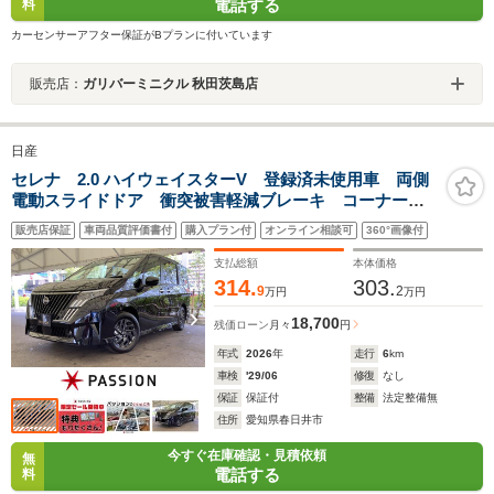
電話する
料
カーセンサーアフター保証がBプランに付いています
販売店：
ガリバーミニクル 秋田茨島店
日産
セレナ 2.0 ハイウェイスターV 登録済未使用車 両側
電動スライドドア 衝突被害軽減ブレーキ コーナーセ
ンサー スマートキー アダクティブクルーズコントロ
販売店保証
車両品質評価書付
購入プラン付
オンライン相談可
360°画像付
ール アルミホイール アイドリングストップ アラウ
ンドビューモニター
支払総額
本体価格
314.
303.
9
2
万円
万円
18,700
残価ローン
月々
円
年式
2026
年
走行
6
km
車検
'29/06
修復
なし
保証
保証付
整備
法定整備無
住所
愛知県春日井市
今すぐ在庫確認・見積依頼
無
電話する
料