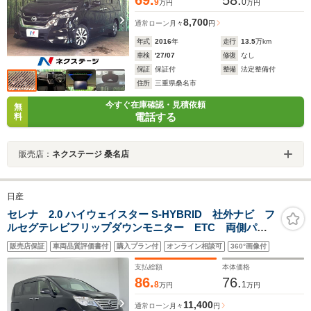
9
0
万円
万円
8,700
通常ローン
月々
円
年式
2016
年
走行
13.5
万km
車検
'27/07
修復
なし
保証
保証付
整備
法定整備付
住所
三重県桑名市
今すぐ在庫確認・見積依頼
無
電話する
料
販売店：
ネクステージ 桑名店
日産
セレナ 2.0 ハイウェイスター S-HYBRID 社外ナビ フ
ルセグテレビフリップダウンモニター ETC 両側パワ
ースライドドア 衝突被害軽減ブレーキ 車線逸脱警
販売店保証
車両品質評価書付
購入プラン付
オンライン相談可
360°画像付
報 クルーズコントロール オートライト LEDヘッド
ライト オートエアコン フロアマット
支払総額
本体価格
86.
76.
8
1
万円
万円
11,400
通常ローン
月々
円