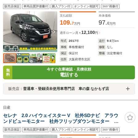
ューモニター プロパイロット 電子スマートルームミ
販売店保証
車両品質評価書付
購入プラン付
オンライン相談可
360°画像付
ラー ドライブレコーダー 衝突軽減ブレーキ レーン
キープ 両側電動スライドドア
支払総額
本体価格
109.
97.
7
6
万円
万円
12,100
通常ローン
月々
円
年式
2017
年
走行
9.0
万km
車検
車検整備付
修復
なし
保証
保証付
整備
法定整備付
住所
大阪府堺市北区
今すぐ在庫確認・見積依頼
無
電話する
料
販売店：
普通車・登録済未使用車専門店 車の森 なかもず店
日産
セレナ 2.0 ハイウェイスター V 社外SDナビ アラウ
ンドビューモニター 社外フリップダウンモニター プ
ロパイロット エマージェンシーブレーキ コーナーセ
販売店保証
車両品質評価書付
購入プラン付
オンライン相談可
360°画像付
ンサー BSM 両側電動 ETC USBポート 純正LED