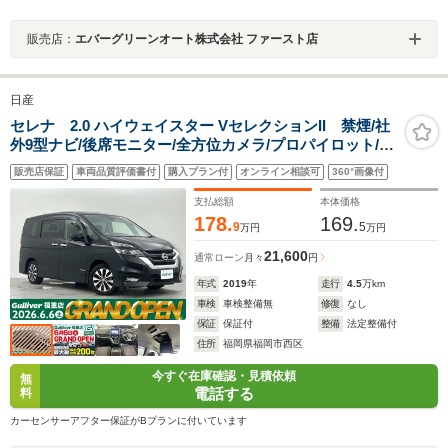
販売店：
エバーグリーンオート株式会社 ファースト店
日産
セレナ 2.0 ハイウェイスター VセレクションII 禁煙/社
外9型ナビ/後席モニター/全方位カメラ/プロパイロット/デ
ジタルインナーミラー/両側電動ドア/電動パーキングブレ
販売店保証
車両品質評価書付
購入プラン付
オンライン相談可
360°画像付
ーキ/コーナーセンサー/ETC/パーキングアシスト/ドライ
ブレコーダー/衝突軽減ブレーキ
支払総額
本体価格
178.
169.
9
5
万円
万円
21,600
通常ローン
月々
円
年式
2019
年
走行
4.5
万km
車検
車検整備無
修復
なし
保証
保証付
整備
法定整備付
住所
福岡県福岡市西区
今すぐ在庫確認・見積依頼
無
電話する
料
カーセンサーアフター保証がBプランに付いています