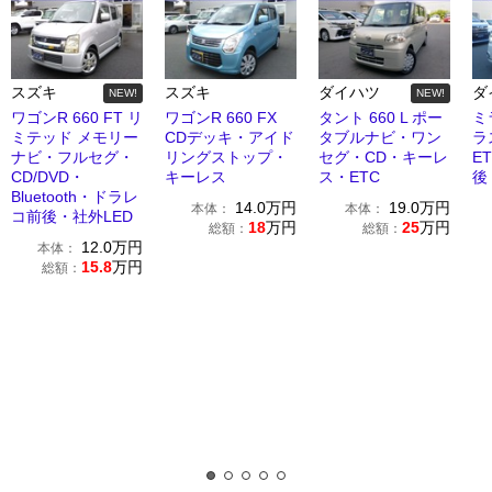
スズキ
スズキ
ダイハツ
ダ
NEW!
NEW!
ワゴンR 660 FT リ
ワゴンR 660 FX
タント 660 L ポー
ミ
ミテッド メモリー
CDデッキ・アイド
タブルナビ・ワン
ラ
ナビ・フルセグ・
リングストップ・
セグ・CD・キーレ
E
CD/DVD・
キーレス
ス・ETC
後
Bluetooth・ドラレ
14.0
万円
19.0
万円
本体：
本体：
コ前後・社外LED
18
万円
25
万円
総額：
総額：
12.0
万円
本体：
15.8
万円
総額：