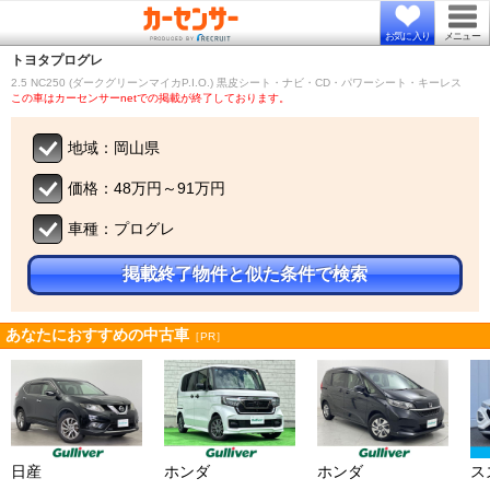
お気に入り
メニュー
トヨタ
プログレ
2.5 NC250 (ダークグリーンマイカP.I.O.) 黒皮シート・ナビ・CD・パワーシート・キーレス
この車はカーセンサーnetでの掲載が終了しております。
地域：岡山県
価格：48万円～91万円
車種：プログレ
掲載終了物件と似た条件で検索
あなたにおすすめの中古車
［PR］
日産
ホンダ
ホンダ
ス