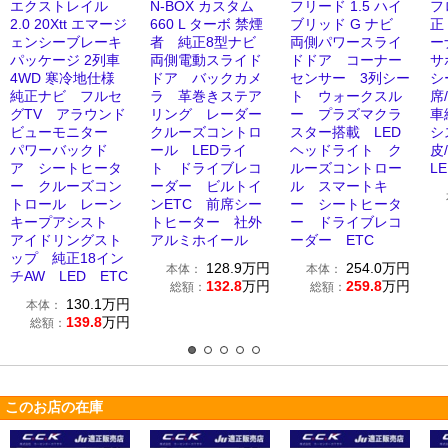
エクストレイル
N-BOX カスタム
フリード 1.5 ハイ
フ
2.0 20Xtt エマージ
660 L ターボ 禁煙
ブリッド G ナビ
正
ェンシーブレーキ
者 純正8型ナビ
両側パワースライ
ー
パッケージ 2列車
両側電動スライド
ドドア コーナー
サ
4WD 寒冷地仕様
ドア バックカメ
センサー 3列シー
シ
純正ナビ フルセ
ラ 革巻きステア
ト ウォークスル
席
グTV アラウンド
リング レーダー
ー プラズマクラ
車
ビューモニター
クルーズコントロ
スター搭載 LED
シ
パワーバックド
ール LEDライ
ヘッドライト ク
皮
ア シートヒータ
ト ドライブレコ
ルーズコントロー
L
ー クルーズコン
ーダー ビルトイ
ル スマートキ
トロール レーン
ンETC 前席シー
ー シートヒータ
キープアシスト
トヒーター 社外
ー ドライブレコ
アイドリングスト
アルミホイール
ーダー ETC
ップ 純正18イン
128.9
万円
254.0
万円
本体：
本体：
チAW LED ETC
132.8
万円
259.8
万円
総額：
総額：
130.1
万円
本体：
139.8
万円
総額：
このお店の在庫