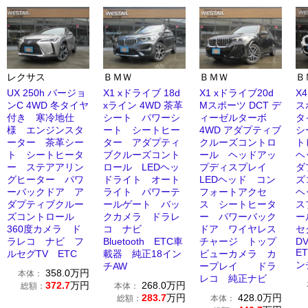
レクサス
ＢＭＷ
ＢＭＷ
Ｂ
UX 250h バージョ
X1 xドライブ 18d
X1 xドライブ20d
X
ンC 4WD 冬タイヤ
xライン 4WD 茶革
Mスポーツ DCT デ
ス
付き 寒冷地仕
シート パワーシ
ィーゼルターボ
タ
様 エンジンスタ
ート シートヒー
4WD アダプティブ
シ
ーター 茶革シー
ター アダプティ
クルーズコントロ
ト
ト シートヒータ
ブクルーズコント
ール ヘッドアッ
ヘ
ー ステアアリン
ロール LEDヘッ
プディスプレイ
ダ
グヒーター パワ
ドライト オート
LEDヘッド コン
ズ
ーバックドア ア
ライト パワーテ
フォートアクセ
ヘ
ダプティブクルー
ールゲート バッ
ス シートヒータ
ス
ズコントロール
クカメラ ドラレ
ー パワーバック
ー
360度カメラ ド
コ ナビ
ドア ワイヤレス
セ
ラレコ ナビ フ
Bluetooth ETC車
チャージ トップ
DV
E
ルセグTV ETC
載器 純正18イン
ビューカメラ カ
ン
チAW
ープレイ ドラ
358.0
万円
本体：
レコ 純正ナビ
372.7
万円
268.0
万円
総額：
本体：
283.7
万円
428.0
万円
総額：
本体：