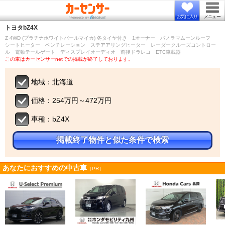
お気に入り
メニュー
トヨタ
bZ4X
Z 4WD (プラチナホワイトパールマイカ) 冬タイヤ付き 1オーナー パノラマムーンルーフ
シートヒーター ベンチレーション ステアアリングヒーター レーダークルーズコントロー
ル 電動テールゲート ディスプレイオーディオ 前後ドラレコ ETC車載器
この車はカーセンサーnetでの掲載が終了しております。
地域：北海道
価格：254万円～472万円
車種：bZ4X
掲載終了物件と似た条件で検索
あなたにおすすめの中古車
［PR］