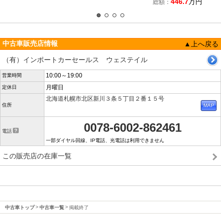
446.7
万円
総額：
中古車販売店情報
▲上へ戻る
（有）インポートカーセールス ウェステイル
10:00～19:00
営業時間
月曜日
定休日
北海道札幌市北区新川３条５丁目２番１５号
住所
0078-6002-862461
電話
一部ダイヤル回線、IP電話、光電話は利用できません
この販売店の在庫一覧
中古車トップ
中古車一覧
掲載終了