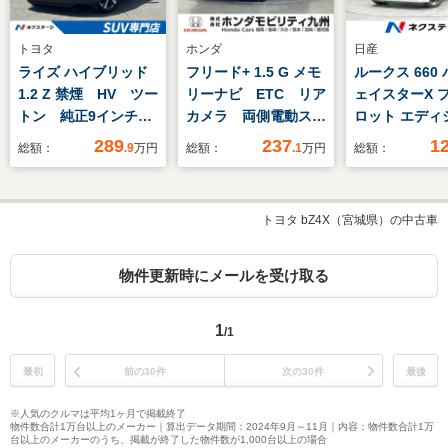
トヨタ
ホンダ
日産
ライズ ハイブリッド
フリード+ 1.5 G メモ
ルークス 660
1.2 Z 禁煙 HV ツー
リーナビ ETC リア
ェイスターX 
トン 純正9インチ
カメラ 両側電動スラ
ロット エディ
DA 全周囲カメラ
イドドア
禁煙車 純正9
289
237
1
総額：
.9
万円
総額：
.1
万円
総額：
BSM 衝突軽減 レ
アラウンドビ
ーダークルーズ ドラ
ター 両側電動
レコ ETC シートヒ
ドドア 衝突軽
トヨタ bZ4X（宮城県）の中古車
ーター 電子パーキン
テム プロパイ
グ クリアランスソナ
ドラレコ ETC 
ー LEDヘッド スマ
ッドライト 電
物件更新時にメールを受け取る
ートキー
キングブレーキ
トブレーキホ
1
/1
スマートキー
最初
前の30件
次の30件
最後
※人気のクルマは平均1ヶ月で掲載終了
物件数合計1万台以上のメーカー｜算出データ期間：2024年9月～11月｜内容：物件数合計1万
台以上のメーカーのうち、掲載が終了した物件数が1,000台以上の場合