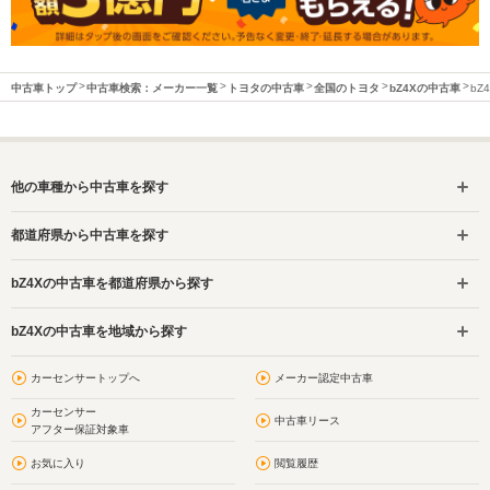
中古車トップ
中古車検索：メーカー一覧
トヨタの中古車
全国のトヨタ
bZ4Xの中古車
bZ
他の車種から中古車を探す
都道府県から中古車を探す
bZ4Xの中古車を都道府県から探す
bZ4Xの中古車を地域から探す
カーセンサートップへ
メーカー認定中古車
カーセンサー
中古車リース
アフター保証対象車
お気に入り
閲覧履歴