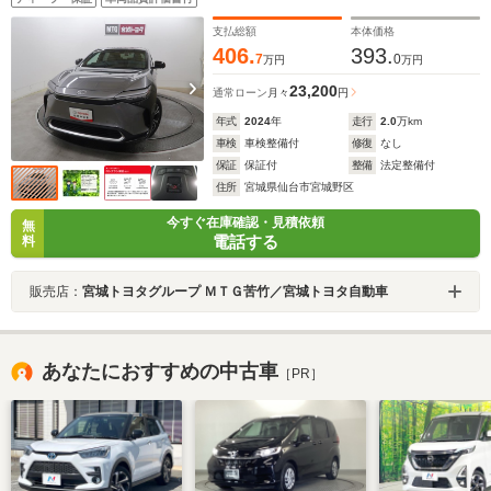
支払総額
本体価格
406.
393.
7
0
万円
万円
23,200
通常ローン
月々
円
年式
2024
年
走行
2.0
万km
車検
車検整備付
修復
なし
保証
保証付
整備
法定整備付
住所
宮城県仙台市宮城野区
今すぐ在庫確認・見積依頼
無
電話する
料
販売店：
宮城トヨタグループ ＭＴＧ苦竹／宮城トヨタ自動車
あなたにおすすめの中古車
［PR］