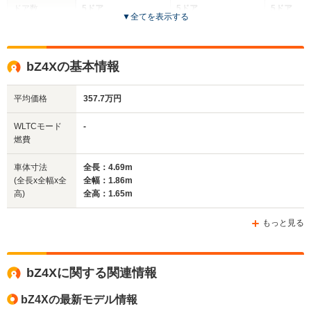
ドア数
5ドア
5ドア
5ドア
▼
全てを表示する
全高
全高
全
1.68m
1.65m
1.
bZ4Xの基本情報
平均価格
357.7万円
全幅
全幅
全
サイズ
1.86m
1.86m
1
全長
全長
WLTCモード
-
(全長x全幅x全高)
4.83m
4.69m
3.
燃費
車体寸法
全長：4.69m
(全長x全幅x全
全幅：1.86m
ホイールベース
ホイールベース
ホイー
高)
全高：1.65m
-m
-m
もっと見る
WLTCモード
bZ4Xに関する関連情報
-
-
-
燃費
bZ4Xの最新モデル情報