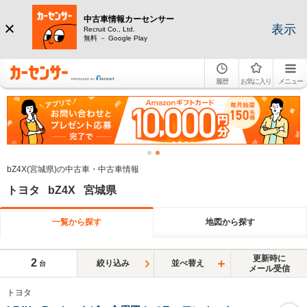
中古車情報カーセンサー
表示
Recruit Co., Ltd.
無料 － Google Play
履歴
お気に入り
メニュー
bZ4X(宮城県)の中古車・中古車情報
トヨタ bZ4X 宮城県
一覧から探す
地図から探す
更新時に
2
絞り込み
並べ替え
台
メール受信
トヨタ