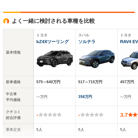
よく一緒に検討される車種を比較
トヨタ
スバル
トヨタ
bZ4Xツーリング
ソルテラ
RAV4 EV
基本情報
新車価格
575～640万円
517～715万円
457万円
中古車
‐‐‐万円
358万円
‐‐‐万円
平均価格
クチコミ
-
-
3.7
総合評価
乗車定員
5人
5人
5人