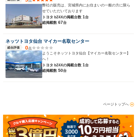
点
弊社の販売は、宮城県内にお住まいの一般の方に限ら
せていただいております
1
トヨタ bZ4Xの
掲載台数
台
67
総掲載数
台
ネッツトヨタ仙台 マイカー名取センター
0
総合評価
点
ようこそネッツトヨタ仙台【マイカー名取センター】
へ！
1
トヨタ bZ4Xの
掲載台数
台
50
総掲載数
台
ページトップへ