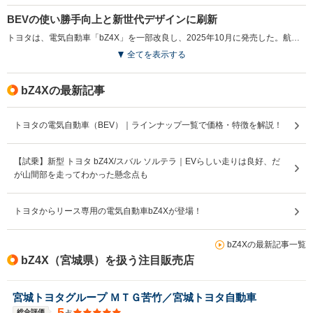
BEVの使い勝手向上と新世代デザインに刷新
排気量
-
-
-
トヨタは、電気自動車「bZ4X」を一部改良し、2025年10月に発売した。航続距離は最大746kmに延長され、急速充電時間は最短約28分に短縮。寒冷地での利便性を向上させるバッテリープレコンディショニング機能を搭載した。また、新たにトヨタ純正の「6kW普通充電器」がオプションで設定されている。走行性能では、eAxleを小型化し出力を向上させ、0-100km/h加速を5.1秒を実現した他、車両各部をリファインしている。フロントデザインをトヨタの新世代デザインモチーフであるハンマーヘッドデザインへ刷新。最新のコネクティッドナビ対応の14インチディスプレイオーディオを搭載。新色の外板色も加わり、内装デザインがシンプルで開放感のある形状に変更された。新充電サービス「TEEMO」も同時にスタートし、bZ4Xの購入者には特典が用意されている。（2025.10）
全てを表示する
駆動方式
FF、4WD
FF、4WD
FF
bZ4Xの最新記事
トヨタの電気自動車（BEV）｜ラインナップ一覧で価格・特徴を解説！
【試乗】新型 トヨタ bZ4X/スバル ソルテラ｜EVらしい走りは良好、だ
が山間部を走ってわかった懸念点も
トヨタからリース専用の電気自動車bZ4Xが登場！
bZ4Xの最新記事一覧
bZ4X（宮城県）を扱う注目販売店
宮城トヨタグループ ＭＴＧ苦竹／宮城トヨタ自動車
5
総合評価