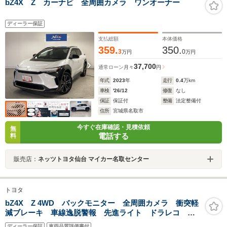
bZ4X Z カーナビ 全周囲カメラ ワンオーナー
ディーラー保証
支払総額
本体価格
359.
350.
3
0
万円
万円
37,700
通常ローン
月々
円
年式
2023
年
走行
0.4
万km
車検
'26/12
修復
なし
保証
保証付
整備
法定整備付
住所
宮城県名取市
今すぐ在庫確認・見積依頼
無
電話する
料
販売店：
ネッツトヨタ仙台 マイカー名取センター
トヨタ
bZ4X Z 4WD バックモニター 全周囲カメラ 衝突軽
減ブレーキ 車線逸脱警報 先進ライト ドラレコ サ
ポカー 横滑り防止装置 ETC スマートキー
ディーラー保証
車両品質評価書付