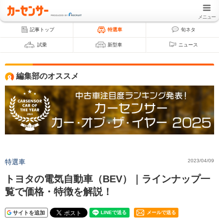
メニュー
記事トップ
特選車
旬ネタ
試乗
新型車
ニュース
編集部のオススメ
特選車
2023/04/09
トヨタの電気自動車（BEV）｜ラインナップ一
覧で価格・特徴を解説！
サイトを追加
メールで送る