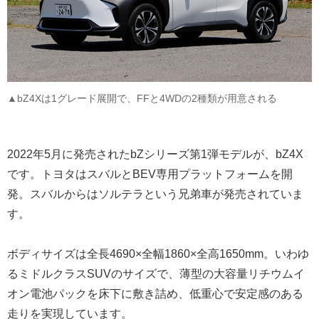
▲bZ4Xは1グレード展開で、FFと4WDの2種類が用意される
2022年5月に発売されたbZシリーズ第1弾モデルが、bZ4X
です。トヨタはスバルとBEV専用プラットフォームを開
発。スバルからはソルテラという兄弟車が発売されていま
す。
ボディサイズは全長4690×全幅1860×全高1650mm。いわゆ
るミドルクラスSUVのサイズで、薄型の大容量リチウムイ
オン電池パックを床下に敷き詰め、低重心で安定感のある
走りを実現しています。