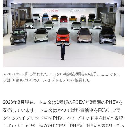
▲2021年12月に行われたトヨタEV戦略説明会の様子。ここでトヨ
タは16台ものBEVのコンセプトモデルを披露した
2023年3月現在、トヨタは1種類のFCEVと3種類のPHEVを
発売しています。トヨタはかつて燃料電池車をFCV、プラ
グインハイブリッド車をPHV、ハイブリッド車をHVと表記
していましたが、現在はFCEV、PHEV、HEVと表記してい