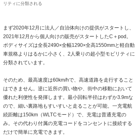
リティに分類される
まず2020年12月に法人／自治体向けの提供がスタートし、
2021年12月から個人向けの販売がスタートしたC＋pod。
ボディサイズは全長2490×全幅1290×全高1550mmと軽自動
車規格よりはるかに小さく、2人乗りの超小型モビリティに
分類されています。
そのため、最高速度は60km/hで、高速道路を走行すること
はできません。逆に近所の買い物や、街中の移動において
優れた利便性を発揮します。最小回転半径はわずか3.9mな
ので、細い裏路地もすいすいと走ることが可能。一充電航
続距離は150km（WLTCモード）で、充電は普通充電の
み。その代わり付属の充電コードをコンセントに接続する
だけで簡単に充電できます。