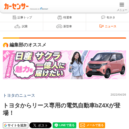
メニュー
記事トップ
特選車
旬ネタ
試乗
新型車
ニュース
編集部のオススメ
トヨタのニュース
2022/04/26
トヨタからリース専用の電気自動車bZ4Xが登
場！
サイトを追加
メールで送る