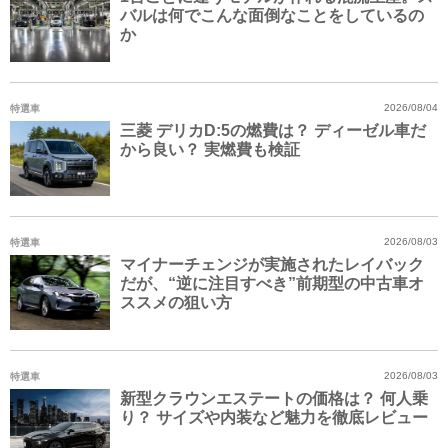
バルは何でこんな面倒なことをしているの
か
特選車
2026/08/04
三菱 デリカD:5の燃費は？ ディーゼル車だ
から良い？ 実燃費も検証
特選車
2026/08/03
マイナーチェンジが実施されたレイバック
だが、“逆に注目すべき”前期型の中古車オ
ススメの狙い方
特選車
2026/08/03
新型クラウンエステートの価格は？ 何人乗
り？ サイズや内装など魅力を徹底レビュー