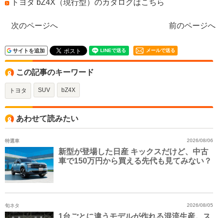
トヨタ bZ4X（現行型）のカタログはこちら
次のページへ
前のページへ
サイトを追加
メールで送る
この記事のキーワード
SUV
bZ4X
トヨタ
あわせて読みたい
特選車
2026/08/06
新型が登場した日産 キックスだけど、中古
車で150万円から買える先代も見てみない？
旬ネタ
2026/08/05
1台ごとに違うモデルが作れる混流生産。ス