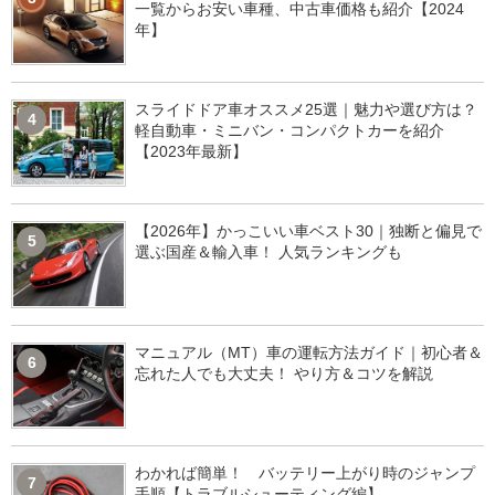
一覧からお安い車種、中古車価格も紹介【2024
年】
スライドドア車オススメ25選｜魅力や選び方は？
4
軽自動車・ミニバン・コンパクトカーを紹介
【2023年最新】
【2026年】かっこいい車ベスト30｜独断と偏見で
5
選ぶ国産＆輸入車！ 人気ランキングも
マニュアル（MT）車の運転方法ガイド｜初心者＆
6
忘れた人でも大丈夫！ やり方＆コツを解説
わかれば簡単！ バッテリー上がり時のジャンプ
7
手順【トラブルシューティング編】