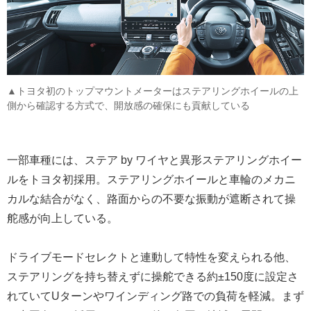
▲トヨタ初のトップマウントメーターはステアリングホイールの上
側から確認する方式で、開放感の確保にも貢献している
一部車種には、ステア by ワイヤと異形ステアリングホイー
ルをトヨタ初採用。ステアリングホイールと車輪のメカニ
カルな結合がなく、路面からの不要な振動が遮断されて操
舵感が向上している。
ドライブモードセレクトと連動して特性を変えられる他、
ステアリングを持ち替えずに操舵できる約±150度に設定さ
れていてUターンやワインディング路での負荷を軽減。まず