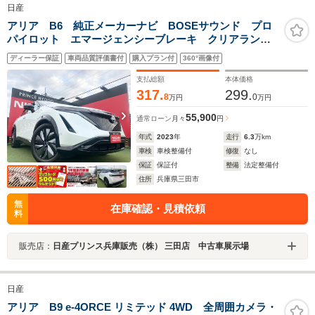
日産
アリア B6 純正メーカーナビ BOSEサウンド プロ
パイロット エマージェンシーブレーキ クリアランス
ソナー 純正前後ドライブレコーダー
ディーラー保証
車両品質評価書付
購入プラン付
360°画像付
支払総額
本体価格
317.
299.
8
0
万円
万円
55,900
通常ローン
月々
円
年式
2023
年
走行
6.3
万km
車検
車検整備付
修復
なし
保証
保証付
整備
法定整備付
住所
兵庫県三田市
無
在庫確認・見積依頼
料
販売店：
日産プリンス兵庫販売（株） 三田店 中古車展示場
日産
アリア B9 e-4ORCE リミテッド 4WD 全周囲カメラ・