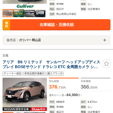
車検
'27/05
修復
なし
保証
保証付
整備
法定整備付
住所
岡山県岡山市南区
無
在庫確認・見積依頼
料
販売店：
ガリバー 岡山店
日産
アリア B6 リミテッド サンルーフ ヘッドアップディス
プレイ BOSEサウンド ドラレコ ETC 全周囲カメラ シー
トヒーター 運転席・助手席パワーシート シートメモリー
ディーラー保証
車両品質評価書付
購入プラン付
ステアリングヒーター 後席シートヒーター
支払総額
本体価格
376.
366.
7
0
万円
万円
64,300
通常ローン
月々
円
年式
2022
年
走行
3.4
万km
車検
'27/03
修復
なし
保証
保証付
整備
法定整備付