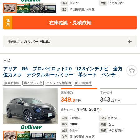
保証
保証付
整備
法定整備付
住所
岡山県岡山市南区
無
在庫確認・見積依頼
料
販売店：
ガリバー 岡山店
日産
アリア B6 プロパイロット2.0 12.3インチナビ 全方
位カメラ デジタルルームミラー 革シート ベンチレ
ーション アダプティブLED 純正19インチAW ドラレ
販売店保証
購入プラン付
オンライン相談可
360°画像付
コ ETC ヘッドアップディスプレイ リモートパーキ
ング
支払総額
本体価格
349.
343.
8
3
万円
万円
40,500
通常ローン
月々
円
年式
2023
年
走行
2.2
万km
車検
'28/03
修復
なし
保証
保証付
整備
法定整備付
住所
岡山県岡山市南区