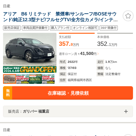
日産
アリア B6 リミテッド 禁煙車/サンルーフ/BOSEサウ
ンド/純正12.3型ナビ/フルセグTV/全方位カメラ/インテリ
ジェントルームミラー/ハンドルヒーター/全席シートヒー
販売店保証
車両品質評価書付
購入プラン付
オンライン相談可
360°画像付
ター/前席エアシート/パワーシート/純正19インチアルミホ
イール/ETC
支払総額
本体価格
357.
352.
9
1
万円
万円
41,500
通常ローン
月々
円
年式
2022
年
走行
1.9
万km
車検
'27/03
修復
なし
保証
保証付
整備
法定整備付
住所
福岡県福岡市西区
無
在庫確認・見積依頼
料
販売店：
ガリバー 福重店
日産