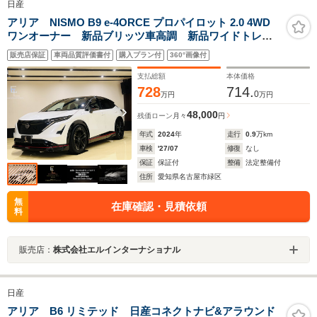
日産
アリア NISMO B9 e-4ORCE プロパイロット 2.0 4WD
ワンオーナー 新品ブリッツ車高調 新品ワイドトレッ
ドスペーサー プロパイロットリモートリモコン
販売店保証
車両品質評価書付
購入プラン付
360°画像付
BOSEスピーカー 純正20インチアルミホイール 純正
ドラレコ アラウンドビュー パワーバックドア ナ
支払総額
本体価格
ビ TV
728
714.
0
万円
万円
48,000
残価ローン
月々
円
年式
2024
年
走行
0.9
万km
車検
'27/07
修復
なし
保証
保証付
整備
法定整備付
住所
愛知県名古屋市緑区
無
在庫確認・見積依頼
料
販売店：
株式会社エルインターナショナル
日産
アリア B6 リミテッド 日産コネクトナビ&アラウンド