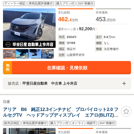
イブレコーダー前後・ETC・メモリーナビ・フルセグ
ディーラー保証
車両品質評価書付
購入プラン付
360°画像付
TV・インテリジェントキー・本革シート・シートヒータ
ー・シートエアコン
支払総額
本体価格
462.
453.
8
0
万円
万円
92,200
通常ローン
月々
円
年式
2024
年
走行
0.6
万km
車検
'27/05
修復
なし
保証
保証付
整備
法定整備付
住所
山梨県甲府市
無
在庫確認・見積依頼
料
販売店：
甲斐日産自動車 中古車 上今井店
日産
アリア B6 純正12.3インチナビ プロパイロット2.0 フ
ルセグTV ヘッドアップディスプレイ エアロ(BLITZ)
ダブルシャークフィンアンテナ インテリジェントアラ
販売店保証
車両品質評価書付
購入プラン付
オンライン相談可
360°画像付
ウンドビューモニター ブラインドスポットモニター
ドラレコ
支払総額
本体価格