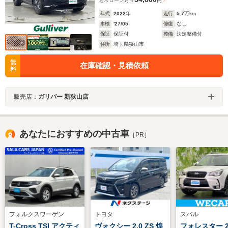
通常ローン
月々
円
年式
2022
年
走行
5.7
万km
車検
'27/05
修復
なし
保証
保証付
整備
法定整備付
住所
埼玉県狭山市
無
在庫確認・見積依頼
料
販売店：
ガリバー 新狭山店
あなたにおすすめの中古車
［PR］
フォルクスワーゲン
トヨタ
スバル
T-Cross TSI アクティ
ヴォクシー 2.0 ZS 煌
フォレスター 2