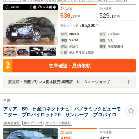
支払総額
本体価格
539.
529.
3
1
万円
万円
65,300
通常ローン
月々
円
年式
2024
年
走行
2.6
万km
車検
'27/10
修復
なし
保証
保証付
整備
法定整備付
住所
栃木県那須塩原市
無
在庫確認・見積依頼
料
販売店：
日産プリンス栃木販売 黒磯店 Ｕ－Ｃａｒショップ
日産
アリア B9 日産コネクトナビ パノラミックビューモ
ニター プロパイロット2.0 サンルーフ プロパイロッ
トリモートパーキング アンビエントライティング
販売店保証
購入プラン付
オンライン相談可
360°セーフティーアシスト ダブルシャークアンテナ
ETC
支払総額
本体価格