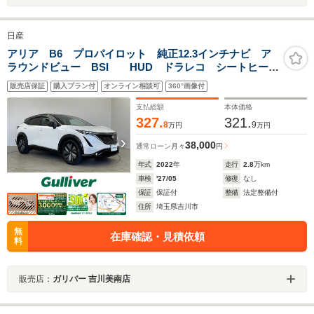
日産
アリア B6 プロパイロット 純正12.3インチナビ ア
ラウンドビュー BSI HUD ドラレコ シートヒータ
ー インテリジェントルームミラー ステアリングヒー
販売店保証
購入プラン付
オンライン相談可
360°画像付
ター HDMI ワイヤレス充電 オートハイビーム
支払総額
本体価格
327.
321.
8
9
万円
万円
38,000
通常ローン
月々
円
年式
2022
年
走行
2.8
万km
車検
'27/05
修復
なし
保証
保証付
整備
法定整備付
住所
埼玉県吉川市
無
在庫確認・見積依頼
料
販売店：
ガリバー 吉川美南店