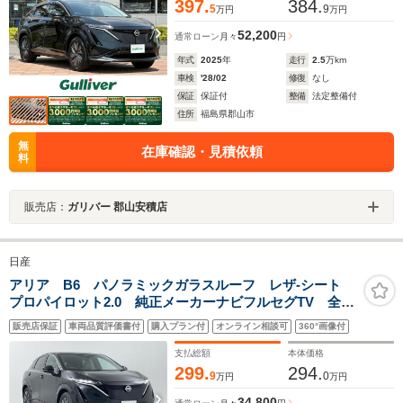
397.
384.
5
9
万円
万円
52,200
通常ローン
月々
円
年式
2025
年
走行
2.5
万km
車検
'28/02
修復
なし
保証
保証付
整備
法定整備付
住所
福島県郡山市
無
在庫確認・見積依頼
料
販売店：
ガリバー 郡山安積店
日産
アリア B6 パノラミックガラスルーフ レザ-シート
プロパイロット2.0 純正メーカーナビフルセグTV 全周
囲カメラ ETC2.0 デジタルインナーミラー パワーバ
販売店保証
車両品質評価書付
購入プラン付
オンライン相談可
360°画像付
ックドア 純正19インチアルミ ステアヒーター
支払総額
本体価格
299.
294.
9
0
万円
万円
34,800