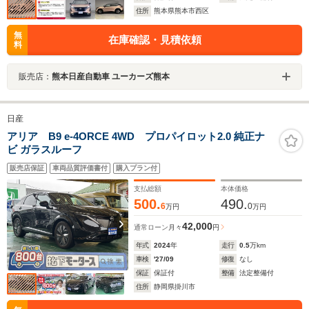
住所
熊本県熊本市西区
無
在庫確認・見積依頼
料
販売店：
熊本日産自動車 ユーカーズ熊本
日産
アリア B9 e-4ORCE 4WD プロパイロット2.0 純正ナ
ビ ガラスルーフ
販売店保証
車両品質評価書付
購入プラン付
支払総額
本体価格
500.
490.
6
0
万円
万円
42,000
通常ローン
月々
円
年式
2024
年
走行
0.5
万km
車検
'27/09
修復
なし
保証
保証付
整備
法定整備付
住所
静岡県掛川市