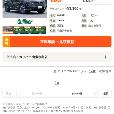
459.
453.
8
5
万円
万円
53,300
通常ローン
月々
円
年式
2025
年
走行
1.2
万km
車検
'28/03
修復
なし
保証
保証付
整備
法定整備付
住所
岡山県倉敷市
無
在庫確認・見積依頼
料
販売店：
ガリバー 倉敷水島店
日産 アリア 2021年11月～（全国）の中古車
1
/8
最初
前の30件
次の30件
最後
※人気のクルマは平均1ヶ月で掲載終了
物件数合計1万台以上のメーカー｜算出データ期間：2024年9月～11月｜内容：物件数合計1万
台以上のメーカーのうち、掲載が終了した物件数が1,000台以上の場合