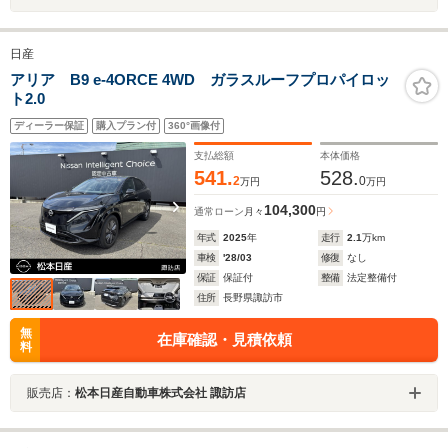
日産
アリア B9 e-4ORCE 4WD ガラスルーフプロパイロッ
ト2.0
ディーラー保証
購入プラン付
360°画像付
支払総額
本体価格
541.
528.
2
0
万円
万円
104,300
通常ローン
月々
円
年式
2025
年
走行
2.1
万km
車検
'28/03
修復
なし
保証
保証付
整備
法定整備付
住所
長野県諏訪市
無
在庫確認・見積依頼
料
販売店：
松本日産自動車株式会社 諏訪店