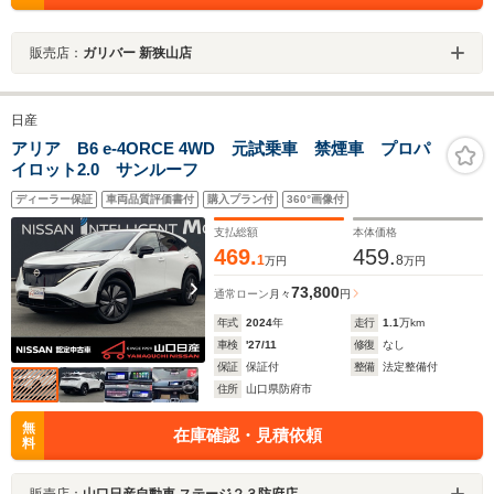
販売店：
ガリバー 新狭山店
日産
アリア B6 e-4ORCE 4WD 元試乗車 禁煙車 プロパ
イロット2.0 サンルーフ
ディーラー保証
車両品質評価書付
購入プラン付
360°画像付
支払総額
本体価格
469.
459.
1
8
万円
万円
73,800
通常ローン
月々
円
年式
2024
年
走行
1.1
万km
車検
'27/11
修復
なし
保証
保証付
整備
法定整備付
住所
山口県防府市
無
在庫確認・見積依頼
料
販売店：
山口日産自動車 ステージ２３防府店