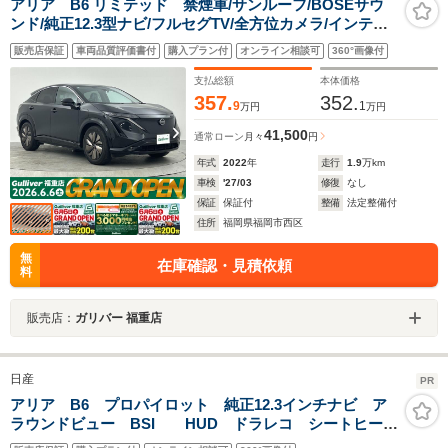
アリア B6 リミテッド 禁煙車/サンルーフ/BOSEサウ
ンド/純正12.3型ナビ/フルセグTV/全方位カメラ/インテリ
ジェントルームミラー/ハンドルヒーター/全席シートヒー
販売店保証
車両品質評価書付
購入プラン付
オンライン相談可
360°画像付
ター/前席エアシート/パワーシート/純正19インチアルミホ
イール/ETC
支払総額
本体価格
357.
352.
9
1
万円
万円
41,500
通常ローン
月々
円
年式
2022
年
走行
1.9
万km
車検
'27/03
修復
なし
保証
保証付
整備
法定整備付
住所
福岡県福岡市西区
無
在庫確認・見積依頼
料
販売店：
ガリバー 福重店
日産
PR
アリア B6 プロパイロット 純正12.3インチナビ ア
ラウンドビュー BSI HUD ドラレコ シートヒータ
ー インテリジェントルームミラー ステアリングヒー