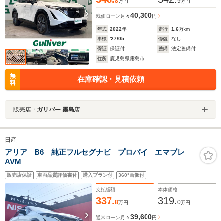
8
9
万円
万円
40,300
残価ローン
月々
円
年式
2022
年
走行
1.6
万km
車検
'27/05
修復
なし
保証
保証付
整備
法定整備付
住所
鹿児島県霧島市
無
在庫確認・見積依頼
料
販売店：
ガリバー 霧島店
日産
アリア B6 純正フルセグナビ プロパイ エマブレ
AVM
販売店保証
車両品質評価書付
購入プラン付
360°画像付
支払総額
本体価格
337.
319.
8
0
万円
万円
39,600
通常ローン
月々
円