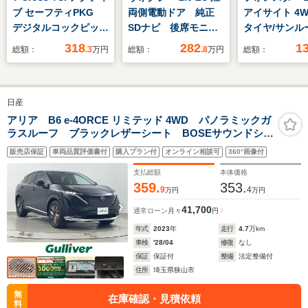
ブ セーフティPKG
両側電動ドア 純正
アイサイト 4W
デジタルコックピッ
SDナビ 後席モニタ
タイヤ/サンル
ト ACC
ー バックカメラ 衝
外 SDナビ/衝
318
282
1
総額：
.3
万円
総額：
.8
万円
総額：
TravelAssist 後方死
突被害軽減システム
置/シートヒー
角検知機能 レーンア
ドラレコ スマートキ
線逸脱防止支
シスト LEDヘッドラ
ー LEDヘッド
ム/シート ハ
日産
イト App-
ETC2.0 クルコン
ー/ヘッドラン
Connect ワイヤレ
純正16インチアル
LED/ETC/EB
アリア B6 e-4ORCE リミテッド 4WD パノラミックガ
ラスルーフ ブラックレザーシート BOSEサウンドシス
ス充電 純正ナビ
ミ オートライト デ
横滑り防止装置
テム ダイナミックパッケージ プロパイロット2.0 純
ETC バックカメラ
ュアルエアコン
セグTV
販売店保証
車両品質評価書付
購入プラン付
オンライン相談可
360°画像付
正メーカーナビフルセグTV 全周囲カメラ ETC2.0 デ
疲労検知システム ア
ジタルインナーミラー
支払総額
本体価格
スコットグレー
359.
353.
9
4
万円
万円
41,700
通常ローン
月々
円
年式
2023
年
走行
4.7
万km
車検
'28/04
修復
なし
保証
保証付
整備
法定整備付
住所
埼玉県狭山市
無
在庫確認・見積依頼
料