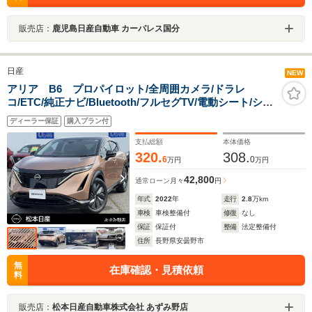
販売店：
鹿児島日産自動車 カーパレス国分
日産
NEW
アリア B6 プロパイロット/全周囲カメラ/ドラレ
コ/ETC/純正ナビ/Bluetooth/フルセグTV/電動シート/シー
トエアコン/寒冷地仕様/LED/駐車支援
ディーラー保証
購入プラン付
支払総額
本体価格
320.
308.
6
0
万円
万円
42,800
通常ローン
月々
円
年式
2022
年
走行
2.8
万km
車検
車検整備付
修復
なし
保証
保証付
整備
法定整備付
住所
長野県安曇野市
無
在庫確認・見積依頼
料
販売店：
松本日産自動車株式会社 あずみ野店