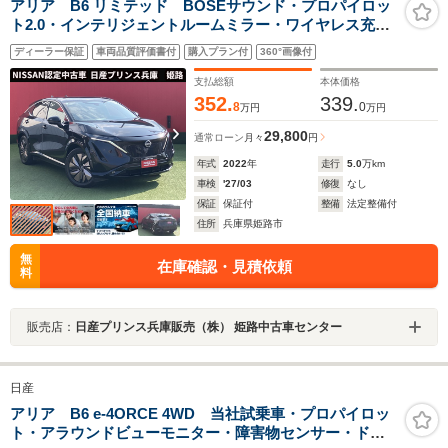
アリア B6 リミテッド BOSEサウンド・プロパイロッ
ト2.0・インテリジェントルームミラー・ワイヤレス充
電・パワーバックドア・ヘッドアップディスプレイ
ディーラー保証
車両品質評価書付
購入プラン付
360°画像付
支払総額
本体価格
352.
339.
8
0
万円
万円
29,800
通常ローン
月々
円
年式
2022
年
走行
5.0
万km
車検
'27/03
修復
なし
保証
保証付
整備
法定整備付
住所
兵庫県姫路市
無
在庫確認・見積依頼
料
販売店：
日産プリンス兵庫販売（株） 姫路中古車センター
日産
アリア B6 e-4ORCE 4WD 当社試乗車・プロパイロッ
ト・アラウンドビューモニター・障害物センサー・ドラ