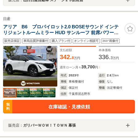
日産
アリア B6 プロパイロット2.0 BOSEサウンド インテ
リジェントルームミラー HUD サンルーフ 前席パワーシ
ート シートヒーター 純正ナビ 地デジTV Apple CarPlay
販売店保証
車両品質評価書付
購入プラン付
オンライン相談可
360°画像付
androidAuto Bluetooth ドラレコ ステアリングヒーター
支払総額
本体価格
342.
336.
8
3
万円
万円
39,700
通常ローン
月々
円
年式
2023
年
走行
2.6
万km
車検
車検整備付
修復
なし
保証
保証付
整備
法定整備付
住所
千葉県習志野市
無
在庫確認・見積依頼
料
販売店：
ガリバーＷＯＷ！ＴＯＷＮ 幕張