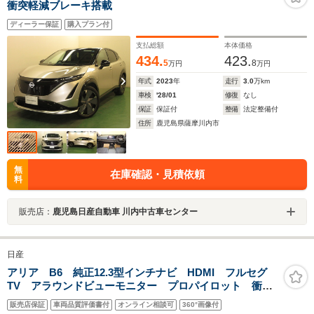
衝突軽減ブレーキ搭載
ディーラー保証
購入プラン付
支払総額
本体価格
434.
423.
5
8
万円
万円
年式
2023
年
走行
3.0
万km
車検
'28/01
修復
なし
保証
保証付
整備
法定整備付
住所
鹿児島県薩摩川内市
無
在庫確認・見積依頼
料
販売店：
鹿児島日産自動車 川内中古車センター
日産
アリア B6 純正12.3型インチナビ HDMI フルセグ
TV アラウンドビューモニター プロパイロット 衝突
軽減ブレーキ 車線逸脱制御機能 踏み間違い防止アシ
販売店保証
車両品質評価書付
オンライン相談可
360°画像付
スト ETC2.0 ドライブレコーダー スマートキー