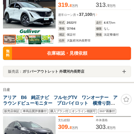
319.
313.
8
9
万円
万円
37,100
通常ローン
月々
円
年式
2022
年
走行
4.0
万km
車検
'27/04
修復
なし
保証
保証付
整備
法定整備付
住所
大阪府河内長野市
無
在庫確認・見積依頼
料
販売店：
ガリバーアウトレット 外環河内長野店
日産
アリア B6 純正ナビ フルセグTV ワンオーナー ア
ラウンドビューモニター プロパイロット 横滑り防止
装置 インテリジェントエマージェンシーブレーキ レ
販売店保証
車両品質評価書付
購入プラン付
オンライン相談可
360°画像付
ーンアシスト ドライブレコーダー ETC2.0 スマート
キー
支払総額
本体価格
309.
303.
8
8
万円
万円