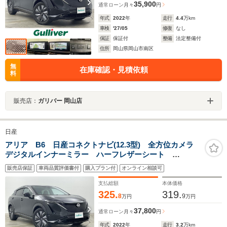
35,900
通常ローン
月々
円
年式
2022
年
走行
4.4
万km
車検
'27/05
修復
なし
保証
保証付
整備
法定整備付
住所
岡山県岡山市南区
無
在庫確認・見積依頼
料
販売店：
ガリバー 岡山店
日産
アリア B6 日産コネクトナビ(12.3型) 全方位カメラ
デジタルインナーミラー ハーフレザーシート
ETC2.0 LEDヘッドライト 純正19インチAW ワイヤ
販売店保証
車両品質評価書付
購入プラン付
オンライン相談可
レス充電 プロパイロット 衝突軽減ブレーキ レーン
キープアシスト
支払総額
本体価格
325.
319.
8
9
万円
万円
37,800
通常ローン
月々
円
年式
2022
年
走行
3.2
万km