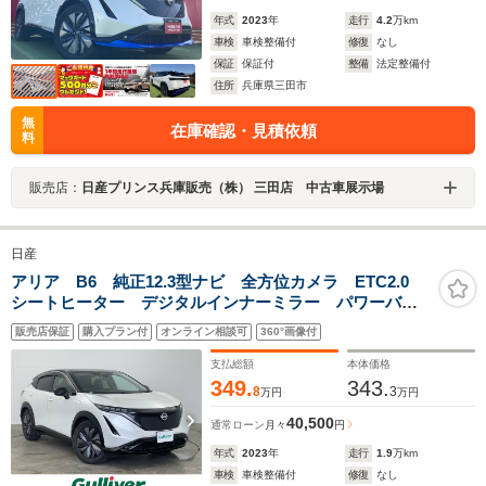
年式
2023
年
走行
4.2
万km
車検
車検整備付
修復
なし
保証
保証付
整備
法定整備付
住所
兵庫県三田市
無
在庫確認・見積依頼
料
販売店：
日産プリンス兵庫販売（株） 三田店 中古車展示場
日産
アリア B6 純正12.3型ナビ 全方位カメラ ETC2.0
シートヒーター デジタルインナーミラー パワーバッ
クドア レーダークルーズ アダプティブLED コーナ
販売店保証
購入プラン付
オンライン相談可
360°画像付
ーセンサー オートハイビーム ブラインドスポットモ
ニター
支払総額
本体価格
349.
343.
8
3
万円
万円
40,500
通常ローン
月々
円
年式
2023
年
走行
1.9
万km
車検
車検整備付
修復
なし