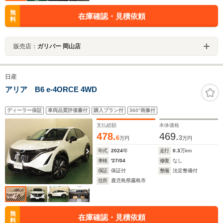
無
在庫確認・見積依頼
料
販売店：
ガリバー 岡山店
日産
アリア B6 e-4ORCE 4WD
ディーラー保証
車両品質評価書付
購入プラン付
360°画像付
支払総額
本体価格
478.
469.
6
3
万円
万円
年式
2024
年
走行
0.3
万km
車検
'27/04
修復
なし
保証
保証付
整備
法定整備付
住所
鹿児島県霧島市
無
在庫確認・見積依頼
料