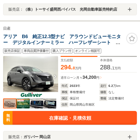
販売店：
（株）トーサイ盛岡西バイパス 光岡自動車販売特約店
日産
アリア B6 純正12.3型ナビ アラウンドビューモニタ
ー デジタルインナーミラー ハーフレザーシート シ
ートヒーター パワーシート プロパイロット 自動駐
販売店保証
車両品質評価書付
購入プラン付
オンライン相談可
車 ドライブレコーダー ETC2.0 LEDヘッドライト
支払総額
本体価格
294.
288.
8
1
万円
万円
34,200
通常ローン
月々
円
年式
2023
年
走行
6.2
万km
車検
車検整備付
修復
なし
保証
保証付
整備
法定整備付
住所
岡山県岡山市南区
無
在庫確認・見積依頼
料
販売店：
ガリバー 岡山店