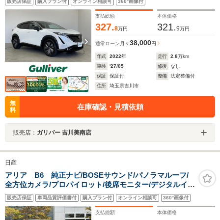
販売店保証
購入プラン付
オンライン相談可
360°画像付
ター HDMI ワイヤレス充電 オートハイビーム
支払総額
本体価格
327.
321.
8
9
万円
万円
38,000
通常ローン
月々
円
年式
2022
年
走行
2.8
万km
車検
'27/05
修復
なし
保証
保証付
整備
法定整備付
住所
埼玉県吉川市
無
在庫確認・見積依頼
料
販売店：
ガリバー 吉川美南店
日産
アリア B6 純正ナビ/BOSEサウンド/パノラマルーフ/
全方位カメラ/プロパイロット/後席モニター/デジタルイン
ナーミラー/前方ドライブレコーダー/ビルトインETC2.0/
販売店保証
車両品質評価書付
購入プラン付
オンライン相談可
360°画像付
パワーバックドア/シートヒーター
支払総額
本体価格