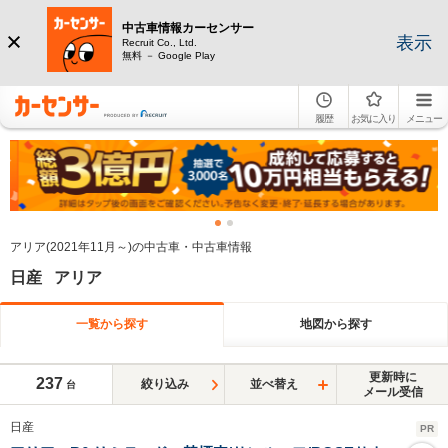
中古車情報カーセンサー
表示
Recruit Co., Ltd.
無料 － Google Play
履歴
お気に入り
メニュー
アリア(2021年11月～)の中古車・中古車情報
日産 アリア
一覧から探す
地図から探す
更新時に
237
絞り込み
並べ替え
台
メール受信
日産
PR