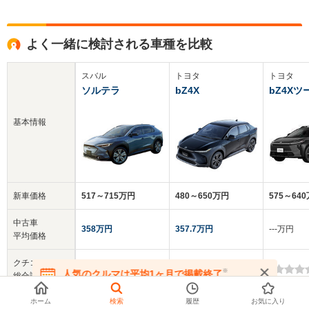
よく一緒に検討される車種を比較
スバル
トヨタ
トヨタ
ソルテラ
bZ4X
bZ4X
基本情報
新車価格
517～715万円
480～650万円
575～64
中古車
358万円
357.7万円
‐‐‐万円
平均価格
クチコミ
-
-
-
※
人気のクルマは平均1ヶ月で掲載終了
総合評価
在庫が無くなる前にお問い合わせください
ホーム
検索
履歴
お気に入り
乗車定員
5人
5人
5人