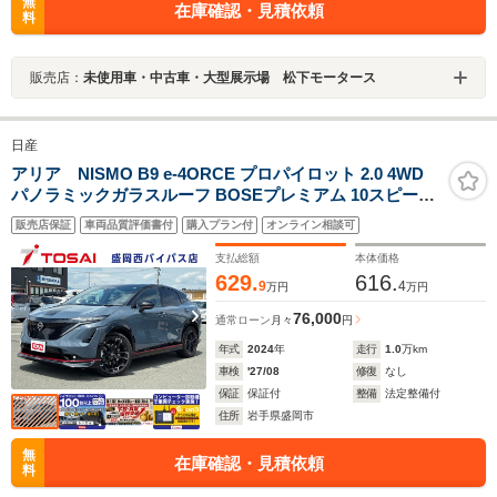
無
在庫確認・見積依頼
料
販売店：
未使用車・中古車・大型展示場 松下モータース
日産
アリア NISMO B9 e-4ORCE プロパイロット 2.0 4WD
パノラミックガラスルーフ BOSEプレミアム 10スピーカ
ー プロパイロットリモートパーキング ワンオーナー 360
販売店保証
車両品質評価書付
購入プラン付
オンライン相談可
度セーフティアシスト 全方位モニター アラウンドビュー
モニター ブラック合皮コンビシート 当社買取
支払総額
本体価格
629.
616.
9
4
万円
万円
76,000
通常ローン
月々
円
年式
2024
年
走行
1.0
万km
車検
'27/08
修復
なし
保証
保証付
整備
法定整備付
住所
岩手県盛岡市
無
在庫確認・見積依頼
料