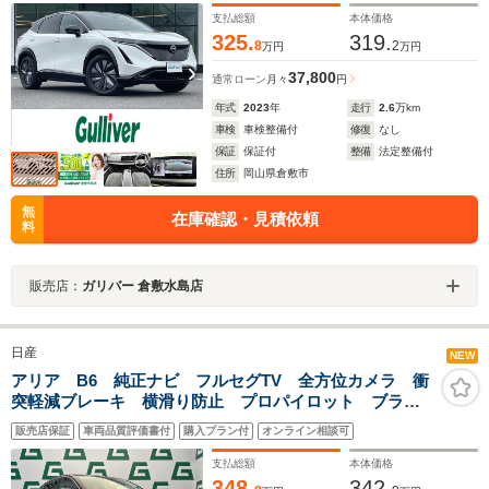
支払総額
本体価格
325.
319.
8
2
万円
万円
37,800
通常ローン
月々
円
年式
2023
年
走行
2.6
万km
車検
車検整備付
修復
なし
保証
保証付
整備
法定整備付
住所
岡山県倉敷市
無
在庫確認・見積依頼
料
販売店：
ガリバー 倉敷水島店
日産
NEW
アリア B6 純正ナビ フルセグTV 全方位カメラ 衝
突軽減ブレーキ 横滑り防止 プロパイロット ブライ
ンドスポットモニター インテリジェントルームミラ
販売店保証
車両品質評価書付
購入プラン付
オンライン相談可
ー ハーフレザーシート シートヒーター ドライブレ
コーダー
支払総額
本体価格
348.
342.