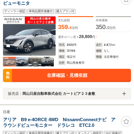
ビューモニタ
ディーラー保証
車両品質評価書付
購入プラン付
支払総額
本体価格
359.
350.
6
0
万円
万円
28,800
通常ローン
月々
円
年式
2022
年
走行
4.8
万km
車検
'27/03
修復
なし
保証
保証付
整備
法定整備付
住所
岡山県倉敷市
無
在庫確認・見積依頼
料
販売店：
岡山日産自動車株式会社 カートピア２３倉敷
日産
アリア B9 e-4ORCE 4WD NissannConnectナビ ア
ラウンドビューモニター ドラレコ ETC2.0
ディーラー保証
車両品質評価書付
購入プラン付
オンライン相談可
360°画像付