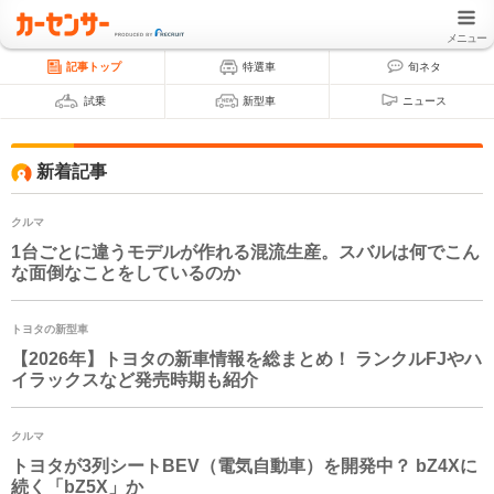
メニュー
記事トップ
特選車
旬ネタ
試乗
新型車
ニュース
新着記事
クルマ
1台ごとに違うモデルが作れる混流生産。スバルは何でこん
な面倒なことをしているのか
トヨタの新型車
【2026年】トヨタの新車情報を総まとめ！ ランクルFJやハ
イラックスなど発売時期も紹介
クルマ
トヨタが3列シートBEV（電気自動車）を開発中？
bZ4X
に
続く「bZ5X」か