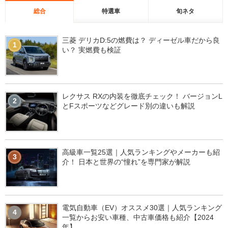
総合
特選車
旬ネタ
三菱 デリカD:5の燃費は？ ディーゼル車だから良
1
い？ 実燃費も検証
レクサス RXの内装を徹底チェック！ バージョンL
2
とFスポーツなどグレード別の違いも解説
高級車一覧25選｜人気ランキングやメーカーも紹
3
介！ 日本と世界の“憧れ”を専門家が解説
電気自動車（EV）オススメ30選｜人気ランキング
4
一覧からお安い車種、中古車価格も紹介【2024
年】