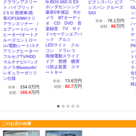
ベ
クラウンアスリー
N-BOX 660 G EX
ピクシスバン ピク
ホンダセンシング
ト ハイブリッド
シスバン クルーズ
GL
最長5年保証 Rカ
2.5 G 禁煙車/黒
SA3
ッ
メラ BTオーディ
革/OP18AW/クリ
ー
78.1
万円
本体：
オ CD DVD 音
アランスソナー /
ハ
86
万円
総額：
楽録音 TV サイ
エアシート/シート
ト
ド+カーテンエアバ
ヒーター/オートク
デ
ック アルミ
ルーズコントロー
ー
LEDライト クル
ル/電動シート/ステ
P
コン ドラレコ
アリングヒーター/
シ
両側電動スライド
フルセグTV/HDD
ト
ドア 禁煙 横滑
マルチナビ/バック
イ
り防止装置 スマ
カメラ/Bluetooth/
ラ
ートキー
レギュラーガソリ
全
ン仕様
ワ
73.8
万円
本体：
純
82.7
万円
154.0
万円
総額：
本体：
165.4
万円
総額：
このお店の在庫