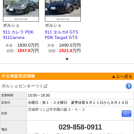
ポルシェ
ポルシェ
911 カレラ PDK
911 タルガ4 GTS
911Carrera
PDK Targa4 GTS
1830.0
万円
2490.0
万円
本体：
本体：
1847.8
万円
2521.6
万円
総額：
総額：
中古車販売店情報
▲上へ戻る
ポルシェセンターつくば
10:00～18:30
営業時間
水曜日・第１・２火曜日 夏季休業８月１１日から８月１６日
定休日
茨城県つくば市学園の森３－５－２
住所
029-858-0911
電話