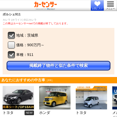
お気に入り
メニュー
ポルシェ
911
カレラ (ホワイト) 911カレラ
この車はカーセンサーnetでの掲載が終了しております。
地域：茨城県
価格：900万円～
車種：911
掲載終了物件と似た条件で検索
あなたにおすすめの中古車
［PR］
トヨタ
ホンダ
トヨタ
メ
NEW!