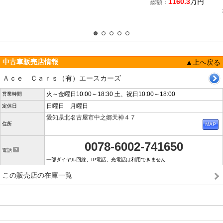
1160.3
万円
総額：
中古車販売店情報
▲上へ戻る
Ａｃｅ Ｃａｒｓ（有）エースカーズ
火～金曜日10:00～18:30 土、祝日10:00～18:00
営業時間
日曜日 月曜日
定休日
愛知県北名古屋市中之郷天神４７
住所
0078-6002-741650
電話
一部ダイヤル回線、IP電話、光電話は利用できません
この販売店の在庫一覧