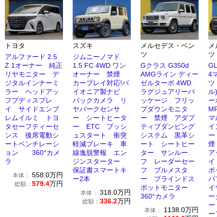
トヨタ
スズキ
メルセデス・ベン
メ
ツ
ツ
アルファード 2.5
ジムニーノマド
Z 1オーナー 純正
1.5 FC 4WD ワン
Gクラス G350d
G
リヤモニター デ
オーナー 禁煙
AMGライン ディー
4
ジタルインナーミ
カープレイ対応!パ
ゼルターボ 4WD
ツ
ラー ヘッドアッ
イオニア製ナビ
ラグジュアリーパ
ル
フプディスプレ
バックカメラ リ
ッケージ フリッ
ー
イ サイドエンブ
ヤパークセンサ
プダウンモニタ
M
レムイルミ トヨ
ー シートヒータ
ー 禁煙 アダプ
マ
タセーフティーセ
ー ETC プッシ
ティブダンピング
イ
ンス 後席電動シ
ュスタート 衝突
システム 黒革シ
ー
ートベンチレーシ
軽減ブレーキ 車
ート シートヒー
煙
ョン 360°カメ
線逸脱警報 エン
ター サンルー
ア
ラ
ジンスターター
フ レーダーセー
イ
保証書スマートキ
フ ブルメスタ
ポ
558.0
万円
本体：
ー2本
ー ブラインドス
パ
579.4
万円
総額：
ポットモニター
イ
318.0
万円
本体：
360°カメラ
ー
336.2
万円
総額：
ー
1138.0
万円
本体：
ー