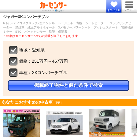
お気に入り
メニュー
ジャガー
XKコンバーチブル
R (インディゴメタリック) 左ハンドル ベージュ革 青幌 シートヒーター ステアリングヒ
ーター 禁煙車 純正アルミホイール 3メモリーパワーシート プッシュスタート 電動格納
ミラー ETC パークセンサー 取説 保証書
この車はカーセンサーnetでの掲載が終了しております。
地域：愛知県
価格：251万円～467万円
車種：XKコンバーチブル
掲載終了物件と似た条件で検索
あなたにおすすめの中古車
［PR］