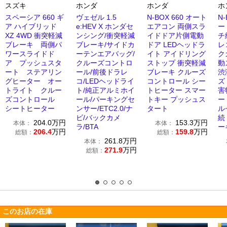
スズキ
ホンダ
ホンダ
ホ
スペーシア 660 ギ
ヴェゼル 1.5
N-BOX 660 オート
N
ア ハイブリッド
e:HEV X ホンダセ
エアコン 両側スラ
ー
XZ 4WD 衝突軽減
ンシング/衝突軽減
イドドア片側電動
チ
ブレーキ 両側パ
ブレーキ/サイドカ
ドア LEDヘッドラ
レ
ワースライドド
ーテンエアバッグ/
イト アイドリング
ク
ア プッシュスタ
クルーズコントロ
ストップ 衝突軽減
動
ート ステアリン
ール/前後ドラレ
ブレーキ クルーズ
渋
グヒーター オー
コ/LEDヘッドライ
コントロール シー
ズ 
トライト クルー
ト/純正アルミホイ
トヒーター スマー
害
ズコントロール
ール/パーキングセ
トキー プッシュス
ー
シートヒーター
ンサー/ETC2.0/ナ
タート
ル
ビ/バックカメ
続
204.0
万円
153.3
万円
本体：
本体：
ラ/BTA
ー
206.4
万円
159.8
万円
総額：
総額：
261.8
万円
本体：
271.9
万円
総額：
このお店の在庫