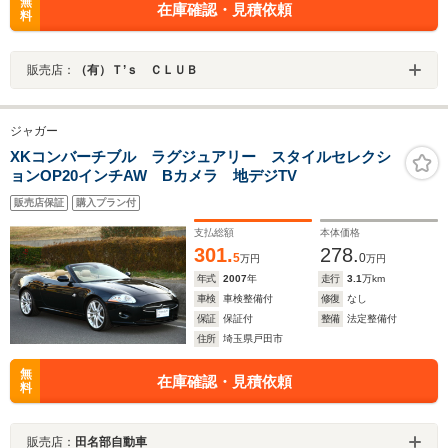
無
在庫確認・見積依頼
料
販売店：
（有）Ｔ’ｓ ＣＬＵＢ
ジャガー
XKコンバーチブル ラグジュアリー スタイルセレクシ
ョンOP20インチAW Bカメラ 地デジTV
販売店保証
購入プラン付
支払総額
本体価格
301.
278.
5
0
万円
万円
年式
2007
年
走行
3.1
万km
車検
車検整備付
修復
なし
保証
保証付
整備
法定整備付
住所
埼玉県戸田市
無
在庫確認・見積依頼
料
販売店：
田名部自動車