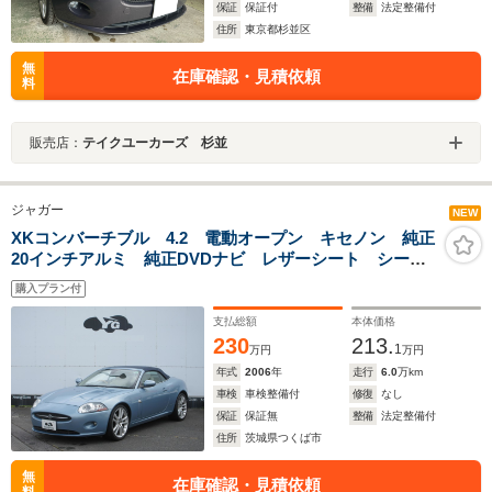
保証
保証付
整備
法定整備付
住所
東京都杉並区
無
在庫確認・見積依頼
料
販売店：
テイクユーカーズ 杉並
ジャガー
NEW
XKコンバーチブル 4.2 電動オープン キセノン 純正
20インチアルミ 純正DVDナビ レザーシート シート
ヒーター パワーシート 電動パーキング クルーズコ
購入プラン付
ントロール プッシュスタート ETC
支払総額
本体価格
230
213.
1
万円
万円
年式
2006
年
走行
6.0
万km
車検
車検整備付
修復
なし
保証
保証無
整備
法定整備付
住所
茨城県つくば市
無
在庫確認・見積依頼