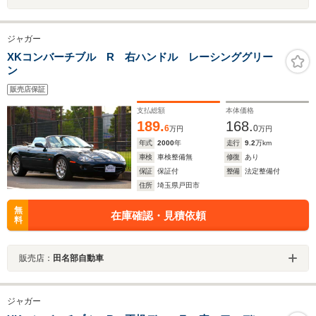
ジャガー
XKコンバーチブル R 右ハンドル レーシンググリー
ン
販売店保証
支払総額
本体価格
189.
168.
6
0
万円
万円
年式
2000
年
走行
9.2
万km
車検
車検整備無
修復
あり
保証
保証付
整備
法定整備付
住所
埼玉県戸田市
無
在庫確認・見積依頼
料
販売店：
田名部自動車
ジャガー