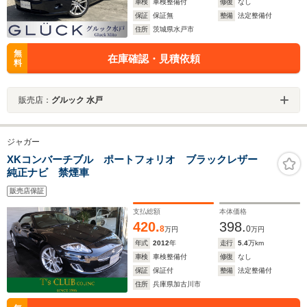
車検
車検整備付
修復
なし
保証
保証無
整備
法定整備付
住所
茨城県水戸市
無
在庫確認・見積依頼
料
販売店：
グルック 水戸
ジャガー
XKコンバーチブル ポートフォリオ ブラックレザー
純正ナビ 禁煙車
販売店保証
支払総額
本体価格
420.
398.
8
0
万円
万円
年式
2012
年
走行
5.4
万km
車検
車検整備付
修復
なし
保証
保証付
整備
法定整備付
住所
兵庫県加古川市