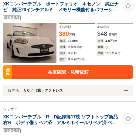
XKコンバーチブル ポートフォリオ キセノン 純正ナ
ビ 純正20インチアルミ メモリー機能付きパワーシー
ト シートヒーター クリアランスソナー バックカメ
販売店保証
ラ クルーズコントロール マルチファンクションステ
アリング 禁煙車
支払総額
本体価格
380
348.
0
万円
万円
年式
2010
年
走行
4.8
万km
車検
車検整備付
修復
なし
保証
保証付
整備
法定整備付
住所
東京都大田区
無
在庫確認・見積依頼
料
販売店：
ＡＯ／（株）アクトレス
ジャガー
XKコンバーチブル R D記録簿17枚 ソフトトップ新品
右H ボディ傷リペア済 アルミホイールリペア済 ベー
ジュ革
販売店保証