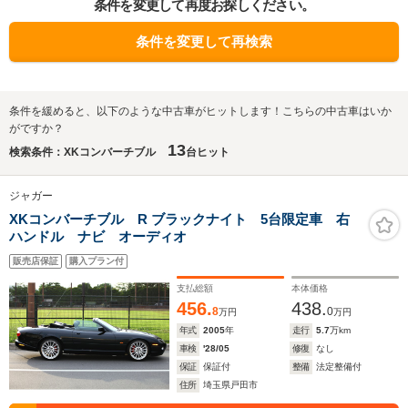
条件を変更して再度お探しください。
条件を変更して再検索
条件を緩めると、以下のような中古車がヒットします！こちらの中古車はいか
がですか？
13
検索条件：XKコンバーチブル
台ヒット
ジャガー
XKコンバーチブル R ブラックナイト 5台限定車 右
ハンドル ナビ オーディオ
販売店保証
購入プラン付
支払総額
本体価格
456.
438.
8
0
万円
万円
年式
2005
年
走行
5.7
万km
車検
'28/05
修復
なし
保証
保証付
整備
法定整備付
住所
埼玉県戸田市