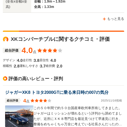
(全長x全幅x全
全幅：1.9m～1.92m
高)
全高：1.33m
ホイールベース
ホイールベース
ホイー
-m
-m
もっと見る
XKコンバーチブルに関するクチコミ・評価
WLTCモード
-
-
-
燃費
4.0
総合評価
点
4.0
3.8
4.0
デザイン :
走行性 :
居住性 :
2.8
3.7
2.0
積載性 :
運転しやすさ :
維持費 :
排気量
3980～5992cc
4196～4999cc
3980～59
評価の高いレビュー・評判
駆動方式
FR
FR
FR
ジャガーXK8 トヨタ2000GTに乗る来日時の007の気分
4
総合評価
2025/11/16投稿
点
この５０年間で約５０台国産車欧州車所有してきました。
ジャガーはミッションが壊れるという評判から諦めてまし
たが、近所にＸＫ８専門店を最近見つけて早速見に行き、
整備をめちゃくちゃ万全に考えている社長さんだったので