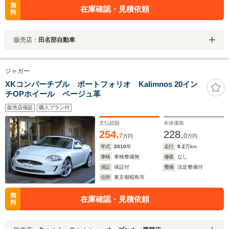
無
在庫確認・見積依頼
料
販売店：
田名部自動車
ジャガー
XKコンバーチブル ポートフォリオ Kalimnos 20イン
チOPホイール ベージュ革
販売店保証
購入プラン付
支払総額
本体価格
254.
228.
7
0
万円
万円
年式
2010
年
走行
9.2
万km
車検
車検整備無
修復
なし
保証
保証付
整備
法定整備付
住所
東京都昭島市
無
在庫確認・見積依頼
料