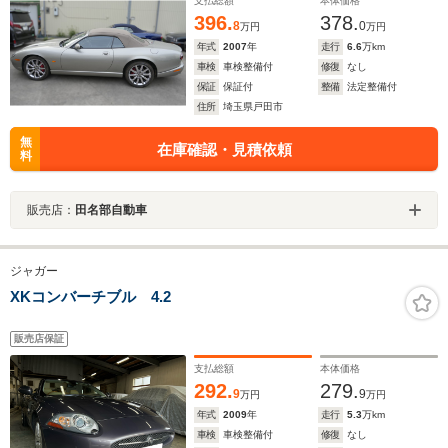
支払総額
本体価格
396.
378.
8
0
万円
万円
年式
2007
年
走行
6.6
万km
車検
車検整備付
修復
なし
保証
保証付
整備
法定整備付
住所
埼玉県戸田市
無
在庫確認・見積依頼
料
販売店：
田名部自動車
ジャガー
XKコンバーチブル 4.2
販売店保証
支払総額
本体価格
292.
279.
9
9
万円
万円
年式
2009
年
走行
5.3
万km
車検
車検整備付
修復
なし