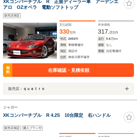
XKコンバーチブル R 正規ディーラー車 アーデンエ
アロ OZオペラ 電動ソフトトップ
販売店保証
支払総額
本体価格
330
317.
0
万円
万円
年式
2003
年
走行
5.6
万km
車検
車検整備付
修復
なし
保証
保証付
整備
法定整備付
住所
神奈川県平塚市
無
在庫確認・見積依頼
料
販売店：
ｑｕａｔｒｏ
ジャガー
XKコンバーチブル R 4.2S 10台限定 右ハンドル
販売店保証
購入プラン付