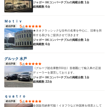
1
ジャガー XKコンバーチブルの
掲載台数
台
6
総掲載数
台
Ｍｏｔｉｖ
5
総合評価
点
★ネオクラッシックな往年の名車を中心に、旧車を所
有する喜びをご提供させて頂きます
1
ジャガー XKコンバーチブルの
掲載台数
台
6
総掲載数
台
グルック 水戸
5
総合評価
点
《グループ総在庫数550台》首都圏にて輸入車の正規
ディーラーを運営しております。
1
ジャガー XKコンバーチブルの
掲載台数
台
22
総掲載数
台
ｑｕａｔｒｏ
5
総合評価
点
全国販売納車可能！イタフラなど外国車を得意として