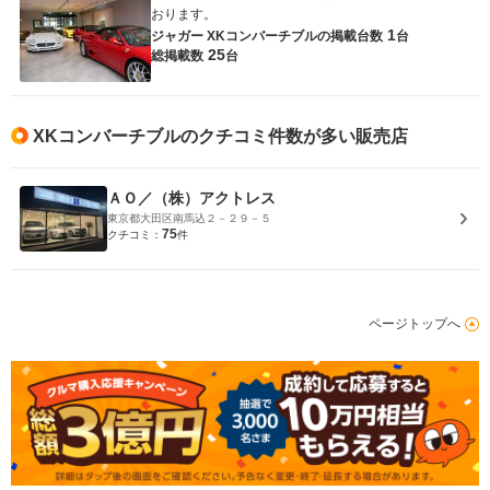
おります。
1
ジャガー XKコンバーチブルの
掲載台数
台
25
総掲載数
台
XKコンバーチブルのクチコミ件数が多い販売店
ＡＯ／（株）アクトレス
東京都大田区南馬込２－２９－５
75
クチコミ：
件
ページトップへ