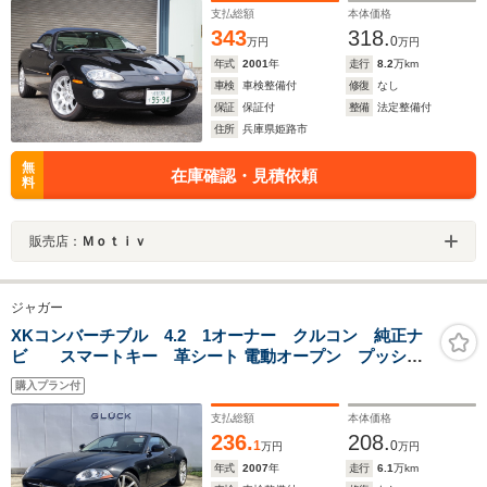
支払総額
本体価格
343
318.
0
万円
万円
年式
2001
年
走行
8.2
万km
車検
車検整備付
修復
なし
保証
保証付
整備
法定整備付
住所
兵庫県姫路市
無
在庫確認・見積依頼
料
販売店：
Ｍｏｔｉｖ
ジャガー
XKコンバーチブル 4.2 1オーナー クルコン 純正ナ
ビ スマートキー 革シート 電動オープン プッシュ
スタート パワーシート 20インチAW シートヒータ
購入プラン付
ー ハンドルヒーター 2ゾーンクライメイト ディスチ
ャージヘッドライト
支払総額
本体価格
236.
208.
1
0
万円
万円
年式
2007
年
走行
6.1
万km