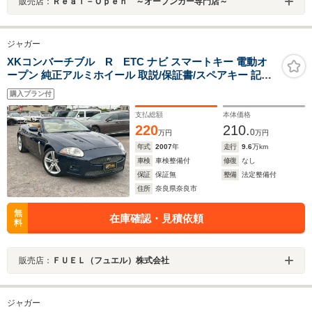
販売店：
Ｒｅａｌ－Ｏｐｅｎ ～オープンカー専門店～
ジャガー
XKコンバーチブル R ETC ナビ スマートキー 電動オ
ープン 純正アルミホイール 取説/保証書/スペアキー 記録
簿付 修復歴なし
購入プラン付
支払総額
本体価格
220
210.
0
万円
万円
年式
2007
年
走行
9.6
万km
車検
車検整備付
修復
なし
保証
保証無
整備
法定整備付
住所
奈良県奈良市
無
在庫確認・見積依頼
料
販売店：
ＦＵＥＬ（フュエル）株式会社
ジャガー