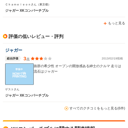
話してから２０分で購入支払いをしました。アストンもい
Ｃｈａｍｅｌｅｏｎさん
（東京都）
いがメンテが大変です。ポルシェボクスターはいい車でし
ジャガー XKコンバーチブル
たが退屈な車で内装もとても安っぽく半年で飽きてしまい
売却しましたが、このジャガーＸＫ８は外観のうっとりす
もっと見る
るデザインと内装のレトロな美しさその２つだけで、少な
くとも半年は飽きないかなと予想してます。以前所有して
たＢＭＷ７台やメルセデス２台とパワーで比較したらいけ
評価の低いレビュー・評判
ない車と思います。英国車は２台目ですが以前はローバー
６２３だったのでほとんどホンダです。ＭＲ－Ｓもそうな
ジャガー
のですが車体が低いため早朝と夜間が前方の車と後方の車
のヘッドライト（特に最近の車はＬＥＤが強い光で車高の
3
総合評価
2013/02/19投稿
点
高いＳＵＶ車多いので）がとてもまぶしくて辛いので、な
抜群の希少性 オープンの開放感ある紳士のクルマ 走りは
るべく車の少ないエリアを選んでドライブしてます。ジャ
流石はジャガー
ガーのディーラーの整備はイマイチなので信頼できるジャ
ガー整備専門店が近くにある方にのみこの車をお勧めしま
す。
ゲストさん
ジャガー XKコンバーチブル
すべてのクチコミをもっと見る(6件)