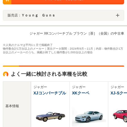
料
販売店：
Ｙｏｕｎｇ Ｇｕｎｓ
ジャガー XKコンバーチブル ブラウン［茶］（全国）の中古車
※人気のクルマは平均1ヶ月で掲載終了
物件数合計1万台以上のメーカー｜算出データ期間：2024年9月～11月｜内容：物件数合計1万
台以上のメーカーのうち、掲載が終了した物件数が1,000台以上の場合
よく一緒に検討される車種を比較
ジャガー
ジャガー
ジャガー
XJコンバーチブル
XKクーペ
XJ-Sク
基本情報