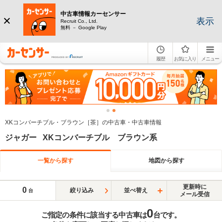
中古車情報カーセンサー
表示
Recruit Co., Ltd.
無料 － Google Play
履歴
お気に入り
メニュー
XKコンバーチブル・ブラウン［茶］の中古車・中古車情報
ジャガー XKコンバーチブル ブラウン系
一覧から探す
地図から探す
更新時に
0
絞り込み
並べ替え
台
メール受信
0
ご指定の条件に該当する中古車は
台です。