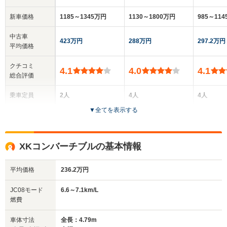
新車価格
1185～1345万円
1130～1800万円
985～11
中古車
423万円
288万円
297.2万円
平均価格
クチコミ
4.1
4.0
4.1
総合評価
乗車定員
2人
4人
4人
▼
全てを表示する
ドア数
2ドア
3ドア
2ドア
全高
全高
全高
XKコンバーチブルの基本情報
1.26m～1.29m
1.31m～1.32m
1.25m
平均価格
236.2万円
全幅
全幅
全幅
JC08モード
6.6～7.1km/L
サイズ
1.8m～1.81m
1.9m～1.92m
1.8m
燃費
全長
全長
(全長x全幅x全高)
4.77m～4.82m
4.79m～4.8m
4.77m
車体寸法
全長：4.79m