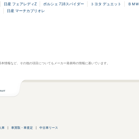
日産 フェアレディZ
ポルシェ 718スパイダー
トヨタ デュエット
ＢＭＷ 
ド
日産 マーチカブリオレ
基本情報など、その他の項目についてもメーカー発表時の情報に基いています。
入車
車買取・車査定
中古車リース