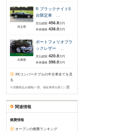
R ブラックナイト5
台限定車 …
456.8
支払総額
万円
埼玉県
438.0
本体価格
万円
ポートフォリオブラ
ックレザー …
420.8
支払総額
万円
兵庫県
398.0
本体価格
万円
XKコンバーチブルの中古車全てを見
る
※消費税込み価格(一部、福祉車両を除く)
関連情報
燃費情報
オープンの燃費ランキング