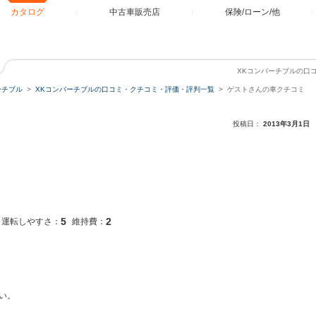
カタログ
中古車販売店
保険/ローン/他
XKコンバーチブルの口
ーチブル
XKコンバーチブルの口コミ・クチコミ・評価・評判一覧
ゲストさんの車クチコミ
投稿日：
2013年3月1日
5
2
運転しやすさ：
維持費：
い。