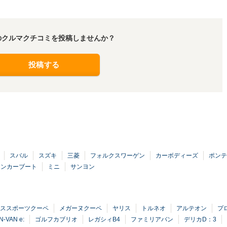
のクルマクチコミを投稿しませんか？
投稿する
スバル
スズキ
三菱
フォルクスワーゲン
カーボディーズ
ポンテ
ドンカーブート
ミニ
サンヨン
ラススポーツクーペ
メガーヌクーペ
ヤリス
トルネオ
アルテオン
プ
N-VAN e:
ゴルフカブリオ
レガシィB4
ファミリアバン
デリカD：3