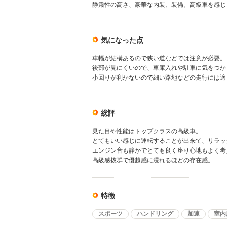
静粛性の高さ、豪華な内装、装備。高級車を感じ
気になった点
車幅が結構あるので狭い道などでは注意が必要。
後部が見にくいので、車庫入れや駐車に気をつか
小回りが利かないので細い路地などの走行には適
総評
見た目や性能はトップクラスの高級車。
とてもいい感じに運転することが出来て、リラッ
エンジン音も静かでとても良く座り心地もよく考
高級感抜群で優越感に浸れるほどの存在感。
特徴
スポーツ
ハンドリング
加速
室内