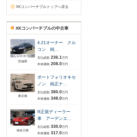
XKコンバーチブルトップへ戻る
XKコンバーチブルの中古車
4.21オーナー クル
コン 純…
236.1
支払総額
万円
茨城県
208.0
本体価格
万円
ポートフォリオキセ
ノン 純正ナ…
380.0
支払総額
万円
東京都
348.0
本体価格
万円
R正規ディーラー
車 アーデンエ…
330.0
支払総額
万円
神奈川県
317.0
本体価格
万円