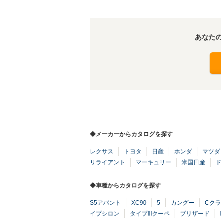
あなた
◆メーカーからカタログを探す
レクサス
トヨタ
日産
ホンダ
マツダ
リライアント
マーキュリー
米国日産
◆車種からカタログを探す
S5アバント
XC90
5
カングー
Cク
イプシロン
タイプIIIクーペ
ブリザード