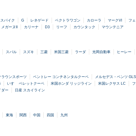
オスパイク
G
レネゲード
ベクトラワゴン
カローラ
マークVI
フェ
メガーヌII
カリーナ
D3
リーフ
カウンタック
マウンテニア
スバル
スズキ
三菱
米国三菱
ラーダ
光岡自動車
ヒーレー
クラウンスポーツ
ベントレー コンチネンタルクーペ
メルセデス・ベンツ GLS
S
いすゞ ベレットクーペ
米国ホンダ リッジライン
米国レクサス LC
フ
イダー
日産 スカイライン
東海
関西
中国
四国
九州