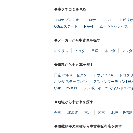
◆車クチコミを見る
コロナプレミオ
コロナ
コスモ
モビリ
GSiエステート
RAV4
ムーヴキャンバス
◆メーカーから中古車を探す
レクサス
トヨタ
日産
ホンダ
マツダ
◆車種から中古車を探す
日産 パルサーセダン
アウディ A4
トヨタ 
ホンダ ステップバン
アストンマーティン DB
いすゞ PAネロ
ランボルギーニ ガヤルドスパ
◆地域から中古車を探す
全国
北海道
東北
関東
北陸・甲信越
◆掲載物件の車種から中古車販売店を探す