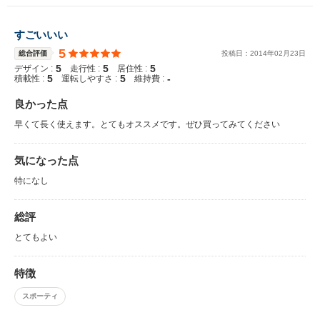
すごいいい
5
総合評価
投稿日：
2014
年
02
月
23
日
5
5
5
デザイン :
走行性 :
居住性 :
5
5
-
積載性 :
運転しやすさ :
維持費 :
良かった点
早くて長く使えます。とてもオススメです。ぜひ買ってみてください
気になった点
特になし
総評
とてもよい
特徴
スポーティ