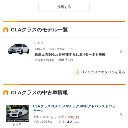
投稿する
CLAクラスのモデル一覧
初代
13年7月～15年5月生産モデル
最高出力360psを発揮する2L直4ターボを搭載
206.7
中古車平均価格：
万円
CLAクラスのカタログを見る
CLAクラスの中古車情報
CLAクラスCLA 45 4マチック 4WDアドバンストパッ
ケージ
本体：
318.0
総額：
328
万円
万円
年式：
2015
走行：
4.2
年
万km
兵庫県