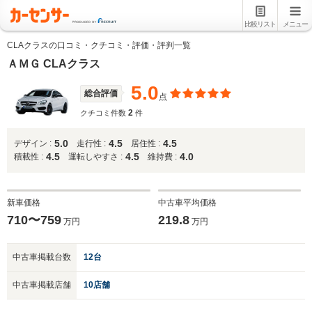
比較リスト
メニュー
CLAクラスの口コミ・クチコミ・評価・評判一覧
ＡＭＧ CLAクラス
5.0
総合評価
点
2
クチコミ件数
件
5.0
4.5
4.5
デザイン :
走行性 :
居住性 :
4.5
4.5
4.0
積載性 :
運転しやすさ :
維持費 :
新車価格
中古車平均価格
710〜759
219.8
万円
万円
中古車掲載台数
12台
中古車掲載店舗
10店舗