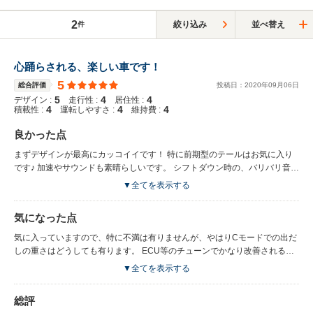
2
絞り込み
並べ替え
件
心踊らされる、楽しい車です！
5
総合評価
投稿日：
2020
年
09
月
06
日
5
4
4
デザイン :
走行性 :
居住性 :
4
4
4
積載性 :
運転しやすさ :
維持費 :
良かった点
まずデザインが最高にカッコイイです！ 特に前期型のテールはお気に入り
です♪ 加速やサウンドも素晴らしいです。 シフトダウン時の、バリバリ音が
やる気にさせてくれます。 日本に適した適度なサイズ感で、狭い道の多い
▼全てを表示する
地元でも問題無く扱えます。 狭い駐車場も難なくこなせます！ 後席はたし
かにCクラス等と比べると、デザイン上、天井が狭いですが、あまりにも背
気になった点
の高い方で無ければ、十分乗れる程かと思います！ 2000ccの為、税金が安
く、高速道路ではゆったり流せば17kmLくらいまで燃費が伸びます。 しか
気に入っていますので、特に不満は有りませんが、やはりCモードでの出だ
し、街乗りは頑張って7〜10となります。 燃費を気にする車では無いので、
しの重さはどうしても有ります。 ECU等のチューンでかなり改善されるか
十分かと思います。 内装のカッコ良さ！ 特にアドバンストPKGの内装は最
と思います！ 朝一のコールドスタートの音が中々の爆音です。 早朝出る時
▼全てを表示する
高です。 もし買われるなら、アドバンストPKG付きをオススメします。 あ
はかなり気を使います。 内装からビビリ音が少しします。 やはりAベース
まり乗っている人が少ないのも良い点かと思います♪
の為、そこら辺は仕方ないと割り切ってます笑 速いですが、ヤバイ程、に
総評
速くは有りません。 しかし、ある程度回せて楽しい車でも有ります。 常人