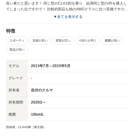
には十分なパワーです。 しかし、どうしても2000cc、限界があります！
良い車だと思います！ 同じ型のCLA180を乗り、結局同じ型の45を購入し
V6.V8には敵いません。 それ以上を求める方は最初から63をオススメ致し
てしまった位ですので！ 比較的部品も他のAMGクラスに比べ安価ですの
ます！笑 デザイン上、後方視界、横の視界は良くないです。すぐに慣れま
で、AMG入門にもオススメかと思います！ 前期型はかなりお安くなってき
▼全てを表示する
す！
て、手も出し易いかと思います！ オススメします♪
特徴
スポーティ
加速が良い
荷室が広い
小回りが利く
燃費が良い
部品が安い
モデル
2013年7月～2015年5月
グレード
-
所有者
自分のクルマ
所有期間
2020/2～
燃費
10km/L
投稿者：CLA45棒（東京都）