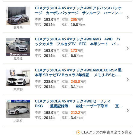
CLAクラスCLA 45 4マチック 4WDアドバンスパッケ
ージ カーボンパッケージ サンルーフ ハーマンカ
ードンサウンド OZ19AW パナメリカーナグリル
本体：
193.0
総額：
205
万円
万円
カーボンサイドエアロ&リアディフューザー アンド
年式：
2014
走行：
10.8
年
万km
ロイドナビ レーダー 前後ドラレコ 地デジ
愛知県
CLAクラスCLA 45 4マチック 4WDAMG 4WD バ
ックカメラ フルセグTV ETC 本革シート バブ
リング メモリー付きパワーシート 純正18インチ
本体：
163.0
総額：
173
万円
万円
AMGホイール純正AMGフロアマット シートヒータ
年式：
2014
走行：
6.6
年
万km
ー サーモスタット交換済 ミッションオイル交換済
北海道
CLAクラスCLA 45 4マチック 4WDAMGEXC RSP 黒
本革 SR ナビTV Bカメラ 2年保証 メモリ-P/Sヒ-タ-
BT音楽 PTS DSRC HID AMGエアロ/18AW AMGライ
本体：
238.0
総額：
248.8
万円
万円
ドCサス パナメリカ-ナグリル バリューPKG ダイナミ
年式：
2014
走行：
3.1
年
万km
ックS 7AT アンビエントL Rプライバシ-G パドルS
東京都
CLAクラスCLA 45 4マチック 4WDセーフティ
PKG 整備記録簿 自社ユーザー下取車 直列
4気筒ターボエンジン
本体：
198.0
総額：
212.2
万円
万円
年式：
2014
走行：
3.4
年
万km
大阪府
CLAクラスの中古車全てを見る