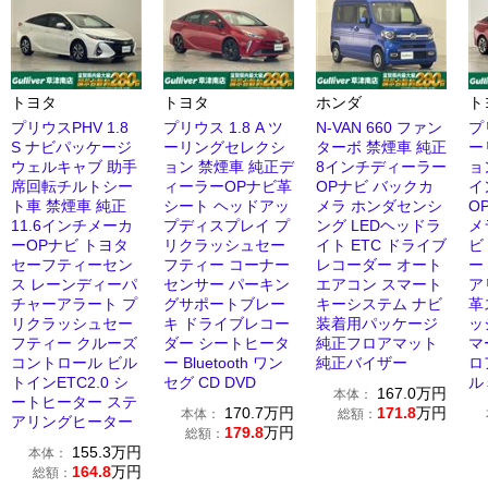
トヨタ
トヨタ
ホンダ
ト
プリウスPHV 1.8
プリウス 1.8 A ツ
N-VAN 660 ファン
プ
S ナビパッケージ
ーリングセレクシ
ターボ 禁煙車 純正
ー
ウェルキャブ 助手
ョン 禁煙車 純正デ
8インチディーラー
ョ
席回転チルトシー
ィーラーOPナビ革
OPナビ バックカ
イ
ト車 禁煙車 純正
シート ヘッドアッ
メラ ホンダセンシ
O
11.6インチメーカ
プディスプレイ プ
ング LEDヘッドラ
メ
ーOPナビ トヨタ
リクラッシュセー
イト ETC ドライブ
ビ
セーフティーセン
フティー コーナー
レコーダー オート
ー
ス レーンディーパ
センサー パーキン
エアコン スマート
ア
チャーアラート プ
グサポートブレー
キーシステム ナビ
革
リクラッシュセー
キ ドライブレコー
装着用パッケージ
ッ
フティー クルーズ
ダー シートヒータ
純正フロアマット
マ
コントロール ビル
ー Bluetooth ワン
純正バイザー
ロ
トインETC2.0 シ
セグ CD DVD
ル
167.0
万円
本体：
ートヒーター ステ
170.7
万円
171.8
万円
本体：
総額：
アリングヒーター
179.8
万円
総額：
155.3
万円
本体：
164.8
万円
総額：