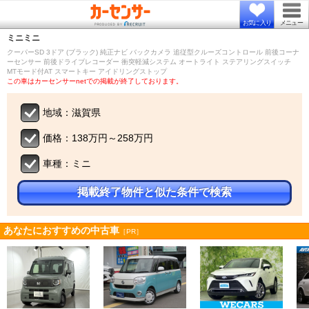
お気に入り
メニュー
ミニ
ミニ
クーパーSD 3ドア (ブラック) 純正ナビ バックカメラ 追従型クルーズコントロール 前後コーナ
ーセンサー 前後ドライブレコーダー 衝突軽減システム オートライト ステアリングスイッチ
MTモード付AT スマートキー アイドリングストップ
この車はカーセンサーnetでの掲載が終了しております。
地域：滋賀県
価格：138万円～258万円
車種：ミニ
掲載終了物件と似た条件で検索
あなたにおすすめの中古車
［PR］