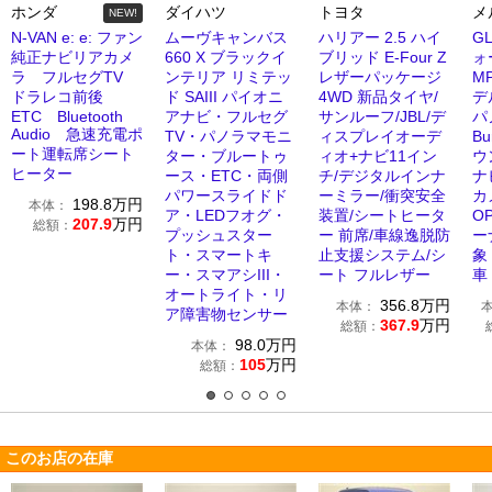
ホンダ
ダイハツ
トヨタ
メ
NEW!
N-VAN e: e: ファン
ムーヴキャンバス
ハリアー 2.5 ハイ
GL
純正ナビリアカメ
660 X ブラックイ
ブリッド E-Four Z
ォ
ラ フルセグTV
ンテリア リミテッ
レザーパッケージ
M
ドラレコ前後
ド SAIII パイオニ
4WD 新品タイヤ/
デ
ETC Bluetooth
アナビ・フルセグ
サンルーフ/JBL/デ
パ
Audio 急速充電ポ
TV・パノラマモニ
ィスプレイオーデ
Bu
ート運転席シート
ター・ブルートゥ
ィオ+ナビ11イン
ウ
ヒーター
ース・ETC・両側
チ/デジタルインナ
ナ
パワースライドド
ーミラー/衝突安全
カ
198.8
万円
本体：
ア・LEDフオグ・
装置/シートヒータ
O
207.9
万円
総額：
プッシュスター
ー 前席/車線逸脱防
ー
ト・スマートキ
止支援システム/シ
象
ー・スマアシIII・
ート フルレザー
車
オートライト・リ
356.8
万円
本体：
ア障害物センサー
367.9
万円
総額：
98.0
万円
本体：
105
万円
総額：
このお店の在庫